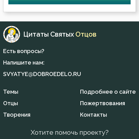
Вечные муки
Воздаяние
Цитаты Святых
Отцов
Воздержание
Есть вопросы?
Война
Напишите нам:
Воля
SVYATYE@DOBROEDELO.RU
Воля Божия
Темы
Подробнее о сайте
Воплощение
Отцы
Пожертвования
Воскресение
Творения
Контакты
Воспитание
Хотите помочь проекту?
Врач