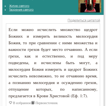
Антоний Оптинский (Путилов)
Житие святого
Беда
Творения святого
Василий Великий
Бедность
Поделиться цитатой
Ефрем Сирин
Если можно исчислить множество щедрот
Безмолвие
Божиих и измерить великость милосердия
Игнатий Брянчанинов
Бесстрастие
Божия, то при сравнении с ними множества и
Иоанн Златоуст
важности грехов будет место отчаянию. А если
Бесы
грехи, как и естественно, и под меру
Иоанн Карпафский
Благодарность
подведены, и исчислены быть могут, а
Иоанн Лествичник
милосердия Божия измерить и щедрот Божиих
Благодать
исчислить невозможно, то не отчаянию время,
Иосиф Оптинский (Литовкин)
а познанию милосердия и осуждению грехов,
Благоразумие
отпущение которых, по написанному,
Исаак Сирин Ниневийский
Благочестие
предлагается в Крови Христовой (Еф. 1:7).
Исихий Иерусалимский
В избранное
Первоисточник
Ближний