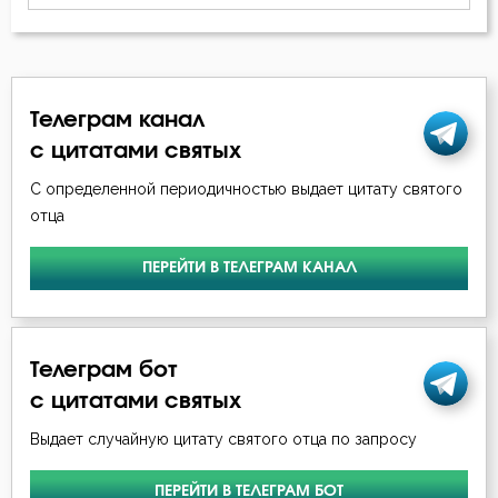
Лев Оптинский (Наголкин)
Блуд
Макарий Великий
Бог
Телеграм канал
Макарий Оптинский (Иванов)
Богатство
с цитатами святых
Нил Синайский
С определенной периодичностью выдает цитату святого
Богопознание
отца
Серафим Саровский
Богоугождение
Симеон Новый Богослов
ПЕРЕЙТИ В ТЕЛЕГРАМ КАНАЛ
Болезнь
Феофан Затворник
Борьба
Телеграм бот
Будущее
с цитатами святых
Выдает случайную цитату святого отца по запросу
Ведение
Вера
ПЕРЕЙТИ В ТЕЛЕГРАМ БОТ