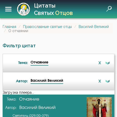
Цитаты
Святых
Отцов
Главная
Православные святые отцы
Василий Великий
О отчаянии
Фильтр цитат
Отчаяние
X
Тема:
Василий Великий
X
Автор:
Ангел
Загрузка плеера...
А-я
Отчаяние
Тема:
Ангел Хранитель
Василий Великий
Автор:
Амвросий Оптинский (Гренков)
Атеизм
Святитель (329/30–379)