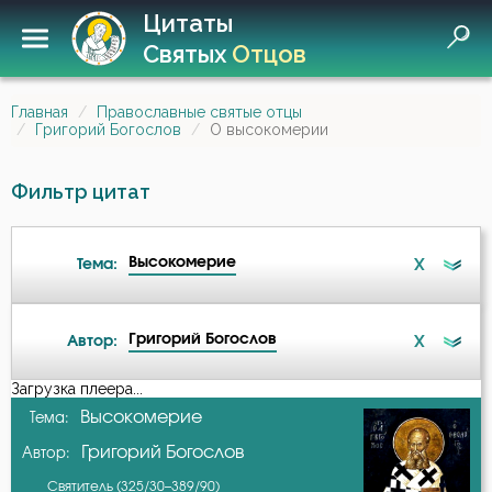
Цитаты
Святых
Отцов
Главная
Православные святые отцы
Григорий Богослов
О высокомерии
Фильтр цитат
Высокомерие
X
Тема:
Григорий Богослов
X
Автор:
Ангел
Загрузка плеера...
А-я
Высокомерие
Тема:
Атеизм
Григорий Богослов
Автор:
Авва Дорофей
Беда
Святитель (325/30–389/90)