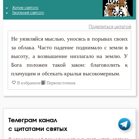
Амвросий Оптинский (Гренков)
Житие святого
Бедность
Творения святого
Антоний Великий
Бесы
Поделиться цитатой
Василий Великий
Не уязвляйся мыслью, уносясь в порывах своих
Благодарность
за облака. Часто падение поднимало с земли в
Григорий Богослов
Благодать
высоту, а возвышение низлагало на землю. У
Ефрем Сирин
Бога положен такой закон: благоволить к
Благоразумие
плачущим и обсекать крылья высокомерным.
Игнатий Брянчанинов
Благочестие
В избранное
Первоисточник
Иоанн Златоуст
Ближний
Иоанн Лествичник
Блуд
Исидор Пелусиот
Телеграм канал
Бог
с цитатами святых
Киприан Карфагенский
Богатство