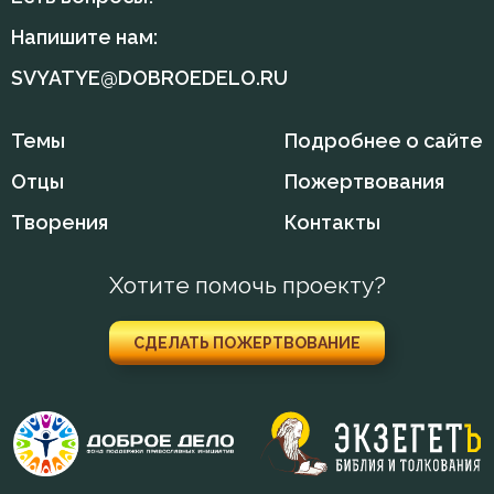
Напишите нам:
Воплощение
SVYATYE@DOBROEDELO.RU
Воскресение Христово
Темы
Подробнее о сайте
Воспитание
Отцы
Пожертвования
Высокомерие
Творения
Контакты
Гнев
Хотите помочь проекту?
Гонение
Гордость
СДЕЛАТЬ ПОЖЕРТВОВАНИЕ
Господь
Грех
Девство