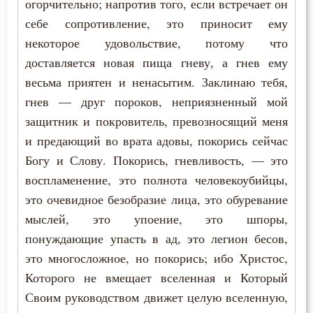
огорчительно; напротив того, если встречает он
Соблазн
себе сопротивление, это приносит ему
некоторое удовольствие, потому что
Совершенство
доставляется новая пища гневу, а гнев ему
Совесть
весьма приятен и ненасытим. Заклинаю тебя,
гнев — друг пороков, неприязненный мой
Совет
защитник и покровитель, превозносящий меня
Сострадание
и предающий во врата адовы, покорись сейчас
Богу и Слову. Покорись, гневливость, — это
Сотворение мира
воспламенение, это полнота человекоубийцы,
это очевидное безобразие лица, это обуревание
Спасение
мыслей, это упоение, это шпоры,
Спаситель
понуждающие упасть в ад, это легион бесов,
это многосложное, но покорись; ибо Христос,
Спор
Которого не вмещает вселенная и Который
Справедливость
Своим руководством движет целую вселенную,