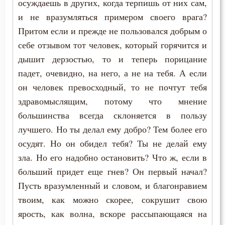
осуждаешь в других, когда терпишь от них сам,
Подвижничество
и не вразумляться примером своего врага?
Подготовка к смерти
Притом если и прежде не пользовался добрым о
себе отзывом тот человек, который горячится и
Познание себя
дышит дерзостью, то и теперь порицание
падет, очевидно, на него, а не на тебя. А если
Помощь Божия
он человек превосходный, то не почтут тебя
Порок
здравомыслящим, потому что мнение
большинства всегда склоняется в пользу
Пост
лучшего. Но ты делал ему добро? Тем более его
Похвала
осудят. Но он обидел тебя? Ты не делай ему
зла. Но его надобно остановить? Что ж, если в
Празднословие
больший придет еще гнев? Он первый начал?
Пусть вразумленный и словом, и благонравием
Прелюбодеяние
твоим, как можно скорее, сокрушит свою
Пример
ярость, как волна, вскоре рассыпающаяся на