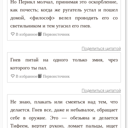
Но Перикл молчал, принимая это оскорбление,
Исихий Иерусалимский
как почесть; когда же ругатель устал и пошел
Воплощение
домой, <философ> велел проводить его со
Лев Оптинский (Наголкин)
Воскресение Христово
светильником и тем угасил его гнев.
Макарий Оптинский (Иванов)
В избранное
Первоисточник
Воспитание
Максим Исповедник
Поделиться цитатой
Высокомерие
Марк Подвижник
Гнев питай на одного только змия, чрез
Гнев
которого ты пал.
Никита Стифат
Гонение
В избранное
Первоисточник
Никон Оптинский (Беляев)
Гордость
Поделиться цитатой
Нил Синайский
Не знаю, плакать или смеяться над тем, что
Господь
Серафим Саровский
делается. Гнев все, даже и небывалое, обращает
Грех
себе в оружие. Это — обезьяна и делается
Симеон Новый Богослов
Тифеем, вертит рукою, ломает пальцы, ищет
Девство