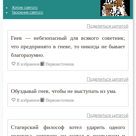
Авва Исайя (Скитский)
Житие святого
Бедность
Творения святого
Амвросий Оптинский (Гренков)
Бесы
Поделиться цитатой
Антоний Великий
Гнев — небезопасный для всякого советник;
Благодарность
что предпринято в гневе, то никогда не бывает
Василий Великий
Благодать
благоразумно.
Григорий Богослов
В избранное
Первоисточник
Благоразумие
Григорий Нисский
Благочестие
Поделиться цитатой
Григорий Синаит
Обуздывай гнев, чтобы не выступать из ума.
Ближний
В избранное
Первоисточник
Диадох
Блуд
Димитрий Ростовский
Поделиться цитатой
Бог
Стагирский философ хотел ударить одного
Ерм
Богатство
человека, которого он застал в постыдном и