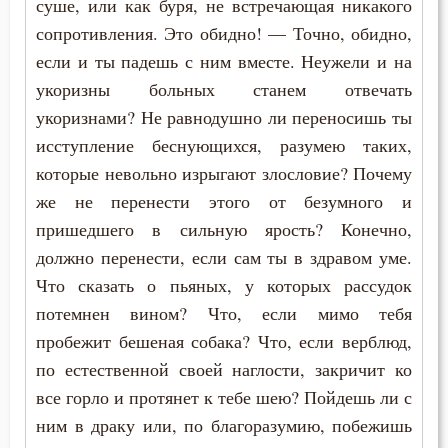
суше, или как буря, не встречающая никакого
Промысел Божий
сопротивления. Это обидно! — Точно, обидно,
Проповеди
если и ты падешь с ним вместе. Неужели и на
укоризны больных станем отвечать
Прошение
укоризнами? Не равнодушно ли переносишь ты
исступление беснующихся, разумею таких,
Прощение
которые невольно изрыгают злословие? Почему
Пьянство
же не перенести этого от безумного и
пришедшего в сильную ярость? Конечно,
Работа
должно перенести, если сам ты в здравом уме.
Раздражительность
Что сказать о пьяных, у которых рассудок
потемнен вином? Что, если мимо тебя
Разум
пробежит бешеная собака? Что, если верблюд,
по естественной своей наглости, закричит ко
Рассеянность
все горло и протянет к тебе шею? Пойдешь ли с
Родители
ним в драку или, по благоразумию, побежишь