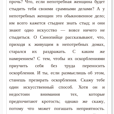
прочь? Что, если непотребная женщина будет
Рождество
стыдить тебя своими срамными делами? А у
Самомнение
непотребных женщин это обыкновенное дело;
им всего кажется стыднее знать стыд; и они
Самообладание
знают одно искусство — вовсе ничего не
стыдиться. О Синопийце рассказывают, что,
Святость
приходя к живущим в непотребных домах,
Священники
старался их раздражать. С каким же
намерением? С тем, чтобы их оскорблениями
Священное Писание
приучить себя без труда переносить
оскорбления. И ты, если размыслишь об этом,
Семья
станешь презирать оскорбления. Скажу тебе
Сквернословие
один искусственный способ. Хотя он и
недостоин внимания тех, которые
Скорбь
предпочитают кротость; однако же скажу,
Слава
потому что может погашать неприятность.