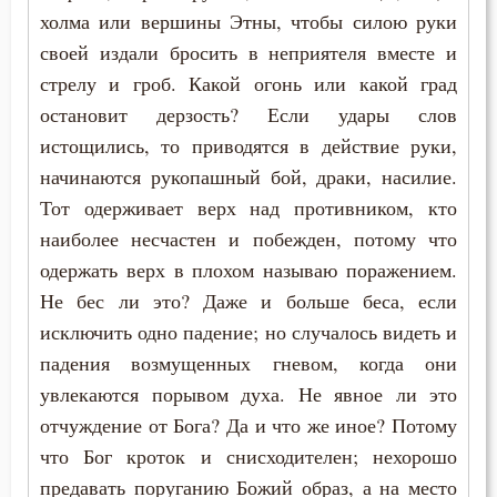
холма или вершины Этны, чтобы силою руки
Тихон Задонский
Деньги
своей издали бросить в неприятеля вместе и
Феодор Эдесский
стрелу и гроб. Какой огонь или какой град
Добро
остановит дерзость? Если удары слов
Феофан Затворник
истощились, то приводятся в действие руки,
Добродетель
начинаются рукопашный бой, драки, насилие.
Друг
Тот одерживает верх над противником, кто
наиболее несчастен и побежден, потому что
Дух Святой
одержать верх в плохом называю поражением.
Духовная жизнь
Не бес ли это? Даже и больше беса, если
исключить одно падение; но случалось видеть и
Душа
падения возмущенных гневом, когда они
увлекаются порывом духа. Не явное ли это
Еда
отчуждение от Бога? Да и что же иное? Потому
Ересь
что Бог кроток и снисходителен; нехорошо
предавать поруганию Божий образ, а на место
Женщина