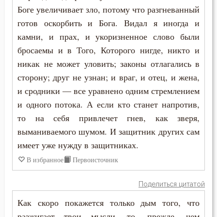
Боге увеличивает зло, потому что разгневанный
Язык
готов оскорбить и Бога. Видал я иногда и
Язычество
камни, и прах, и укоризненное слово были
бросаемы и в Того, Которого нигде, никто и
никак не может уловить; законы отлагались в
сторону; друг не узнан; и враг, и отец, и жена,
и сродники — все уравнено одним стремлением
и одного потока. А если кто станет напротив,
то на себя привлечет гнев, как зверя,
выманиваемого шумом. И защитник других сам
имеет уже нужду в защитниках.
В избранное
Первоисточник
Поделиться цитатой
Как скоро покажется только дым того, что
разжигает твои мысли, то, прежде, чем