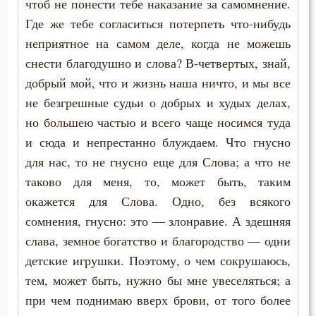
чтоб не понести тебе наказание за самомнение.
Монастырь
Где же тебе согласиться потерпеть что-нибудь
Монах
неприятное на самом деле, когда не можешь
снести благодушно и слова? В-четвертых, знай,
Мудрость
добрый мой, что и жизнь наша ничто, и мы все
Мужество
не безгрешные судьи о добрых и худых делах,
но большею частью и всего чаще носимся туда
Мученичество
и сюда и непрестанно блуждаем. Что гнусно
для нас, то не гнусно еще для Слова; а что не
Надежда
таково для меня, то, может быть, таким
Наказание
окажется для Слова. Одно, без всякого
сомнения, гнусно: это — злонравие. А здешняя
Наслаждение
слава, земное богатство и благородство — одни
Насмешка
детские игрушки. Поэтому, о чем сокрушаюсь,
тем, может быть, нужно бы мне увеселяться; а
Ненависть
при чем поднимаю вверх брови, от того более