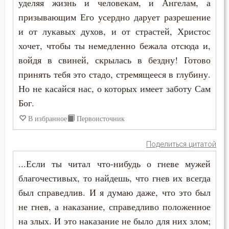
уделяя жизнь и человекам, и Ангелам, а
Страдание
призывающим Его усердно дарует разрешение
и от лукавых духов, и от страстей, Христос
Страсть
хочет, чтобы ты немедленно бежала отсюда и,
Страх Божий
войдя в свиней, скрылась в бездну! Готово
принять тебя это стадо, стремящееся в глубину.
Страшный суд
Но не касайся нас, о которых имеет заботу Сам
Бог.
Стыд
В избранное
Первоисточник
Счастье
Поделиться цитатой
Тело
...Если ты читал что-нибудь о гневе мужей
Терпение
благочестивых, то найдешь, что гнев их всегда
был справедлив. И я думаю даже, что это был
Троица
не гнев, а наказание, справедливо положенное
Тщеславие
на злых. И это наказание не было для них злом;