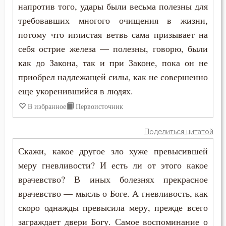
напротив того, удары были весьма полезны для
Убийство
требовавших многого очищения в жизни,
потому что иглистая ветвь сама призывает на
Украшение
себя острие железа — полезны, говорю, были
Ум
как до Закона, так и при Законе, пока он не
приобрел надлежащей силы, как не совершенно
Христос
еще укоренившийся в людях.
Царство небесное
В избранное
Первоисточник
Целомудрие
Поделиться цитатой
Церковь
Скажи, какое другое зло хуже превысившей
меру гневливости? И есть ли от этого какое
Человек
врачевство? В иных болезнях прекрасное
врачевство — мысль о Боге. А гневливость, как
Честь
скоро однажды превысила меру, прежде всего
Чревоугодие
заграждает двери Богу. Самое воспоминание о