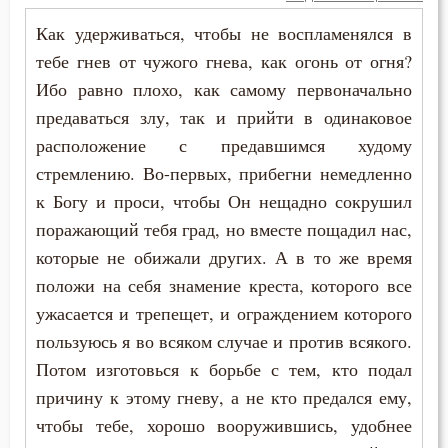
Истина
Как удерживаться, чтобы не воспламенялся в
Клятва
тебе гнев от чужого гнева, как огонь от огня?
Ибо равно плохо, как самому первоначально
Красота
предаваться злу, так и прийти в одинаковое
Крест
расположение с предавшимся худому
стремлению. Во-первых, прибегни немедленно
Крещение
к Богу и проси, чтобы Он нещадно сокрушил
Крещение Господне
поражающий тебя град, но вместе пощадил нас,
которые не обижали других. А в то же время
Кротость
положи на себя знамение креста, которого все
ужасается и трепещет, и ограждением которого
Лень
пользуюсь я во всяком случае и против всякого.
Лицемерие
Потом изготовься к борьбе с тем, кто подал
причину к этому гневу, а не кто предался ему,
Ложь
чтобы тебе, хорошо вооружившись, удобнее