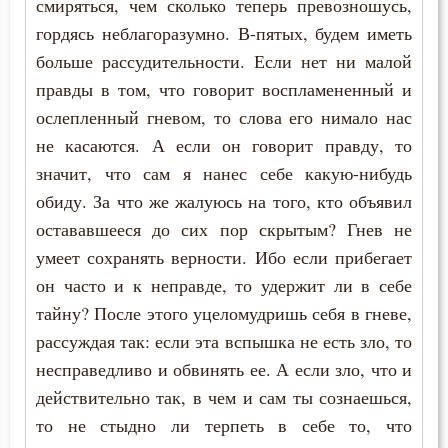
смиряться, чем сколько теперь превозношусь,
Обида
гордясь неблагоразумно. В-пятых, будем иметь
Общение
больше рассудительности. Если нет ни малой
правды в том, что говорит воспламененный и
Оскорбление
ослепленный гневом, то слова его нимало нас
Осуждение
не касаются. А если он говорит правду, то
значит, что сам я нанес себе какую-нибудь
Очищение
обиду. За что же жалуюсь на того, кто объявил
остававшееся до сих пор скрытым? Гнев не
Падение
умеет сохранять верности. Ибо если прибегает
Память
он часто и к неправде, то удержит ли в себе
тайну? После этого уцеломудришь себя в гневе,
Печаль по Богу
рассуждая так: если эта вспышка не есть зло, то
несправедливо и обвинять ее. А если зло, что и
Плоть
действительно так, в чем и сам ты сознаешься,
Подвиг
то не стыдно ли терпеть в себе то, что