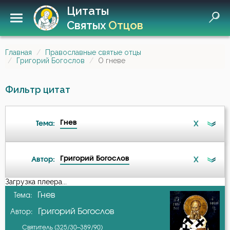
Цитаты
Святых
Отцов
Главная
Православные святые отцы
Григорий Богослов
О гневе
Фильтр цитат
Гнев
X
Тема:
Григорий Богослов
X
Автор:
Ангел
Загрузка плеера...
А-я
Гнев
Тема:
Атеизм
Григорий Богослов
Автор:
Авва Дорофей
Беда
Святитель (325/30–389/90)