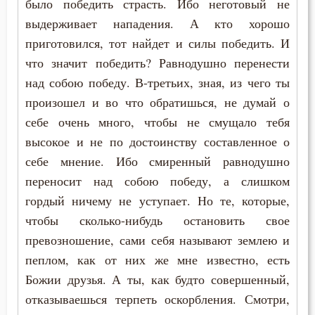
было победить страсть. Ибо неготовый не
Лукавство
выдерживает нападения. А кто хорошо
Любовь
приготовился, тот найдет и силы победить. И
что значит победить? Равнодушно перенести
Любовь к Богу
над собою победу. В-третьих, зная, из чего ты
Любомудрие
произошел и во что обратишься, не думай о
себе очень много, чтобы не смущало тебя
Месть
высокое и не по достоинству составленное о
себе мнение. Ибо смиренный равнодушно
Милостыня
переносит над собою победу, а слишком
Мир
гордый ничему не уступает. Но те, которые,
чтобы сколько-нибудь остановить свое
Миропомазание
превозношение, сами себя называют землею и
Молитва
пеплом, как от них же мне известно, есть
Божии друзья. А ты, как будто совершенный,
Молчание
отказываешься терпеть оскорбления. Смотри,