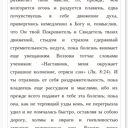
возгорится огонь и раздуется пламень, едва
почувствуешь в себе движение духа,
привергнись немедленно к Богу и, помыслив,
что Он твой Покровитель и Свидетель твоих
движений, стыдом и страхом сдерживай
стремительность недуга, пока болезнь внимает
еще увещаниям. Воззови тотчас словами
учеников: «Наставник, меня окружает
страшное волнение, отряси сон» (Лк. 8:24). И
ты отразишь от себя раздражительность, пока
владеешь еще рассудком и мыслями, ибо их
прежде всего подавит в тебе эта болезнь; пока
она, как не терпящий узды конь, не перегрызла
удил и не помчалась быстро, оставляя за собою
дорогу, холмы и овраги и гневливостью
омрачив путеводные очи. Разуму легче