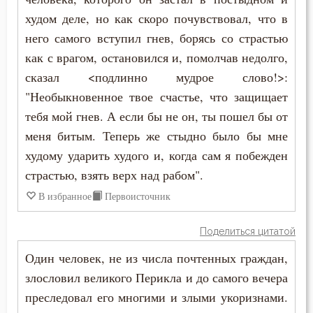
Ефрем Сирин
худом деле, но как скоро почувствовал, что в
Богопознание
него самого вступил гнев, борясь со страстью
Игнатий Брянчанинов
как с врагом, остановился и, помолчав недолго,
Богородица
сказал <подлинно мудрое слово!>:
Иларион Оптинский (Пономарёв)
Богоугождение
"Необыкновенное твое счастье, что защищает
Илия Екдик
тебя мой гнев. А если бы не он, ты пошел бы от
Болезнь
меня битым. Теперь же стыдно было бы мне
Иоанн Златоуст
Борьба
худому ударить худого и, когда сам я побежден
Иоанн Кассиан Римлянин
страстью, взять верх над рабом".
Будущее
В избранное
Первоисточник
Иоанн Лествичник
Ведение
Поделиться цитатой
Иосиф Оптинский (Литовкин)
Вера
Один человек, не из числа почтенных граждан,
Исаак Сирин Ниневийский
злословил великого Перикла и до самого вечера
Вечные муки
преследовал его многими и злыми укоризнами.
Исидор Пелусиот
Воздержание