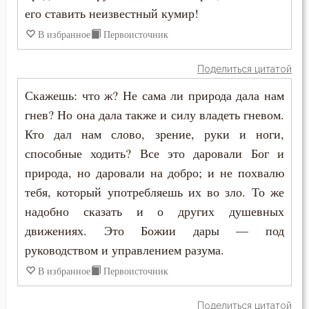
его ставить неизвестный кумир!
Жизнь
В избранное
Первоисточник
Забота
Поделиться цитатой
Зависть
Скажешь: что ж? Не сама ли природа дала нам
гнев? Но она дала также и силу владеть гневом.
Загробная жизнь
Кто дал нам слово, зрение, руки и ноги,
способные ходить? Все это даровали Бог и
Закон Божий
природа, но даровали на добро; и не похвалю
Здоровье
тебя, который употребляешь их во зло. То же
надобно сказать и о других душевных
Зло
движениях. Это Божии дары — под
Искушение
руководством и управлением разума.
В избранное
Первоисточник
Исправление
Поделиться цитатой