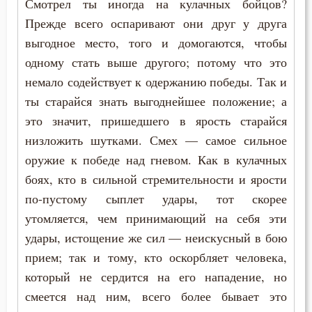
Смотрел ты иногда на кулачных бойцов?
Славолюбие
Прежде всего оспаривают они друг у друга
выгодное место, того и домогаются, чтобы
Слезы
одному стать выше другого; потому что это
Служение Богу
немало содействует к одержанию победы. Так и
ты старайся знать выгоднейшее положение; а
Слух
это значит, пришедшего в ярость старайся
Смертная память
низложить шутками. Смех — самое сильное
оружие к победе над гневом. Как в кулачных
Смерть
боях, кто в сильной стремительности и ярости
по-пустому сыплет удары, тот скорее
Смех
утомляется, чем принимающий на себя эти
Смирение
удары, истощение же сил — неискусный в бою
прием; так и тому, кто оскорбляет человека,
Смысл жизни
который не сердится на его нападение, но
Снисхождение
смеется над ним, всего более бывает это