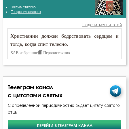
Амвросий Оптинский (Гренков)
Житие святого
Благодать
Творения святого
Ефрем Сирин
Бог
Поделиться цитатой
Иоанн Златоуст
Христианин должен бодрствовать сердцем и
Богатство
тогда, когда спит телесно.
Иоанн Лествичник
Богопознание
В избранное
Первоисточник
Иосиф Оптинский (Литовкин)
Богоугождение
Исаак Сирин Ниневийский
Борьба
Киприан Карфагенский
Телеграм канал
Будущее
Макарий Великий
с цитатами святых
Воздаяние
С определенной периодичностью выдает цитату святого
Нил Синайский
отца
Воплощение
Петр Дамаскин
ПЕРЕЙТИ В ТЕЛЕГРАМ КАНАЛ
Высокомерие