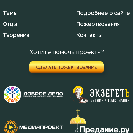
Исповедь
Темы
Подробнее о сайте
Отцы
Пожертвования
Крест
Творения
Контакты
Крещение
Хотите помочь проекту?
Ложь
Любовь
СДЕЛАТЬ ПОЖЕРТВОВАНИЕ
Любовь к Богу
Милостыня
Миропомазание
Молитва
Монах