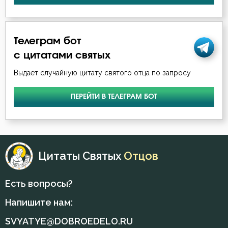
Симеон Новый Богослов
Гонение
Феодор Студит
Телеграм бот
Девство
Феофан Затворник
с цитатами святых
Деньги
Выдает случайную цитату святого отца по запросу
Духовная жизнь
ПЕРЕЙТИ В ТЕЛЕГРАМ БОТ
Ересь
Жизнь
Цитаты Святых
Отцов
Жизнь вечная
Заповеди
Есть вопросы?
Напишите нам:
Идолопоклонство
SVYATYE@DOBROEDELO.RU
Исповедник