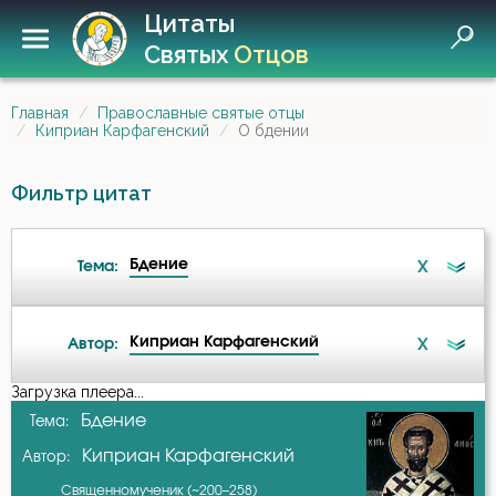
Цитаты
Святых
Отцов
Главная
Православные святые отцы
Киприан Карфагенский
О бдении
Фильтр цитат
Бдение
X
Тема:
Киприан Карфагенский
X
Автор:
Атеизм
Загрузка плеера...
А-я
Бдение
Тема:
Бдение
Киприан Карфагенский
Автор:
Авва Исайя (Скитский)
Бесы
Священномученик (~200–258)