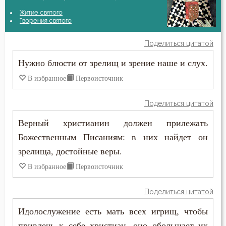
Антоний Оптинский (Путилов)
Житие святого
Благодать
Творения святого
Варсонофий Оптинский (Плиханков)
Бог
Поделиться цитатой
Иоанн Златоуст
Нужно блюсти от зрелищ и зрение наше и слух.
Богатство
Исидор Пелусиот
В избранное
Первоисточник
Богопознание
Киприан Карфагенский
Поделиться цитатой
Богоугождение
Верный христианин должен прилежать
Никон Оптинский (Беляев)
Борьба
Божественным Писаниям: в них найдет он
Силуан Афонский
зрелища, достойные веры.
Будущее
В избранное
Первоисточник
Воздаяние
Поделиться цитатой
Воплощение
Идолослужение есть мать всех игрищ, чтобы
Высокомерие
привлечь к себе христиан, оно обольщает их