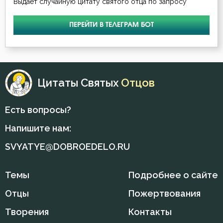
Выдает случайную цитату святого отца по запросу
Мученичество
ПЕРЕЙТИ В ТЕЛЕГРАМ БОТ
Обида
Одежда
Цитаты Святых
Отцов
Оскорбление
Есть вопросы?
Подвиг
Напишите нам:
Покаяние
SVYATYE@DOBROEDELO.RU
Причастие
Темы
Подробнее о сайте
Проповеди
Отцы
Пожертвования
Развлечение
Творения
Контакты
Ревность