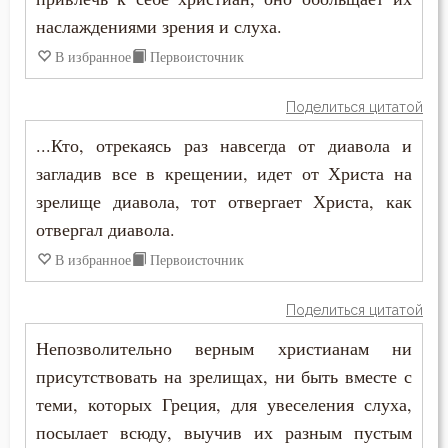
наслаждениями зрения и слуха.
Гонение
В избранное
Первоисточник
Девство
Поделиться цитатой
Деньги
...Кто, отрекаясь раз навсегда от диавола и
загладив все в крещении, идет от Христа на
Духовная жизнь
зрелище диавола, тот отвергает Христа, как
Ересь
отвергал диавола.
В избранное
Первоисточник
Жизнь
Жизнь вечная
Поделиться цитатой
Непозволительно верным христианам ни
Заповеди
присутствовать на зрелищах, ни быть вместе с
Идолопоклонство
теми, которых Греция, для увеселения слуха,
посылает всюду, выучив их разным пустым
Исповедник