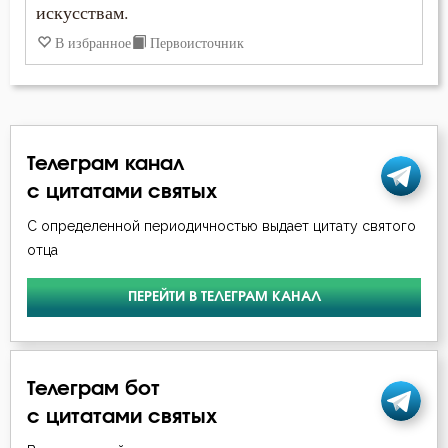
искусствам.
Исповедь
В избранное
Первоисточник
Крест
Крещение
Телеграм канал
Ложь
с цитатами святых
Любовь
С определенной периодичностью выдает цитату святого
отца
Любовь к Богу
ПЕРЕЙТИ В ТЕЛЕГРАМ КАНАЛ
Милостыня
Миропомазание
Телеграм бот
Молитва
с цитатами святых
Монах