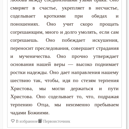
Лев Оптинский (Наголкин)
смиряет в счастье, укрепляет в несчастье,
Исповедь
соделывает кроткими при обидах и
Макарий Великий
поношениях. Оно учит скоро прощать
Крест
согрешающим, много и долго умолять, если сам
Макарий Оптинский (Иванов)
Крещение
согрешаешь. Оно побеждает искушения,
Максим Грек
переносит преследования, совершает страдания
Ложь
и мученичества. Оно прочно утверждает
Максим Исповедник
основания нашей веры — высоко поднимает
Любовь
Марк Подвижник
ростки надежды. Оно дает направления нашему
Любовь к Богу
шествию так, чтобы, идя по стезям терпения
Моисей Оптинский (Путилов)
Христова, мы могли держаться и пути
Милостыня
Христова. Оно соделывает то, что, подражая
Никон Оптинский (Беляев)
Миропомазание
терпению Отца, мы неизменно пребываем
Нил Синайский
чадами Божиими.
Молитва
В избранное
Первоисточник
Петр Дамаскин
Монах