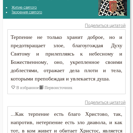
Амвросий Оптинский (Гренков)
Житие святого
Благодать
Творения святого
Антоний Великий
Бог
Поделиться цитатой
Антоний Оптинский (Путилов)
Терпение не только хранит доброе, но и
Богатство
предотвращает злое, благоугождая Духу
Василий Великий
Богопознание
Святому и прилепляясь к небесному и
Григорий Богослов
Божественному, оно, укрепленное своими
Богоугождение
доблестями, отражает дела плоти и тела,
Григорий Палама
Борьба
которыми препобеждая и увлекается душа.
Григорий Синаит
В избранное
Первоисточник
Будущее
Диадох
Поделиться цитатой
Воздаяние
Димитрий Ростовский
...Как терпение есть благо Христово, так,
Воплощение
напротив, нетерпение есть зло диавола, и как
Ефрем Сирин
тот, в ком живет и обитает Христос, является
Высокомерие