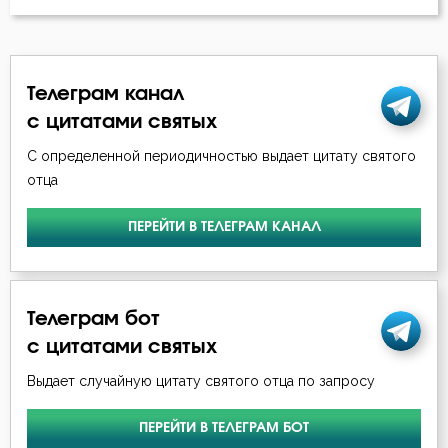
Пимен Великий
Мученичество
Серафим Саровский
Обида
Телеграм канал
Симеон Новый Богослов
с цитатами святых
Одежда
Тихон Задонский
С определенной периодичностью выдает цитату святого
Оскорбление
отца
Феодор Студит
Подвиг
ПЕРЕЙТИ В ТЕЛЕГРАМ КАНАЛ
Феолипт Филадельфийский
Покаяние
Феофан Затворник
Причастие
Телеграм бот
с цитатами святых
Проповеди
Выдает случайную цитату святого отца по запросу
Развлечение
ПЕРЕЙТИ В ТЕЛЕГРАМ БОТ
Ревность