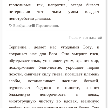
терпеливым, так, напротив, всегда бывает
Зосима Палестинский
Гонение
нетерпелив тот, чьим умом владеет
Игнатий Брянчанинов
непотребство диавола.
Девство
В избранное
Первоисточник
Илия Екдик
Деньги
Иоанн Златоуст
Поделиться цитатой
Духовная жизнь
Терпение... делает нас угодными Богу, и
Иоанн Кассиан Римлянин
Ересь
сохраняет нас для Бога. Оно умеряет гнев,
Иоанн Лествичник
обуздывает язык, управляет умом, хранит мир,
Жизнь
поддерживает благочестие, укрощает порыв
Иосиф Оптинский (Литовкин)
похоти, смягчает силу гнева, погашает пламень
Жизнь вечная
злобы, останавливает насилие богачей,
Исаак Сирин Ниневийский
Заповеди
одушевляет бедного в нищете, хранит
Исидор Пелусиот
блаженную непорочность в девах,
Идолопоклонство
многотрудную чистоту во вдовах, взаимную
Киприан Карфагенский
Исповедник
любовь между соединенными узами брака. Оно