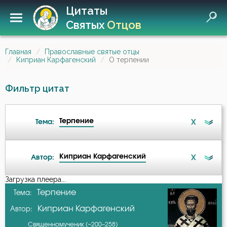
Цитаты
Святых
Отцов
Главная
Православные святые отцы
Киприан Карфагенский
О терпении
Фильтр цитат
Терпение
X
Тема:
Киприан Карфагенский
X
Автор:
Атеизм
Загрузка плеера...
А-я
Терпение
Тема:
Бдение
Киприан Карфагенский
Автор:
Авва Исайя (Скитский)
Бесы
Священномученик (~200–258)