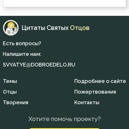
Священники
Сквернословие
Цитаты Святых
Отцов
Скорбь
Есть вопросы?
Смерть
Напишите нам:
SVYATYE@DOBROEDELO.RU
Смирение
Смысл жизни
Темы
Подробнее о сайте
Спасение
Отцы
Пожертвования
Творения
Контакты
Ссора
Страх смерти
Хотите помочь проекту?