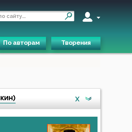
По авторам
Творения
кин)
X