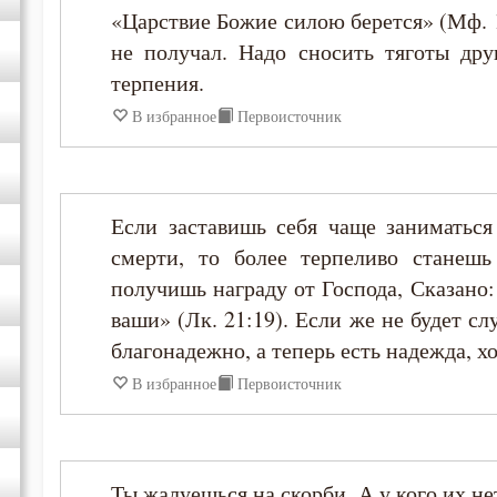
«Царствие Божие силою берется» (Мф. 1
не получал. Надо сносить тяготы дру
Димитрий Ростовский
терпения.
Ефрем Сирин
В избранное
Первоисточник
Зосима Палестинский
Если заставишь себя чаще заниматьс
Игнатий Брянчанинов
смерти, то более терпеливо станеш
получишь награду от Господа, Сказано
Илия Екдик
ваши» (Лк. 21:19). Если же не будет сл
благонадежно, а теперь есть надежда, хо
Иоанн Златоуст
В избранное
Первоисточник
Иоанн Кассиан Римлянин
Иоанн Лествичник
Ты жалуешься на скорби. А у кого их не