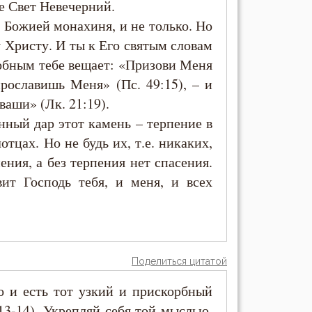
де Свет Невечерний.
 Божией монахиня, и не только. Но
Христу. И ты к Его святым словам
добным тебе вещает: «Призови Меня
прославишь Меня» (Пс. 49:15), – и
аши» (Лк. 21:19).
нный дар этот камень – терпение в
тцах. Но не будь их, т.е. никаких,
ения, а без терпения нет спасения.
вит Господь тебя, и меня, и всех
Поделиться цитатой
о и есть тот узкий и прискорбный
13-14). Укрепляй себя той мыслью,