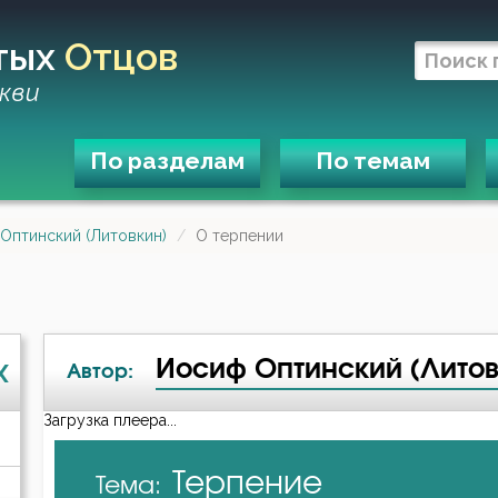
тых
Отцов
кви
По разделам
По темам
Оптинский (Литовкин)
О терпении
Иосиф Оптинский (Литов
X
Автор:
Загрузка плеера...
А-я
Терпение
Тема:
Авва Исайя (Скитский)