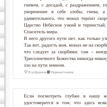
гневом, с досадой, с раздражением, т
Симеон Новый Богослов
укоренение в себе злобы, гнева, а
удивительного, что монах терпит скор
Тихон Задонский
Царство Небесное узкий и тернистый
Спаситель мира.
Феодор Студит
В него другого пути нет, как только у
Так вот, радость моя, монах не на скорб
Феолипт Филадельфийский
что следует за скорбями: там – неизр
Трисолнечного Божества никогда-никог
Феофан Затворник
зло на пути земном.
В избранное
Первоисточник
Если посмотреть глубже в нашу ж
удостоверится в том, что здесь всяк