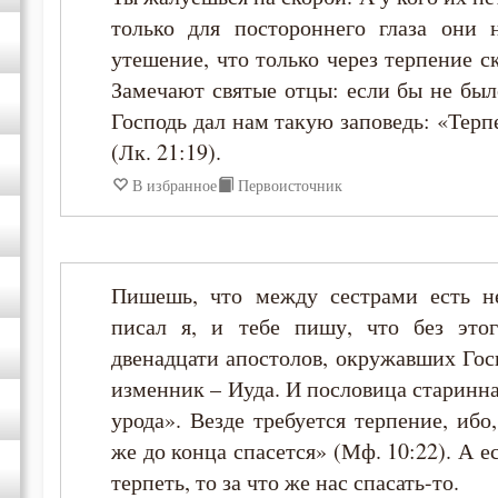
только для постороннего глаза они 
Иосиф Оптинский (Литовкин)
утешение, что только через терпение 
Замечают святые отцы: если бы не был
Исаак Сирин Ниневийский
Господь дал нам такую заповедь: «Тер
(Лк. 21:19).
Исидор Пелусиот
В избранное
Первоисточник
Киприан Карфагенский
Лев Оптинский (Наголкин)
Пишешь, что между сестрами есть н
писал я, и тебе пишу, что без этог
Макарий Великий
двенадцати апостолов, окружавших Гос
изменник – Иуда. И пословица старинна
Макарий Оптинский (Иванов)
урода». Везде требуется терпение, ибо
же до конца спасется» (Мф. 10:22). А е
Максим Грек
терпеть, то за что же нас спасать-то.