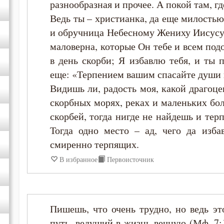
разнообразная и прочее. А покой там, г
Ведь ты – христианка, да еще милостью
и обручница Небесному Жениху Иисусу 
маловерна, которые Он тебе и всем по
в день скорби; Я избавлю тебя, и ты 
еще: «Терпением вашим спасайте души в
Видишь ли, радость моя, какой драгоце
скорбных морях, реках и маленьких боло
скорбей, тогда нигде не найдешь и терп
Тогда одно место – ад, чего да изба
смиренно терпящих.
В избранное
Первоисточник
Пишешь, что очень трудно, но ведь эт
путь, ведущий в жизнь вечную (Мф. 7: