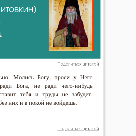
итовкин)
)
о
Поделиться цитатой
ьно. Молись Богу, проси у Него
ади Бога, не ради чего-нибудь
ставит тебя и труды не забудет.
без них и в покой не войдешь.
Поделиться цитатой