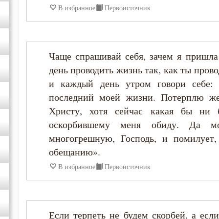
В избранное
Первоисточник
Максим Исповедник
Марк Подвижник
Чаще спрашивай себя, зачем я пришла
день проводить жизнь так, как ты прово
Моисей Оптинский (Путилов)
и каждый день утром говори себе: 
последний моей жизни. Потерплю же
Никон Оптинский (Беляев)
Христу, хотя сейчас какая бы ни
оскорбившему меня обиду. Да м
Нил Синайский
многогрешную, Господь, и помилует
обещанию».
Петр Дамаскин
В избранное
Первоисточник
Пимен Великий
Серафим Саровский
Если терпеть не будем скорбей, а если