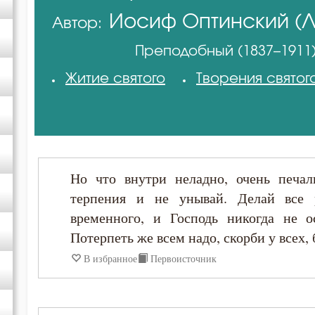
Иосиф Оптинский (Л
Автор:
Амвросий Оптинский (Гренков)
Преподобный (1837–1911
Антоний Великий
Житие святого
Творения святог
Антоний Оптинский (Путилов)
Василий Великий
Но что внутри неладно, очень печал
Григорий Богослов
терпения и не унывай. Делай все р
временного, и Господь никогда не о
Григорий Палама
Потерпеть же всем надо, скорби у всех, 
В избранное
Первоисточник
Григорий Синаит
Диадох