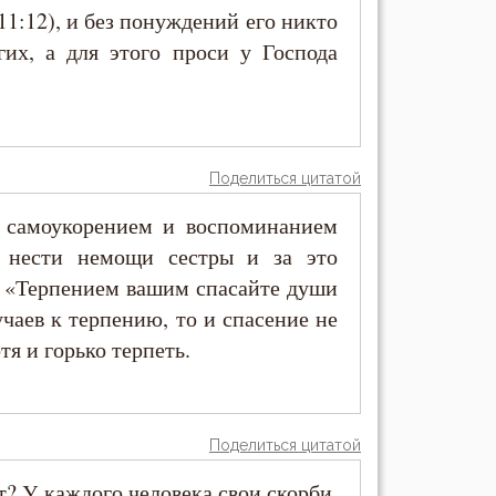
1:12), и без понуждений его никто
гих, а для этого проси у Господа
Поделиться цитатой
я самоукорением и воспоминанием
ь нести немощи сестры и за это
: «Терпением вашим спасайте души
учаев к терпению, то и спасение не
тя и горько терпеть.
Поделиться цитатой
т? У каждого человека свои скорби,