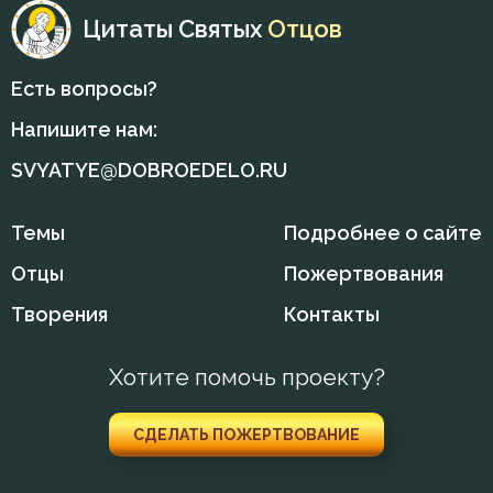
Цитаты Святых
Отцов
Врач
Есть вопросы?
Время
Напишите нам:
Гнев
SVYATYE@DOBROEDELO.RU
Гордость
Темы
Подробнее о сайте
Гость
Отцы
Пожертвования
Грех
Творения
Контакты
Дело
Хотите помочь проекту?
Деньги
СДЕЛАТЬ ПОЖЕРТВОВАНИЕ
Друг
Духовная жизнь