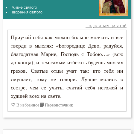
Авва Исайя (Скитский)
Житие святого
Бесстрастие
Творения святого
Амвросий Оптинский (Гренков)
Бесы
Поделиться цитатой
Антоний Великий
Приучай себя как можно больше молчать и все
Благоговение
тверди в мыслях: «Богородице Дево, радуйся,
Варсонофий Оптинский (Плиханков)
Благодарность
благодатная Марие, Господь с Тобою…» (всю
Григорий Богослов
до конца), и тем самым избегать будешь многих
Благодать
грехов. Святые отцы учат так: кто тебя ни
Григорий Нисский
Благочестие
смущает, тому не говори. Лучше молись о
Диадох
сестре, чем ее учить, считай себя негожей и
Ближний
худшей всех на свете.
Ефрем Сирин
В избранное
Первоисточник
Блуд
Иоанн Златоуст
Богатство
Иоанн Лествичник
Богоугождение