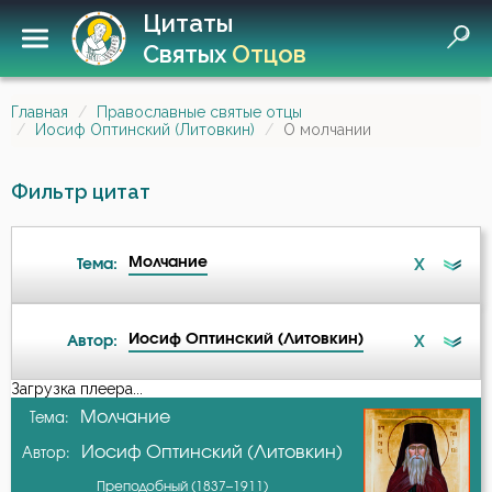
Цитаты
Святых
Отцов
Главная
Православные святые отцы
Иосиф Оптинский (Литовкин)
О молчании
Фильтр цитат
Молчание
X
Тема:
Иосиф Оптинский (Литовкин)
X
Автор:
Ад
Загрузка плеера...
А-я
Молчание
Тема:
Бдение
Иосиф Оптинский (Литовкин)
Автор:
Авва Дорофей
Беседа
Преподобный (1837–1911)