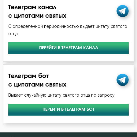
Иосиф Оптинский (Литовкин)
Телеграм канал
Болезнь
с цитатами святых
Исаак Сирин Ниневийский
Борьба
С определенной периодичностью выдает цитату святого
Макарий Оптинский (Иванов)
отца
Брак
Моисей Оптинский (Путилов)
ПЕРЕЙТИ В ТЕЛЕГРАМ КАНАЛ
Будущее
Никодим Святогорец
Вера
Николай Сербский
Телеграм бот
Власть
с цитатами святых
Никон Оптинский (Беляев)
Воздаяние
Выдает случайную цитату святого отца по запросу
Серафим Саровский
Воздержание
ПЕРЕЙТИ В ТЕЛЕГРАМ БОТ
Симеон Новый Богослов
Воля
Феодор Студит
Воля Божия