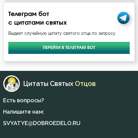
Подвиг
Телеграм бот
Подготовка к смерти
с цитатами святых
Познание себя
Выдает случайную цитату святого отца по запросу
Покаяние
ПЕРЕЙТИ В ТЕЛЕГРАМ БОТ
Поклон
Помощь Божия
Цитаты Святых
Отцов
Послушание
Пост
Есть вопросы?
Напишите нам:
Похвала
SVYATYE@DOBROEDELO.RU
Праздник