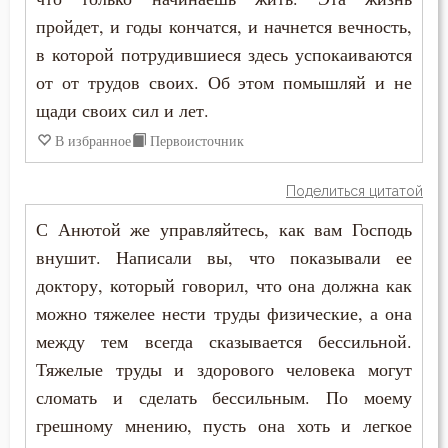
Молчание
пройдет, и годы кончатся, и начнется вечность,
Монастырь
в которой потрудившиеся здесь успокаиваются
от от трудов своих. Об этом помышляй и не
Монах
щади своих сил и лет.
Мужество
В избранное
Первоисточник
Мысли
Поделиться цитатой
Надежда
С Анютой же управляйтесь, как вам Господь
внушит. Написали вы, что показывали ее
Наказание
доктору, который говорил, что она должна как
можно тяжелее нести труды физические, а она
Насмешка
между тем всегда сказывается бессильной.
Начальство
Тяжелые труды и здорового человека могут
сломать и сделать бессильным. По моему
Нерадение
грешному мнению, пусть она хоть и легкое