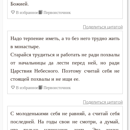
Божией.
В избранное
Первоисточник
Исправление
Истина
Поделиться цитатой
Надо терпение иметь, а то без него трудно жить
Кротость
в монастыре.
Лень
Старайся трудиться и работать не ради похвалы
от начальницы да лести перед ней, но ради
Лицемерие
Царствия Небесного. Поэтому считай себя не
стоящей похвалы и не ищи ее.
Ложь
В избранное
Первоисточник
Любовь
Поделиться цитатой
Милостыня
С молоденькими себя не равняй, а считай себя
Молитва
последней. На годы свои не смотри, а думай,
что только начинаешь жить. Эта жизнь