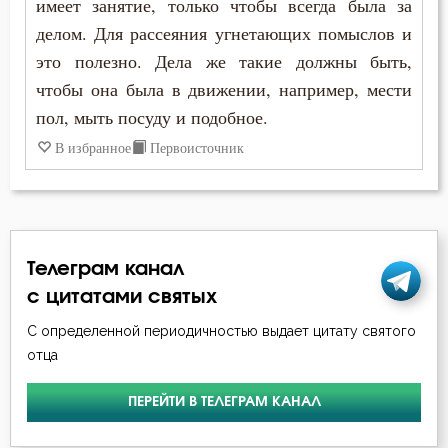
имеет занятие, только чтобы всегда была за
Нищета
делом. Для рассеяния угнетающих помыслов и
Обида
это полезно. Дела же такие должны быть,
чтобы она была в движении, например, мести
Обличение
пол, мыть посуду и подобное.
Одежда
В избранное
Первоисточник
Оправдание себя
Оскорбление
Телеграм канал
Отчаяние
с цитатами святых
Очищение
С определенной периодичностью выдает цитату святого
отца
Плач
ПЕРЕЙТИ В ТЕЛЕГРАМ КАНАЛ
Плоть