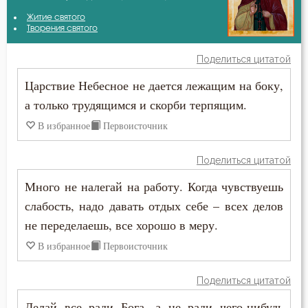
Амвросий Оптинский (Гренков)
Житие святого
Бесстрастие
Творения святого
Антоний Великий
Бесы
Поделиться цитатой
Антоний Оптинский (Путилов)
Царствие Небесное не дается лежащим на боку,
Благоговение
а только трудящимся и скорби терпящим.
Варсонофий Оптинский (Плиханков)
Благодарность
В избранное
Первоисточник
Василий Великий
Благодать
Поделиться цитатой
Григорий Богослов
Благочестие
Много не налегай на работу. Когда чувствуешь
Ефрем Сирин
слабость, надо давать отдых себе – всех делов
Ближний
не переделаешь, все хорошо в меру.
Игнатий Брянчанинов
Блуд
В избранное
Первоисточник
Иоанн Златоуст
Богатство
Поделиться цитатой
Иосиф Оптинский (Литовкин)
Богоугождение
Делай все ради Бога, а не ради чего-нибудь