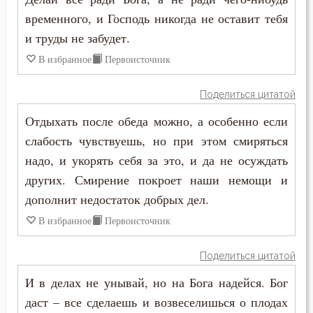
Исаак Сирин Ниневийский
временного, и Господь никогда не оставит тебя
Болезнь
и труды не забудет.
Исидор Пелусиот
Борьба
В избранное
Первоисточник
Лев Оптинский (Наголкин)
Брак
Поделиться цитатой
Макарий Великий
Отдыхать после обеда можно, а особенно если
Будущее
Макарий Оптинский (Иванов)
слабость чувствуешь, но при этом смиряться
Вера
надо, и укорять себя за это, и да не осуждать
Максим Исповедник
других. Смирение покроет наши немощи и
Власть
дополнит недостаток добрых дел.
Марк Подвижник
Воздаяние
В избранное
Первоисточник
Моисей Оптинский (Путилов)
Воздержание
Поделиться цитатой
Николай Сербский
Воля
И в делах не унывай, но на Бога надейся. Бог
Нил Синайский
даст – все сделаешь и возвеселишься о плодах
Воля Божия