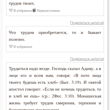
трудов твоих.
Симеон Новый Богослов
Врач
В избранное
Первоисточник
Феогност
Время
Поделиться цитатой
Феодор Студит
Что трудом приобретается, то и бывает
Гнев
Феофан Затворник
полезно.
Гордость
В избранное
Филофей Синайский
Гость
Поделиться цитатой
Грех
Трудиться надо везде. Господь сказал Адаму, а в
лице его и всем нам, говоря: «В поте лица
Дело
твоего будешь есть хлеб» (Быт. 3:19). И святой
Деньги
апостол говорит: «Если не хочешь трудиться, то
и хлеб не ешь» (ср.: 2Фес. 3:10). Монашеская
Друг
жизнь требует трудов смирения, терпения и
безропотного послушания.
Духовная жизнь