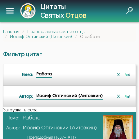
Цитаты
Святых
Отцов
Главная
Православные святые отцы
Иосиф Оптинский (Литовкин)
О работе
Фильтр цитат
Работа
X
Тема:
Иосиф Оптинский (Литовкин)
X
Автор:
Ад
Загрузка плеера...
А-я
Работа
Тема:
Бдение
Иосиф Оптинский (Литовкин)
Автор:
Авва Исайя (Скитский)
Беседа
Преподобный (1837–1911)