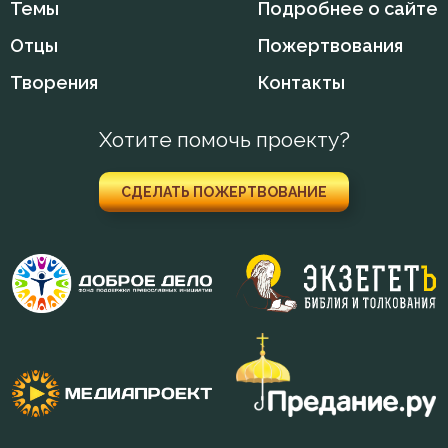
Празднословие
Темы
Подробнее о сайте
Отцы
Пожертвования
Праздность
Творения
Контакты
Прелесть
Хотите помочь проекту?
Причастие
Промысел Божий
СДЕЛАТЬ ПОЖЕРТВОВАНИЕ
Прошение
Прощение
Пьянство
Работа
Радость