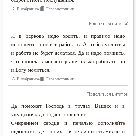
В избранное
Первоисточник
Душа
Поделиться цитатой
Еда
И в церковь надо ходить, и правило надо
Елеосвящение
исполнять, а не все работать. А то без молитвы
и работа не будет делаться. Да и надо помнить,
Ересь
что пришла в монастырь не только работать, но
Жизнь
и Богу молиться.
В избранное
Первоисточник
Зависть
Поделиться цитатой
Здоровье
Да поможет Господь в трудах Ваших и в
Злопамятство
упущениях да подаст прощение.
Смирением сердца и печалью дополняйте
Искушение
недостаток дел своих – и не лишитесь милости
Исповедь