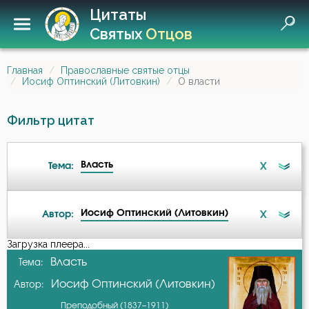
Цитаты
Святых
Отцов
Главная
Православные святые отцы
Иосиф Оптинский (Литовкин)
О власти
Фильтр цитат
Власть
X
Тема:
Иосиф Оптинский (Литовкин)
X
Автор:
Ад
Загрузка плеера...
А-я
Власть
Тема:
Бдение
Иосиф Оптинский (Литовкин)
Автор:
Амвросий Оптинский (Гренков)
Беседа
Преподобный (1837–1911)