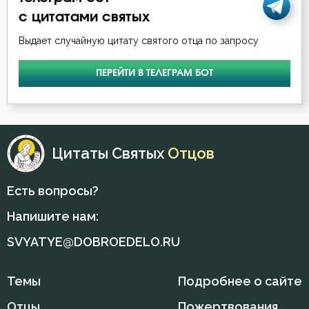
с цитатами святых
Душа
Выдает случайную цитату святого отца по запросу
Еда
ПЕРЕЙТИ В ТЕЛЕГРАМ БОТ
Елеосвящение
Ересь
Цитаты Святых
Отцов
Жизнь
Зависть
Есть вопросы?
Здоровье
Напишите нам:
SVYATYE@DOBROEDELO.RU
Злопамятство
Искушение
Темы
Подробнее о сайте
Отцы
Пожертвования
Исповедь