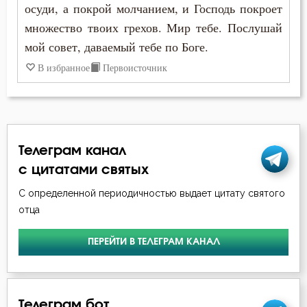
осуди, а покрой молчанием, и Господь покроет
множество твоих грехов. Мир тебе. Послушай
Врач
мой совет, даваемый тебе по Боге.
Время
В избранное
Первоисточник
Гнев
Гордость
Телеграм канал
Гость
с цитатами святых
Грех
С определенной периодичностью выдает цитату святого
отца
Дело
Деньги
ПЕРЕЙТИ В ТЕЛЕГРАМ КАНАЛ
Друг
Телеграм бот
Духовная жизнь