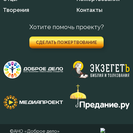
Творения
Контакты
Исправление
Хотите помочь проекту?
Истина
Кротость
СДЕЛАТЬ ПОЖЕРТВОВАНИЕ
Лень
Лицемерие
Ложь
Любовь
Милостыня
Молитва
©АНО «Доброе дело»