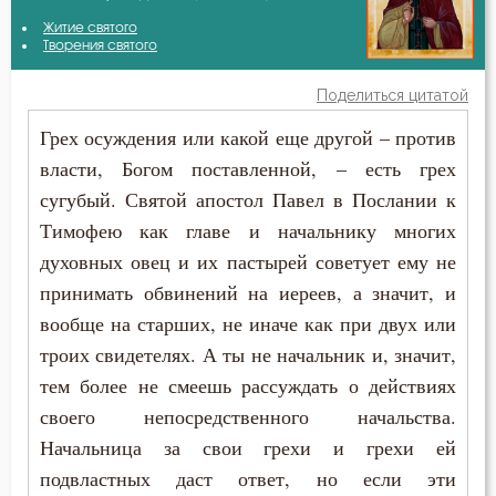
Антоний Великий
Житие святого
Бесстрастие
Творения святого
Афанасий (Сахаров)
Бесы
Поделиться цитатой
Варсонофий Оптинский (Плиханков)
Грех осуждения или какой еще другой – против
Благоговение
власти, Богом поставленной, – есть грех
Димитрий Ростовский
Благодарность
сугубый. Святой апостол Павел в Послании к
Ефрем Сирин
Тимофею как главе и начальнику многих
Благодать
духовных овец и их пастырей советует ему не
Иоанн Златоуст
Благочестие
принимать обвинений на иереев, а значит, и
Иосиф Оптинский (Литовкин)
вообще на старших, не иначе как при двух или
Ближний
троих свидетелях. А ты не начальник и, значит,
Исидор Пелусиот
тем более не смеешь рассуждать о действиях
Блуд
своего непосредственного начальства.
Иустин (Попович)
Богатство
Начальница за свои грехи и грехи ей
Лев Оптинский (Наголкин)
подвластных даст ответ, но если эти
Богоугождение