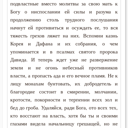
подвластные вместо молитвы за свою мать к
Моисей Оптинский (Путилов)
Богу о ниспослании ей силы и разума к
Болезнь
Николай Сербский
продолжению столь трудного послушания
Борьба
начнут ей противиться и осуждать ее, то вся
Тихон Задонский
тяжесть грехов ляжет на них. Вспомни казнь
Брак
Корея и Дафана и их собрания, о чем
Феодор Студит
Будущее
упоминается и в псалмах святого пророка
Давида. И теперь ждет уже не развержение
Вера
земли и не огонь небесный противников
власти, а пропасть ада и его вечное пламя. Не к
Власть
лицу монахам бунтовать, их добродетель и
Воздаяние
благородие состоит в смирении, молчании,
кротости, покорности и терпении всех зол и
Воздержание
бед до гроба. Удаляйся, ради Бога, ото всех тех,
Воля
кто восстают на власть, хотя бы ты и своими
глазами видела начальницу грешащей, но не
Воля Божия