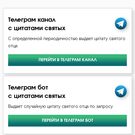
Врач
Телеграм канал
Время
с цитатами святых
С определенной периодичностью выдает цитату святого
Гнев
отца
Гордость
ПЕРЕЙТИ В ТЕЛЕГРАМ КАНАЛ
Гость
Грех
Телеграм бот
Дело
с цитатами святых
Выдает случайную цитату святого отца по запросу
Деньги
Друг
ПЕРЕЙТИ В ТЕЛЕГРАМ БОТ
Духовная жизнь