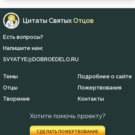
Душа
Цитаты Святых
Отцов
Еда
Есть вопросы?
Елеосвящение
Напишите нам:
Ересь
SVYATYE@DOBROEDELO.RU
Жизнь
Темы
Подробнее о сайте
Зависть
Отцы
Пожертвования
Здоровье
Творения
Контакты
Злопамятство
Хотите помочь проекту?
Искушение
СДЕЛАТЬ ПОЖЕРТВОВАНИЕ
Исповедь