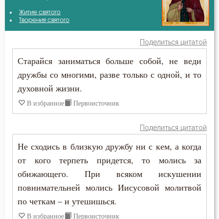
Антоний Великий
Житие святого
Бесстрастие
Творения святого
Антоний Оптинский (Путилов)
Бесы
Поделиться цитатой
Василий Великий
Старайся заниматься больше собой, не веди
Благоговение
дружбы со многими, разве только с одной, и то
Григорий Богослов
Благодарность
духовной жизни.
Ефрем Сирин
В избранное
Первоисточник
Благодать
Иоанн Златоуст
Благочестие
Поделиться цитатой
Иосиф Оптинский (Литовкин)
Не сходись в близкую дружбу ни с кем, а когда
Ближний
от кого терпеть придется, то молись за
Исаак Сирин Ниневийский
Блуд
обижающего. При всяком искушении
Исидор Пелусиот
повнимательней молись Иисусовой молитвой
Богатство
по четкам – и утешишься.
Макарий Оптинский (Иванов)
Богоугождение
В избранное
Первоисточник