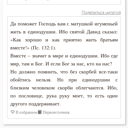
Максим Исповедник
Болезнь
Поделиться цитатой
Моисей Оптинский (Путилов)
Да поможет Господь вам с матушкой игуменьей
Борьба
жить в единодушии. Ибо святой Давид сказал:
Брак
«Как хорошо и как приятно жить братьям
вместе!» (Пс. 132:1).
Будущее
Вместе – значит в мире и единодушии. Ибо где
Вера
мир, там и Бог. И если Бог за нас, кто на нас?
Но должно помнить, что без скорбей все-таки
Власть
обойтись нельзя. Но при единодушии с
близким человеком скорби облегчаются. Ибо,
Воздаяние
по пословице, рука руку моет, то есть один
Воздержание
другого поддерживает.
В избранное
Первоисточник
Воля
Воля Божия