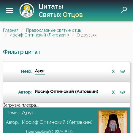
Цитаты
Святых
Отцов
Главная
Православные святые отцы
Иосиф Оптинский (Литовкин)
О друзьях
Фильтр цитат
Друг
X
Тема:
Иосиф Оптинский (Литовкин)
X
Автор:
Ад
Загрузка плеера...
А-я
Друг
Тема:
Бдение
Иосиф Оптинский (Литовкин)
Автор:
Авва Исайя (Скитский)
Беседа
Преподобный (1837–1911)