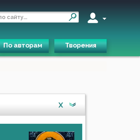
По авторам
Творения
X