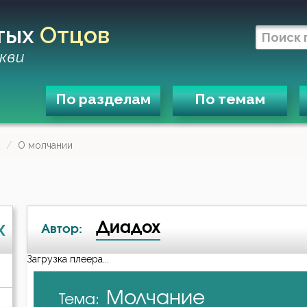
тых
Отцов
кви
По разделам
По темам
О молчании
Диадох
X
Автор:
Загрузка плеера...
А-я
Молчание
Тема:
Авва Дорофей