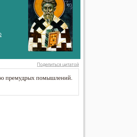
о
Поделиться цитатой
рью премудрых помышлений.