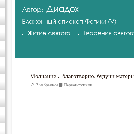
Диадох
Автор:
Авва Исайя (Скитский)
Блаженный епископ Фотики (V)
Амвросий Оптинский (Гренков)
Житие святого
Творения святог
Антоний Великий
Варсонофий Оптинский (Плиханков)
Молчание... благотворно, будучи мате
Григорий Богослов
В избранное
Первоисточник
Григорий Нисский
Диадох
Ефрем Сирин