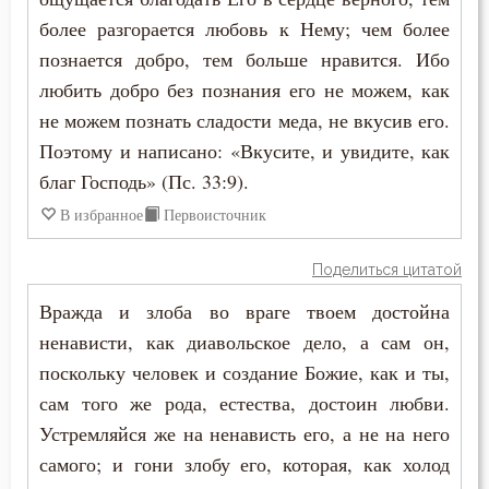
Святость
более разгорается любовь к Нему; чем более
Сердце
познается добро, тем больше нравится. Ибо
любить добро без познания его не можем, как
Скорбь
не можем познать сладости меда, не вкусив его.
Поэтому и написано: «Вкусите, и увидите, как
Смерть
благ Господь» (Пс. 33:9).
Смирение
В избранное
Первоисточник
Смысл жизни
Поделиться цитатой
Соблазн
Вражда и злоба во враге твоем достойна
ненависти, как диавольское дело, а сам он,
Справедливость
поскольку человек и создание Божие, как и ты,
Сребролюбие
сам того же рода, естества, достоин любви.
Устремляйся же на ненависть его, а не на него
Страдание
самого; и гони злобу его, которая, как холод