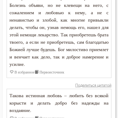
Болезнь объяви, но не клевещи на него, с
Димитрий Ростовский
Вера
сожалением и любовью к нему, а не с
Ефрем Сирин
ненавистью и злобой, как многие привыкли
Вечные муки
делать, чтобы он, узнав немощь его, нашел для
Зосима Палестинский
Власть
этой немощи лекарство. Так приобретешь брата
Игнатий Брянчанинов
твоего, а если не приобретешь, сам благодатью
Вознесение
Божией лучше будешь. Бог милостиво приемлет
Иларион Оптинский (Пономарёв)
и венчает как дело, так и доброе намерение и
Воля Божия
усилие.
Иоанн Златоуст
Воскресение
В избранное
Первоисточник
Иоанн Кассиан Римлянин
Гнев
Поделиться цитатой
Иоанн Кронштадтский
Гордость
Такова истинная любовь – любить без всякой
Иоанн Лествичник
корысти и делать добро без надежды на
Грех
воздаяние.
Иосиф Оптинский (Литовкин)
Деньги