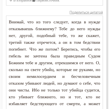
В избранное
Первоисточник
Исаак Сирин Ниневийский
Дети
Поделиться цитатой
Исидор Пелусиот
Добро
Внимай, что из того следует, когда в нужде
Киприан Карфагенский
отказываешь ближнему? Тебе до него нужды
Дух Святой
нет, другой, подобный тебе, то же скажет,
Кирилл Александрийский
третий также отречется, а он в том бедствии
Душа
погибнет. Что же потом? Берегись, чтобы его
Лев Оптинский (Наголкин)
Жизнь
гибель не зачтена была праведным Судом
Макарий Великий
Божиим тебе и другим, отрекшимся от него. О,
Зависть
сколько на свете убийц, которые не руками, но
Макарий Оптинский (Иванов)
Заповеди
своим немилосердием и бесчеловечным
Максим Исповедник
отказом убивают людей, но думают о себе, что
Зло
они чисты. Ибо не только тот убийца судится,
Марк Подвижник
кто убивает ближнего, но и тот, кто не
Искушение
избавляет бедствующего от смерти, а может
Никита Стифат
Исповедь