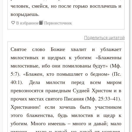
человек, смейся, но после горько восплачешь и
возрыдаешь.
В избранное
Первоисточник
Поделиться цитатой
Святое слово Божие хвалит и ублажает
милостивых и щедрых к убогим: «Блаженны
милостивые, ибо они помилованы будут» (Мф.
5:7). «Блажен, кто помышляет о бедном» (Пс.
40:1). Дела милости перед всем миром
превозносятся праведным Судией Христом и в
прочих местах святого Писания (Мф. 25:33–41).
Христианин! если хочешь быть участником
этого блаженства, будь милостив и щедр к
убогим. Много имеешь – много и давай; мало
имеешь – мало и давай, но давай от усердия.