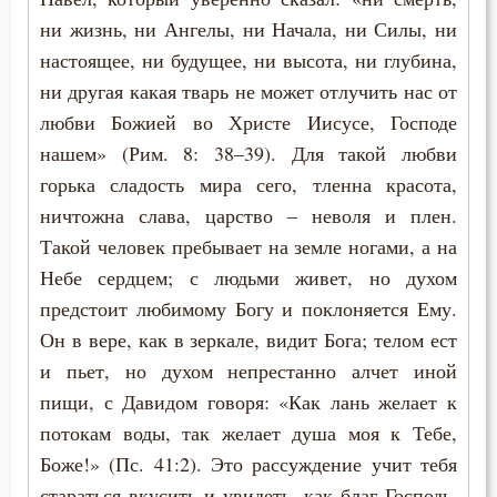
ни жизнь, ни Ангелы, ни Начала, ни Силы, ни
настоящее, ни будущее, ни высота, ни глубина,
ни другая какая тварь не может отлучить нас от
любви Божией во Христе Иисусе, Господе
нашем» (Рим. 8: 38–39). Для такой любви
горька сладость мира сего, тленна красота,
ничтожна слава, царство – неволя и плен.
Такой человек пребывает на земле ногами, а на
Небе сердцем; с людьми живет, но духом
предстоит любимому Богу и поклоняется Ему.
Он в вере, как в зеркале, видит Бога; телом ест
и пьет, но духом непрестанно алчет иной
пищи, с Давидом говоря: «Как лань желает к
потокам воды, так желает душа моя к Тебе,
Боже!» (Пс. 41:2). Это рассуждение учит тебя
стараться вкусить и увидеть, как благ Господь,