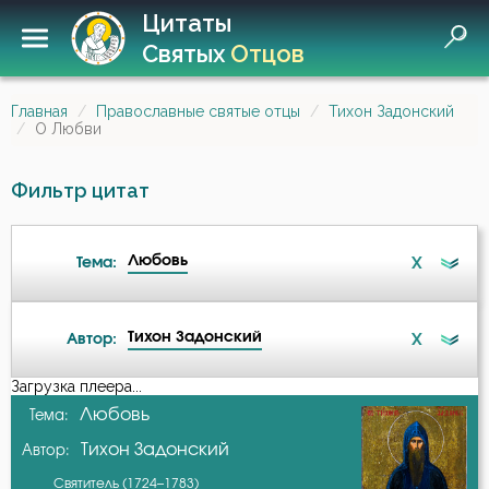
Цитаты
Святых
Отцов
Главная
Православные святые отцы
Тихон Задонский
О Любви
Фильтр цитат
Любовь
X
Тема:
Тихон Задонский
X
Автор:
Ад
Загрузка плеера...
А-я
Любовь
Тема:
Благодарность
Тихон Задонский
Автор:
Авва Дорофей
Благодать
Святитель (1724–1783)