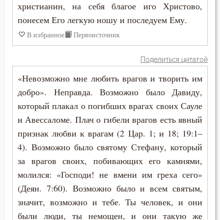
христианин, на себя благое иго Христово,
Филарет Московский (Дроздов)
понесем Его легкую ношу и последуем Ему.
Мысли
В избранное
Первоисточник
Надежда
Поделиться цитатой
Нерадение
«Невозможно мне любить врагов и творить им
Осуждение
добро». Неправда. Возможно было Давиду,
который плакал о погибших врагах своих Сауле
Печаль по Богу
и Авессаломе. Плач о гибели врагов есть явный
признак любви к врагам (2 Цар. 1; и 18; 19:1–
Плоть
4). Возможно было святому Стефану, который
Подвижничество
за врагов своих, побивающих его камнями,
молился: «Господи! не вмени им греха сего»
Познание себя
(Деян. 7:60). Возможно было и всем святым,
Покаяние
значит, возможно и тебе. Ты человек, и они
были люди, ты немощен, и они такую же