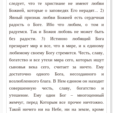
Человек
следует, что те христиане не имеют любви
Божией, которые о заповедях Его нерадят... 2)
Чудо
Явный признак любви Божией есть сердечная
радость о Боге. Ибо что любим, о том и
Язык
радуемся. Так и Божия любовь не может быть
без радости. 3) Истинно любящий Бога
презирает мир и все, что в мире, и к единому
любимому своему Богу стремится. Честь, славу,
богатство и все утехи мира сего, которых ищут
сыновья века сего, считает за ничто. Ему
достаточно одного Бога, несозданного и
возлюбленного блага. В Нем едином он находит
совершенную честь, славу, богатство и
утешение. Ему один Бог – многоценный
жемчуг, перед Которым все прочее ничтожно.
Такой ничего ни на Небе, ни на земле, кроме