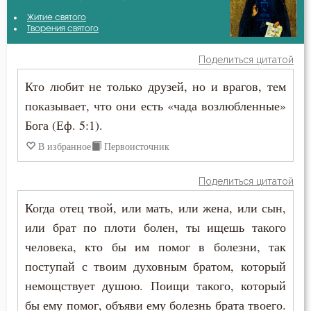
Авва Исайя (Скитский)
Житие святого
Благословение
Творения святого
Амвросий Оптинский (Гренков)
Благочестие
Поделиться цитатой
Антоний Великий
Кто любит не только друзей, но и врагов, тем
Блуд
показывает, что они есть «чада возлюбленные»
Антоний Оптинский (Путилов)
Бог
Бога (Еф. 5:1).
Варсонофий Оптинский (Плиханков)
В избранное
Первоисточник
Богатство
Василий Великий
Богопознание
Поделиться цитатой
Григорий Богослов
Когда отец твой, или мать, или жена, или сын,
Богоугождение
или брат по плоти болен, ты ищешь такого
Григорий Нисский
Болезнь
человека, кто бы им помог в болезни, так
Григорий Палама
поступай с твоим духовным братом, который
Борьба
немощствует душою. Поищи такого, который
Диадох
бы ему помог, объяви ему болезнь брата твоего.
Будущее