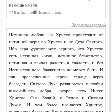
Помощь Божия
немощь имели.
Послушание
В избранное
Первоисточник
Пост
Поделиться цитатой
Истинная любовь ко Христу происходит от
Похоть
истинной веры во Христа и от Духа Святого.
Причастие
Ибо вера удостоверяет верного, что Христос
есть истинная жизнь, истинное блаженство,
Проповеди
истинная и вечная радость и сладость, и без
Прощение
Него истинного блаженства не может быть. И
так просвещенное верою сердце через
Пьянство
благодать Святого Духа разжигается к любви
высочайшего добра, которое есть Иисус
Радость
Христос, Сын Божий, с Отцом и Святым
Ревность по Богу
Духом. И чем более познается Христос,
ощущается благодать Его в сердце верного, тем