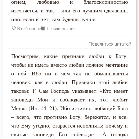
огнем, любовью и благосклонностью
Страсть
изгоняется, и так – или его лучшим сделаешь,
Страх Божий
или, если и нет, сам будешь лучше.
В избранное
Первоисточник
Страшный суд
Терпение
Поделиться цитатой
Посмотрим, какие признаки любви к Богу,
Трезвение
чтобы не иметь вместо любви ложное мечтание
Тщеславие
о ней. Ибо ни в чем так не обманывается
человек, как в любви. Признаки этой любви
Уныние
таковы: 1) Сам Господь указывает: «Кто имеет
заповеди Мои и соблюдает их, тот любит
Храм
Меня» (Ин. 14: 21). Ибо истинно любящий Бога
Христос
– всего, что противно Богу, бережется, и все,
что Ему угодно, старается исполнять; почему и
Церковь
святые заповеди Его соблюдает. А отсюда