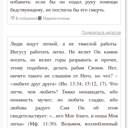
избавить: если бы он подал руку помощи
Никодим Святогорец
бедствующему, не постигла бы его смерть.
Истина
В избранное
Первоисточник
Николай Сербский
Крещение
Нил Синайский
Поделиться цитатой
Крещение Господне
Люди ищут легкой, а не тяжелой работы.
Петр Дамаскин
Ложь
Иисусу работать легко. Не велит Он камни
Пимен Великий
носить, не велит горы разрывать и прочее,
Лукавство
этому подобное, делать рабам Своим. Нет,
Поликарп Смирнский
ничего такого не слышим от Него, но что? –
Любовь
«любите друг друга» (Ин. 13:34; 15:12, 17). Что
Симеон Новый Богослов
Мир
легче, чем любить? Тяжко ненавидеть, ибо
Тихон Задонский
ненависть мучит; но любить сладко, ибо
Молитва
любовь радует. Сам Он об этом
Феодор Студит
свидетельствует: «...иго Мое благо, и ноша Моя
Монастырь
Феофан Затворник
легка» (Мф. 11:30). Возьмем, возлюбленный
Мудрость