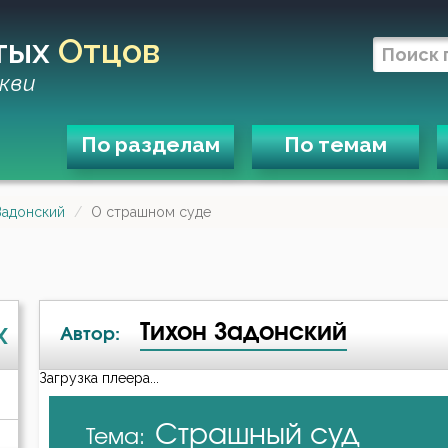
тых
Отцов
кви
По разделам
По темам
Задонский
О страшном суде
Тихон Задонский
X
Автор:
Загрузка плеера...
А-я
Страшный суд
Тема:
Авва Исайя (Скитский)