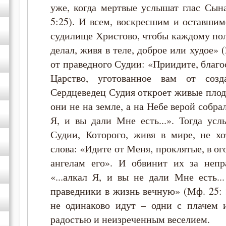
уже, когда мертвые услышат глас Сын
5:25). И всем, воскресшим и оставши
судилище Христово, чтобы каждому пол
делал, живя в теле, доброе или худое» 
от праведного Судии: «Приидите, благ
Царство, уготованное вам от соз
Сердцеведец Судия откроет живые плод
они не на земле, а на Небе верой собра
Я, и вы дали Мне есть...». Тогда ус
Судии, Которого, живя в мире, не х
слова: «Идите от Меня, проклятые, в о
ангелам его». И обвинит их за непра
«...алкал Я, и вы не дали Мне есть.
праведники в жизнь вечную» (Мф. 25: 3
не одинаково идут – одни с плачем 
радостью и неизреченным веселием.