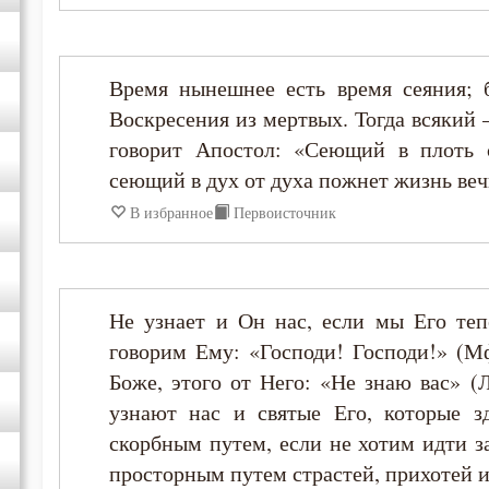
Исидор Пелусиот
Время нынешнее есть время сеяния; б
Кирилл Иерусалимский
Воскресения из мертвых. Тогда всякий –
говорит Апостол: «Сеющий в плоть 
Макарий Великий
сеющий в дух от духа пожнет жизнь вечн
В избранное
Первоисточник
Марк Подвижник
Никита Стифат
Не узнает и Он нас, если мы Его теп
Нил Синайский
говорим Ему: «Господи! Господи!» (Мф
Боже, этого от Него: «Не знаю вас» (Л
Симеон Новый Богослов
узнают нас и святые Его, которые з
скорбным путем, если не хотим идти з
Тихон Задонский
просторным путем страстей, прихотей 