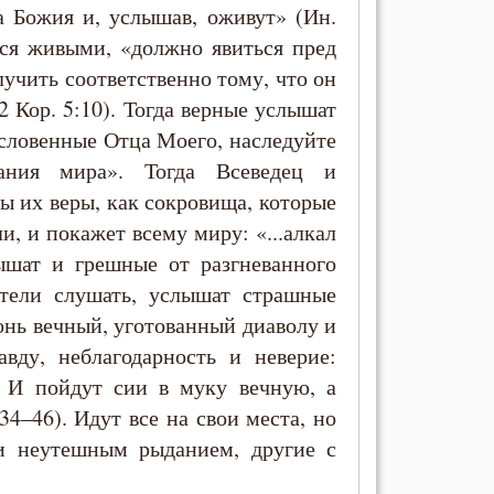
а Божия и, услышав, оживут» (Ин.
мся живыми, «должно явиться пред
учить соответственно тому, что он
(2 Кор. 5:10). Тогда верные услышат
ословенные Отца Моего, наследуйте
дания мира». Тогда Всеведец и
ы их веры, как сокровища, которые
ли, и покажет всему миру: «...алкал
лышат и грешные от разгневанного
отели слушать, услышат страшные
гонь вечный, уготованный диаволу и
вду, неблагодарность и неверие:
.. И пойдут сии в муку вечную, а
4–46). Идут все на свои места, но
и неутешным рыданием, другие с