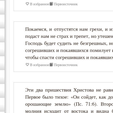
В избранное
Первоисточник
Феодор Студит
Феофан Затворник
Покаемся, и отпустятся нам грехи, и 
подаст нам не страх и трепет, но утеше
Господь будет судить не безгрешных, 
согрешивших и покаявшихся помилует и
чтобы спасти согрешивших и покаявшихс
В избранное
Первоисточник
Эти два пришествия Христова не равн
Первое было тихое: «Он сойдет, как д
орошающие землю» (Пс. 71:6). Второ
молния исходит от востока и видна б