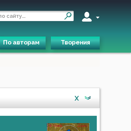
По авторам
Творения
X