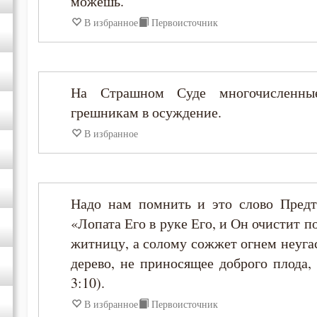
можешь.
В избранное
Первоисточник
Димитрий Ростовский
Епифаний Кипрский
На Страшном Суде многочисленны
грешникам в осуждение.
Ефрем Сирин
В избранное
Игнатий Брянчанинов
Иероним Стридонский
Надо нам помнить и это слово Предте
«Лопата Его в руке Его, и Он очистит 
Илия Екдик
житницу, а солому сожжет огнем неуга
дерево, не приносящее доброго плода,
Иоанн Златоуст
3:10).
В избранное
Первоисточник
Ириней Лионский