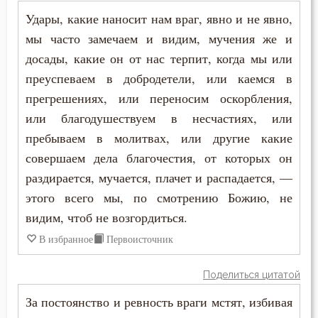
Удары, какие наносит нам враг, явно и не явно,
Серафим Саровский
мы часто замечаем и видим, мучения же и
Симеон Благоговейный
досады, какие он от нас терпит, когда мы или
преуспеваем в добродетели, или каемся в
Симеон Новый Богослов
прегрешениях, или переносим оскорбления,
Феодор Студит
или благодушествуем в несчастиях, или
пребываем в молитвах, или другие какие
Феодор Эдесский
совершаем дела благочестия, от которых он
раздирается, мучается, плачет и распадается, —
Феофан Затворник
этого всего мы, по смотрению Божию, не
Филарет Московский (Дроздов)
видим, чтоб не возгордиться.
В избранное
Первоисточник
Филофей Синайский
Поделиться цитатой
За постоянство и ревность враги мстят, избивая