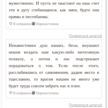
мужественно. И пусть не хвастают на наш счет
Максим Грек
эти в дугу сгибающиеся, как змеи, будто они
прямы и несгибаемы.
Максим Исповедник
В избранное
Первоисточник
Марк Подвижник
Поделиться цитатой
Никита Стифат
Ненавистники душ наших, бесы, внушают
Никодим Святогорец
неким воздать нам какую-либо ничтожную
похвалу, а потом и нас подстрекают
Николай Сербский
порадоваться о том. Если после этого,
Никон Оптинский (Беляев)
расслабившись от самомнения, дадим место и
тщеславию, то врагам нашим не много уже
Нил Синайский
будет труда совсем забрать нас в плен.
Нил Сорский
В избранное
Первоисточник
Петр Дамаскин
Поделиться цитатой