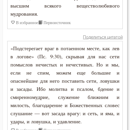
высшим всякого веществолюбивого
Григорий Нисский
Мысли
мудрования.
Григорий Палама
В избранное
Первоисточник
Мытарство
Григорий Синаит
Общение
Поделиться цитатой
Диадох
«Подстерегает враг в потаенном месте, как лев
Отчаяние
в логове» (Пс. 9:30), скрывая для нас сети
Ерм
Плач
помыслов нечистых и нечестивых. Но и мы,
Ефрем Сирин
если не спим, можем еще большие и
Покаяние
опаснейшие для него поставить сети, ловушки
Игнатий Брянчанинов
и засады. Ибо молитва и псалом, бдение и
Пост
смиренномудрие, служение ближним и
Иоанн Дамаскин
Похвала
милость, благодарение и Божественных словес
Иоанн Златоуст
слушание — вот засада врагу: и сеть, и яма, и
Прошение
удары, и ловушка, и удавление.
Иоанн Карпафский
Ревность по Богу