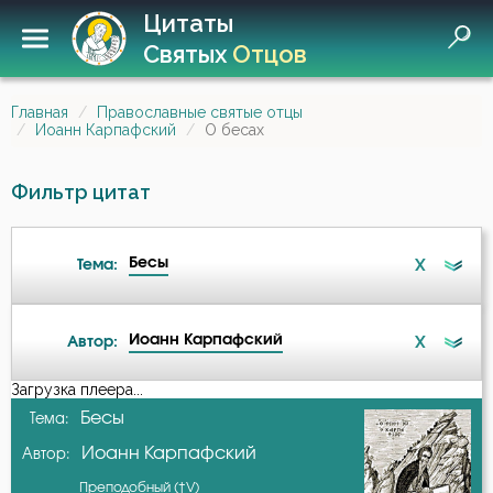
Цитаты
Святых
Отцов
Главная
Православные святые отцы
Иоанн Карпафский
О бесах
Фильтр цитат
Бесы
X
Тема:
Иоанн Карпафский
X
Автор:
Ангел
Загрузка плеера...
А-я
Бесы
Тема:
Бесы
Иоанн Карпафский
Автор:
Авва Дорофей
Богоугождение
Преподобный (†V)