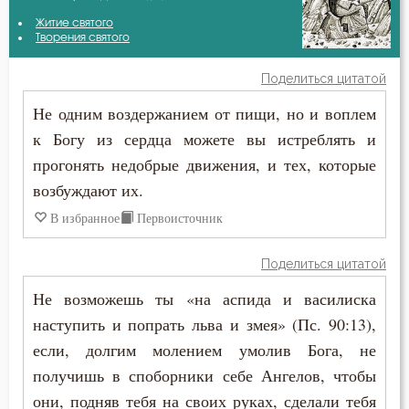
Авва Исайя (Скитский)
Житие святого
Борьба
Творения святого
Авва Филимон
Грех
Поделиться цитатой
Амвросий Оптинский (Гренков)
Не одним воздержанием от пищи, но и воплем
Дух Святой
к Богу из сердца можете вы истреблять и
Антоний Великий
Душа
прогонять недобрые движения, и тех, которые
Антоний Оптинский (Путилов)
возбуждают их.
Жизнь
В избранное
Первоисточник
Афанасий Великий
Зло
Варнава
Поделиться цитатой
Искушение
Не возможешь ты «на аспида и василиска
Варсонофий Оптинский (Плиханков)
Искушение в смертный час
наступить и попрать льва и змея» (Пс. 90:13),
Василий Великий
если, долгим молением умолив Бога, не
Кротость
получишь в споборники себе Ангелов, чтобы
Григорий Богослов
они, подняв тебя на своих руках, сделали тебя
Молитва