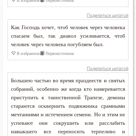
В избранное
Первоисточник
Иоанн Кассиан Римлянин
Священники
Поделиться цитатой
Иоанн Лествичник
Сердце
Как Господь хочет, чтоб человек через человека
Иосиф Оптинский (Литовкин)
спасаем был, так диавол усиливается, чтоб
Скорбь
человек через человека погубляем был.
Исаак Сирин Ниневийский
Страсть
В избранное
Первоисточник
Исидор Пелусиот
Тщеславие
Поделиться цитатой
Исихий Иерусалимский
Большею частью во время празднеств и святых
Ум
собраний, особенно же когда кто намеревается
Киприан Карфагенский
Язык
приступить к таинственной Трапезе, демоны
Лев Оптинский (Наголкин)
стараются осквернить подвижника срамными
мечтаниями и истечением семени. Но и этим не
Макарий Великий
успевают они сокрушить или расслабить
Макарий Оптинский (Иванов)
навыкшего все переносить терпеливо и