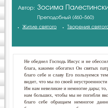
Зосима Палестинск
Автор:
Авва Исайя (Скитский)
Преподобный (460–560)
Амвросий Оптинский (Гренков)
Житие святого
Творения святог
Василий Великий
Григорий Богослов
Не обеднел Господь Иисус и не обессил
Григорий Нисский
блага, какими обогатил Он святых пат
благо себе и славу Его пользуемся те
Ефрем Сирин
видит, что мы по своей неустроенности
Им нам невеликие и немногие дары; то,
Зосима Палестинский
нам больших, чтобы мы не погибли вко
благо себе обращаем немногое данн
Иоанн Златоуст