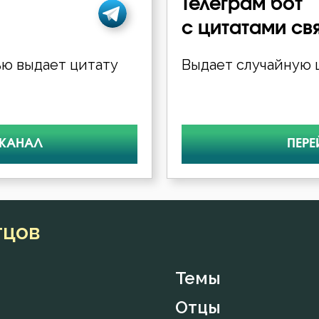
Телеграм бот
с цитатами св
ю выдает цитату
Выдает случайную ц
 КАНАЛ
ПЕРЕ
тцов
Темы
Отцы