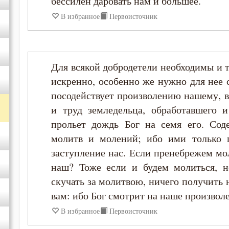
бессилен даровать нам и большее.
В избранное
Первоисточник
Иоанн Кассиан Римлянин
Иосиф Оптинский (Литовкин)
Для всякой добродетели необходимы и тр
искренно, особенно же нужно для нее 
Исаак Сирин Ниневийский
посодействует произволению нашему, в
и труд земледельца, обработавшего и
Исидор Пелусиот
прольет дождь Бог на семя его. Сод
молитв и молений; ибо ими только
Лев Оптинский (Наголкин)
заступление нас. Если пренебрежем мол
наш? Тоже если и будем молиться, н
Макарий Великий
скучать за молитвою, ничего получить н
Макарий Оптинский (Иванов)
вам: ибо Бог смотрит на наше произволе
В избранное
Первоисточник
Моисей Оптинский (Путилов)