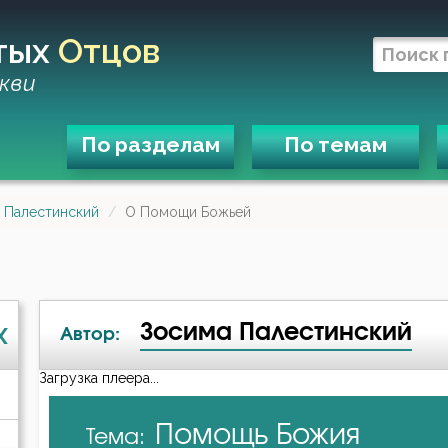
тых
Отцов
кви
По разделам
По темам
 Палестинский
О Помощи Божьей
Зосима Палестинский
X
Автор:
Загрузка плеера...
А-я
Помощь Божия
Тема:
Авва Дорофей