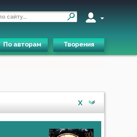
По авторам
Творения
X