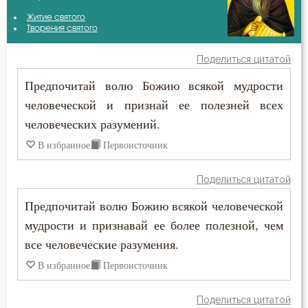
Авва Исайя (Скитский)
Житие святого
Безмолвие
Творения святого
Амвросий Оптинский (Гренков)
Беседа
Поделиться цитатой
Антоний Великий
Предпочитай волю Божию всякой мудрости
Беспечность
человеческой и признай ее полезней всех
Антоний Оптинский (Путилов)
Бесстрастие
человеческих разумений.
Варсонофий Оптинский (Плиханков)
В избранное
Первоисточник
Бесы
Василий Великий
Благодарность
Поделиться цитатой
Григорий Нисский
Предпочитай волю Божию всякой человеческой
Благодать
мудрости и признавай ее более полезной, чем
Ефрем Сирин
Ближний
все человеческие разумения.
Игнатий Брянчанинов
В избранное
Первоисточник
Блуд
Иоанн Златоуст
Поделиться цитатой
Бог