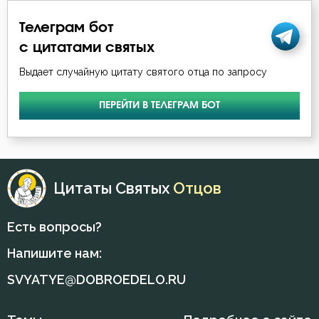
Петр Дамаскин
Телеграм бот
Воля
Симеон Новый Богослов
с цитатами святых
Воля Божия
Выдает случайную цитату святого отца по запросу
Тихон Задонский
Воскресение
ПЕРЕЙТИ В ТЕЛЕГРАМ БОТ
Феофан Затворник
Воскресение Христово
Глаза
Цитаты Святых
Отцов
Гнев
Гордость
Есть вопросы?
Напишите нам:
Грех
SVYATYE@DOBROEDELO.RU
Деньги
Добро