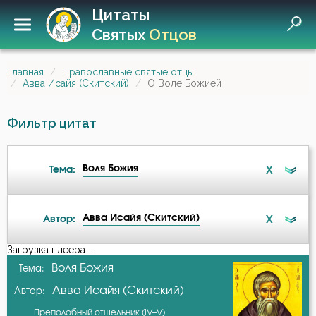
Цитаты
Святых
Отцов
Главная
Православные святые отцы
Авва Исайя (Скитский)
О Воле Божией
Фильтр цитат
Воля Божия
X
Тема:
Авва Исайя (Скитский)
X
Автор:
Ад
Загрузка плеера...
А-я
Воля Божия
Тема:
Бдение
Авва Исайя (Скитский)
Автор:
Авва Дорофей
Бедность
Преподобный отшельник (IV–V)