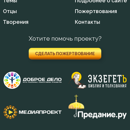
Темы
Подробнее о сайте
Отцы
Пожертвования
Добродетель
Творения
Контакты
Друг
Хотите помочь проекту?
Душа
Еда
СДЕЛАТЬ ПОЖЕРТВОВАНИЕ
Ересь
Жестокость
Жизнь
Забота
Зависть
Заповеди