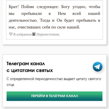
Иоанн Лествичник
Брат! Пойми следующее: Богу угодно, чтобы
Богатство
мы пребывали в Нем всей нашей
Иосиф Оптинский (Литовкин)
деятельностью. Тогда и Он будет пребывать в
Богопознание
нас, очистивших себя по силе нашей.
Исаак Сирин Ниневийский
Богоугождение
В избранное
Первоисточник
Лев Оптинский (Наголкин)
Болезнь
Макарий Великий
Борьба
Макарий Оптинский (Иванов)
Телеграм канал
Будущее
Моисей Оптинский (Путилов)
с цитатами святых
Ведение
С определенной периодичностью выдает цитату святого
Никодим Святогорец
отца
Вера
Никон Оптинский (Беляев)
ПЕРЕЙТИ В ТЕЛЕГРАМ КАНАЛ
Воздаяние
Нил Синайский
Воздержание