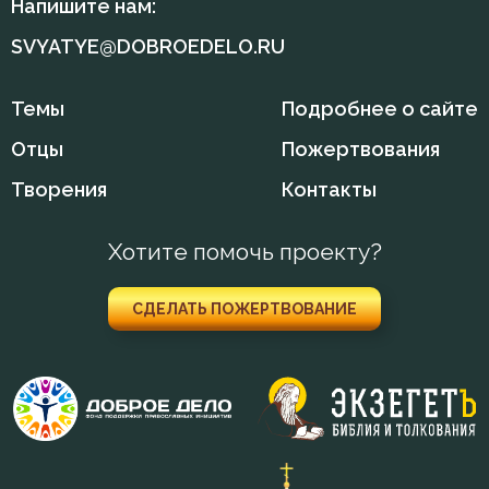
Напишите нам:
Воля Божия
SVYATYE@DOBROEDELO.RU
Воскресение Христово
Темы
Подробнее о сайте
Воспитание
Отцы
Пожертвования
Творения
Контакты
Врач
Гнев
Хотите помочь проекту?
Гордость
СДЕЛАТЬ ПОЖЕРТВОВАНИЕ
Гость
Грех
Девство
Добро