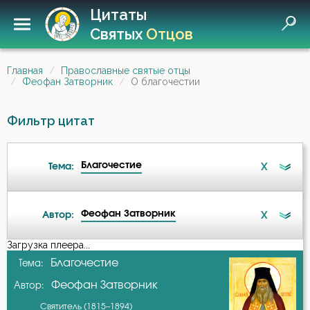
Цитаты
Святых
Отцов
Главная
Православные святые отцы
Феофан Затворник
О благочестии
Фильтр цитат
Благочестие
X
Тема:
Феофан Затворник
X
Автор:
Ад
Загрузка плеера...
А-я
Благочестие
Тема:
Ангел
Феофан Затворник
Автор:
Амвросий Оптинский (Гренков)
Ангел Хранитель
Святитель (1815–1894)