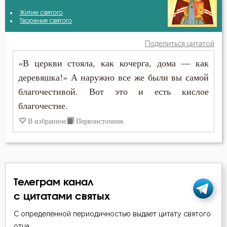
Антоний Великий
Житие святого
Атеизм
Творения святого
Василий Великий
Бдение
Поделиться цитатой
Григорий Богослов
«В церкви стояла, как кочерга, дома — как
Беда
деревяшка!» А наружно все же были вы самой
Иоанн Златоуст
Бесы
благочестивой. Вот это и есть кислое
Иоанн Кронштадтский
благочестие.
Благодарность
В избранное
Первоисточник
Иосиф Оптинский (Литовкин)
Благодать
Исидор Пелусиот
Благочестие
Исихий Иерусалимский
Блуд
Телеграм канал
Максим Исповедник
с цитатами святых
Бог
Марк Подвижник
С определенной периодичностью выдает цитату святого
Богатство
отца