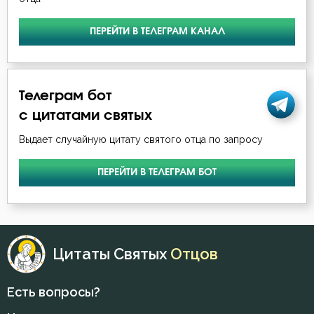
Петр Дамаскин
Богопознание
ПЕРЕЙТИ В ТЕЛЕГРАМ КАНАЛ
Симеон Новый Богослов
Богородица
Тихон Задонский
Богоугождение
Телеграм бот
Феофан Затворник
с цитатами святых
Болезнь
Выдает случайную цитату святого отца по запросу
Борьба
ПЕРЕЙТИ В ТЕЛЕГРАМ БОТ
Будущее
Вера
Вечные муки
Цитаты Святых
Отцов
Воздержание
Есть вопросы?
Война