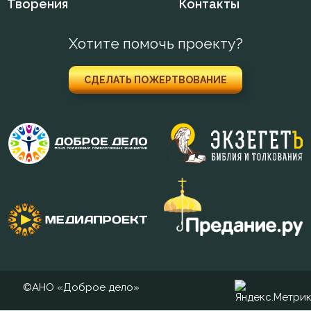
Творения
Контакты
Добродетель
Хотите помочь проекту?
Дух Святой
СДЕЛАТЬ ПОЖЕРТВОВАНИЕ
Духовная жизнь
Душа
Животные
Жизнь
Жизнь вечная
Забота
Зависть
©АНО «Доброе дело»
Заповеди