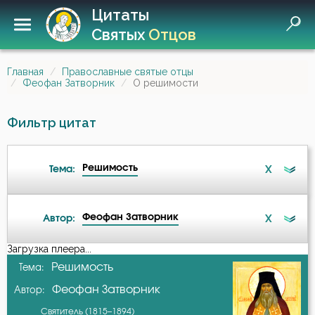
Цитаты
Святых
Отцов
Главная
Православные святые отцы
Феофан Затворник
О решимости
Фильтр цитат
Решимость
X
Тема:
Феофан Затворник
X
Автор:
Ад
Загрузка плеера...
А-я
Решимость
Тема:
Ангел
Феофан Затворник
Автор:
Варсонофий Оптинский (Плиханков)
Ангел Хранитель
Святитель (1815–1894)