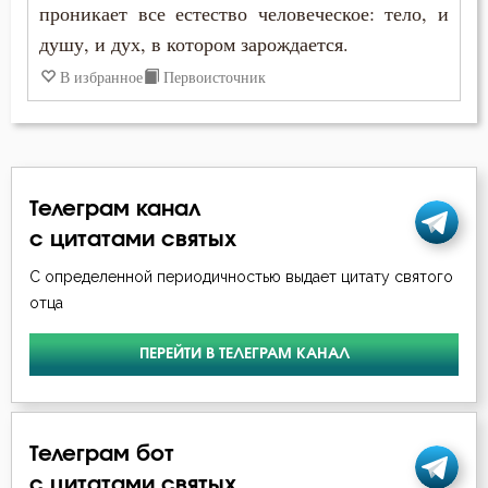
проникает все естество человеческое: тело, и
душу, и дух, в котором зарождается.
Богопознание
В избранное
Первоисточник
Богородица
Богоугождение
Болезнь
Телеграм канал
Борьба
с цитатами святых
С определенной периодичностью выдает цитату святого
Будущее
отца
Вера
ПЕРЕЙТИ В ТЕЛЕГРАМ КАНАЛ
Вечные муки
Воздержание
Телеграм бот
Война
с цитатами святых