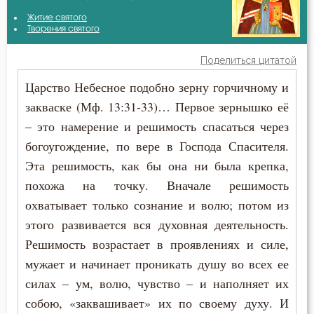
Иоанн Златоуст
Житие святого
Атеизм
Творения святого
Феодор Студит
Бдение
Поделиться цитатой
Феофан Затворник
Царство Небесное подобно зерну горчичному и
Беда
закваске (Мф. 13:31-33)… Первое зернышко её
Бесы
– это намерение и решимость спасаться через
богоугождение, по вере в Господа Спасителя.
Благодарность
Эта решимость, как бы она ни была крепка,
Благодать
похожа на точку. Вначале решимость
охватывает только сознание и волю; потом из
Благочестие
этого развивается вся духовная деятельность.
Решимость возрастает в проявлениях и силе,
Блуд
мужает и начинает проникать душу во всех ее
Бог
силах – ум, волю, чувство – и наполняет их
собою, «заквашивает» их по своему духу. И
Богатство