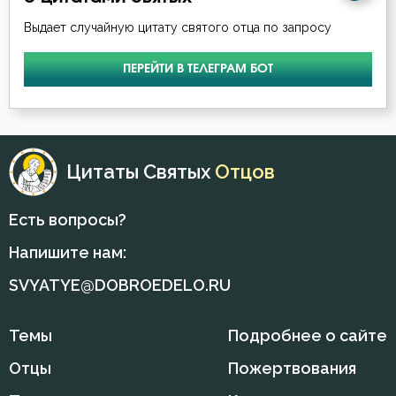
Выдает случайную цитату святого отца по запросу
Воля Божия
ПЕРЕЙТИ В ТЕЛЕГРАМ БОТ
Воскресение Христово
Воспитание
Врач
Цитаты Святых
Отцов
Гнев
Есть вопросы?
Гордость
Напишите нам:
Гость
SVYATYE@DOBROEDELO.RU
Грех
Темы
Подробнее о сайте
Девство
Отцы
Пожертвования
Добро