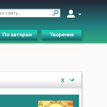
По авторам
Творения
X