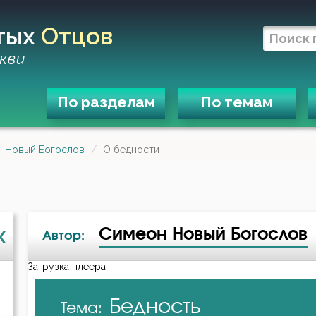
тых
Отцов
кви
По разделам
По темам
 Новый Богослов
О бедности
Симеон Новый Богослов
X
Автор:
Загрузка плеера...
А-я
Бедность
Тема:
Авва Исайя (Скитский)