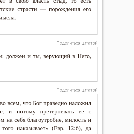
рет в свою власть стыд, то есть
отские страсти — порождения его
мысла.
Поделиться цитатой
м; должен и ты, верующий в Него,
Поделиться цитатой
во всем, что Бог праведно наложил
е, и потому претерпевать ее с
м на себя благоутробие, милость и
того наказывает» (Евр. 12:6), да