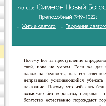
Симеон Новый Бого
Автор:
Амвросий Оптинский (Гренков)
Преподобный (949–1022)
Антоний Великий
Житие святого
Творения святог
Василий Великий
Григорий Богослов
Почему Бог за преступление определил
Григорий Нисский
свой, пока не умрем. Если же для 
наложена бедность, как естественно
Григорий Палама
неправдами усиливающийся убежать 
наказание. Потому что избежать бед
Ефрем Сирин
возможно без воровства, неправды и
богатство естественно порождают гор
Иоанн Златоуст