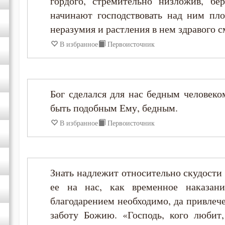
гордого, стремительно низложив, бе
начинают господствовать над ним пл
Иоанн Кронштадтский
неразумия и растления в нем здравого с
В избранное
Первоисточник
Исаак Сирин Ниневийский
Исидор Пелусиот
Бог сделался для нас бедным человеко
быть подобным Ему, бедным.
Лев Оптинский (Наголкин)
В избранное
Первоисточник
Моисей Оптинский (Путилов)
Нил Синайский
Знать надлежит относительно скудости 
ее на нас, как временное наказани
Петр Дамаскин
благодарением необходимо, да привлече
заботу Божию. «Господь, кого любит, 
Симеон Новый Богослов