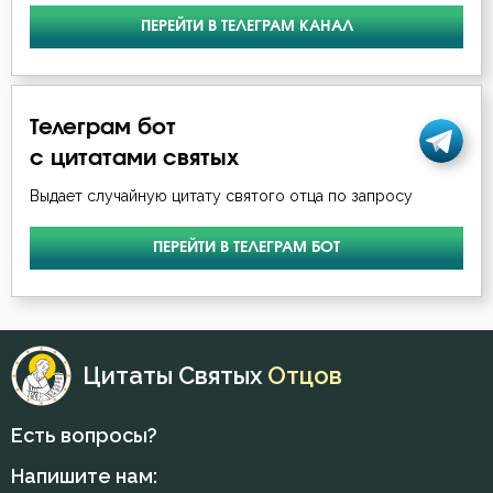
Прошение
ПЕРЕЙТИ В ТЕЛЕГРАМ КАНАЛ
Прощение
Работа
Телеграм бот
с цитатами святых
Радость
Выдает случайную цитату святого отца по запросу
Разум
ПЕРЕЙТИ В ТЕЛЕГРАМ БОТ
Рай
Ревность по Богу
Ропот
Цитаты Святых
Отцов
Самомнение
Есть вопросы?
Свобода
Напишите нам: