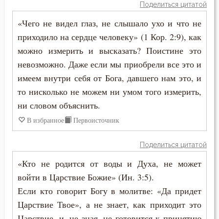
Поделиться цитатой
Духовная жизнь
«Чего не видел глаз, не слышало ухо и что не
приходило на сердце человеку» (1 Кор. 2:9), как
Душа
можно измерить и высказать? Поистине это
невозможно. Даже если мы приобрели все это и
Еда
имеем внутри себя от Бога, давшего нам это, и
Естество
то нисколько не можем ни умом того измерить,
ни словом объяснить.
Животные
В избранное
Первоисточник
Жизнь
Поделиться цитатой
Жизнь вечная
«Кто не родится от воды и Духа, не может
Забота
войти в Царствие Божие» (Ин. 3:5).
Если кто говорит Богу в молитве: «Да придет
Зависть
Царствие Твое», а не знает, как приходит это
Царствие, и, не зная, не готовится к принятию