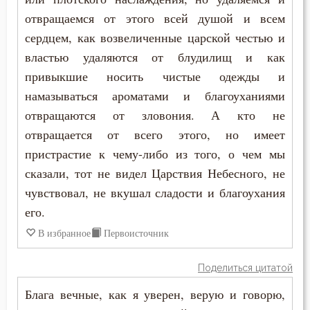
Тихон Задонский
отвращаемся от этого всей душой и всем
Вечные муки
сердцем, как возвеличенные царской честью и
Феофан Затворник
властью удаляются от блудилищ и как
Воздаяние
привыкшие носить чистые одежды и
Филарет Московский (Дроздов)
Воздержание
намазываться ароматами и благоуханиями
отвращаются от зловония. А кто не
Вознесение
отвращается от всего этого, но имеет
пристрастие к чему-либо из того, о чем мы
Воля
сказали, тот не видел Царствия Небесного, не
Воля Божия
чувствовал, не вкушал сладости и благоухания
его.
Воплощение
В избранное
Первоисточник
Воскресение
Поделиться цитатой
Воскресение Христово
Блага вечные, как я уверен, верую и говорю,
Воспитание