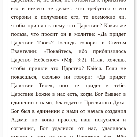
Загробная жизнь
его и ничего не делает, что требуется с его
Закон Божий
стороны к получению его, то возможно ли,
чтобы пришло к нему это Царствие? Какая же
Заповеди
польза, что просит он в молитве: «Да придет
Царствие Твое»? Господь говорит в Святом
Зло
Евангелии: «Покайтесь, ибо приблизилось
Искушение
Царство Небесное» (Мф. 3:2). Итак, хочешь,
чтобы пришли это Царство? Кайся. Если не
Исповедь
покаешься, сколько ни говори: «Да придет
Исправление
Царствие Твое», оно не придет к тебе.
Царствие Божие в нас есть, когда Бог бывает в
Истина
единении с нами, благодатью Пресвятого Духа.
Бог был в единении с нами от начала создания
Клятва
Адама; но когда праотец наш искусился и
Крест
согрешил, Бог удалился от нас, удалилось
вместе с тем от нас и Царствие Его. Ибо