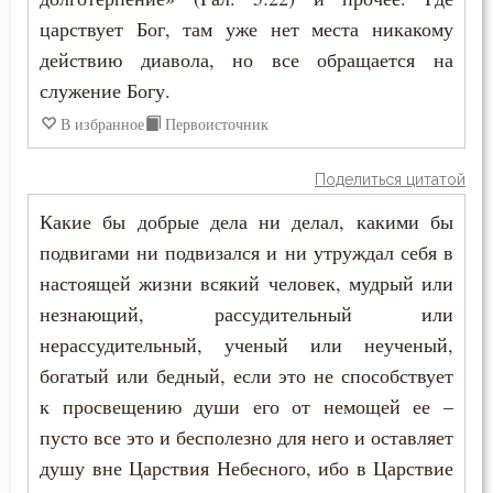
Наслаждение
царствует Бог, там уже нет места никакому
действию диавола, но все обращается на
Начальство
служение Богу.
Ненависть
В избранное
Первоисточник
Нерадение
Поделиться цитатой
Нищета
Какие бы добрые дела ни делал, какими бы
подвигами ни подвизался и ни утруждал себя в
Обличение
настоящей жизни всякий человек, мудрый или
Оправдание себя
незнающий, рассудительный или
нерассудительный, ученый или неученый,
Оскорбление
богатый или бедный, если это не способствует
к просвещению души его от немощей ее –
Осуждение
пусто все это и бесполезно для него и оставляет
Отчаяние
душу вне Царствия Небесного, ибо в Царствие