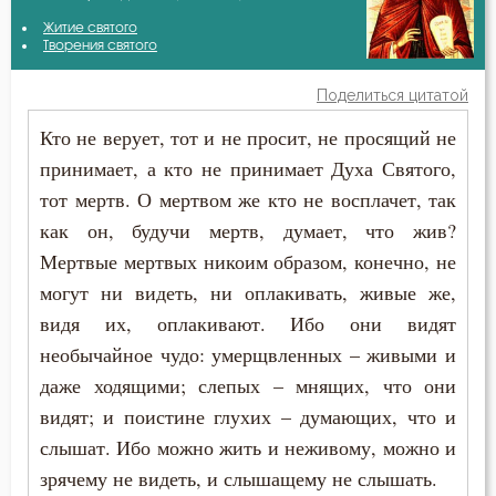
Василий Великий
Житие святого
Бдение
Творения святого
Григорий Богослов
Бедность
Поделиться цитатой
Григорий Нисский
Кто не верует, тот и не просит, не просящий не
Бесстрастие
принимает, а кто не принимает Духа Святого,
Григорий Синаит
Бесы
тот мертв. О мертвом же кто не восплачет, так
Димитрий Ростовский
как он, будучи мертв, думает, что жив?
Благодарность
Мертвые мертвых никоим образом, конечно, не
Ефрем Сирин
Благодать
могут ни видеть, ни оплакивать, живые же,
Игнатий Брянчанинов
видя их, оплакивают. Ибо они видят
Благочестие
необычайное чудо: умерщвленных – живыми и
Иоанн Златоуст
даже ходящими; слепых – мнящих, что они
Ближний
видят; и поистине глухих – думающих, что и
Иоанн Кронштадтский
Блуд
слышат. Ибо можно жить и неживому, можно и
Иоанн Лествичник
зрячему не видеть, и слышащему не слышать.
Бог