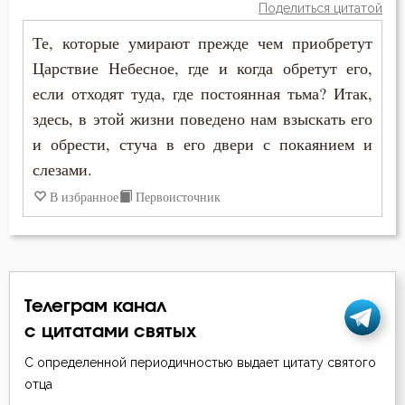
Поделиться цитатой
Последние времена
Те, которые умирают прежде чем приобретут
Послушание
Царствие Небесное, где и когда обретут его,
если отходят туда, где постоянная тьма? Итак,
Пост
здесь, в этой жизни поведено нам взыскать его
Праведность
и обрести, стуча в его двери с покаянием и
слезами.
Праздник
В избранное
Первоисточник
Празднословие
Праздность
Причастие
Телеграм канал
с цитатами святых
Промысел Божий
С определенной периодичностью выдает цитату святого
Проповеди
отца