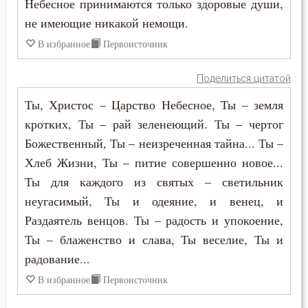
Небесное принимаются только здоровые души,
Очищение
не имеющие никакой немощи.
Печаль по Богу
В избранное
Первоисточник
Плач
Поделиться цитатой
Плоть
Ты, Христос – Царство Небесное, Ты – земля
кротких, Ты – рай зеленеющий. Ты – чертог
Подвиг
Божественный, Ты – неизреченная тайна... Ты –
Хлеб Жизни, Ты – питие совершенно новое...
Подвижничество
Ты для каждого из святых – светильник
Подготовка к смерти
неугасимый, Ты и одеяние, и венец, и
Раздаятель венцов. Ты – радость и упокоение,
Познание себя
Ты – блаженство и слава, Ты веселие, Ты и
Покаяние
радование...
В избранное
Первоисточник
Помощь Божия