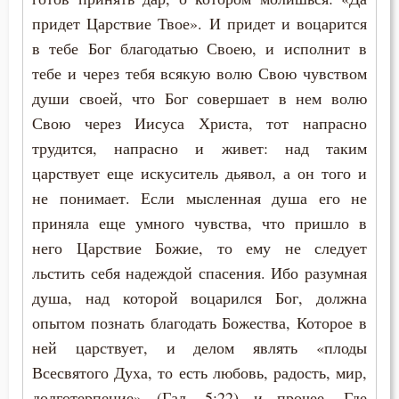
Мир
придет Царствие Твое». И придет и воцарится
Молитва
в тебе Бог благодатью Своею, и исполнит в
тебе и через тебя всякую волю Свою чувством
Молчание
души своей, что Бог совершает в нем волю
Свою через Иисуса Христа, тот напрасно
Монастырь
трудится, напрасно и живет: над таким
Монах
царствует еще искуситель дьявол, а он того и
не понимает. Если мысленная душа его не
Мощи
приняла еще умного чувства, что пришло в
Мученичество
него Царствие Божие, то ему не следует
льстить себя надеждой спасения. Ибо разумная
Мысли
душа, над которой воцарился Бог, должна
опытом познать благодать Божества, Которое в
Наказание
ней царствует, и делом являть «плоды
Намерение
Всесвятого Духа, то есть любовь, радость, мир,
долготерпение» (Гал. 5:22) и прочее. Где