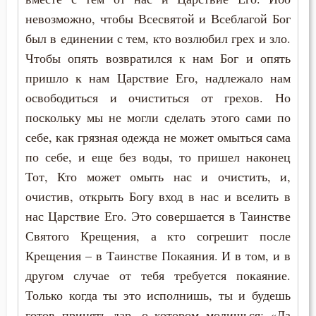
Крестное знамение
невозможно, чтобы Всесвятой и Всеблагой Бог
Крещение
был в единении с тем, кто возлюбил грех и зло.
Чтобы опять возвратился к нам Бог и опять
Кротость
пришло к нам Царствие Его, надлежало нам
освободиться и очиститься от грехов. Но
Ложь
поскольку мы не могли сделать этого сами по
Лукавство
себе, как грязная одежда не может омыться сама
по себе, и еще без воды, то пришел наконец
Любовь
Тот, Кто может омыть нас и очистить, и,
Любовь Божия
очистив, открыть Богу вход в нас и вселить в
нас Царствие Его. Это совершается в Таинстве
Любовь к Богу
Святого Крещения, а кто согрешит после
Крещения – в Таинстве Покаяния. И в том, и в
Месть
другом случае от тебя требуется покаяние.
Милостыня
Только когда ты это исполнишь, ты и будешь
готов принять дар, о котором молишься: «Да