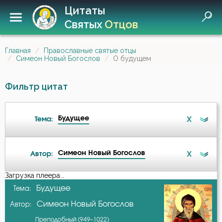
Цитаты
Святых
Отцов
Главная
Православные святые отцы
Симеон Новый Богослов
О будущем
Фильтр цитат
Будущее
X
Тема:
Симеон Новый Богослов
X
Автор:
Ад
Загрузка плеера...
А-я
Будущее
Тема:
Ангел
Симеон Новый Богослов
Автор:
Авва Исайя (Скитский)
Атеизм
Преподобный (949–1022)