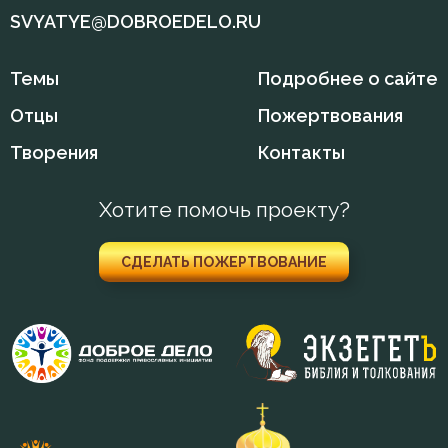
Святость
SVYATYE@DOBROEDELO.RU
Священники
Темы
Подробнее о сайте
Священное Писание
Отцы
Пожертвования
Сердце
Творения
Контакты
Скорбь
Хотите помочь проекту?
Слава
СДЕЛАТЬ ПОЖЕРТВОВАНИЕ
Славолюбие
Сладострастие
Сластолюбие
Слезы