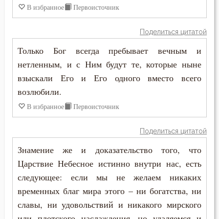
В избранное
Первоисточник
Иосиф Оптинский (Литовкин)
Богатство
Исаак Сирин Ниневийский
Поделиться цитатой
Богопознание
Только Бог всегда пребывает вечным и
Исидор Пелусиот
Богородица
нетленным, и с Ним будут те, которые ныне
Киприан Карфагенский
взыскали Его и Его одного вместо всего
Богослужение
возлюбили.
Кирилл Александрийский
В избранное
Первоисточник
Богоугождение
Климент Римский
Болезнь
Поделиться цитатой
Макарий Великий
Знамение же и доказательство того, что
Борьба
Царствие Небесное истинно внутри нас, есть
Макарий Оптинский (Иванов)
Будущее
следующее: если мы не желаем никаких
Николай Сербский
временных благ мира этого – ни богатства, ни
Вера
славы, ни удовольствий и никакого мирского
Симеон Новый Богослов
Ветхий Завет
или плотского наслаждения, но удаляемся и