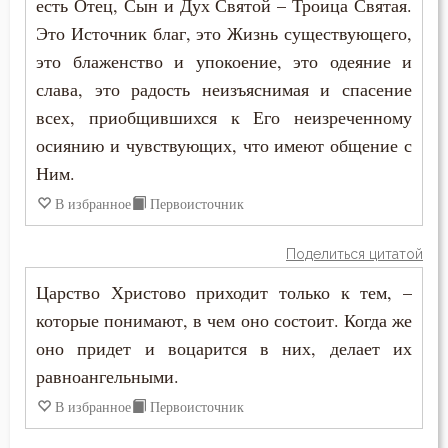
есть Отец, Сын и Дух Святой – Троица Святая.
Это Источник благ, это Жизнь существующего,
Высокомерие
это блаженство и упокоение, это одеяние и
слава, это радость неизъяснимая и спасение
Гнев
всех, приобщившихся к Его неизреченному
Гордость
осиянию и чувствующих, что имеют общение с
Ним.
Господь
В избранное
Первоисточник
Грех
Поделиться цитатой
Деньги
Царство Христово приходит только к тем, –
Дети
которые понимают, в чем оно состоит. Когда же
оно придет и воцарится в них, делает их
Добро
равноангельными.
Добродетель
В избранное
Первоисточник
Дух Святой