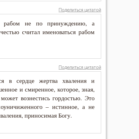
Поделиться цитатой
го рабом не по принуждению, а
й честью считал именоваться рабом
Поделиться цитатой
ся в сердце жертва хваления и
шенное и смиренное, которое, зная,
 может вознестись гордостью. Это
оуничиженного – истинное, а не
хваления, приносимая Богу.