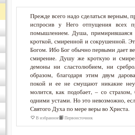
Иоанн Лествичник
Прежде всего надо сделаться верным, п
испросив у Него отпущения всех п
Иосиф Оптинский (Литовкин)
помышлением. Душа, примирившаяся и
кроткой, смиренной и сокрушенной. Э
Исаак Сирин Ниневийский
Богом. Ибо Бог обычно первыми дает в
смирение. Душу же кроткую и смире
Исидор Пелусиот
демоны ни сластолюбием, ни сребро
образом, благодаря этим двум даров
Исихий Иерусалимский
покой и ее не смущают никакие неу
молится, как подобает, – со страхом,
Киприан Карфагенский
одними устами. Но это невозможно, ес
Святого Духа по мере веры во Христа.
Кирилл Иерусалимский
В избранное
Первоисточник
Макарий Великий