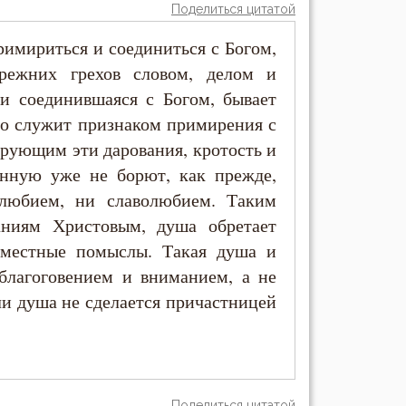
Поделиться цитатой
римириться и соединиться с Богом,
режних грехов словом, делом и
 соединившаяся с Богом, бывает
то служит признаком примирения с
ерующим эти дарования, кротость и
нную уже не борют, как прежде,
любием, ни славолюбием. Таким
аниям Христовым, душа обретает
местные помыслы. Такая душа и
 благоговением и вниманием, а не
ли душа не сделается причастницей
Поделиться цитатой