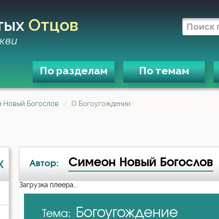
тых
Отцов
кви
По разделам
По темам
 Новый Богослов
О Богоугождении
Симеон Новый Богослов
X
Автор:
Загрузка плеера...
А-я
Богоугождение
Тема:
Авва Дорофей