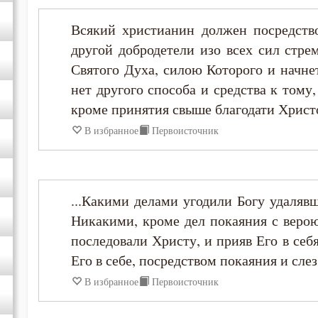
Макарий Оптинский (Иванов)
Всякий христианин должен посредств
другой добродетели изо всех сил стре
Максим Исповедник
Святого Духа, силою Которого и начне
нет другого способа и средства к тому
Никодим Святогорец
кроме принятия свыше благодати Христ
В избранное
Первоисточник
Нил Синайский
Петр Дамаскин
...Какими делами угодили Богу удаляв
Никакими, кроме дел покаяния с верою
Симеон Новый Богослов
последовали Христу, и прияв Его в себ
Тихон Задонский
Его в себе, посредством покаяния и слез
В избранное
Первоисточник
Феогност