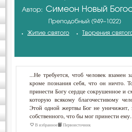
Симеон Новый Бого
Автор:
Авва Исайя (Скитский)
Преподобный (949–1022)
Амвросий Оптинский (Гренков)
Житие святого
Творения святог
Антоний Великий
Арсений Великий
...Не требуется, чтоб человек взамен 
Афанасий Великий
кроме познания себя, что он ничто. Т
принести Богу сердце сокрушенное и 
Василий Великий
которую всякому благочестивому чел
Этой одной жертвы Бог не уничижит, з
Григорий Богослов
собственного, что бы мог принести ему..
В избранное
Первоисточник
Григорий Великий (Двоеслов)