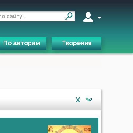
По авторам
Творения
X