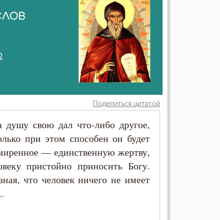
слов
о
Поделиться цитатой
за душу свою дал что-либо другое,
олько при этом способен он будет
смиренное — единственную жертву,
овеку пристойно приносить Богу.
ная, что человек ничего не имеет
.