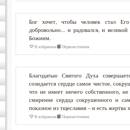
Григорий Нисский
Бог хочет, чтобы человек стал Е
добровольно... и радовался, и велико
Григорий Палама
Божиим.
Димитрий Ростовский
В избранное
Первоисточник
Ефрем Сирин
Благодатью Святого Духа совершает
Игнатий Брянчанинов
созидается сердце самое чистое, сокру
что не имеет ничего собственного, не
Иероним Стридонский
смирение сердца сокрушенного и сам
показное из тщеславия – и есть жертва 
Иоанн Златоуст
В избранное
Первоисточник
Иоанн Карпафский