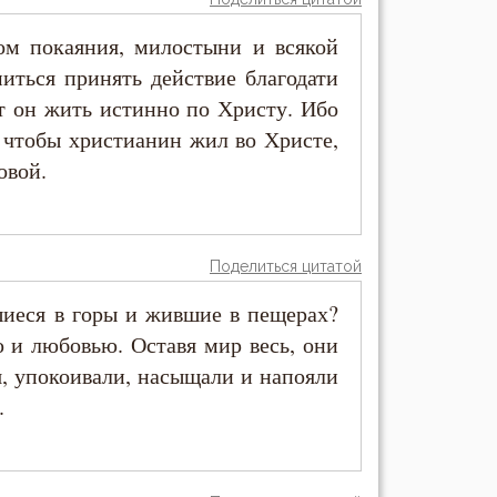
ом покаяния, милостыни и всякой
миться принять действие благодати
т он жить истинно по Христу. Ибо
, чтобы христианин жил во Христе,
овой.
Поделиться цитатой
шиеся в горы и жившие в пещерах?
 и любовью. Оставя мир весь, они
я, упокоивали, насыщали и напояли
.