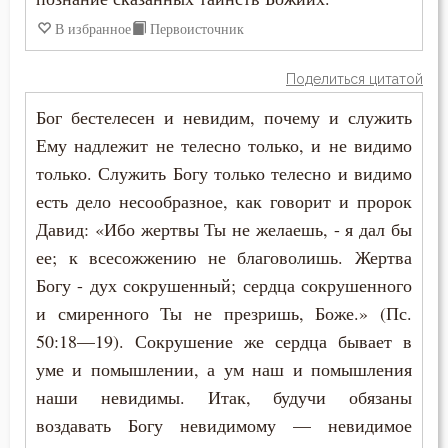
В избранное
Первоисточник
Высокомерие
Поделиться цитатой
Гнев
Бог бестелесен и невидим, почему и служить
Гордость
Ему надлежит не телесно только, и не видимо
только. Служить Богу только телесно и видимо
Господь
есть дело несообразное, как говорит и пророк
Грех
Давид: «Ибо жертвы Ты не желаешь, - я дал бы
ее; к всесожжению не благоволишь. Жертва
Деньги
Богу - дух сокрушенный; сердца сокрушенного
и смиренного Ты не презришь, Боже.» (Пс.
Дети
50:18—19). Сокрушение же сердца бывает в
Добро
уме и помышлении, а ум наш и помышления
наши невидимы. Итак, будучи обязаны
Добродетель
воздавать Богу невидимому — невидимое
Дух Святой