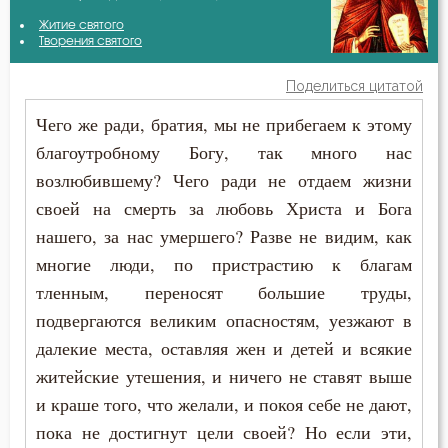
Григорий Богослов
Житие святого
Бдение
Творения святого
Григорий Нисский
Бедность
Поделиться цитатой
Игнатий Брянчанинов
Чего же ради, братия, мы не прибегаем к этому
Бесстрастие
благоутробному Богу, так много нас
Иоанн Златоуст
Бесы
возлюбившему? Чего ради не отдаем жизни
Исаак Сирин Ниневийский
своей на смерть за любовь Христа и Бога
Благодарность
нашего, за нас умершего? Разве не видим, как
Симеон Новый Богослов
Благодать
многие люди, по пристрастию к благам
тленным, переносят большие труды,
Благочестие
подвергаются великим опасностям, уезжают в
далекие места, оставляя жен и детей и всякие
Ближний
житейские утешения, и ничего не ставят выше
Блуд
и краше того, что желали, и покоя себе не дают,
пока не достигнут цели своей? Но если эти,
Бог