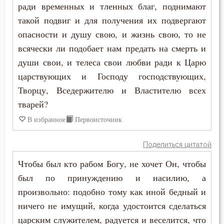
ради временных и тленных благ, поднимают
такой подвиг и для получения их подвергают
Богатство
опасности и душу свою, и жизнь свою, то не
Богопознание
всячески ли подобает нам предать на смерть и
души свои, и телеса свои любви ради к Царю
Богородица
царствующих и Господу господствующих,
Богослужение
Творцу, Вседержителю и Властителю всех
тварей?
Богоугождение
В избранное
Первоисточник
Болезнь
Поделиться цитатой
Борьба
Чтобы был кто рабом Богу, не хочет Он, чтобы
был по принуждению и насилию, а
Будущее
произвольно: подобно тому как иной бедный и
Вера
ничего не имущий, когда удостоится сделаться
царским служителем, радуется и веселится, что
Ветхий Завет