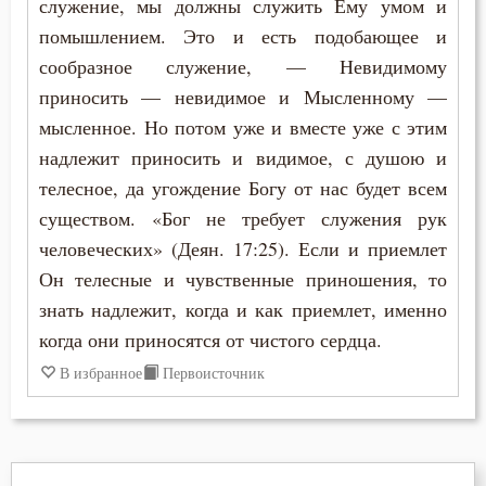
служение, мы должны служить Ему умом и
помышлением. Это и есть подобающее и
Духовная жизнь
сообразное служение, — Невидимому
приносить — невидимое и Мысленному —
Душа
мысленное. Но потом уже и вместе уже с этим
Еда
надлежит приносить и видимое, с душою и
телесное, да угождение Богу от нас будет всем
Естество
существом. «Бог не требует служения рук
Животные
человеческих» (Деян. 17:25). Если и приемлет
Он телесные и чувственные приношения, то
Жизнь
знать надлежит, когда и как приемлет, именно
когда они приносятся от чистого сердца.
Жизнь вечная
В избранное
Первоисточник
Забота
Зависть