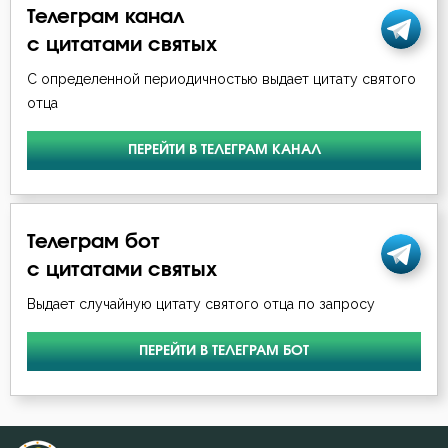
Загробная жизнь
Телеграм канал
с цитатами святых
Закон Божий
С определенной периодичностью выдает цитату святого
Заповеди
отца
Зло
ПЕРЕЙТИ В ТЕЛЕГРАМ КАНАЛ
Искушение
Исповедь
Телеграм бот
с цитатами святых
Исправление
Выдает случайную цитату святого отца по запросу
Истина
ПЕРЕЙТИ В ТЕЛЕГРАМ БОТ
Клятва
Крест