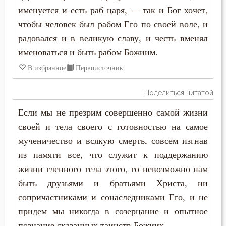
именуется и есть раб царя, — так и Бог хочет,
Вечные муки
чтобы человек был рабом Его по своей воле, и
радовался и в великую славу, и честь вменял
Воздаяние
именоваться и быть рабом Божиим.
Воздержание
В избранное
Первоисточник
Вознесение
Поделиться цитатой
Если мы не презрим совершенно самой жизни
Воля
своей и тела своего с готовностью на самое
Воля Божия
мученичество и всякую смерть, совсем изгнав
из памяти все, что служит к поддержанию
Воплощение
жизни тленного тела этого, то невозможно нам
Воскресение
быть друзьями и братьями Христа, ни
сопричастниками и сонаследниками Его, и не
Воскресение Христово
придем мы никогда в созерцание и опытное
познание сказанных таинств Божиих.
Воспитание