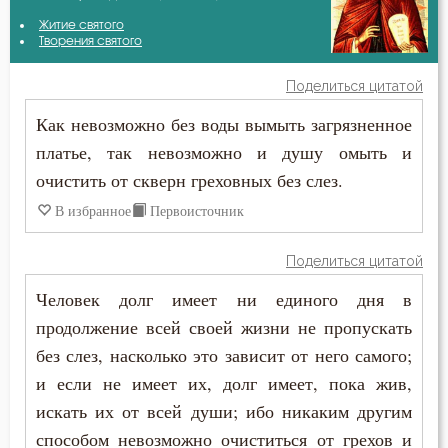
Амвросий Оптинский (Гренков)
Житие святого
Бдение
Творения святого
Антоний Оптинский (Путилов)
Бедность
Поделиться цитатой
Василий Великий
Как невозможно без воды вымыть загрязненное
Бесстрастие
платье, так невозможно и душу омыть и
Григорий Богослов
Бесы
очистить от скверн греховных без слез.
Григорий Нисский
В избранное
Первоисточник
Благодарность
Ефрем Сирин
Благодать
Поделиться цитатой
Игнатий Брянчанинов
Человек долг имеет ни единого дня в
Благочестие
продолжение всей своей жизни не пропускать
Иларион Оптинский (Пономарёв)
Ближний
без слез, насколько это зависит от него самого;
Иоанн Златоуст
и если не имеет их, долг имеет, пока жив,
Блуд
искать их от всей души; ибо никаким другим
Иоанн Лествичник
способом невозможно очиститься от грехов и
Бог