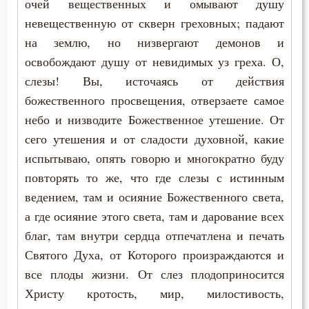
очей вещественных и омывают душу
Феофан Затворник
невещественную от скверн греховных; падают
Вечные муки
на землю, но низвергают демонов и
Воздаяние
освобождают душу от невидимых уз греха. О,
слезы! Вы, источаясь от действия
Воздержание
божественного просвещения, отверзаете самое
небо и низводите Божественное утешение. От
Вознесение
сего утешения и от сладости духовной, какие
Воля
испытываю, опять говорю и многократно буду
повторять то же, что где слезы с истинным
Воля Божия
ведением, там и осияние Божественного света,
Воплощение
а где осияние этого света, там и дарование всех
благ, там внутри сердца отпечатлена и печать
Воскресение
Святого Духа, от Которого произраждаются и
все плоды жизни. От слез плодоприносится
Воскресение Христово
Христу кротость, мир, милостивость,
Воспитание