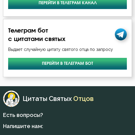
ПЕРЕЙТИ В ТЕЛЕГРАМ КАНАЛ
Духовная жизнь
Душа
Телеграм бот
с цитатами святых
Еда
Выдает случайную цитату святого отца по запросу
Естество
ПЕРЕЙТИ В ТЕЛЕГРАМ БОТ
Животные
Жизнь
Жизнь вечная
Цитаты Святых
Отцов
Забота
Есть вопросы?
Зависть
Напишите нам: