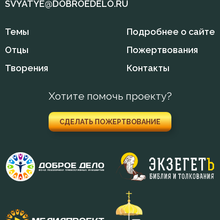
Загробная жизнь
SVYATYE@DOBROEDELO.RU
Закон Божий
Темы
Подробнее о сайте
Заповеди
Отцы
Пожертвования
Зло
Творения
Контакты
Искушение
Хотите помочь проекту?
Исповедь
СДЕЛАТЬ ПОЖЕРТВОВАНИЕ
Исправление
Истина
Клятва
Крест