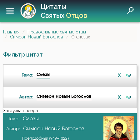
Цитаты
Святых
Отцов
Главная
Православные святые отцы
Симеон Новый Богослов
О слезах
Фильтр цитат
Слезы
X
Тема:
Симеон Новый Богослов
X
Автор:
Ад
Загрузка плеера...
А-я
Слезы
Тема:
Ангел
Симеон Новый Богослов
Автор:
Авва Исайя (Скитский)
Атеизм
Преподобный (949–1022)