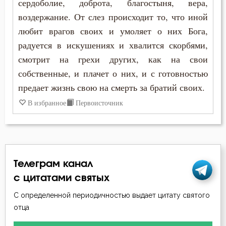
сердоболие, доброта, благостыня, вера,
воздержание. От слез происходит то, что иной
Высокомерие
любит врагов своих и умоляет о них Бога,
радуется в искушениях и хвалится скорбями,
Гнев
смотрит на грехи других, как на свои
Гордость
собственные, и плачет о них, и с готовностью
предает жизнь свою на смерть за братий своих.
Господь
В избранное
Первоисточник
Грех
Деньги
Дети
Телеграм канал
с цитатами святых
Добро
С определенной периодичностью выдает цитату святого
Добродетель
отца
Дух Святой