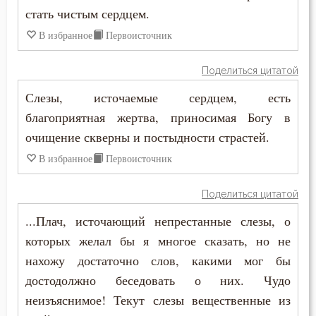
стать чистым сердцем.
Иосиф Оптинский (Литовкин)
Богатство
В избранное
Первоисточник
Исаак Сирин Ниневийский
Богопознание
Поделиться цитатой
Исидор Пелусиот
Богородица
Слезы, источаемые сердцем, есть
Макарий Великий
благоприятная жертва, приносимая Богу в
Богослужение
очищение скверны и постыдности страстей.
Макарий Оптинский (Иванов)
Богоугождение
В избранное
Первоисточник
Никита Стифат
Болезнь
Поделиться цитатой
Нил Синайский
Борьба
...Плач, источающий непрестанные слезы, о
Серафим Саровский
которых желал бы я многое сказать, но не
Будущее
нахожу достаточно слов, какими мог бы
Симеон Новый Богослов
достодолжно беседовать о них. Чудо
Вера
неизъяснимое! Текут слезы вещественные из
Феодор Студит
Ветхий Завет