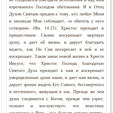
Загробная жизнь
изреченного Господом обетования: Я и Отец
Закон Божий
Духом Святым придем к тому, кто любит Меня
и заповеди Мои соблюдает, «и обитель у него
Заповеди
сотворим» (Ин. 14:23). Христос приходит и
пришествием Своим воскрешает мертвую
Зло
душу, и дает ей жизнь, и дарует благодать
Искушение
видеть, как Он Сам воскресает в ней и ее
воскрешает. Таков закон новой жизни в Христе
Исповедь
Иисусе, что Христос Господь благодатью
Исправление
Святого Духа приходит к нам и воскрешает
умерщвленные души наши, и дает нам жизнь, и
Истина
дарует зрение видеть Его Самого, бессмертного
и нетленного, живущим в нас. Прежде же чем
Клятва
душа соединится с Богом, прежде чем узрит,
Крест
познает и восчувствует, что воистину
соединена с Ним,– она бывает совсем мертва,