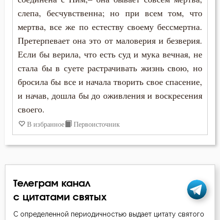
Крестное знамение
слепа, бесчувственна; но при всем том, что
Крещение
мертва, все же по естеству своему бессмертна.
Претерпевает она это от маловерия и безверия.
Кротость
Если бы верила, что есть суд и мука вечная, не
стала бы в суете растрачивать жизнь свою, но
Ложь
бросила бы все и начала творить свое спасение,
Лукавство
и начав, дошла бы до оживления и воскресения
своего.
Любовь
В избранное
Первоисточник
Любовь Божия
Любовь к Богу
Месть
Телеграм канал
с цитатами святых
Милостыня
С определенной периодичностью выдает цитату святого