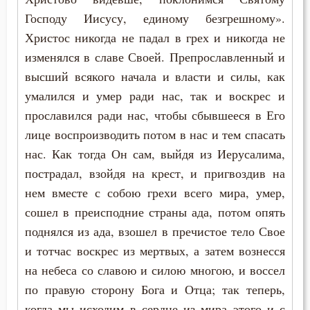
Господу Иисусу, единому безгрешному».
Вечные муки
Христос никогда не падал в грех и никогда не
изменялся в славе Своей. Препрославленный и
Воздаяние
высший всякого начала и власти и силы, как
Воздержание
умалился и умер ради нас, так и воскрес и
прославился ради нас, чтобы сбывшееся в Его
Вознесение
лице воспроизводить потом в нас и тем спасать
нас. Как тогда Он сам, выйдя из Иерусалима,
Воля
пострадал, взойдя на крест, и пригвоздив на
Воля Божия
нем вместе с собою грехи всего мира, умер,
сошел в преисподние страны ада, потом опять
Воплощение
поднялся из ада, взошел в пречистое тело Свое
Воскресение
и тотчас воскрес из мертвых, а затем вознесся
на небеса со славою и силою многою, и воссел
Воскресение Христово
по правую сторону Бога и Отца; так теперь,
когда мы исходим в сердце из мира этого и с
Воспитание