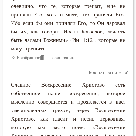
очевидно, что те, которые грешат, еще не
Иустин (Попович)
Богатство
приняли Его, хотя и мнят, что приняли Его.
Николай Сербский
Ибо если бы они приняли Его, то Он даровал
Богопознание
бы им, как говорит Иоанн Богослов, «власть
Симеон Новый Богослов
Богородица
быть чадами Божиими» (Ин. 1:12), которые не
Феодор Студит
могут грешить.
Богослужение
В избранное
Первоисточник
Феофан Затворник
Богоугождение
Поделиться цитатой
Филарет Московский (Дроздов)
Болезнь
Славное Воскресение Христово есть
собственное наше воскресение, которое
Борьба
мысленно совершается и проявляется в нас,
Будущее
умерщвленных грехом, через Воскресение
Христово, как гласит и песнь церковная,
Вера
которую мы часто поем: «Воскресение
Ветхий Завет
Христово видевше, поклонимся Святому