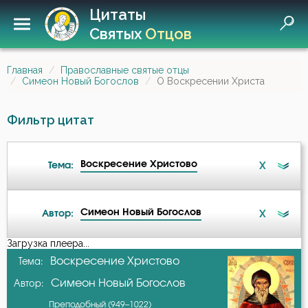
Цитаты
Святых
Отцов
Главная
Православные святые отцы
Симеон Новый Богослов
О Воскресении Христа
Фильтр цитат
Воскресение Христово
X
Тема:
Симеон Новый Богослов
X
Автор:
Ад
Загрузка плеера...
А-я
Воскресение Христово
Тема:
Ангел
Симеон Новый Богослов
Автор:
Авва Исайя (Скитский)
Атеизм
Преподобный (949–1022)