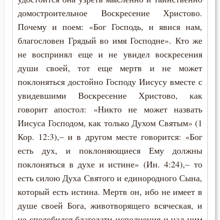
домостроительное Воскресение Христово.
Духовная жизнь
Почему и поем: «Бог Господь, и явися нам,
благословен Грядый во имя Господне». Кто же
Душа
не воспринял еще и не увидел воскресения
Еда
души своей, тот еще мертв и не может
поклоняться достойно Господу Иисусу вместе с
Естество
увидевшими Воскресение Христово, как
говорит апостол: «Никто не может назвать
Животные
Иисуса Господом, как только Духом Святым» (1
Жизнь
Кор. 12:3),– и в другом месте говорится: «Бог
есть дух, и поклоняющиеся Ему должны
Жизнь вечная
поклоняться в духе и истине» (Ин. 4:24),– то
Забота
есть силою Духа Святого и единородного Сына,
который есть истина. Мертв он, ибо не имеет в
Зависть
душе своей Бога, животворящего всяческая, и
не сподобился благодати исполнения и над ним