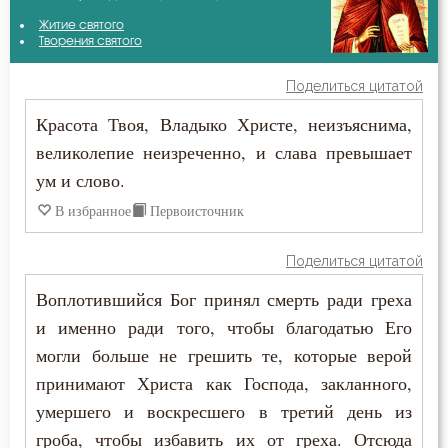
Амвросий Медиоланский
Житие святого
Бдение
Творения святого
Амвросий Оптинский (Гренков)
Бедность
Поделиться цитатой
Афанасий Великий
Красота Твоя, Владыко Христе, неизъяснима,
Бесстрастие
великолепие неизреченно, и слава превышает
Григорий Богослов
Бесы
ум и слово.
Григорий Палама
В избранное
Первоисточник
Благодарность
Ефрем Сирин
Благодать
Поделиться цитатой
Игнатий Антиохийский
Воплотившийся Бог принял смерть ради греха
Благочестие
и именно ради того, чтобы благодатью Его
Игнатий Брянчанинов
Ближний
могли больше не грешить те, которые верой
Иоанн Златоуст
принимают Христа как Господа, закланного,
Блуд
умершего и воскресшего в третий день из
Исидор Пелусиот
гроба, чтобы избавить их от греха. Отсюда
Бог