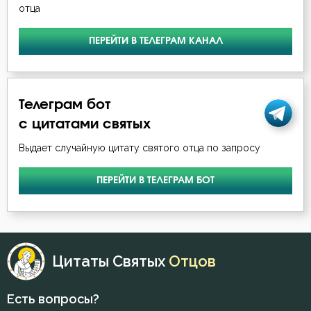
Мир
отца
Молитва
ПЕРЕЙТИ В ТЕЛЕГРАМ КАНАЛ
Молчание
Монастырь
Телеграм бот
с цитатами святых
Монах
Выдает случайную цитату святого отца по запросу
Мощи
ПЕРЕЙТИ В ТЕЛЕГРАМ БОТ
Мученичество
Мысли
Наказание
Цитаты Святых
Отцов
Намерение
Есть вопросы?