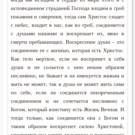
исповеданием страданий Господа входим в гроб
Высокомерие
покаяния и смирения, тогда сам Христос сходит
с небес, входит в нас, как во гроб, соединяется
Гнев
с душами нашими и воскрешает их, явно в
Гордость
смерти пребывающих. Воскресение души – это
соединение ее с жизнью, которая есть Христос.
Господь
Как тело мертвое, если не воспримет в себя
души и не сольется с нею неким образом
Грех
неслиянно, не бывает и не именуется живым и
Деньги
жить не может, так и душа не может жить сама
по себе, если не соединится неизреченным
Дети
соединением и не сочетается неслиянно с
Добро
Богом, который воистину есть Жизнь Вечная. И
тогда только, как соединится она с Богом и
Добродетель
таким образом воскреснет силою Христовой,
удостоится она узреть мысленно и таинственно
Дух Святой