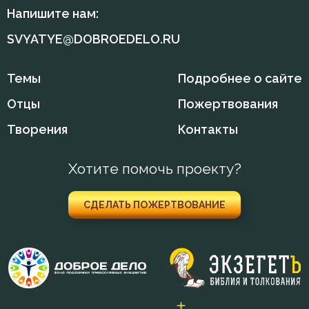
Наслаждение
Напишите нам:
Начальство
SVYATYE@DOBROEDELO.RU
Ненависть
Темы
Подробнее о сайте
Нерадение
Отцы
Пожертвования
Творения
Контакты
Нищета
Обличение
Хотите помочь проекту?
Оправдание себя
СДЕЛАТЬ ПОЖЕРТВОВАНИЕ
Оскорбление
Осуждение
Отчаяние