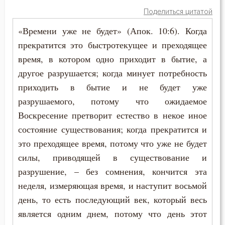
Поделиться цитатой
Забота
«Времени уже не будет» (Апок. 10:6). Когда
прекратится это быстротекущее и преходящее
Зависть
время, в котором одно приходит в бытие, а
Загробная жизнь
другое разрушается; когда минует потребность
приходить в бытие и не будет уже
Закон Божий
разрушаемого, потому что ожидаемое
Заповеди
Воскресение претворит естество в некое иное
состояние существования; когда прекратится и
Зло
это преходящее время, потому что уже не будет
силы, приводящей в существование и
Знание
разрушение, – без сомнения, кончится эта
Искушение
неделя, измеряющая время, и наступит восьмой
день, то есть последующий век, который весь
Исповедник
является одним днем, потому что день этот