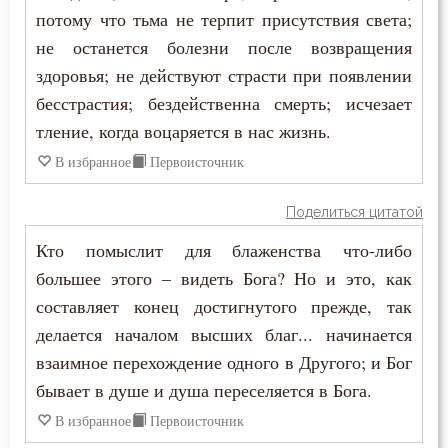
потому что тьма не терпит присутствия света;
Добро
не останется болезни после возвращения
здоровья; не действуют страсти при появлении
Добродетель
бесстрастия; бездейственна смерть; исчезает
тление, когда воцаряется в нас жизнь.
Дух Святой
В избранное
Первоисточник
Духовная жизнь
Поделиться цитатой
Душа
Кто помыслит для блаженства что-либо
Еда
большее этого – видеть Бога? Но и это, как
составляет конец достигнутого прежде, так
Ересь
делается началом высших благ... начинается
Естество
взаимное перехождение одного в Другого; и Бог
бывает в душе и душа переселяется в Бога.
Жизнь
В избранное
Первоисточник
Жизнь вечная