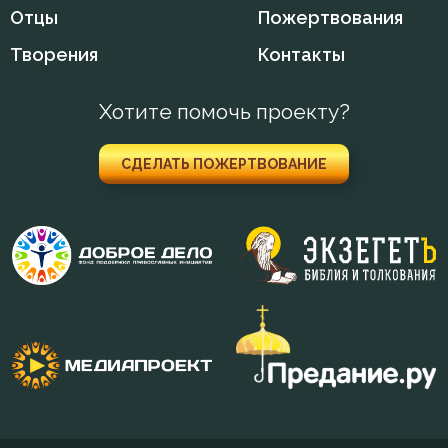
Мученичество
Отцы
Пожертвования
Мысли
Творения
Контакты
Надежда
Хотите помочь проекту?
Наказание
СДЕЛАТЬ ПОЖЕРТВОВАНИЕ
Наслаждение
Наставление
Ненависть
Нищета
Оскорбление
Печаль