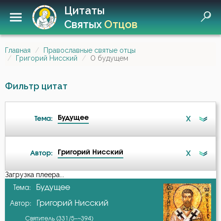
Цитаты
Святых
Отцов
Главная
Православные святые отцы
Григорий Нисский
О будущем
Фильтр цитат
Будущее
X
Тема:
Григорий Нисский
X
Автор:
Ангел
Загрузка плеера...
А-я
Будущее
Тема:
Атеизм
Григорий Нисский
Автор:
Авва Исайя (Скитский)
Бедность
Святитель (331/5–~394)