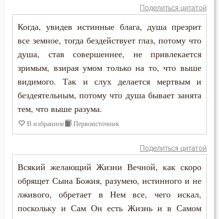
Поделиться цитатой
Иосиф Оптинский (Литовкин)
Богоугождение
Когда, увидев истинные блага, душа презрит
Исаак Сирин Ниневийский
все земное, тогда бездействует глаз, потому что
Борьба
душа, став совершеннее, не привлекается
Исидор Пелусиот
Будущее
зримым, взирая умом только на то, что выше
Киприан Карфагенский
видимого. Так и слух делается мертвым и
Вечные муки
бездеятельным, потому что душа бывает занята
Кирилл Александрийский
Воздержание
тем, что выше разума.
Климент Римский
В избранное
Первоисточник
Вознесение
Макарий Великий
Поделиться цитатой
Воля Божия
Макарий Оптинский (Иванов)
Всякий желающий Жизни Вечной, как скоро
Воплощение
обрящет Сына Божия, разумею, истинного и не
Николай Сербский
лживого, обретает в Нем все, чего искал,
Воскресение
поскольку и Сам Он есть Жизнь и в Самом
Симеон Новый Богослов
Воспитание