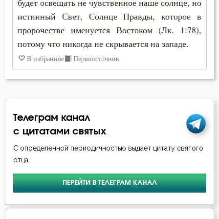
Исповедь
будет освещать не чувственное наше солнце, но
истинный Свет, Солнце Правды, которое в
Истина
пророчестве именуется Востоком (Лк. 1:78),
потому что никогда не скрывается на западе.
Колдовство
В избранное
Первоисточник
Кощунство
Красота
Крещение
Телеграм канал
с цитатами святых
Кротость
С определенной периодичностью выдает цитату святого
Ложь
отца
Лукавство
ПЕРЕЙТИ В ТЕЛЕГРАМ КАНАЛ
Любовь