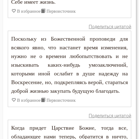
Себе имеет жизнь.
Тихон Задонский
В избранное
Первоисточник
Гадание
Феофан Затворник
Глаза
Поделиться цитатой
Филарет Московский (Дроздов)
Поскольку из Божественной проповеди для
Гнев
всякого явно, что настанет время изменения,
Гнев Божий
нужно не о времени любопытствовать и не
изыскивать каких-нибудь умозаключений,
Гордость
которыми иной ослабит в душе надежду на
Воскресение, но, подкрепляясь верой, стараться
Господь
доброй жизнью закупать будущую благодать.
Грех
В избранное
Первоисточник
Девство
Поделиться цитатой
Дело
Когда придет Царствие Божие, тогда все,
обладающее нами теперь, обратится в ничто,
Деньги