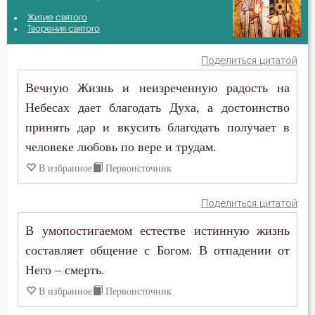
Василий Великий
Житие святого
Бесы
Творения святого
Григорий Богослов
Благодарность
Поделиться цитатой
Григорий Нисский
Вечную Жизнь и неизреченную радость на
Благодать
Небесах дает благодать Духа, а достоинство
Григорий Синаит
Ближний
принять дар и вкусить благодать получает в
Димитрий Ростовский
человеке любовь по вере и трудам.
Блуд
В избранное
Первоисточник
Ефрем Сирин
Бог
Игнатий Брянчанинов
Поделиться цитатой
Богатство
В умопостигаемом естестве истинную жизнь
Иоанн Златоуст
Богопознание
составляет общение с Богом. В отпадении от
Иоанн Кронштадтский
Него – смерть.
Богородица
В избранное
Первоисточник
Иоанн Лествичник
Богослужение