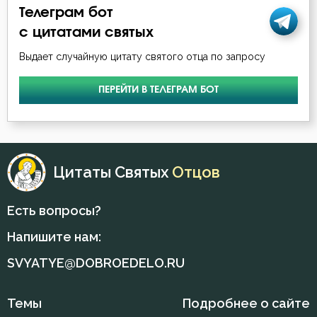
Любовь Божия
Телеграм бот
с цитатами святых
Любовь к Богу
Выдает случайную цитату святого отца по запросу
Любомудрие
ПЕРЕЙТИ В ТЕЛЕГРАМ БОТ
Милостыня
Мир
Молитва
Цитаты Святых
Отцов
Молчание
Есть вопросы?
Монах
Напишите нам:
Мощи
SVYATYE@DOBROEDELO.RU
Мудрость
Темы
Подробнее о сайте