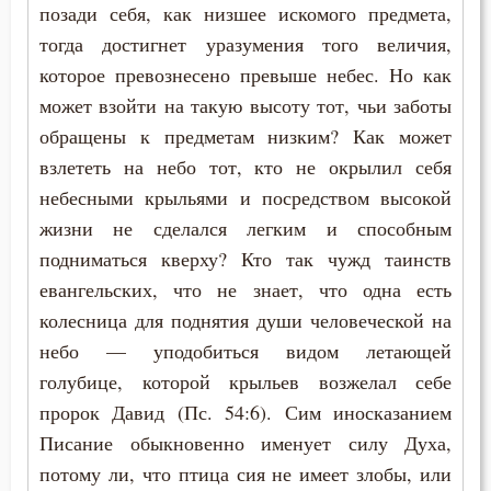
Исповедь
позади себя, как низшее искомого предмета,
тогда достигнет уразумения того величия,
Истина
которое превознесено превыше небес. Но как
Колдовство
может взойти на такую высоту тот, чьи заботы
обращены к предметам низким? Как может
Кощунство
взлететь на небо тот, кто не окрылил себя
небесными крыльями и посредством высокой
Красота
жизни не сделался легким и способным
Крещение
подниматься кверху? Кто так чужд таинств
евангельских, что не знает, что одна есть
Кротость
колесница для поднятия души человеческой на
Ложь
небо — уподобиться видом летающей
голубице, которой крыльев возжелал себе
Лукавство
пророк Давид (Пс. 54:6). Сим иносказанием
Писание обыкновенно именует силу Духа,
Любовь
потому ли, что птица сия не имеет злобы, или