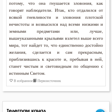
Любовь Божия
потому, что она гнушается зловония, как
говорят наблюдатели. Итак, кто отдалился от
Любовь к Богу
всякой гневливости и зловония плотской
Любомудрие
нечистоты и возвысился над всеми низкими и
земными предметами или, лучше,
Милостыня
вышеуказанными крыльями взлетел выше всего
мира, тот найдет то, что единственно достойно
Мир
желания, сделается и сам прекрасным,
Молитва
приблизившись к красоте и, пребывая в ней,
станет чистым и световидным по общению с
Молчание
истинным Светом.
Монах
В избранное
Первоисточник
Мощи
Мудрость
Телеграм канал