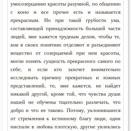
умосозерцанию красоты разумной, по общению
с коею и все прочее есть и называется
Гадание
прекрасным. Но при такой грубости ума,
Глаза
составляющей принадлежность большей части
людей, мне кажется трудным делом, чтобы те,
Гнев
кои в своих понятиях отделяют и разъединяют
Гнев Божий
вещество от созерцаемой при нем красоты,
могли понять сущность прекрасного самого по
Гордость
себе; и если кто захочет внимательно
исследовать причину превратных и ложных
Господь
представлений, то, мне кажется, не найдет
Грех
никакой другой, кроме той, что чувства души
нашей не обучены тщательно различать, что
Девство
добро и что не таково. Потому, уклонившиеся
Дело
от стремления к истинному благу люди, одни
ниспали в любовь плотскую, другие увлеклись
Деньги