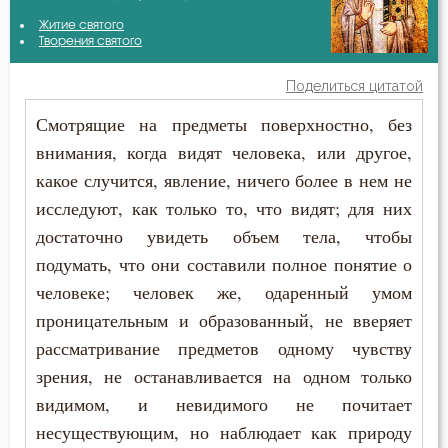
Варсонофий Оптинский (Плиханков)
Житие святого
Бесы
Творения святого
Василий Великий
Благодарность
Поделиться цитатой
Григорий Богослов
Смотрящие на предметы поверхностно, без
Благодать
внимания, когда видят человека, или другое,
Григорий Нисский
Ближний
какое случится, явление, ничего более в нем не
Ефрем Сирин
исследуют, как только то, что видят; для них
Блуд
достаточно увидеть объем тела, чтобы
Иоанн Златоуст
Бог
подумать, что они составили полное понятие о
Исидор Пелусиот
человеке; человек же, одаренный умом
Богатство
проницательным и образованный, не вверяет
рассматривание предметов одному чувству
Богопознание
зрения, не останавливается на одном только
Богородица
видимом, и невидимого не почитает
несуществующим, но наблюдает как природу
Богослужение