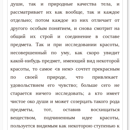
души, так и природные качества тела, и
рассматривает их как вообще, так и каждое
Богоугождение
отдельно; потом каждое из них отличает от
Борьба
другого особым понятием, и снова смотрит на
общий их строй и соединение в составе
Будущее
предмета. Так и при исследовании красоты,
Вечные муки
несовершенный по уму, как скоро увидит
какой-нибудь предмет, имеющий вид некоторой
Воздержание
красоты, то самое <в нем> сочтет прекрасным
по своей природе, что привлекает
Вознесение
удовольствием его чувство; больше сего не
Воля Божия
старается ничего исследовать; а кто имеет
чистое око души и может созерцать такого рода
Воплощение
предметы, тот, оставив восхищаться
Воскресение
веществом, подчиненным идее красоты,
пользуется видимым как некоторою ступенью к
Воспитание