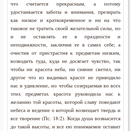
что считается прекрасным, а потому
удостаивается заботы и внимания, презирать
Забота
как низкое и кратковременное и ни на что
Зависть
таковое не тратить своей желательной силы, но
и не оставлять ее в праздности и
Загробная жизнь
неподвижности, заключив ее в самих себе; а
очистив от пристрастия к предметам низким,
Закон Божий
возводить туда, куда не досягает чувство, так
Заповеди
чтобы ни красота неба, ни сияние светил, ни
другое что из видимых красот не приводило
Зло
нас в удивление, но чтобы созерцаемая во всех
Знание
этих предметах красота руководила нас к
желанию той красоты, которой славу поведают
Искушение
небеса и ведение о которой возвещает твердь и
все творение (Пс. 18:2). Когда душа возвысится
Исповедник
до такой высоты, и все ею понимаемое оставит