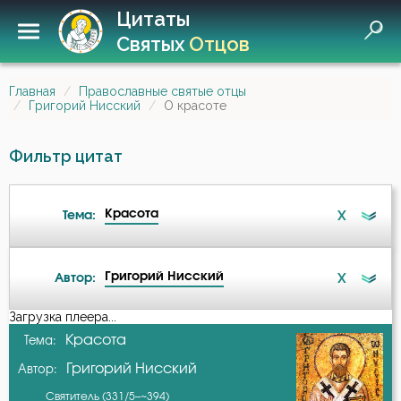
Цитаты
Святых
Отцов
Главная
Православные святые отцы
Григорий Нисский
О красоте
Фильтр цитат
Красота
X
Тема:
Григорий Нисский
X
Автор:
Ангел
Загрузка плеера...
А-я
Красота
Тема:
Атеизм
Григорий Нисский
Автор:
Авва Исайя (Скитский)
Бедность
Святитель (331/5–~394)