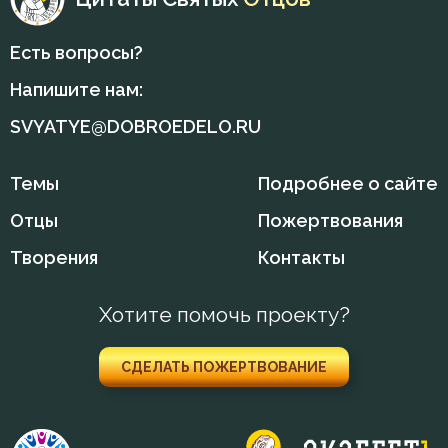
Печаль по Богу
Есть вопросы?
Плач
Напишите нам:
Плоть
SVYATYE@DOBROEDELO.RU
Подвиг
Темы
Подробнее о сайте
Подготовка к смерти
Отцы
Пожертвования
Познание себя
Творения
Контакты
Покаяние
Хотите помочь проекту?
Помощь Божия
Порок
СДЕЛАТЬ ПОЖЕРТВОВАНИЕ
Последние времена