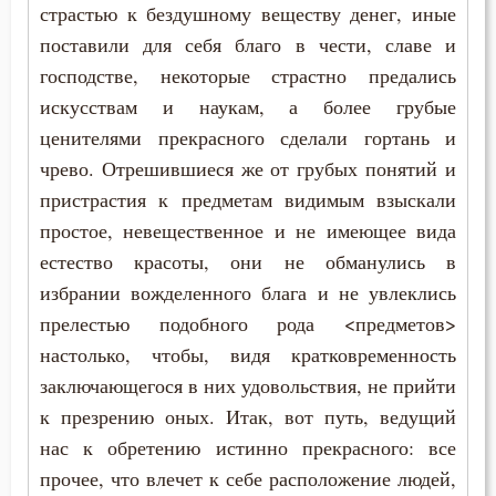
страстью к бездушному веществу денег, иные
поставили для себя благо в чести, славе и
Добро
господстве, некоторые страстно предались
Добродетель
искусствам и наукам, а более грубые
ценителями прекрасного сделали гортань и
Дух Святой
чрево. Отрешившиеся же от грубых понятий и
Духовная жизнь
пристрастия к предметам видимым взыскали
простое, невещественное и не имеющее вида
Душа
естество красоты, они не обманулись в
избрании вожделенного блага и не увлеклись
Еда
прелестью подобного рода <предметов>
Ересь
настолько, чтобы, видя кратковременность
заключающегося в них удовольствия, не прийти
Естество
к презрению оных. Итак, вот путь, ведущий
нас к обретению истинно прекрасного: все
Жизнь
прочее, что влечет к себе расположение людей,
Жизнь вечная