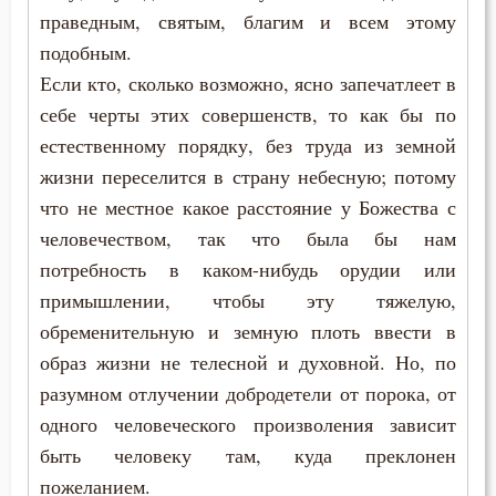
праведным, святым, благим и всем этому
Ефрем Сирин
Богоугождение
подобным.
Игнатий Брянчанинов
Если кто, сколько возможно, ясно запечатлеет в
Борьба
себе черты этих совершенств, то как бы по
Илия Екдик
Будущее
естественному порядку, без труда из земной
Иоанн Златоуст
жизни переселится в страну небесную; потому
Вечные муки
что не местное какое расстояние у Божества с
Иосиф Оптинский (Литовкин)
человечеством, так что была бы нам
Воздержание
потребность в каком-нибудь орудии или
Исидор Пелусиот
Вознесение
примышлении, чтобы эту тяжелую,
Исихий Иерусалимский
обременительную и земную плоть ввести в
Воля Божия
образ жизни не телесной и духовной. Но, по
Макарий Великий
разумном отлучении добродетели от порока, от
Воплощение
Макарий Оптинский (Иванов)
одного человеческого произволения зависит
Воскресение
быть человеку там, куда преклонен
Максим Грек
пожеланием.
Воспитание