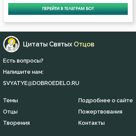
ПЕРЕЙТИ В ТЕЛЕГРАМ БОТ
Добро
Добродетель
Дух Святой
Цитаты Святых
Отцов
Духовная жизнь
Есть вопросы?
Душа
Напишите нам:
Еда
SVYATYE@DOBROEDELO.RU
Ересь
Темы
Подробнее о сайте
Естество
Отцы
Пожертвования
Жизнь
Творения
Контакты
Жизнь вечная