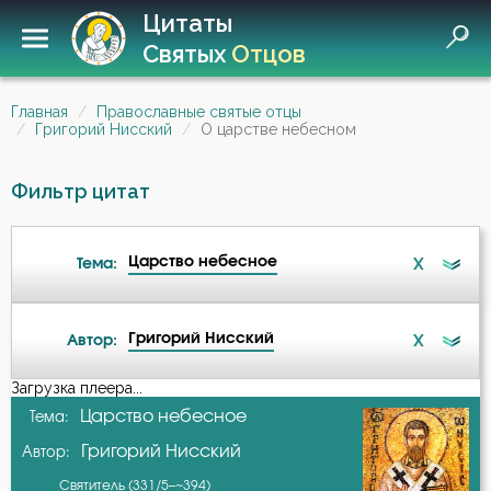
Цитаты
Святых
Отцов
Главная
Православные святые отцы
Григорий Нисский
О царстве небесном
Фильтр цитат
Царство небесное
X
Тема:
Григорий Нисский
X
Автор:
Ангел
Загрузка плеера...
А-я
Царство небесное
Тема:
Атеизм
Григорий Нисский
Автор:
Авва Исайя (Скитский)
Бедность
Святитель (331/5–~394)