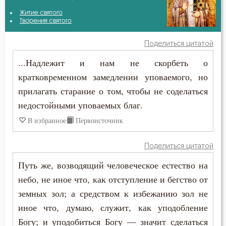
Авва Филимон
Житие святого
Бесы
Творения святого
Амвросий Оптинский (Гренков)
Благодарность
Поделиться цитатой
Антоний Великий
...Надлежит и нам не скорбеть о
Благодать
кратковременном замедлении уповаемого, но
Антоний Оптинский (Путилов)
Ближний
прилагать старание о том, чтобы не соделаться
Варсонофий Оптинский (Плиханков)
недостойными уповаемых благ.
Блуд
В избранное
Первоисточник
Василий Великий
Бог
Григорий Богослов
Поделиться цитатой
Богатство
Путь же, возводящий человеческое естество на
Григорий Нисский
Богопознание
небо, не иное что, как отступление и бегство от
Григорий Палама
земных зол; а средством к избежанию зол не
Богородица
иное что, думаю, служит, как уподобление
Григорий Синаит
Богу; и уподобиться Богу — значит сделаться
Богослужение