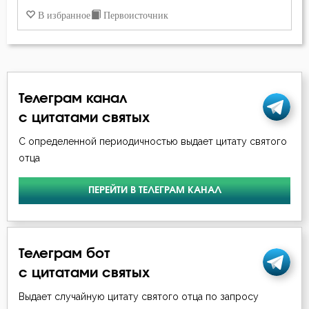
Петр Дамаскин
В избранное
Первоисточник
Гадание
Симеон Новый Богослов
Глаза
Феодор Студит
Гнев
Телеграм канал
Феофан Затворник
с цитатами святых
Гнев Божий
С определенной периодичностью выдает цитату святого
Гордость
отца
Господь
ПЕРЕЙТИ В ТЕЛЕГРАМ КАНАЛ
Грех
Девство
Телеграм бот
с цитатами святых
Дело
Выдает случайную цитату святого отца по запросу
Деньги