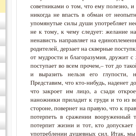
советниками о том, что ему полезно, и
никогда не впасть в обман от неопыт
упомянутые силы души употребляет нес
не к тому, к чему следует: желание н
ненависть направляет на единоплеменн
родителей, дерзает на скверные поступк
от мудрости и благоразумия, дружит с
поступает во всем прочем,– тот до так
и выразить нельзя его глупости, н
Представим, что кто-нибудь, наденет д
что закроет им лицо, а сзади откро
наножники приладит к груди и то из в
стороне, повернет на правую, что к пра
потерпеть в сражении вооруженный т
потерпит жизни и тот, кто допускает
употреблении душевных сил. Итак, мы