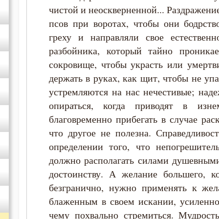
чистой и неоскверненной... Раздражение
Симеон Новый Богослов
псов при воротах, чтобы они бодрств
греху и направляли свое естественн
Тихон Задонский
разбойника, который тайно проникае
сокровище, чтобы украсть или умертв
Феодор Студит
держать в руках, как щит, чтобы не уп
устремляются на нас нечестивые; наде
Феофан Затворник
опираться, когда приводят в изн
благовременно прибегать в случае раск
что другое не полезна. Справедливос
определении того, что непогрешител
должно располагать силами душевными
достоинству. А желание большего, к
безгранично, нужно применять к жел
блаженным в своем искании, усиленно
чему похвально стремиться. Мудрост