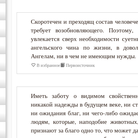
Исаак Сирин Ниневийский
Скоротечен и преходящ состав человеч
требует возобновляющего. Поэтому,
Исидор Пелусиот
увлекается сверх необходимости сует
ангельского чина по жизни, в дово
Киприан Карфагенский
Ангелам, ни в чем не имеющим нужды.
Макарий Великий
В избранное
Первоисточник
Максим Грек
Иметь заботу о видимом свойствен
Марк Подвижник
никакой надежды в будущем веке, ни ст
ни ожидания благ, ни чего-либо ожида
Моисей Оптинский (Путилов)
людям, которые, наподобие животных
признают за благо одно то, что может д
Нектарий Оптинский (Тихонов)