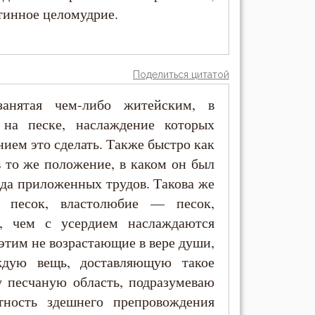
тинное целомудрие.
Поделиться цитатой
 занятая чем-либо житейским, в
на песке, наслаждение которых
ием это сделать. Также быстро как
в то же положение, в каком он был
леда приложенных трудов. Такова же
— песок, властолюбие — песок,
, чем с усердием наслаждаются
этим не возрастающие в вере души,
ждую вещь, доставляющую такое
ту песчаную область, подразумеваю
тность здешнего препровождения