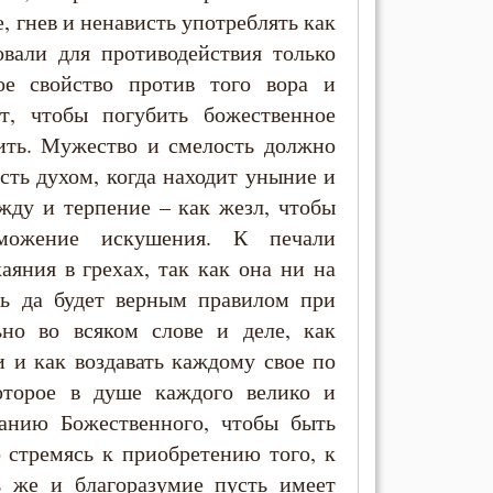
, гнев и ненависть употреблять как
овали для противодействия только
ое свойство против того вора и
т, чтобы погубить божественное
ить. Мужество и смелость должно
асть духом, когда находит уныние и
жду и терпение – как жезл, чтобы
еможение искушения. К печали
аяния в грехах, так как она ни на
ть да будет верным правилом при
ьно во всяком слове и деле, как
 и как воздавать каждому свое по
оторое в душе каждого велико и
анию Божественного, чтобы быть
 стремясь к приобретению того, к
ь же и благоразумие пусть имеет