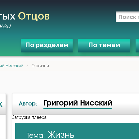
тых
Отцов
кви
По разделам
По темам
ий Нисский
О жизни
Григорий Нисский
X
Автор:
Загрузка плеера...
А-я
Жизнь
Тема:
Авва Дорофей