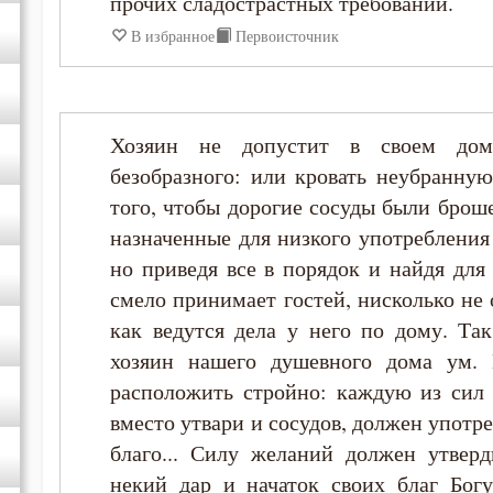
прочих сладострастных требований.
Никита Стифат
В избранное
Первоисточник
Никифор Уединенник
Хозяин не допустит в своем дом
Никодим Святогорец
безобразного: или кровать неубранную
того, чтобы дорогие сосуды были броше
Николай Сербский
назначенные для низкого употребления
но приведя все в порядок и найдя для
Никон Оптинский (Беляев)
смело принимает гостей, нисколько не 
как ведутся дела у него по дому. Та
Нил Синайский
хозяин нашего душевного дома ум. 
расположить стройно: каждую из сил 
Пимен Великий
вместо утвари и сосудов, должен употре
благо... Силу желаний должен утверд
Серафим Саровский
некий дар и начаток своих благ Богу