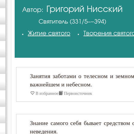
Григорий Нисский
Автор:
Авва Исайя (Скитский)
Святитель (331/5–~394)
Амвросий Оптинский (Гренков)
Житие святого
Творения святог
Антоний Великий
Арсений Великий
Занятия заботами о телесном и земном
Варсонофий Оптинский (Плиханков)
важнейшем и небесном.
В избранное
Первоисточник
Василий Великий
Григорий Богослов
Знание самого себя бывает средством 
неведения.
Григорий Нисский