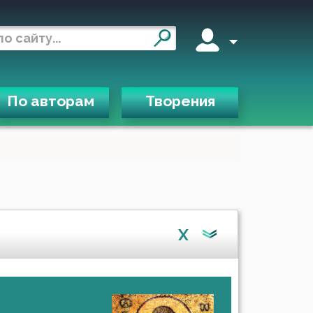
По авторам
Творения
X