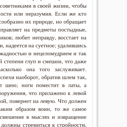
 советниками в своей жизни, чтобы
ности или неразумия. Если же кто
ообразно их природе, но обращает
аправляет на предметы постыдные,
иков; любит неправду, восстает на
и, надеется на суетное; удалившись
 жадностью и нецеломудрием и так
ой степени глуп и смешон, что даже
асколько она того заслуживает.
оспехи наоборот, обратив шлем так,
ет шею; ноги поместит в латы, а
ооружения, что прилажено к левой
вой, повернет на левую. Что должен
аким образом воин, то же самое
 смешение в мыслях и извращение
 должны стремиться к стройности,