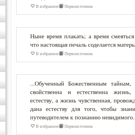
В избранное
Первоисточник
Григорий Палама
Димитрий Ростовский
Ныне время плакать; а время смеяться
что настоящая печаль соделается матер
Ефрем Сирин
В избранное
Первоисточник
Игнатий Брянчанинов
Иоанн Златоуст
...Обученный Божественным тайнам, 
свойственна и естественна жизнь,
Иоанн Карпафский
естеству, а жизнь чувственная, провож
дана естеству для того, чтобы знан
Иоанн Лествичник
путеводителем к познанию невидимого..
В избранное
Первоисточник
Иосиф Оптинский (Литовкин)