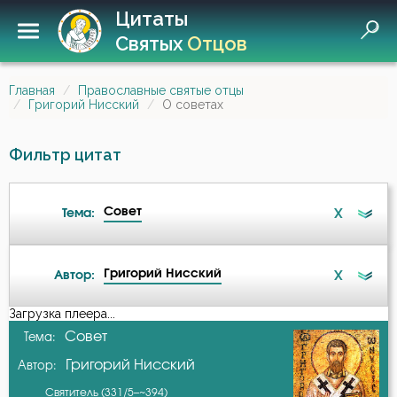
Цитаты
Святых
Отцов
Главная
Православные святые отцы
Григорий Нисский
О советах
Фильтр цитат
Совет
X
Тема:
Григорий Нисский
X
Автор:
Ангел
Загрузка плеера...
А-я
Совет
Тема:
Атеизм
Григорий Нисский
Автор:
Авва Исайя (Скитский)
Бедность
Святитель (331/5–~394)