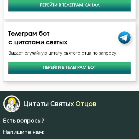
Исаак Сирин Ниневийский
ПЕРЕЙТИ В ТЕЛЕГРАМ КАНАЛ
Богоугождение
Исидор Пелусиот
Борьба
Лев Оптинский (Наголкин)
Телеграм бот
Будущее
с цитатами святых
Макарий Оптинский (Иванов)
Выдает случайную цитату святого отца по запросу
Вечные муки
Марк Подвижник
Воздержание
ПЕРЕЙТИ В ТЕЛЕГРАМ БОТ
Моисей Оптинский (Путилов)
Вознесение
Нил Синайский
Воля Божия
Цитаты Святых
Отцов
Феофан Затворник
Воплощение
Есть вопросы?
Воскресение
Напишите нам:
Воспитание