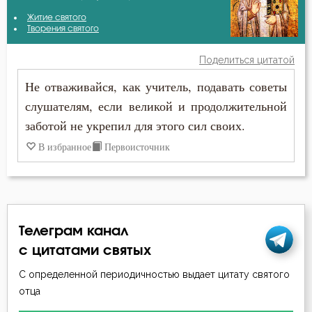
Амвросий Оптинский (Гренков)
Житие святого
Бесы
Творения святого
Антоний Великий
Благодарность
Поделиться цитатой
Варсонофий Оптинский (Плиханков)
Не отваживайся, как учитель, подавать советы
Благодать
слушателям, если великой и продолжительной
Василий Великий
Ближний
заботой не укрепил для этого сил своих.
Григорий Богослов
В избранное
Первоисточник
Блуд
Григорий Нисский
Бог
Ефрем Сирин
Богатство
Игнатий Брянчанинов
Телеграм канал
Богопознание
с цитатами святых
Иларион Оптинский (Пономарёв)
С определенной периодичностью выдает цитату святого
Богородица
отца
Иосиф Оптинский (Литовкин)
Богослужение