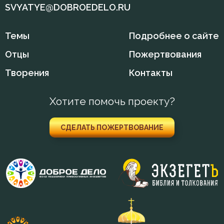
SVYATYE@DOBROEDELO.RU
Гадание
Темы
Подробнее о сайте
Глаза
Отцы
Пожертвования
Гнев
Творения
Контакты
Гнев Божий
Хотите помочь проекту?
Гордость
СДЕЛАТЬ ПОЖЕРТВОВАНИЕ
Господь
Грех
Девство
Дело
Деньги