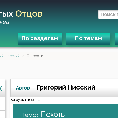
тых
Отцов
кви
По разделам
По темам
ий Нисский
О похоти
Григорий Нисский
X
Автор:
Загрузка плеера...
А-я
Похоть
Тема:
Авва Дорофей