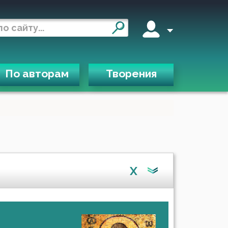
По авторам
Творения
X