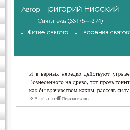
Григорий Нисский
Автор:
Авва Исайя (Скитский)
Святитель (331/5–~394)
Авва Феона
Житие святого
Творения святог
Амвросий Оптинский (Гренков)
Антоний Великий
И в верных нередко действуют угрызе
Василий Великий
Вознесенного на древо, тот прочь гонит
как бы врачевством каким, рассеяв силу 
Григорий Нисский
В избранное
Первоисточник
Григорий Синаит
Диадох