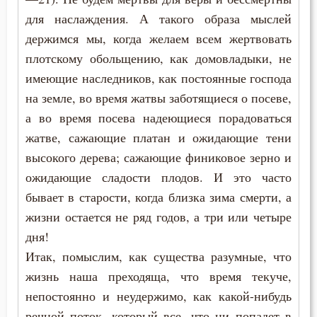
Любовь Божия
для наслаждения. А такого образа мыслей
Любовь к Богу
держимся мы, когда желаем всем жертвовать
плотскому обольщению, как домовладыки, не
Любомудрие
имеющие наследников, как постоянные господа
на земле, во время жатвы заботящиеся о посеве,
Милостыня
а во время посева надеющиеся порадоваться
Мир
жатве, сажающие платан и ожидающие тени
высокого дерева; сажающие финиковое зерно и
Молитва
ожидающие сладости плодов. И это часто
Молчание
бывает в старости, когда близка зима смерти, а
жизни остается не ряд годов, а три или четыре
Монах
дня!
Итак, помыслим, как существа разумные, что
Мощи
жизнь наша преходяща, что время текуче,
Мудрость
непостоянно и неудержимо, как какой-нибудь
речной поток, который все, что ни попадет в