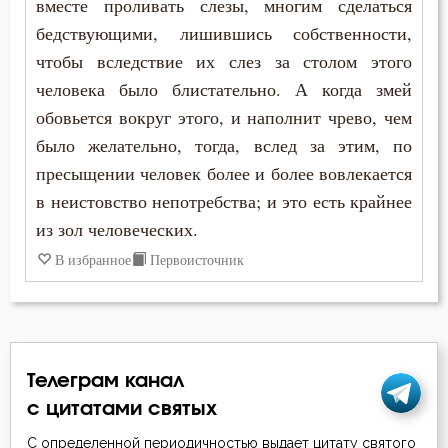
вместе проливать слезы, многим сделаться
Пост
бедствующими, лишившись собственности,
Похвала
чтобы вследствие их слез за столом этого
человека было блистательно. А когда змей
Похоть
обовьется вокруг этого, и наполнит чрево, чем
было желательно, тогда, вслед за этим, по
Праведность
пресыщении человек более и более вовлекается
Привычки
в неистовство непотребства; и это есть крайнее
из зол человеческих.
Пример
В избранное
Первоисточник
Промысел Божий
Проповеди
Прошение
Телеграм канал
с цитатами святых
Псалтирь
С определенной периодичностью выдает цитату святого