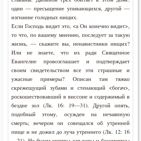
Исповедь
один — пресыщение упивающихся, другой —
Истина
изгнание голодных нищих.
Если Господь видит это, <а Он конечно видит>,
Колдовство
то что, по вашему мнению, последует за такую
жизнь, — скажите вы, ненавистники нищих?
Кощунство
Или не знаете, что их ради Священное
Красота
Евангелие провозглашает и подтверждает
своим свидетельством все эти страшные и
Крещение
ужасные примеры? Описан там тяжко
Кротость
скрежещущий зубами и стенающий <богач>,
роскошествовавший в виссоне и содержимый в
Ложь
бездне зол (Лк. 16: 19—31). Другой опять,
подобный этому, осужден на нечаянную
Лукавство
смерть; вечером он совещался об утренней
Любовь
пище и не дожил до луча утреннего (Лк. 12: 16
—21). Не будем мертвы для веры и бессмертны