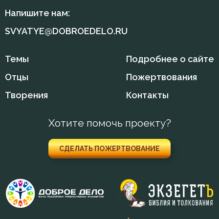
Скорбь
Напишите нам:
Славолюбие
SVYATYE@DOBROEDELO.RU
Сластолюбие
Темы
Подробнее о сайте
Слезы
Отцы
Пожертвования
Служение Богу
Творения
Контакты
Слух
Хотите помочь проекту?
Смерть
СДЕЛАТЬ ПОЖЕРТВОВАНИЕ
Смерть детей
Смерть душевная
Смирение