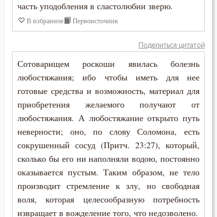
часть уподобления в сластолюбии зверю.
Богоугождение
В избранное
Первоисточник
Борьба
Поделиться цитатой
Будущее
Сотоварищем роскоши явилась болезнь
любостяжания; ибо чтобы иметь для нее
Вечные муки
готовые средства и возможность, материал для
приобретения желаемого получают от
Воздержание
любостяжания. А любостяжание открыто путь
Вознесение
неверности; оно, по слову Соломона, есть
сокрушенный сосуд (Притч. 23:27), который,
Воля Божия
сколько бы его ни наполняли водою, постоянно
оказывается пустым. Таким образом, не тело
Воплощение
производит стремление к злу, но свободная
Воскресение
воля, которая целесообразную потребность
извращает в вожделение того, что недозволено.
Воспитание