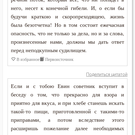
Мученичество
него, несет к конечной гибели. И, о если бы
Мысли
будучи краткою и скоропреходящею, жизнь
была безотчетна! Но в том состоит ежечасная
Надежда
опасность, что не только за дела, но и за слова,
произнесенные нами, должны мы дать ответ
Наказание
перед неподкупным судилищем.
Наслаждение
В избранное
Первоисточник
Наставление
Поделиться цитатой
Ненависть
Если и с тобою Евин советник вступит в
беседу о том, что прекрасно для взора и
Нищета
приятно для вкуса, и при хлебе станешь искать
Оскорбление
такой-то пищи, приготовленной с такими-то
приправами, а потом вследствие этого
Печаль
расширишь пожелание далее необходимых