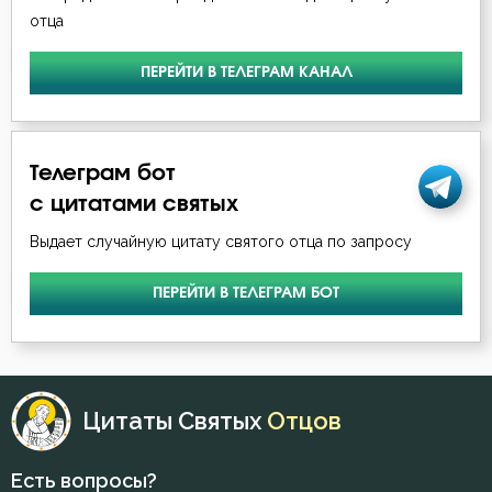
Пьянство
отца
Рабство телесное
ПЕРЕЙТИ В ТЕЛЕГРАМ КАНАЛ
Раздражительность
Рай
Телеграм бот
с цитатами святых
Роскошь
Выдает случайную цитату святого отца по запросу
Свобода
ПЕРЕЙТИ В ТЕЛЕГРАМ БОТ
Святость
Священники
Священное Писание
Цитаты Святых
Отцов
Семья
Есть вопросы?