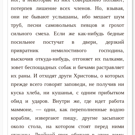
потерпев лишение всех членов. Но, взывая,
Забота
они не бывают услышаны, ибо мешает шум
труб, песни самовольных певцов и грохот
Зависть
сильного смеха. Если же как-нибудь бедные
Загробная жизнь
посильнее постучат в двери, дерзкий
привратник немилостивого господина,
Закон Божий
выскочив откуда-нибудь, отгоняет их палками,
зовет беспощадных собак и бичами растравляет
Заповеди
их раны. И отходят други Христовы, о которых
Зло
прежде всего говорят заповеди, не получив ни
куска хлеба, ни кушанья, с одним прибытком
Знание
обид и ударов. Внутри же, где идет работа
Искушение
маммоне, — одни, как переполненные водою
корабли, извергают пищу, другие засыпают
Исповедник
около стола, на котором стоят перед ними
стаканы. Двойной грех обитает в этом доме: