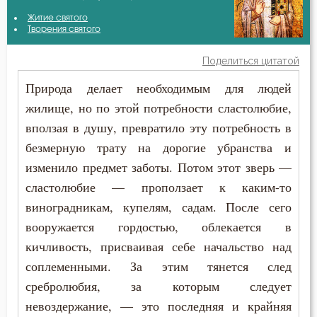
Василий Великий
Житие святого
Бесы
Творения святого
Григорий Нисский
Благодарность
Поделиться цитатой
Ефрем Сирин
Природа делает необходимым для людей
Благодать
жилище, но по этой потребности сластолюбие,
Игнатий Брянчанинов
Ближний
вползая в душу, превратило эту потребность в
Иоанн Златоуст
безмерную трату на дорогие убранства и
Блуд
изменило предмет заботы. Потом этот зверь —
Исидор Пелусиот
Бог
сластолюбие — проползает к каким-то
Лев Оптинский (Наголкин)
виноградникам, купелям, садам. После сего
Богатство
вооружается гордостью, облекается в
Никита Стифат
кичливость, присваивая себе начальство над
Богопознание
соплеменными. За этим тянется след
Нил Синайский
Богородица
сребролюбия, за которым следует
невоздержание, — это последняя и крайняя
Богослужение