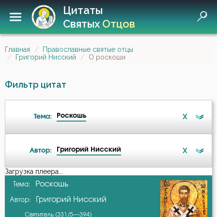
Цитаты
Святых
Отцов
Главная
Православные святые отцы
Григорий Нисский
О роскоши
Фильтр цитат
Роскошь
X
Тема:
Григорий Нисский
X
Автор:
Ангел
Загрузка плеера...
А-я
Роскошь
Тема:
Атеизм
Григорий Нисский
Автор:
Амвросий Оптинский (Гренков)
Бедность
Святитель (331/5–~394)