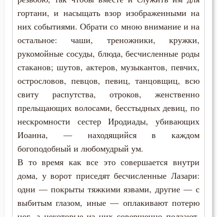
гортани, и насыщать взор изображенными на
Добро
них событиями. Обрати со мною внимание и на
остальное: чаши, треножники, кружки,
Добродетель
рукомойные сосуды, блюда, бесчисленные роды
Дух Святой
стаканов; шутов, актеров, музыкантов, певчих,
острословов, певцов, певиц, танцовщиц, всю
Духовная жизнь
свиту распутства, отроков, женственно
прельщающих волосами, бесстыдных девиц, по
Душа
нескромности сестер Иродиады, убивающих
Еда
Иоанна, — находящийся в каждом
богоподобный и любомудрый ум.
Ересь
В то время как все это совершается внутри
Естество
дома, у ворот приседят бесчисленные Лазари:
одни — покрыты тяжкими язвами, другие — с
Жизнь
выбитым глазом, иные — оплакивают потерю
ног, а некоторые из них совершенно ползают,
Жизнь вечная