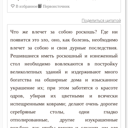
В избранное
Первоисточник
Гадание
Поделиться цитатой
Глаза
Что же влечет за собою роскошь? Где ни
Гнев
появится это зло, оно, как болезнь, необходимо
влечет за собою и свои дурные последствия.
Гнев Божий
Решившиеся иметь роскошный и изнеженный
стол необходимо вовлекаются в постройку
Гордость
великолепных зданий и издерживают много
Господь
богатства на обширные дома и изысканное
украшение их; при этом заботятся о красоте
Грех
одров, убирая их цветными и всячески
Девство
испещренными коврами; делают очень дорогие
серебряные столы, одни гладко
Дело
отполированные, другие изукрашенные
резьбою, так чтобы вместе и служить им для
Деньги