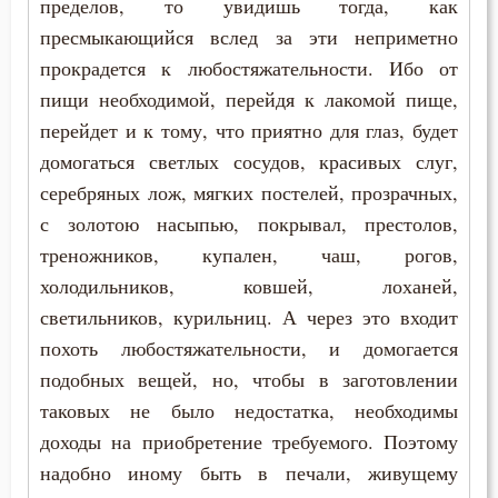
пределов, то увидишь тогда, как
Печаль по Богу
пресмыкающийся вслед за эти неприметно
Плач
прокрадется к любостяжательности. Ибо от
пищи необходимой, перейдя к лакомой пище,
Плоть
перейдет и к тому, что приятно для глаз, будет
Подвиг
домогаться светлых сосудов, красивых слуг,
серебряных лож, мягких постелей, прозрачных,
Подготовка к смерти
с золотою насыпью, покрывал, престолов,
треножников, купален, чаш, рогов,
Познание себя
холодильников, ковшей, лоханей,
Покаяние
светильников, курильниц. А через это входит
похоть любостяжательности, и домогается
Помощь Божия
подобных вещей, но, чтобы в заготовлении
таковых не было недостатка, необходимы
Порок
доходы на приобретение требуемого. Поэтому
Последние времена
надобно иному быть в печали, живущему