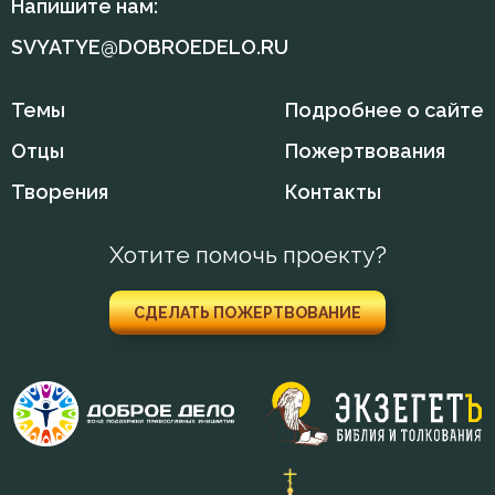
Напишите нам:
SVYATYE@DOBROEDELO.RU
Добро
Добродетель
Темы
Подробнее о сайте
Дух Святой
Отцы
Пожертвования
Творения
Контакты
Духовная жизнь
Душа
Хотите помочь проекту?
Еда
СДЕЛАТЬ ПОЖЕРТВОВАНИЕ
Ересь
Естество
Жизнь
Жизнь вечная