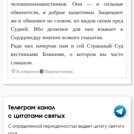
человеконенавистников. Они — и сильные
Исидор Пелусиот
обвинители, и добрые защитники. Защищают
Богоугождение
Лев Оптинский (Наголкин)
же и обвиняют не словом, но видом своим пред
Борьба
Судией. Ибо делаемое для них взывает к
Моисей Оптинский (Путилов)
Сердцеведцу внятнее всякого глашатая.
Будущее
Ради них начертан нам и сей Страшный Суд
Нил Синайский
Вечные муки
вестниками Божиими, о котором вы часто
Петр Дамаскин
слышали.
Воздержание
В избранное
Первоисточник
Симеон Новый Богослов
Вознесение
Воля Божия
Воплощение
Телеграм канал
с цитатами святых
Воскресение
С определенной периодичностью выдает цитату святого
Воспитание
отца