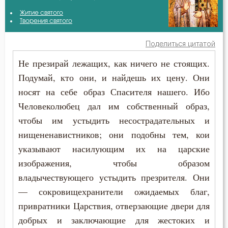
Амвросий Оптинский (Гренков)
Житие святого
Бесы
Творения святого
Антоний Великий
Благодарность
Поделиться цитатой
Василий Великий
Не презирай лежащих, как ничего не стоящих.
Благодать
Подумай, кто они, и найдешь их цену. Они
Григорий Богослов
Ближний
носят на себе образ Спасителя нашего. Ибо
Григорий Нисский
Человеколюбец дал им собственный образ,
Блуд
чтобы им устыдить несострадательных и
Григорий Палама
Бог
нищененавистников; они подобны тем, кои
Ефрем Сирин
указывают насилующим их на царские
Богатство
изображения, чтобы образом
Иоанн Златоуст
владычествующего устыдить презрителя. Они
Богопознание
— сокровищехранители ожидаемых благ,
Иоанн Кронштадтский
Богородица
привратники Царствия, отверзающие двери для
Исаак Сирин Ниневийский
добрых и заключающие для жестоких и
Богослужение