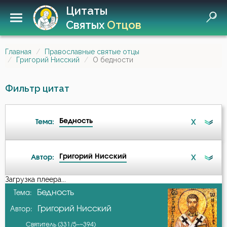
Цитаты
Святых
Отцов
Главная
Православные святые отцы
Григорий Нисский
О бедности
Фильтр цитат
Бедность
X
Тема:
Григорий Нисский
X
Автор:
Ангел
Загрузка плеера...
А-я
Бедность
Тема:
Атеизм
Григорий Нисский
Автор:
Авва Исайя (Скитский)
Бедность
Святитель (331/5–~394)