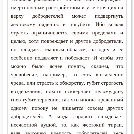
смертоносным расстройством и уже стоящих на
верху добродетелей может подвергнуть
жестокому падению и погубить. Ибо всякая
страсть ограничивается своими пределами и
целью, хотя повреждает и другие добродетели,
но нападает, главным образом, на одну и ее
особенно подавляет и побеждает. И чтобы это
можно было яснее понять, скажем, что
чревобесие, например, то есть вожделение
чрева, или страсть к обжорству, губит строгость
воздержания; похоть оскверняет целомудрие;
гнев губит терпение, так что иногда преданный
одному пороку не лишается совсем других
добродетелей. А когда гордость овладевает
несчастной душой, то, как жестокий тиран,
взяв высокую крепость добродетелей, весь