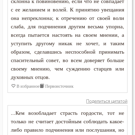
склонна к повиновению, если что не совпадает
Счастье
Иустин (Попович)
с ее желанием и волей. К принятию увещания
Творения святых
она непреклонна; к отречению от своей воли
Иустин Философ
слаба, для подчинения другим весьма упорна,
Терпение
всегда пытается настоять на своем мнении, а
Каллист Ангеликуд
Тщеславие
уступить другому никак не хочет, и таким
Киприан Карфагенский
образом, сделавшись неспособной принимать
Уныние
спасительный совет, во всем доверяет больше
Кирилл Александрийский
своему мнению, чем суждению старцев или
Целомудрие
Кирилл Иерусалимский
духовных отцов.
Человек
В избранное
Первоисточник
Климент Римский
Чистота
Поделиться цитатой
Лев Великий
Чревоугодие
...Кем возобладает страсть гордости, тот не
Лев Оптинский (Наголкин)
только не считает достойным соблюдать какое-
Щедрость
либо правило подчинения или послушания, но
Лука (Войно-Ясенецкий)