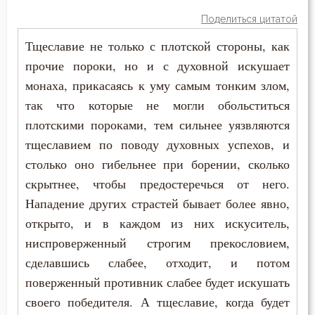
Григорий Нисский
Поделиться цитатой
Любовь
Тщеславие не только с плотской стороны, как
Григорий Палама
Молитва
прочие пороки, но и с духовной искушает
Григорий Синаит
монаха, прикасаясь к уму самым тонким злом,
Монастырь
так что которые не могли обольститься
Григорий Чудотворец
плотскими пороками, тем сильнее уязвляются
Монах
Диадох
тщеславием по поводу духовных успехов, и
Мудрость
столько оно гибельнее при борении, сколько
Димитрий Ростовский
скрытнее, чтобы предостеречься от него.
Мысли
Нападение других страстей бывает более явно,
Дионисий Ареопагит
Надежда
открыто, и в каждом из них искуситель,
Епифаний Кипрский
ниспроверженный строгим прекословием,
Начальство
сделавшись слабее, отходит, и потом
Ерм
поверженный противник слабее будет искушать
Оскорбление
Ефрем Сирин
своего победителя. А тщеславие, когда будет
Осуждение