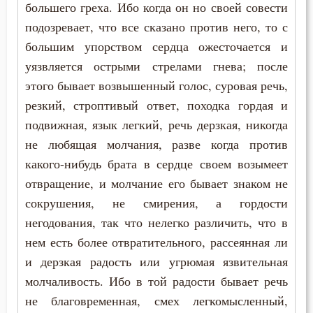
большего греха. Ибо когда он но своей совести
Пимен Великий
подозревает, что все сказано против него, то с
большим упорством сердца ожесточается и
Поликарп Смирнский
уязвляется острыми стрелами гнева; после
этого бывает возвышенный голос, суровая речь,
Серафим Саровский
резкий, строптивый ответ, походка гордая и
Силуан Афонский
подвижная, язык легкий, речь дерзкая, никогда
не любящая молчания, разве когда против
Симеон Благоговейный
какого-нибудь брата в сердце своем возымеет
Симеон Новый Богослов
отвращение, и молчание его бывает знаком не
сокрушения, не смирения, а гордости
Симеон Солунский
негодования, так что нелегко различить, что в
нем есть более отвратительного, рассеянная ли
Тихон Задонский
и дерзкая радость или угрюмая язвительная
Фалассий Ливийский
молчаливость. Ибо в той радости бывает речь
не благовременная, смех легкомысленный,
Феогност