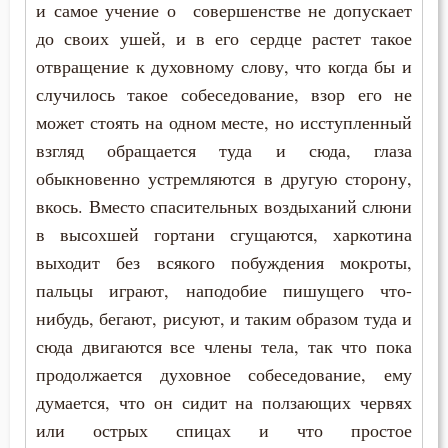
и самое учение о совершенстве не допускает
Макарий Великий
до своих ушей, и в его сердце растет такое
отвращение к духовному слову, что когда бы и
Макарий Оптинский (Иванов)
случилось такое собеседование, взор его не
Максим Грек
может стоять на одном месте, но исступленный
взгляд обращается туда и сюда, глаза
Максим Исповедник
обыкновенно устремляются в другую сторону,
вкось. Вместо спасительных воздыханий слюни
Марк Подвижник
в высохшей гортани сгущаются, харкотина
Марк Эфесский
выходит без всякого побуждения мокроты,
пальцы играют, наподобие пишущего что-
Мефодий Олимпийский
нибудь, бегают, рисуют, и таким образом туда и
Митрофан Воронежский
сюда двигаются все члены тела, так что пока
продолжается духовное собеседование, ему
Моисей Оптинский (Путилов)
думается, что он сидит на ползающих червях
или острых спицах и что простое
Нектарий Оптинский (Тихонов)