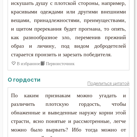
искушать душу с плотской стороны, например,
Зосима Палестинский
красивыми одеждами или другими внешними
Память
вещами, принадлежностями, преимуществами,
Иаков Низибийский
Печаль
и щитом пререкания будет прогнана, то опять,
Игнатий Антиохийский
как разнообразное зло, переменив прежний
Подвиг
образ и личину, под видом добродетелей
Игнатий Брянчанинов
старается пронзить и зарезать победителя.
Помощь Божия
Иероним Стридонский
В избранное
Первоисточник
Порок
Иларион Оптинский (Пономарёв)
О гордости
Послушание
Поделиться цитатой
Илия Екдик
По каким признакам можно угадать и
Пост
различить плотскую гордость, чтобы
Иоанн (Максимович)
Похоть
обнаженные и выведенные наружу корни этой
Иоанн Дамаскин
страсти, ясно понятые и рассмотренные, легче
Причастие
можно было вырвать? Ибо тогда можно от
Иоанн Златоуст
Промысел Божий