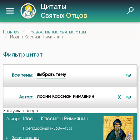
Цитаты
Святых
Отцов
Главная
Православные святые отцы
Иоанн Кассиан Римлянин
Фильтр цитат
Выбрать тему
Все темы:
Иоанн Кассиан Римлянин
X
Автор:
Ангел
Загрузка плеера...
А-я
Иоанн Кассиан Римлянин
Автор:
Бесы
Преподобный (~360–~435)
Авва Дорофей
Ближний
Житие святого