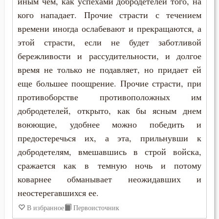
иным чем, как успехами добродетелей того, на
Антоний Великий
кого нападает. Прочие страсти с течением
Грех
времени иногда ослабевают и прекращаются, а
Антоний Оптинский (Путилов)
Деньги
этой страсти, если не будет заботливой
Арсений Великий
бережливости и рассудительности, и долгое
Жизнь вечная
время не только не подавляет, но придает ей
Афанасий (Сахаров)
еще большее поощрение. Прочие страсти, при
Зависть
противоборстве противоположных им
Афанасий Великий
Заповеди
добродетелей, открыто, как бы ясным днем
Варнава
воюющие, удобнее можно победить и
Зло
предостеречься их, а эта, прильнувши к
Варсонофий Оптинский (Плиханков)
добродетелям, вмешавшись в строй войска,
Знание
Василий Великий
сражается как в темную ночь и потому
Исповедь
коварнее обманывает неожидавших и
Григорий Богослов
неостерегавшихся ее.
Исправление
Григорий Великий (Двоеслов)
В избранное
Первоисточник
Крест