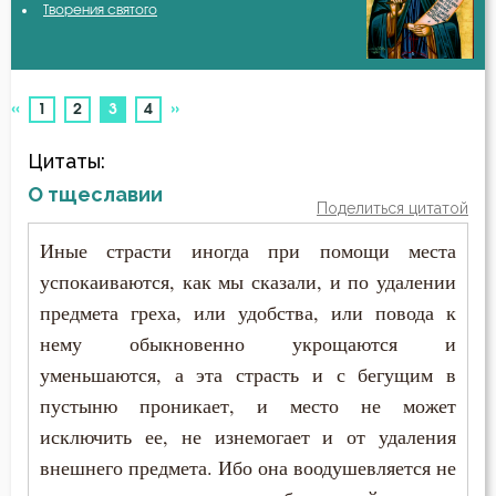
Творения святого
Авва Исайя (Скитский)
Блуд
Авва Феона
Бог
«
»
(current)
1
2
3
4
Авва Филимон
Богатство
Цитаты:
Аврелий Августин
Богопознание
О тщеславии
Поделиться цитатой
Амвросий Медиоланский
Борьба
Иные страсти иногда при помощи места
Амвросий Оптинский (Гренков)
успокаиваются, как мы сказали, и по удалении
Воздаяние
предмета греха, или удобства, или повода к
Амфилохий Иконийский
Воздержание
нему обыкновенно укрощаются и
Анастасий Антиохийский
уменьшаются, а эта страсть и с бегущим в
Гнев
пустыню проникает, и место не может
Анастасий Синаит
исключить ее, не изнемогает и от удаления
Гнев Божий
внешнего предмета. Ибо она воодушевляется не
Анатолий Оптинский (Зерцалов)
Гордость