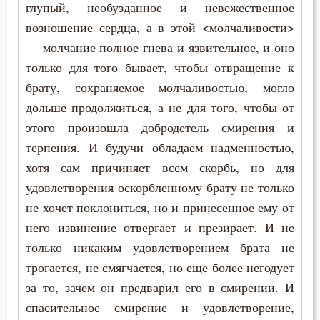
глупый, необузданное и невежественное
Феодор Студит
возношение сердца, а в этой <молчаливости>
— молчание полное гнева и язвительное, и оно
Феодор Эдесский
только для того бывает, чтобы отвращение к
брату, сохраняемое молчаливостью, могло
Феодорит Кирский
дольше продолжиться, а не для того, чтобы от
Феолипт Филадельфийский
этого произошла добродетель смирения и
терпения. И будучи обладаем надменностью,
Феофан Затворник
хотя сам причиняет всем скорбь, но для
Феофил Антиохийский
удовлетворения оскорбленному брату не только
не хочет поклониться, но и принесенное ему от
Феофилакт Болгарский
него извинение отвергает и презирает. И не
только никаким удовлетворением брата не
Филарет Московский (Дроздов)
трогается, не смягчается, но еще более негодует
Филофей Синайский
за то, зачем он предварил его в смирении. И
спасительное смирение и удовлетворение,