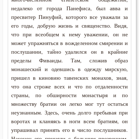
недалеко от города Панефиса, был авва и
пресвитер Пинуфий, которого все уважали за
его годы, добрую жизнь и священство. Видя,
что при всеобщем к нему уважении, он не
может упражняться в вожделенном смирении и
послушании, тайно удалился он в крайние
пределы Фиваиды. Там, сложив образ
монашеский и одевшись в одежду мирскую,
пришел в киновию тавенских монахов, зная,
что она строже всех и что по отдаленности
страны, по обширности монастыря и по
множеству братии он легко мог тут остаться
неузнанным. Здесь, очень долго пребывая при
воротах и кланяясь в ноги всем братиям, он
упрашивал принять его в число послушников.
Наконец его приняли с большим презрением,