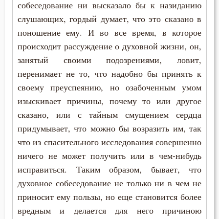
собеседование ни высказало бы к назиданию
Никита Стифат
слушающих, гордый думает, что это сказано в
поношение ему. И во все время, в которое
Никифор Уединенник
происходит рассуждение о духовной жизни, он,
занятый своими подозрениями, ловит,
Никодим Святогорец
перенимает не то, что надобно бы принять к
Николай Сербский
своему преуспеянию, но озабоченным умом
изыскивает причины, почему то или другое
Никон Оптинский (Беляев)
сказано, или с тайным смущением сердца
Нил Синайский
придумывает, что можно бы возразить им, так
что из спасительного исследования совершенно
Нил Сорский
ничего не может получить или в чем-нибудь
исправиться. Таким образом, бывает, что
Паисий (Величковский)
духовное собеседование не только ни в чем не
Петр Дамаскин
приносит ему пользы, но еще становится более
вредным и делается для него причиною
Петр Московский