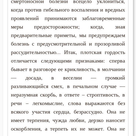
смертоносной болезни всецело уклониться,
Иоанн Карпафский
когда против гибельного воспаления и вредных
Святость
проявлений принимаются заблаговременные
Иоанн Кассиан Римлянин
меры предосторожности; когда, зная
Священники
предварительные приметы, мы предупреждаем
Иоанн Кронштадтский
Сердце
болезнь с предусмотрительной и прозорливой
Иоанн Лествичник
рассудительностью... Итак, плотская гордость
Смирение
отличается следующими признаками: сперва
Иоанн Мосх
Смысл жизни
бывает в разговоре ее крикливость, в молчании
Иосиф Оптинский (Литовкин)
— досада, в веселии — громкий
Совершенство
разливающийся смех, в печальном случае —
Ириней Лионский
неразумная скорбь, в ответе – строптивость, в
Сребролюбие
речи – легкомыслие, слова выражаются без
Исаак Сирин Ниневийский
Страсть
всякого участия сердца, безрассудно. Она не
Исидор Пелусиот
имеет терпения, чужда любви, дерзко наносит
Суета
оскорбления, а терпеть их не может. Она не
Исихий Иерусалимский