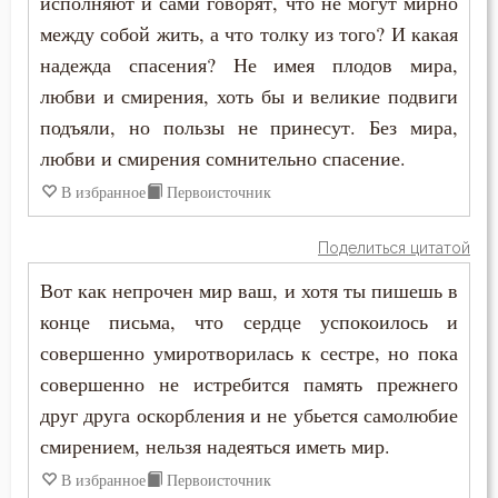
исполняют и сами говорят, что не могут мирно
Молитва
Иустин (Попович)
между собой жить, а что толку из того? И какая
Молчание
надежда спасения? Не имея плодов мира,
Иустин Философ
любви и смирения, хоть бы и великие подвиги
Монастырь
подъяли, но пользы не принесут. Без мира,
Каллист Ангеликуд
Монах
любви и смирения сомнительно спасение.
Киприан Карфагенский
В избранное
Первоисточник
Мысли
Кирилл Александрийский
Поделиться цитатой
Надежда
Кирилл Иерусалимский
Вот как непрочен мир ваш, и хотя ты пишешь в
Наслаждение
конце письма, что сердце успокоилось и
Климент Римский
совершенно умиротворилась к сестре, но пока
Начальство
Лев Великий
совершенно не истребится память прежнего
Нечувствие
друг друга оскорбления и не убьется самолюбие
Лев Оптинский (Наголкин)
смирением, нельзя надеяться иметь мир.
Нищета
Лука (Войно-Ясенецкий)
В избранное
Первоисточник