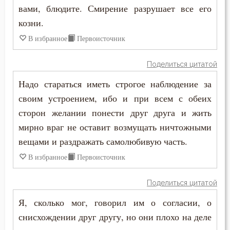
вами, блюдите. Смирение разрушает все его
Иоанн Карпафский
козни.
Клятва
Иоанн Кассиан Римлянин
В избранное
Первоисточник
Колдовство
Иоанн Кронштадтский
Поделиться цитатой
Лень
Иоанн Лествичник
Надо стараться иметь строгое наблюдение за
Ложь
своим устроением, ибо и при всем с обеих
Иоанн Мосх
сторон желании понести друг друга и жить
Любовь
мирно враг не оставит возмущать ничтожными
Иосиф Оптинский (Литовкин)
Любовь Божия
вещами и раздражать самолюбивую часть.
Ириней Лионский
В избранное
Первоисточник
Любовь к Богу
Исаак Сирин Ниневийский
Поделиться цитатой
Милостыня
Исидор Пелусиот
Я, сколько мог, говорил им о согласии, о
Мир
снисхождении друг другу, но они плохо на деле
Исихий Иерусалимский