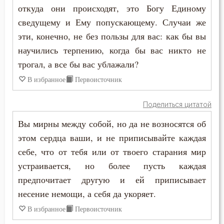
Покаяние
откуда они происходят, это Богу Единому
Никита Стифат
сведущему и Ему попускающему. Случаи же
Поклон
эти, конечно, не без пользы для вас: как бы вы
Никифор Уединенник
Помощь Божия
научились терпению, когда бы вас никто не
Никодим Святогорец
трогал, а все бы вас ублажали?
Послушание
В избранное
Первоисточник
Николай Сербский
Пост
Никон Оптинский (Беляев)
Поделиться цитатой
Похвала
Вы мирны между собой, но да не возносятся об
Нил Синайский
этом сердца ваши, и не приписывайте каждая
Празднословие
Нил Сорский
себе, что от тебя или от твоего старания мир
Прелесть
устраивается, но более пусть каждая
Паисий (Величковский)
предпочитает другую и ей приписывает
Причастие
несение немощи, а себя да укоряет.
Петр Дамаскин
Промысел Божий
В избранное
Первоисточник
Петр Московский