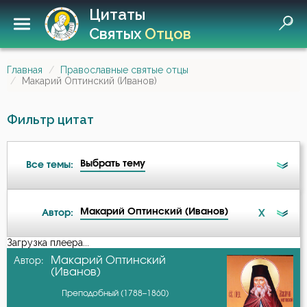
Цитаты
Святых
Отцов
Главная
Православные святые отцы
Макарий Оптинский (Иванов)
Фильтр цитат
Выбрать тему
Все темы:
Макарий Оптинский (Иванов)
X
Автор:
Беседа
Загрузка плеера...
А-я
Макарий Оптинский
Автор:
Бесы
(Иванов)
Авва Дорофей
Преподобный (1788–1860)
Благодарность