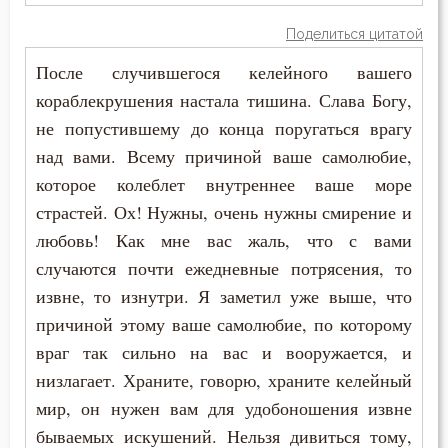
Обличение
Макарий Великий
Поделиться цитатой
Оправдание себя
После случившегося келейного вашего
Макарий Оптинский (Иванов)
Оскорбление
кораблекрушения настала тишина. Слава Богу,
Максим Грек
не попустившему до конца поругаться врагу
Осуждение
над вами. Всему причиной ваше самолюбие,
Максим Исповедник
которое колеблет внутреннее ваше море
Отчаяние
Марк Подвижник
страстей. Ох! Нужны, очень нужны смирение и
Очищение
любовь! Как мне вас жаль, что с вами
Марк Эфесский
случаются почти ежедневные потрясения, то
Падение
извне, то изнутри. Я заметил уже выше, что
Мефодий Олимпийский
Память
причиной этому ваше самолюбие, по которому
Митрофан Воронежский
враг так сильно на вас и вооружается, и
Подвиг
низлагает. Храните, говорю, храните келейный
Моисей Оптинский (Путилов)
мир, он нужен вам для удобоношения извне
Познание себя
Нектарий Оптинский (Тихонов)
бываемых искушений. Нельзя дивиться тому,