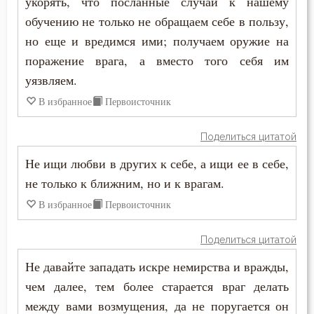
укорять, что посланные случаи к нашему
Зосима Палестинский
обучению не только не обращаем себе в пользу,
Ересь
но еще и вредимся ими; получаем оружие на
Иаков Низибийский
поражение врага, а вместо того себя им
Забота
уязвляем.
Игнатий Антиохийский
Зависть
В избранное
Первоисточник
Игнатий Брянчанинов
Заповеди
Поделиться цитатой
Иероним Стридонский
Здоровье
Не ищи любви в других к себе, а ищи ее в себе,
Иларион Оптинский (Пономарёв)
не только к ближним, но и к врагам.
Злопамятство
В избранное
Первоисточник
Илия Екдик
Искушение
Иоанн (Максимович)
Поделиться цитатой
Исповедь
Не давайте западать искре немирства и вражды,
Иоанн Дамаскин
Исправление
чем далее, тем более старается враг делать
Иоанн Златоуст
между вами возмущения, да не поругается он
Истина