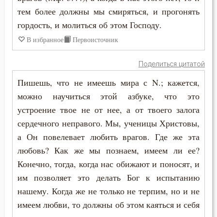
Григорий Нисский
тем более должны мы смиряться, и прогонять
Дело
гордость, и молиться об этом Господу.
Григорий Палама
В избранное
Первоисточник
Деньги
Григорий Синаит
Дети
Поделиться цитатой
Григорий Чудотворец
Пишешь, что не имеешь мира с N.; кажется,
Добро
можно научиться этой азбуке, что это
Диадох
Добродетель
устроение твое не от нее, а от твоего залога
Димитрий Ростовский
сердечного неправого. Мы, ученицы Христовы,
Друг
а Он повелевает любить врагов. Где же эта
Дионисий Ареопагит
любовь? Как же мы познаем, имеем ли ее?
Духовная жизнь
Епифаний Кипрский
Конечно, тогда, когда нас обижают и поносят, и
Душа
им позволяет это делать Бог к испытанию
Ерм
нашему. Когда же не только не терпим, но и не
Еда
имеем любви, то должны об этом каяться и себя
Ефрем Сирин
Елеосвящение