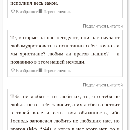
исполнил весь закон.
Антоний Великий
Воздаяние
В избранное
Первоисточник
Антоний Оптинский (Путилов)
Воздержание
Поделиться цитатой
Арсений Великий
Те, которые на нас негодуют, они нас научают
Война
Афанасий (Сахаров)
любомудрствовать в испытании себя: точно ли
Воля
мы христиане? любим ли врагов наших? – и
Афанасий Великий
познанию в этом нашей немощи.
Воля Божия
В избранное
Первоисточник
Варнава
Воспитание
Варсонофий Оптинский (Плиханков)
Поделиться цитатой
Высокомерие
Тебя не любят – ты люби их, то, что тебя не
Василий Великий
Глаза
любят, не от тебя зависит, а их любить состоит
Григорий Богослов
в твоей воле и есть твоя обязанность, ибо
Гнев
Господь заповедал любить не любящих нас, но
Григорий Великий (Двоеслов)
врагов (Мф. 5:44), а когда в нас этого нет, то и
Гордость