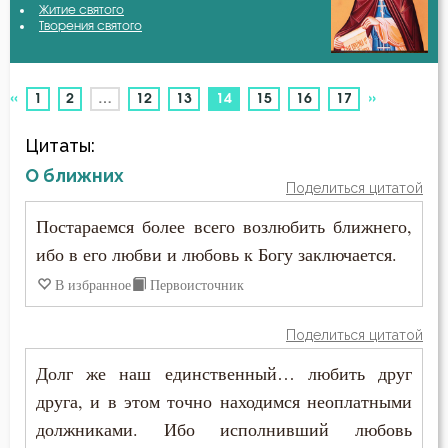
Житие святого
Авва Исайя (Скитский)
Творения святого
Благодать
Авва Феона
Ближний
«
»
(current)
1
2
…
12
13
14
15
16
17
Авва Филимон
Богатство
Цитаты:
Аврелий Августин
Богопознание
О ближних
Поделиться цитатой
Амвросий Медиоланский
Богоугождение
Постараемся более всего возлюбить ближнего,
Амвросий Оптинский (Гренков)
ибо в его любви и любовь к Богу заключается.
Болезнь
В избранное
Первоисточник
Амфилохий Иконийский
Борьба
Анастасий Антиохийский
Поделиться цитатой
Брак
Долг же наш единственный… любить друг
Анастасий Синаит
Будущее
друга, и в этом точно находимся неоплатными
Анатолий Оптинский (Зерцалов)
должниками. Ибо исполнивший любовь
Вера