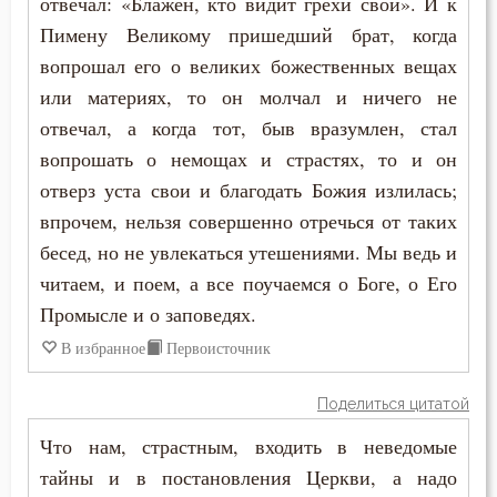
отвечал: «Блажен, кто видит грехи свои». И к
Слава
Пимену Великому пришедший брат, когда
Слезы
вопрошал его о великих божественных вещах
или материях, то он молчал и ничего не
Смертная память
отвечал, а когда тот, быв вразумлен, стал
вопрошать о немощах и страстях, то и он
Смерть
отверз уста свои и благодать Божия излилась;
Смех
впрочем, нельзя совершенно отречься от таких
бесед, но не увлекаться утешениями. Мы ведь и
Смирение
читаем, и поем, а все поучаемся о Боге, о Его
Промысле и о заповедях.
Совесть
В избранное
Первоисточник
Совет
Поделиться цитатой
Сокрушение
Что нам, страстным, входить в неведомые
Сон
тайны и в постановления Церкви, а надо