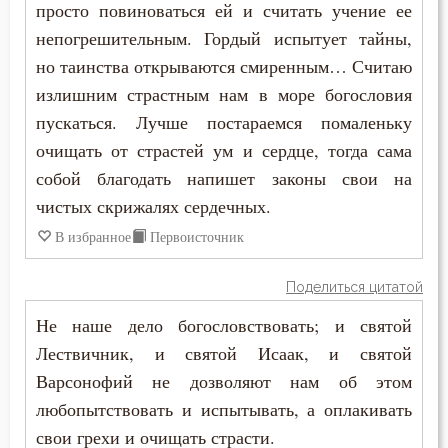
просто повиноваться ей и считать учение ее
Сострадание
непогрешительным. Гордый испытует тайны,
Спасение
но таинства открываются смиренным… Считаю
излишним страстным нам в море богословия
Спокойствие
пускаться. Лучше постараемся помаленьку
очищать от страстей ум и сердце, тогда сама
Спор
собой благодать напишет законы свои на
Сребролюбие
чистых скрижалях сердечных.
В избранное
Первоисточник
Ссора
Страсть
Поделиться цитатой
Не наше дело богословствовать; и святой
Страх
Лествичник, и святой Исаак, и святой
Страх Божий
Варсонофий не дозволяют нам об этом
любопытствовать и испытывать, а оплакивать
Страх смерти
свои грехи и очищать страсти.