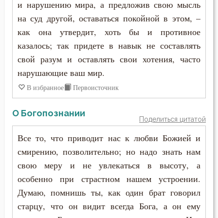
и нарушению мира, а предложив свою мысль
Самолюбие
Феодор Студит
на суд другой, оставаться покойной в этом, –
Самомнение
как она утвердит, хоть бы и противное
Феодор Эдесский
казалось; так придете в навык не составлять
Самоубийство
свой разум и оставлять свои хотения, часто
Феодорит Кирский
Свобода
нарушающие ваш мир.
Феолипт Филадельфийский
В избранное
Первоисточник
Свобода воли
Феофан Затворник
О Богопознании
Святость
Поделиться цитатой
Феофил Антиохийский
Священники
Все то, что приводит нас к любви Божией и
Феофилакт Болгарский
смирению, позволительно; но надо знать нам
Священное Писание
свою меру и не увлекаться в высоту, а
Филарет Московский (Дроздов)
особенно при страстном нашем устроении.
Сердце
Думаю, помнишь ты, как один брат говорил
Филофей Синайский
Скорбь
старцу, что он видит всегда Бога, а он ему