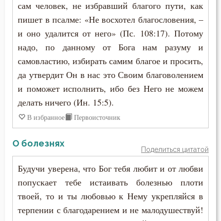
сам человек, не избравший благого пути, как
Учёба
пишет в псалме: «Не восхотел благословения, –
Храм
и оно удалится от него» (Пс. 108:17). Потому
надо, по данному от Бога нам разуму и
Хула
самовластию, избирать самим благое и просить,
да утвердит Он в нас это Своим благоволением
Царство небесное
и поможет исполнить, ибо без Него не можем
Церковь
делать ничего (Ин. 15:5).
В избранное
Первоисточник
Честь
Чистота
О болезнях
Поделиться цитатой
Чтение
Будучи уверена, что Бог тебя любит и от любви
попускает тебе истаивать болезнью плоти
Ярость
твоей, то и ты любовью к Нему укрепляйся в
терпении с благодарением и не малодушествуй!