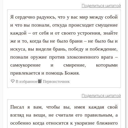
Простота
Поделиться цитатой
Пимен Великий
Прощение
Я сердечно радуюсь, что у вас мир между собой
Поликарп Смирнский
и что вы познали, откуда происходит смущение
Работа
каждой – от себя и от своего устроения, знайте
Серафим Саровский
же и то, когда бы не было брани – не было бы и
Раздражительность
Силуан Афонский
искуса, вы видели брань, победу и побеждение,
Разум
познали оружие против злокозненного врага –
Симеон Благоговейный
самоукорение и смирение, которыми
Рассеянность
привлекается и помощь Божия.
Симеон Новый Богослов
Рассуждение
В избранное
Первоисточник
Симеон Солунский
Ревность
Поделиться цитатой
Тихон Задонский
Родители
Писал я вам, чтобы вы, имея каждая свой
Фалассий Ливийский
взгляд на вещи, не считали его правильным, а
Ропот
особенно когда относится к укоризне ближнего
Феогност