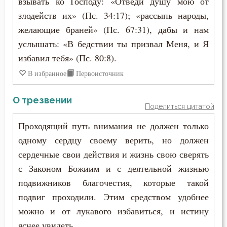
взывать ко Господу: «Отведи душу мою от
Антоний Великий
злодейств их» (Пс. 34:17); «рассыпь народы,
Гнев Божий
желающие браней» (Пс. 67:31), дабы и нам
Антоний Оптинский (Путилов)
Девство
услышать: «В бедствии ты призвал Меня, и Я
Арсений Великий
избавил тебя» (Пс. 80:8).
Духовная жизнь
В избранное
Первоисточник
Афанасий (Сахаров)
Еда
О трезвении
Афанасий Великий
Поделиться цитатой
Жизнь
Варнава
Проходящий путь внимания не должен только
Забота
одному сердцу своему верить, но должен
Варсонофий Оптинский (Плиханков)
сердечные свои действия и жизнь свою сверять
Закон Божий
с Законом Божиим и с деятельной жизнью
Василий Великий
Искушение
подвижников благочестия, которые такой
Григорий Богослов
подвиг проходили. Этим средством удобнее
Любовь к Богу
можно и от лукавого избавиться, и истину
Григорий Великий (Двоеслов)
яснее увидеть.
Милостыня