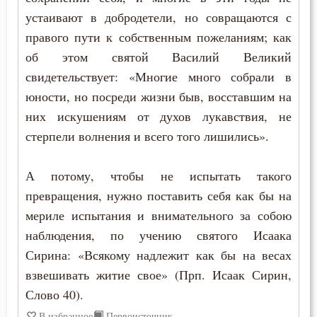
устаивают в добродетели, но совращаются с
Пимен Великий
правого пути к собственным пожеланиям; как
Поликарп Смирнский
об этом святой Василий Великий
свидетельствует: «Многие много собрали в
Серафим Саровский
юности, но посреди жизни быв, восставшим на
них искушениям от духов лукавствия, не
Силуан Афонский
стерпели волнения и всего того лишились».
Симеон Благоговейный
А потому, чтобы не испытать такого
Симеон Новый Богослов
превращения, нужно поставить себя как бы на
мериле испытания и внимательного за собою
Симеон Солунский
наблюдения, по учению святого Исаака
Тихон Задонский
Сирина: «Всякому надлежит как бы на весах
взвешивать житие свое» (Прп. Исаак Сирин,
Фалассий Ливийский
Слово 40).
Феогност
В избранное
Первоисточник