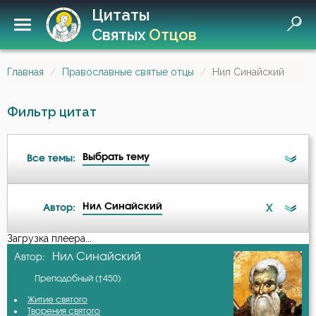
Цитаты
Святых
Отцов
Главная
Православные святые отцы
Нил Синайский
Фильтр цитат
Выбрать тему
Все темы:
Нил Синайский
X
Автор:
Ангел
Загрузка плеера...
А-я
Нил Синайский
Автор:
Бдение
Преподобный (†450)
Авва Дорофей
Бедность
Житие святого
Творения святого
Авва Исайя (Скитский)