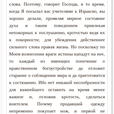
слова. Поэтому, говорит Господь, в то время,
Никита Стифат
Оскорбление
когда Я посылал вас учителями к Израилю, вы
Никифор Уединенник
хорошо делали, проявляя мирное состояние
Оставление Богом
духа и таким поведением привлекая
Никодим Святогорец
Осуждение
непокорных к послушанию, кротостью ведя их
Николай Сербский
к покорности; для убеждения действеннее
Отчаяние
сильного слова правая жизнь. Но поскольку по
Никон Оптинский (Беляев)
Моем вознесении враги истины нападут на нее,
Очищение
то каждый из имеющих попечение о
Нил Синайский
Память
нравственном богоустройстве да отложит
Нил Сорский
старание о соблюдении мира и да приготовится
Печаль
к состязанию. Ибо нет никакой несообразности
Паисий (Величковский)
для важнейшего оставить на время менее
Печаль по Богу
Петр Дамаскин
важное и, отложив кротость, сделаться
Плач
воителем. Почему продавший одежду
Петр Московский
непременно покупает нож, и первой не
Плоть