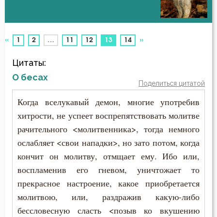
Бесстрастие
Авва Феона
Бесы
«
»
(current)
1
2
…
11
12
13
14
Авва Филимон
Благодарность
Цитаты:
Аврелий Августин
Благодать
О бесах
Поделиться цитатой
Амвросий Медиоланский
Ближний
Когда вселукавый демон, многие употребив
Амвросий Оптинский (Гренков)
хитрости, не успеет воспрепятствовать молитве
Блуд
рачительного <молитвенника>, тогда немного
Амфилохий Иконийский
Бог
ослабляет <свои нападки>, но зато потом, когда
Анастасий Антиохийский
кончит он молитву, отмщает ему. Ибо или,
Богатство
воспламенив его гневом, уничтожает то
Анастасий Синаит
прекрасное настроение, какое приобретается
Богопознание
молитвою, или, раздражив какую-либо
Анатолий Оптинский (Зерцалов)
Богородица
бессловесную сласть <позыв ко вкушению