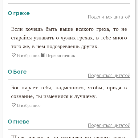
Григорий Нисский
Воспитание
О грехе
Григорий Палама
Поделиться цитатой
Высокомерие
Если хочешь быть выше всякого греха, то не
Григорий Синаит
Гнев
старайся узнавать о чужих грехах, в тебе много
Григорий Чудотворец
того же, в чем подозреваешь других.
Гнев Божий
В избранное
Первоисточник
Диадох
Гордость
Димитрий Ростовский
О Боге
Поделиться цитатой
Грех
Дионисий Ареопагит
Бог карает тебя, надменного, чтобы, придя в
Деньги
сознание, ты изменился к лучшему.
Епифаний Кипрский
Дети
В избранное
Ерм
Добро
О гневе
Поделиться цитатой
Ефрем Сирин
Добродетель
Щадя других и не изъявляя им своего гнева,