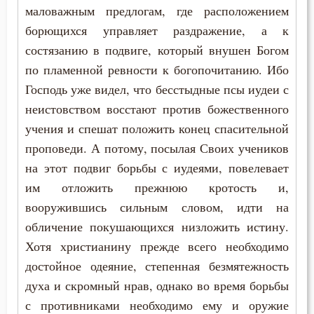
Макарий Великий
маловажным предлогам, где расположением
Милостыня
борющихся управляет раздражение, а к
Макарий Оптинский (Иванов)
состязанию в подвиге, который внушен Богом
Молитва
по пламенной ревности к богопочитанию. Ибо
Максим Грек
Мудрость
Господь уже видел, что бесстыдные псы иудеи с
Максим Исповедник
неистовством восстают против божественного
Мужество
учения и спешат положить конец спасительной
Марк Подвижник
проповеди. А потому, посылая Своих учеников
Мысли
на этот подвиг борьбы с иудеями, повелевает
Марк Эфесский
Наказание
им отложить прежнюю кротость и,
Мефодий Олимпийский
вооружившись сильным словом, идти на
Наслаждение
обличение покушающихся низложить истину.
Митрофан Воронежский
Насмешка
Хотя христианину прежде всего необходимо
Моисей Оптинский (Путилов)
достойное одеяние, степенная безмятежность
Нерадение
духа и скромный нрав, однако во время борьбы
Нектарий Оптинский (Тихонов)
с противниками необходимо ему и оружие
Общение