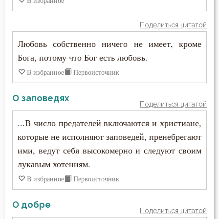
В избранное
Иоанн Карпафский
Зависть
Поделиться цитатой
Иоанн Кассиан Римлянин
Закон Божий
Любовь собственно ничего не имеет, кроме
Иоанн Кронштадтский
Бога, потому что Бог есть любовь.
Заповеди
Иоанн Лествичник
В избранное
Первоисточник
Зло
Иоанн Мосх
О заповедях
Злопамятство
Поделиться цитатой
Иосиф Оптинский (Литовкин)
...В число предателей включаются и христиане,
Искушение
которые не исполняют заповедей, пренебрегают
Ириней Лионский
Исповедник
ими, ведут себя высокомерно и следуют своим
Исаак Сирин Ниневийский
лукавым хотениям.
Исправление
В избранное
Первоисточник
Исидор Пелусиот
Истина
Исихий Иерусалимский
О добре
Поделиться цитатой
Клятва