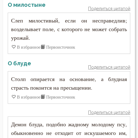
Христос
О милостыне
Поделиться цитатой
Хула
Слеп милостивый, если он несправедлив;
возделывает поле, с которого не может собрать
Целомудрие
урожай.
Церковь
В избранное
Первоисточник
Человек
О блуде
Поделиться цитатой
Честь
Столп опирается на основание, а блудная
Чревоугодие
страсть покоится на пресыщении.
В избранное
Первоисточник
Язык
Поделиться цитатой
Демон блуда, подобно жадному молодому псу,
обыкновенно не отходит от искушаемого им,