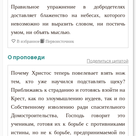
Иустин (Попович)
Правильное упражнение в добродетелях
Крест
доставляет блаженство на небесах, которого
Иустин Философ
невозможно ни выразить словом, ни постичь
Крещение
Каллист Ангеликуд
умом, ни объять мыслью.
Кротость
В избранное
Первоисточник
Киприан Карфагенский
Лень
О проповеди
Кирилл Александрийский
Поделиться цитатой
Лицемерие
Кирилл Иерусалимский
Почему Христос теперь повелевает взять нож
Лукавство
тем, кто уже научился подставлять щеку?
Климент Римский
Приближаясь к страданию и готовясь взойти на
Любовь
Крест, как по злоумышлению иудеев, так и по
Лев Великий
Любовь Божия
Собственному изволению ради спасительного
Лев Оптинский (Наголкин)
Домостроительства, Господь говорит это
Любомудрие
ученикам, готовя их к борьбе с противниками
Лука (Войно-Ясенецкий)
истины, но не к борьбе, предпринимаемой по
Месть