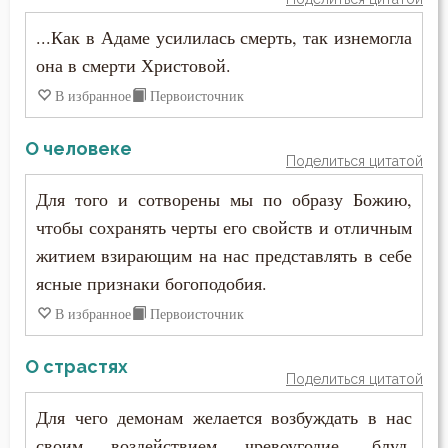
...Как в Адаме усилилась смерть, так изнемогла
Родители
она в смерти Христовой.
Рождество
В избранное
Первоисточник
Роскошь
О человеке
Поделиться цитатой
Самомнение
Для того и сотворены мы по образу Божию,
Свобода
чтобы сохранять черты его свойств и отличным
житием взирающим на нас представлять в себе
Священники
ясные признаки богоподобия.
Священное Писание
В избранное
Первоисточник
Сердце
О страстях
Поделиться цитатой
Сквернословие
Для чего демонам желается возбуждать в нас
своим воздействием чревоугодие, блуд,
Скорбь