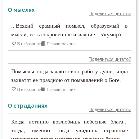
О мыслях
Смысл жизни
Поделиться цитатой
...Всякий срамный помысл, образуемый в
Совершенство
мысли, есть сокровенное изваяние – <кумир>.
Совесть
В избранное
Первоисточник
Совет
Поделиться цитатой
Сокрушение
Помыслы тогда задают свою работу душе, когда
захватят ее праздною от помышлений о Боге.
Сострадание
В избранное
Первоисточник
Спасение
О страданиях
Поделиться цитатой
Спаситель
Когда истинно возлюбишь небесные блага...
Справедливость
тогда, именно тогда увидишь страшные
искушения, тогда испытаешь ужасные брани.