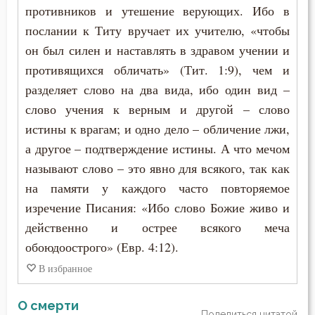
противников и утешение верующих. Ибо в
Феодор Студит
Праздность
послании к Титу вручает их учителю, «чтобы
Феодор Эдесский
он был силен и наставлять в здравом учении и
Привычки
противящихся обличать» (Тит. 1:9), чем и
Феодорит Кирский
разделяет слово на два вида, ибо один вид –
Причастие
слово учения к верным и другой – слово
Феолипт Филадельфийский
Проповеди
истины к врагам; и одно дело – обличение лжи,
Феофан Затворник
а другое – подтверждение истины. А что мечом
Прошение
называют слово – это явно для всякого, так как
Феофил Антиохийский
Псалтирь
на памяти у каждого часто повторяемое
Феофилакт Болгарский
изречение Писания: «Ибо слово Божие живо и
Пьянство
действенно и острее всякого меча
Филарет Московский (Дроздов)
обоюдоострого» (Евр. 4:12).
Работа
Филофей Синайский
В избранное
Раздражительность
О смерти
Раскаяние
Поделиться цитатой