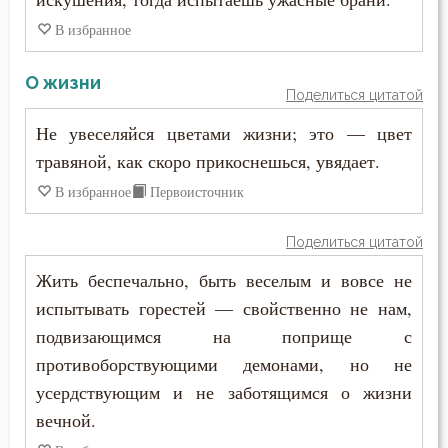
Сребролюбие
В избранное
Ссора
О жизни
Страдание
Поделиться цитатой
Не увеселяйся цветами жизни; это — цвет
Страсть
травяной, как скоро прикоснешься, увядает.
Страх
В избранное
Первоисточник
Страх Божий
Поделиться цитатой
Страшный суд
Жить беспечально, быть веселым и вовсе не
испытывать горестей — свойственно не нам,
Стыд
подвизающимся на поприще с
Суета
противоборствующими демонами, но не
усердствующим и не заботящимся о жизни
Счастье
вечной.