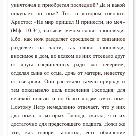
уничтожая и приобретая последний? Да и какой
Пимен Великий
Подвиг
покупает он нож? Тот, о котором говорит:
Поликарп Смирнский
Христос: «Не мир пришел Я принести, но меч»
Познание себя
(Мф. 10:34), называя мечом слово проповеди.
Серафим Саровский
Ибо, как нож разделяет сросшееся и связанное
Покаяние
Силуан Афонский
разделяет на части, так слово проповеди,
Помощь Божия
вносимое в дом, во всяком из них отсекало друг
Симеон Благоговейный
от друга соединенных ради зла неверием,
Порок
отделяя сына от отца, дочь от матери, невестку
Симеон Новый Богослов
Послушание
от свекрови. Оно рассекало самую природу и
Симеон Солунский
тем показывало цель повеления Господня: для
Пост
великой пользы и во благо людям взять нож.
Тихон Задонский
Поэтому Петр немедленно отвечает, что у них
Похвала
Фалассий Ливийский
два ножа, о которых Господь сказал, что их
Похоть
достаточно для предстоящего подвига. Ножи же
Феогност
эти, как говорит апостол, есть обличение
Празднословие