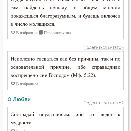
Зосима Палестинский
сам найдешь пощаду, в общем мнении
Дух Святой
покажешься благоразумным, и будешь включен
Иаков Низибийский
Духовная жизнь
в число молящихся.
Игнатий Антиохийский
В избранное
Первоисточник
Душа
Игнатий Брянчанинов
Елеосвящение
Поделиться цитатой
Иероним Стридонский
Неполезно гневаться как без причины, так и по
Естество
основательной причине, ибо справедливо
Иларион Оптинский (Пономарёв)
Женщина
воспрещено сие Господом (Мф. 5:22).
Илия Екдик
В избранное
Жестокость
Иоанн (Максимович)
О Любви
Жизнь
Поделиться цитатой
Иоанн Дамаскин
Жизнь вечная
Сострадай неудачливым, ибо это ведет к
Иоанн Златоуст
мудрости.
Забота