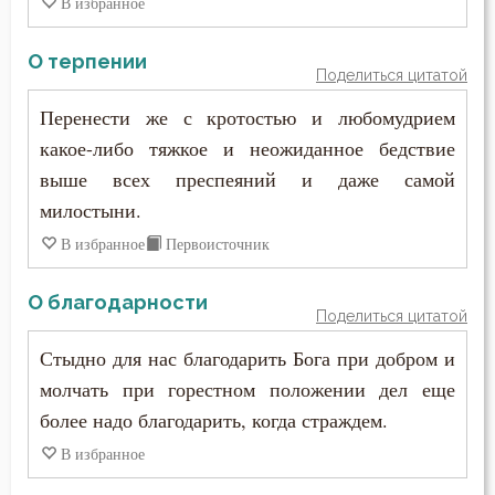
В избранное
Тело
Терпение
О терпении
Поделиться цитатой
Трезвение
Перенести же с кротостью и любомудрием
какое-либо тяжкое и неожиданное бедствие
Тщеславие
выше всех преспеяний и даже самой
Уединение
милостыни.
В избранное
Первоисточник
Ум
О благодарности
Умерший
Поделиться цитатой
Унижение
Стыдно для нас благодарить Бога при добром и
молчать при горестном положении дел еще
Уныние
более надо благодарить, когда страждем.
Утешение
В избранное