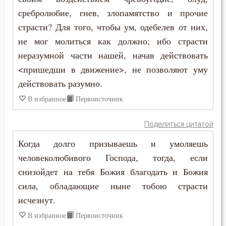
сребролюбие, гнев, злопамятство и прочие
Слава
страсти? Для того, чтобы ум, одебелев от них,
не мог молиться как должно; ибо страсти
Славолюбие
неразумной части нашей, начав действовать
Сладострастие
<пришедши в движение>, не позволяют уму
действовать разумно.
Сластолюбие
В избранное
Первоисточник
Слезы
Поделиться цитатой
Слух
Когда долго призываешь и умоляешь
человеколюбивого Господа, тогда, если
Смертная память
снизойдет на тебя Божия благодать и Божия
Смерть
сила, обладающие ныне тобою страсти
исчезнут.
Смех
В избранное
Первоисточник
Смирение