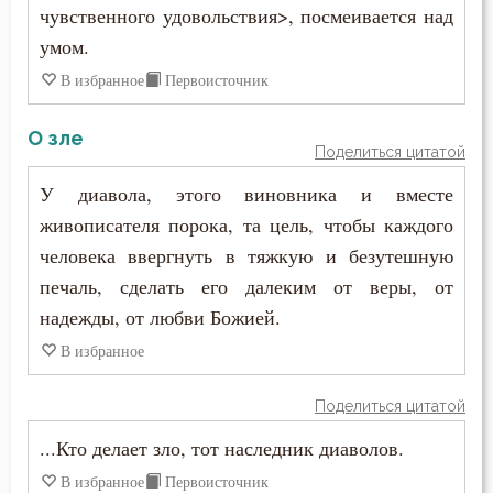
Антоний Великий
чувственного удовольствия>, посмеивается над
Богослужение
умом.
Антоний Оптинский (Путилов)
Богоугождение
В избранное
Первоисточник
Арсений Великий
Болезнь
О зле
Афанасий (Сахаров)
Поделиться цитатой
Борьба
У диавола, этого виновника и вместе
Афанасий Великий
живописателя порока, та цель, чтобы каждого
Вера
Варнава
человека ввергнуть в тяжкую и безутешную
Воздаяние
печаль, сделать его далеким от веры, от
Варсонофий Оптинский (Плиханков)
надежды, от любви Божией.
Воздержание
Василий Великий
В избранное
Воля Божия
Григорий Богослов
Поделиться цитатой
Воплощение
...Кто делает зло, тот наследник диаволов.
Григорий Великий (Двоеслов)
Воскресение
В избранное
Первоисточник