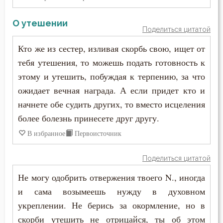
Иоанн Карпафский
Клятва
О утешении
Поделиться цитатой
Иоанн Кассиан Римлянин
Колдовство
Кто же из сестер, изливая скорбь свою, ищет от
Иоанн Кронштадтский
тебя утешения, то можешь подать готовность к
Лень
этому и утешить, побуждая к терпению, за что
Иоанн Лествичник
ожидает вечная награда. А если придет кто и
Ложь
Иоанн Мосх
начнете обе судить других, то вместо исцеления
Любовь
более болезнь принесете друг другу.
Иосиф Оптинский (Литовкин)
В избранное
Первоисточник
Любовь Божия
Ириней Лионский
Любовь к Богу
Поделиться цитатой
Исаак Сирин Ниневийский
Не могу одобрить отвержения твоего N., иногда
Милостыня
и сама возымеешь нужду в духовном
Исидор Пелусиот
Мир
укреплении. Не берись за окормление, но в
Исихий Иерусалимский
скорби утешить не отрицайся, ты об этом