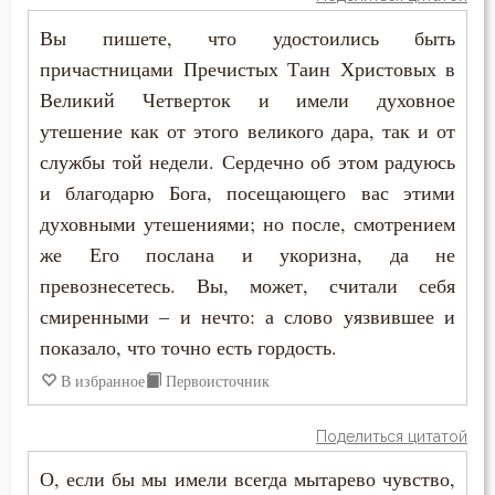
Обличение
Макарий Великий
Вы пишете, что удостоились быть
Оправдание себя
причастницами Пречистых Таин Христовых в
Макарий Оптинский (Иванов)
Великий Четверток и имели духовное
Оскорбление
утешение как от этого великого дара, так и от
Максим Грек
Осуждение
службы той недели. Сердечно об этом радуюсь
Максим Исповедник
и благодарю Бога, посещающего вас этими
Отчаяние
духовными утешениями; но после, смотрением
Марк Подвижник
же Его послана и укоризна, да не
Очищение
Марк Эфесский
превознесетесь. Вы, может, считали себя
Падение
смиренными – и нечто: а слово уязвившее и
Мефодий Олимпийский
показало, что точно есть гордость.
Память
Митрофан Воронежский
В избранное
Первоисточник
Подвиг
Моисей Оптинский (Путилов)
Поделиться цитатой
Познание себя
О, если бы мы имели всегда мытарево чувство,
Нектарий Оптинский (Тихонов)