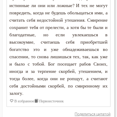
Простота
истинные ли они или ложные? И тех не могут
Пимен Великий
повредить, когда не будешь обольщаться ими, а
Прощение
считать себя недостойной утешения. Смирение
Поликарп Смирнский
Работа
сохранит тебя от прелести, а хотя бы те были и
Серафим Саровский
благодатные, но если увлекаешься в
Раздражительность
высокоумие, считаешь себя приобретшей
Силуан Афонский
богатство это и уже обнадеживаешься во
Разум
Симеон Благоговейный
спасении, то снова лишишься тех, так, как уже
Рассеянность
и было с тобой. Бог посещает рабов Своих,
Симеон Новый Богослов
иногда и за терпение скорбей, утешением, и
Рассуждение
тогда более, когда они не ропщут, а считают
Симеон Солунский
Ревность
себя достойными скорбей, по смиренному их
Тихон Задонский
залогу.
Родители
В избранное
Первоисточник
Фалассий Ливийский
Ропот
Феогност
Поделиться цитатой