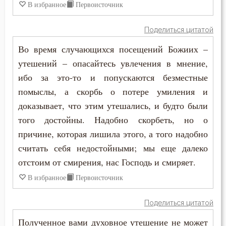
В избранное
Первоисточник
Слава
Слезы
Поделиться цитатой
Во время случающихся посещений Божиих –
Смертная память
утешений – опасайтесь увлечения в мнение,
Смерть
ибо за это-то и попускаются безместные
помыслы, а скорбь о потере умиления и
Смех
доказывает, что этим утешались, и будто были
того достойны. Надобно скорбеть, но о
Смирение
причине, которая лишила этого, а того надобно
Совесть
считать себя недостойными; мы еще далеко
отстоим от смирения, нас Господь и смиряет.
Совет
В избранное
Первоисточник
Сокрушение
Поделиться цитатой
Сон
Полученное вами духовное утешение не может