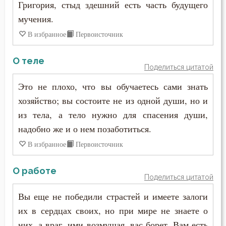
Григория, стыд здешний есть часть будущего
Григорий Нисский
мучения.
Дело
Григорий Палама
В избранное
Первоисточник
Деньги
Григорий Синаит
О теле
Дети
Поделиться цитатой
Григорий Чудотворец
Это не плохо, что вы обучаетесь сами знать
Добро
хозяйство; вы состоите не из одной души, но и
Диадох
Добродетель
из тела, а тело нужно для спасения души,
Димитрий Ростовский
надобно же и о нем позаботиться.
Друг
В избранное
Первоисточник
Дионисий Ареопагит
Духовная жизнь
Епифаний Кипрский
О работе
Поделиться цитатой
Душа
Ерм
Вы еще не победили страстей и имеете залоги
Еда
их в сердцах своих, но при мире не знаете о
Ефрем Сирин
них, а враг, ими возмущая, вас борет. Вам есть
Елеосвящение