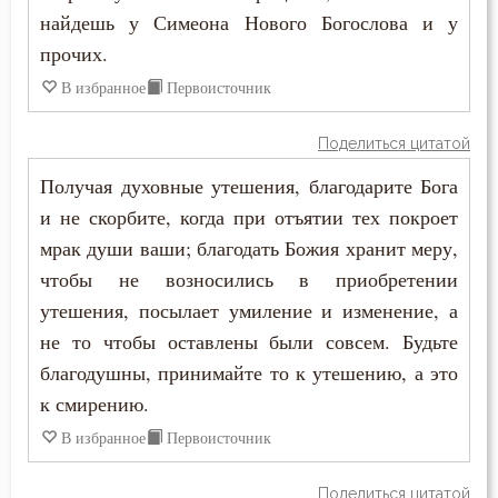
Молитва
найдешь у Симеона Нового Богослова и у
Иустин (Попович)
прочих.
Молчание
Иустин Философ
В избранное
Первоисточник
Монастырь
Каллист Ангеликуд
Поделиться цитатой
Монах
Киприан Карфагенский
Получая духовные утешения, благодарите Бога
Мысли
и не скорбите, когда при отъятии тех покроет
Кирилл Александрийский
мрак души ваши; благодать Божия хранит меру,
Надежда
чтобы не возносились в приобретении
Кирилл Иерусалимский
Наслаждение
утешения, посылает умиление и изменение, а
Климент Римский
не то чтобы оставлены были совсем. Будьте
Начальство
благодушны, принимайте то к утешению, а это
Лев Великий
к смирению.
Нечувствие
Лев Оптинский (Наголкин)
В избранное
Первоисточник
Нищета
Лука (Войно-Ясенецкий)
Поделиться цитатой