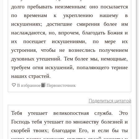
Сострадание
долго пребывать неизменным: оно посылается
по временам к укреплению нашему в
Спасение
искушениях; достигшие смирения более им
наслаждаются, но, впрочем, благодать Божия и
Спокойствие
их посещает искушениями, по мере их
Спор
устроения, чтобы не вознеслись получением
духовных утешений. Тем более мы, немощные,
Сребролюбие
требуем огня искушений, попаляющего терние
Ссора
наших страстей.
В избранное
Первоисточник
Страсть
Поделиться цитатой
Страх
Тебя утешает великопостная служба. Это
Страх Божий
Господь тебя утешает по множеству болезней и
скорбей твоих; благодари Его, и если бы ты
Страх смерти
могла всегда удержать чувство своей нищеты и