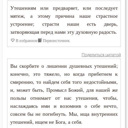
Самолюбие
Утешениям или предваряет, или последует
Феодор Студит
мятеж, а этому причина наше страстное
Самомнение
Феодор Эдесский
устроение; страсти наши есть дверь,
Самоубийство
затворяющая перед нами эту духовную радость.
Феодорит Кирский
В избранное
Первоисточник
Свобода
Феолипт Филадельфийский
Свобода воли
Поделиться цитатой
Феофан Затворник
Вы скорбите о лишении душевных утешений;
Святость
конечно, это тяжело, но когда прибегнем к
Феофил Антиохийский
Священники
смирению, то найдем себя того недостойными,
Феофилакт Болгарский
и, может быть, Промысл Божий, для нашей же
Священное Писание
пользы отнимает от нас утешения, чтобы,
Филарет Московский (Дроздов)
наслаждаясь ими и возомнив о себе нечто,
Сердце
Филофей Синайский
совсем бы не погибнуть. Мы, ища внутренних
Скорбь
утешений, ищем не Бога, а себя.