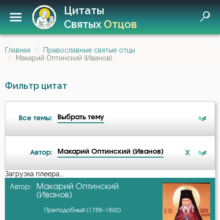
Цитаты
Святых
Отцов
Главная
Православные святые отцы
Макарий Оптинский (Иванов)
Фильтр цитат
Выбрать тему
Все темы:
Макарий Оптинский (Иванов)
X
Автор:
Беседа
Загрузка плеера...
А-я
Макарий Оптинский
Автор:
Бесы
(Иванов)
Авва Дорофей
Преподобный (1788–1860)
Благодарность