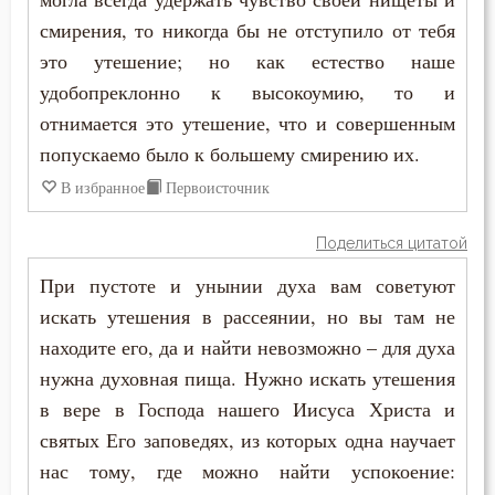
Стыд
смирения, то никогда бы не отступило от тебя
это утешение; но как естество наше
Счастье
удобопреклонно к высокоумию, то и
Тело
отнимается это утешение, что и совершенным
попускаемо было к большему смирению их.
Терпение
В избранное
Первоисточник
Трезвение
Поделиться цитатой
Тщеславие
При пустоте и унынии духа вам советуют
искать утешения в рассеянии, но вы там не
Ум
находите его, да и найти невозможно – для духа
Умерший
нужна духовная пища. Нужно искать утешения
в вере в Господа нашего Иисуса Христа и
Уныние
святых Его заповедях, из которых одна научает
Утешение
нас тому, где можно найти успокоение: