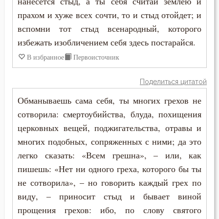
нанесется стыд, а ты себя считай землею и
Антоний Великий
прахом и хуже всех сочти, то и стыд отойдет; и
Воздаяние
вспомни тот стыд всенародный, которого
Антоний Оптинский (Путилов)
Воздержание
избежать изобличением себя здесь постарайся.
Арсений Великий
В избранное
Первоисточник
Война
Афанасий (Сахаров)
Поделиться цитатой
Воля
Афанасий Великий
Обманываешь сама себя, ты многих грехов не
Воля Божия
сотворила: смертоубийства, блуда, похищения
Варнава
церковных вещей, поджигательства, отравы и
Воспитание
многих подобных, сопряженных с ними; да это
Варсонофий Оптинский (Плиханков)
Высокомерие
легко сказать: «Всем грешна», – или, как
Василий Великий
пишешь: «Нет ни одного греха, которого бы ты
Глаза
не сотворила», – но говорить каждый грех по
Григорий Богослов
Гнев
виду, – приносит стыд и бывает виной
Григорий Великий (Двоеслов)
прощения грехов: ибо, по слову святого
Гордость