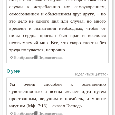
Зосима Палестинский
случаи к истреблению их: самоукорением,
Ересь
самосознанием и объяснением друг другу, – но
Иаков Низибийский
это дело не одного дня или случая, но много
Забота
времени и испытания необходимо, чтобы от
Игнатий Антиохийский
Зависть
нивы сердца прогнан был враг и вселился
Игнатий Брянчанинов
неотъемлемый мир. Все, что скоро спеет и без
Заповеди
труда получается, непрочно.
Иероним Стридонский
Здоровье
В избранное
Первоисточник
Иларион Оптинский (Пономарёв)
Злопамятство
О уме
Поделиться цитатой
Илия Екдик
Искушение
Ум очень способен к ослеплению
Иоанн (Максимович)
чувственностью и всегда желает идти путем
Исповедь
пространным, ведущим в погибель, и многие
Иоанн Дамаскин
Исправление
идут им (Мф. 7:13) – сказал Господь.
Иоанн Златоуст
В избранное
Первоисточник
Истина