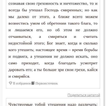
Покаяние
сознавая свою греховность и ничтожество, то и
Никита Стифат
всегда бы утешал Господь смиренных; но как
Поклон
мы далеко от этого, а ближе всего можем
Никифор Уединенник
вознестись умом об обретении такого блага, то
Помощь Божия
Никодим Святогорец
и лишаемся его, но об этом не должно
Послушание
отчаиваться, а смиряться и считать
Николай Сербский
недостойной этого; Бог знает, когда и сколько
Пост
кого утешить; настоящее время – время борьбы
Никон Оптинский (Беляев)
Похвала
и подвига, а утешения не должно искать, оно
Нил Синайский
само приходит, когда благодать усмотрит
Празднословие
даровать его; а ты больше зри свои грехи, кайся
Нил Сорский
и смиряйся.
Прелесть
Паисий (Величковский)
В избранное
Первоисточник
Причастие
Петр Дамаскин
Поделиться цитатой
Промысел Божий
Петр Московский
Чувствуемые тобой утешения надо различать: