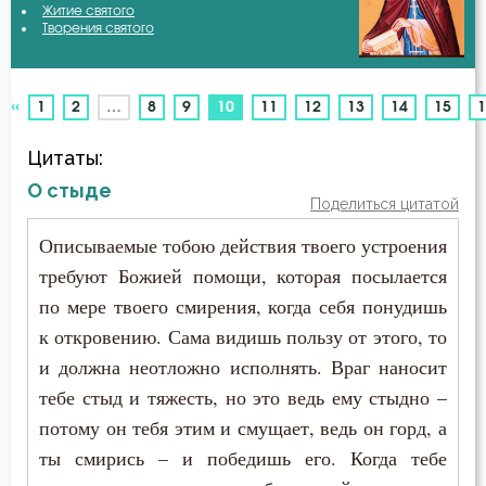
Житие святого
Авва Исайя (Скитский)
Творения святого
Благодать
Авва Феона
Ближний
«
(current)
1
2
…
8
9
10
11
12
13
14
15
1
Авва Филимон
Богатство
Цитаты:
Аврелий Августин
Богопознание
О стыде
Поделиться цитатой
Амвросий Медиоланский
Богоугождение
Описываемые тобою действия твоего устроения
Амвросий Оптинский (Гренков)
требуют Божией помощи, которая посылается
Болезнь
по мере твоего смирения, когда себя понудишь
Амфилохий Иконийский
Борьба
к откровению. Сама видишь пользу от этого, то
Анастасий Антиохийский
и должна неотложно исполнять. Враг наносит
Брак
тебе стыд и тяжесть, но это ведь ему стыдно –
Анастасий Синаит
потому он тебя этим и смущает, ведь он горд, а
Будущее
ты смирись – и победишь его. Когда тебе
Анатолий Оптинский (Зерцалов)
Вера