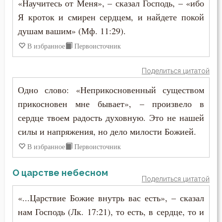
«Научитесь от Меня», – сказал Господь, – «ибо
Учёба
Я кроток и смирен сердцем, и найдете покой
душам вашим» (Мф. 11:29).
Храм
В избранное
Первоисточник
Хула
Поделиться цитатой
Царство небесное
Одно слово: «Неприкосновенный существом
Церковь
прикосновен мне бывает», – произвело в
сердце твоем радость духовную. Это не нашей
Честь
силы и напряжения, но дело милости Божией.
Чистота
В избранное
Первоисточник
Чтение
О царстве небесном
Поделиться цитатой
Ярость
«...Царствие Божие внутрь вас есть», – сказал
нам Господь (Лк. 17:21), то есть, в сердце, то и