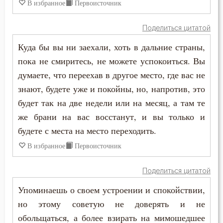
В избранное
Первоисточник
Слава
Слезы
Поделиться цитатой
Куда бы вы ни заехали, хоть в дальние страны,
Смертная память
пока не смиритесь, не можете успокоиться. Вы
Смерть
думаете, что переехав в другое место, где вас не
знают, будете уже и покойны, но, напротив, это
Смех
будет так на две недели или на месяц, а там те
же брани на вас восстанут, и вы только и
Смирение
будете с места на место переходить.
Совесть
В избранное
Первоисточник
Совет
Поделиться цитатой
Сокрушение
Упоминаешь о своем устроении и спокойствии,
но этому советую не доверять и не
Сон
обольщаться, а более взирать на мимошедшее