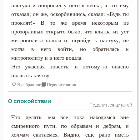
пастуха и попросил у него ягненка, а тот ему
Григорий Нисский
Дело
отказал; он же, оскорбившись, сказал: «Будь ты
Григорий Палама
проклят!» В то же время некоторым из
Деньги
прозорливых открыто было, что клятва из уст
Григорий Синаит
митрополита пошла и, подойдя к пастуху, не
Дети
могла в него войти, но обратилась к
Григорий Чудотворец
Добро
митрополиту и в него вошла.
Диадох
Это ужасная повесть: и потому-то опасно
Добродетель
налагать клятву.
Димитрий Ростовский
Друг
В избранное
Первоисточник
Дионисий Ареопагит
Духовная жизнь
О спокойствии
Епифаний Кипрский
Поделиться цитатой
Душа
Что делать, мы все пока находимся вне
Ерм
смиренного пути, по обрывам и дебрям, и
Еда
Ефрем Сирин
холмам скитаемся. Видно, еще рано иметь
Елеосвящение