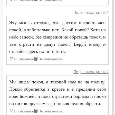
Покаяние
Никита Стифат
Поклон
Поделиться цитатой
Никифор Уединенник
Эту мысль отложи, что другим предоставлен
Помощь Божия
покой, а тебе только нет. Какой покой? Хоть на
Никодим Святогорец
Послушание
небо занеси, без смирения не обретешь покоя, и
Николай Сербский
там страсти не дадут покоя. Веруй этому и
Пост
старайся здесь их исторгать.
Никон Оптинский (Беляев)
В избранное
Первоисточник
Похвала
Нил Синайский
Празднословие
Поделиться цитатой
Нил Сорский
Мы ищем покоя, а таковой нам не на пользу.
Прелесть
Покой обретается в кресте и в предании себя
Паисий (Величковский)
Причастие
воле Божией, и пока страстями боримы и плохо
Петр Дамаскин
на них вооружаемся, то покоя нельзя обрести.
Промысел Божий
В избранное
Первоисточник
Петр Московский