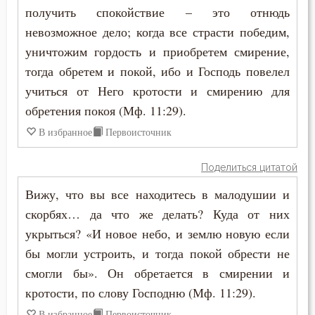
Обличение
получить спокойствие – это отнюдь
Макарий Великий
невозможное дело; когда все страсти победим,
Оправдание себя
уничтожим гордость и приобретем смирение,
Макарий Оптинский (Иванов)
Оскорбление
тогда обретем и покой, ибо и Господь повелел
Максим Грек
учиться от Него кротости и смирению для
Осуждение
обретения покоя (Мф. 11:29).
Максим Исповедник
Отчаяние
В избранное
Первоисточник
Марк Подвижник
Очищение
Поделиться цитатой
Марк Эфесский
Падение
Вижу, что вы все находитесь в малодушии и
Мефодий Олимпийский
скорбях… да что же делать? Куда от них
Память
укрыться? «И новое небо, и землю новую если
Митрофан Воронежский
бы могли устроить, и тогда покой обрести не
Подвиг
смогли бы». Он обретается в смирении и
Моисей Оптинский (Путилов)
Познание себя
кротости, по слову Господню (Мф. 11:29).
Нектарий Оптинский (Тихонов)
В избранное
Первоисточник