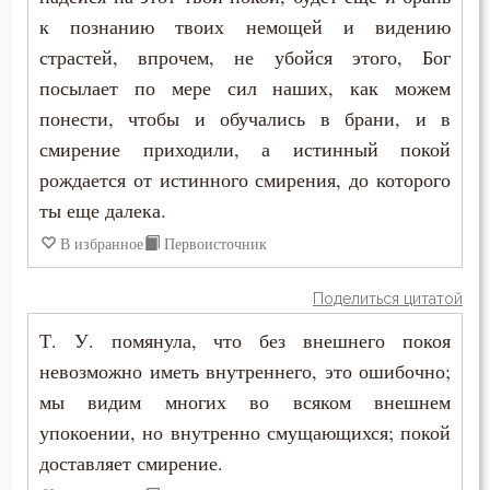
Самолюбие
к познанию твоих немощей и видению
Феодор Студит
страстей, впрочем, не убойся этого, Бог
Самомнение
посылает по мере сил наших, как можем
Феодор Эдесский
Самоубийство
понести, чтобы и обучались в брани, и в
Феодорит Кирский
смирение приходили, а истинный покой
Свобода
рождается от истинного смирения, до которого
Феолипт Филадельфийский
Свобода воли
ты еще далека.
Феофан Затворник
В избранное
Первоисточник
Святость
Феофил Антиохийский
Поделиться цитатой
Священники
Феофилакт Болгарский
Т. У. помянула, что без внешнего покоя
Священное Писание
невозможно иметь внутреннего, это ошибочно;
Филарет Московский (Дроздов)
мы видим многих во всяком внешнем
Сердце
упокоении, но внутренно смущающихся; покой
Филофей Синайский
Скорбь
доставляет смирение.