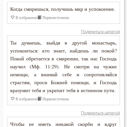
Молитва
Иустин (Попович)
Когда смиришься, получишь мир и успокоение.
Молчание
В избранное
Первоисточник
Иустин Философ
Монастырь
Поделиться цитатой
Каллист Ангеликуд
Монах
Ты думаешь, выйдя в другой монастырь,
Киприан Карфагенский
успокоиться: кто знает, найдешь ли покой?
Мысли
Покой обретается в смирении, так нас Господь
Кирилл Александрийский
Надежда
научил (Мф. 11:29). Не смотри на чужие
Кирилл Иерусалимский
немощи, а внимай себе и сопротивляйся
Наслаждение
страстям, проси Божией помощи, и Господь
Климент Римский
вразумит тебя и укрепит тебя в истинном пути.
Начальство
Лев Великий
В избранное
Первоисточник
Нечувствие
Лев Оптинский (Наголкин)
Поделиться цитатой
Нищета
Лука (Войно-Ясенецкий)
Чтобы не иметь никакой скорби и вдруг