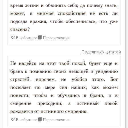
Сострадание
время жизни и обвинять себя; да почему знать,
может, и мнимое спокойствие не есть ли
Спасение
подсада вражия, чтобы обеспечилась, что уже
спасена?
Спокойствие
В избранное
Первоисточник
Спор
Поделиться цитатой
Сребролюбие
Не надейся на этот твой покой, будет еще и
Ссора
брань к познанию твоих немощей и увидению
страстей, впрочем, не убойся этого. Бог
Страсть
посылает по мере сил наших, как можем
Страх
понести, чтобы и обучались в брани, и в
смирение приходили, а истинный покой
Страх Божий
рождается от истинного смирения.
Страх смерти
В избранное
Первоисточник