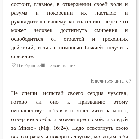
состоит, главное, в отвержении своей воли и
Учёба
разума и покорении их пастырю и
Храм
руководителю вашему ко спасению, через что
может человек достигнуть смирения и
Хула
освободиться от страстей и греховных
действий, и так с помощью Божией получить
Царство небесное
спасение.
Церковь
В избранное
Первоисточник
Честь
Поделиться цитатой
Чистота
Не спеши, испытай своего сердца чувства,
готово ли оно к призванию этому
Чтение
(монашеству). «Если кто хочет идти за мною,
Ярость
отвергнись себя, и возьми крест свой, и следуй
за Мною» (Мф. 16:24). Надо отвергнуть свою
волю и разум и покорить другим, могущим тебя