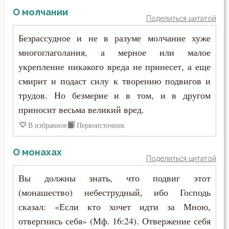
Стыд
О молчании
Поделиться цитатой
Счастье
Безрассудное и не в разуме молчание хуже
многоглаголания, а мерное или малое
Тело
укрепление никакого вреда не принесет, а еще
Терпение
смирит и подаст силу к творению подвигов и
трудов. Но безмерие и в том, и в другом
Трезвение
приносит весьма великий вред.
Тщеславие
В избранное
Первоисточник
Ум
О монахах
Поделиться цитатой
Умерший
Вы должны знать, что подвиг этот
(монашество) небеструдный, ибо Господь
Уныние
сказал: «Если кто хочет идти за Мною,
Утешение
отвергнись себя» (Мф. 16:24). Отвержение себя