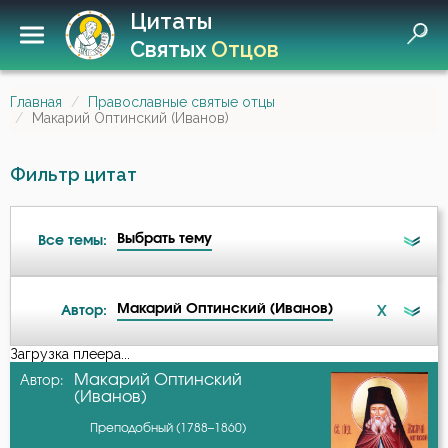
Цитаты
Святых
Отцов
Главная
Православные святые отцы
Макарий Оптинский (Иванов)
Фильтр цитат
Выбрать тему
Все темы:
Макарий Оптинский (Иванов)
X
Автор:
Беседа
Загрузка плеера...
А-я
Макарий Оптинский
Автор:
Бесы
(Иванов)
Авва Дорофей
Преподобный (1788–1860)
Благодарность