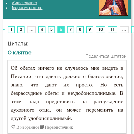
Житие святого
Авва Исайя (Скитский)
Творения святого
Благодать
Авва Феона
Ближний
«
(current)
1
2
…
4
5
6
7
8
9
10
11
…
Авва Филимон
Богатство
Цитаты:
Аврелий Августин
Богопознание
О клятве
Поделиться цитатой
Амвросий Медиоланский
Богоугождение
Об обетах ничего не случалось мне видеть в
Амвросий Оптинский (Гренков)
Писании, что давать должно с благословения,
Болезнь
знаю, что дают их просто. Но есть
Амфилохий Иконийский
Борьба
безрассудные обеты и неудобоисполнимые. В
Анастасий Антиохийский
этом надо представить на рассуждение
Брак
духовного отца, он может переменить на
Анастасий Синаит
другой удобоисполнимый.
Будущее
Анатолий Оптинский (Зерцалов)
В избранное
Первоисточник
Вера