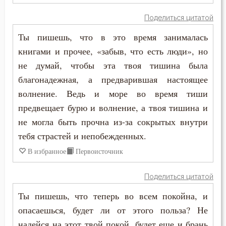
Простота
Пимен Великий
Поделиться цитатой
Прощение
Ты пишешь, что в это время занималась
Поликарп Смирнский
Работа
книгами и прочее, «забыв, что есть люди», но
Серафим Саровский
не думай, чтобы эта твоя тишина была
Раздражительность
благонадежная, а предварившая настоящее
Силуан Афонский
волнение. Ведь и море во время тиши
Разум
предвещает бурю и волнение, а твоя тишина и
Симеон Благоговейный
Рассеянность
не могла быть прочна из-за сокрытых внутри
Симеон Новый Богослов
тебя страстей и непобежденных.
Рассуждение
В избранное
Первоисточник
Симеон Солунский
Ревность
Тихон Задонский
Поделиться цитатой
Родители
Ты пишешь, что теперь во всем покойна, и
Фалассий Ливийский
Ропот
опасаешься, будет ли от этого польза? Не
Феогност
надейся на этот твой покой, будет еще и брань