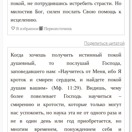
покой, не потрудившись истребить страсти. Но
Зосима Палестинский
милостив Бог, силен послать Свою помощь к
Ересь
исцелению.
Иаков Низибийский
Забота
В избранное
Первоисточник
Игнатий Антиохийский
Зависть
Поделиться цитатой
Игнатий Брянчанинов
Заповеди
Когда хочешь получить истинный покой
Иероним Стридонский
душевный, то послушай Господа,
Здоровье
заповедавшего нам: «Научитесь от Меня, ибо Я
Иларион Оптинский (Пономарёв)
кроток и смирен сердцем, и найдете покой
Злопамятство
Илия Екдик
душам вашим» (Мф. 11:29). Видишь, чему
Искушение
более повелевает Господь научиться –
Иоанн (Максимович)
смирению и кротости, которые только могут
Исповедь
нас успокоить, но наука эта не от одного раза и
Иоанн Дамаскин
Исправление
не в один день или год приобретается, но
Иоанн Златоуст
многим временем, понуждением себя и
Истина