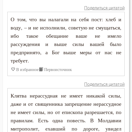
Антоний Великий
Поделиться цитатой
Воздаяние
О том, что вы налагали на себя пост: хлеб и
Антоний Оптинский (Путилов)
Воздержание
воду, – и не исполнили, советую не смущаться,
Арсений Великий
ибо такое обещание ваше не имело
Война
рассуждения и выше силы вашей было
Афанасий (Сахаров)
Воля
предпринято, а Бог выше меры от нас не
Афанасий Великий
требует.
Воля Божия
В избранное
Первоисточник
Варнава
Воспитание
Поделиться цитатой
Варсонофий Оптинский (Плиханков)
Высокомерие
Клятва нерассудная не имеет никакой силы,
Василий Великий
даже и от священника запрещение нерассудное
Глаза
не имеет силы, но от епископа разрешается, по
Григорий Богослов
Гнев
правилам. Есть одна повесть. В Молдавии
Григорий Великий (Двоеслов)
митрополит, ехавший по дороге, увидел
Гордость