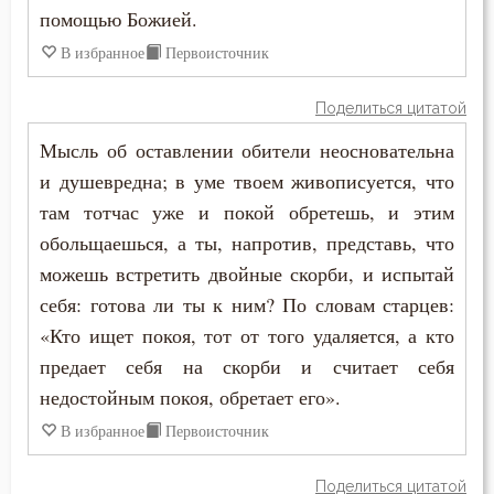
помощью Божией.
Иоанн Карпафский
Клятва
В избранное
Первоисточник
Иоанн Кассиан Римлянин
Колдовство
Поделиться цитатой
Иоанн Кронштадтский
Мысль об оставлении обители неосновательна
Лень
Иоанн Лествичник
и душевредна; в уме твоем живописуется, что
Ложь
там тотчас уже и покой обретешь, и этим
Иоанн Мосх
обольщаешься, а ты, напротив, представь, что
Любовь
можешь встретить двойные скорби, и испытай
Иосиф Оптинский (Литовкин)
Любовь Божия
себя: готова ли ты к ним? По словам старцев:
Ириней Лионский
«Кто ищет покоя, тот от того удаляется, а кто
Любовь к Богу
предает себя на скорби и считает себя
Исаак Сирин Ниневийский
недостойным покоя, обретает его».
Милостыня
Исидор Пелусиот
В избранное
Первоисточник
Мир
Исихий Иерусалимский
Поделиться цитатой