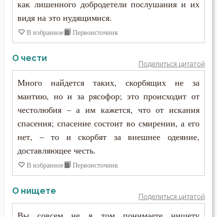
как лишенного добродетели послушания и их
видя на это нудящимися.
В избранное
Первоисточник
О чести
Поделиться цитатой
Много найдется таких, скорбящих не за
мантию, но и за рясофор; это происходит от
честолюбия – а им кажется, что от искания
спасения; спасение состоит во смирении, а его
нет, – то и скорбят за внешнее одеяние,
доставляющее честь.
В избранное
Первоисточник
О нищете
Поделиться цитатой
Вы совсем не в том понимаете нищету