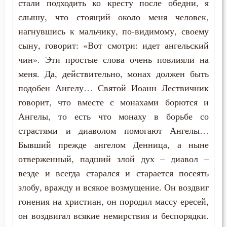
стали подходить ко кресту после обедни, я
Праздник
Никита Стифат
слышу, что стоящий около меня человек,
Празднословие
нагнувшись к мальчику, по-видимому, своему
Никифор Уединенник
сыну, говорит: «Вот смотри: идет ангельский
Причастие
чин». Эти простые слова очень повлияли на
Никодим Святогорец
Промысел Божий
меня. Да, действительно, монах должен быть
Николай Сербский
подобен Ангелу… Святой Иоанн Лествичник
Простота
говорит, что вместе с монахами борются и
Никон Оптинский (Беляев)
Ангелы, то есть что монаху в борьбе со
Псалтирь
страстями и диаволом помогают Ангелы…
Нил Синайский
Работа
Бывший прежде ангелом Денница, а ныне
Нил Сорский
отверженный, падший злой дух – диавол –
Радость
везде и всегда старался и старается посеять
Паисий (Величковский)
Развлечение
злобу, вражду и всякое возмущение. Он воздвиг
Петр Дамаскин
гонения на христиан, он породил массу ересей,
Рай
он воздвигал всякие немирствия и беспорядки.
Петр Московский