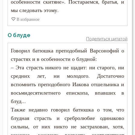
особенности скитяне». Постараемся, братья, и
Суета
мы следовать этому.
Тело
В избранное
Трезвение
О блуде
Поделиться цитатой
Тщеславие
Говорил батюшка преподобный Варсонофий о
Ум
страстях и в особенности о блудной:
– Эта страсть никого не щадит: ни старого, ни
Уныние
средних лет, ни молодого. Достаточно
вспомнить преподобного Иакова отшельника и
Утешение
восьмидесятилетнего епископа, впавших в
Учёба
блуд...
Также недавно говорил батюшка о том, что
Храм
блудная страсть и сребролюбие одинаково
Царство небесное
сильны, от них никто не застрахован, хотя,
конечно, каждому возрасту соответствует