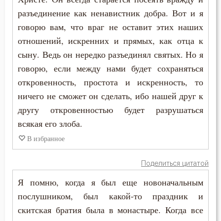
Падение
разъединение как ненавистник добра. Вот и я
Макарий Великий
Печаль по Богу
говорю вам, что враг не оставит этих наших
Макарий Оптинский (Иванов)
отношений, искренних и прямых, как отца к
Подвиг
сыну. Ведь он нередко разъединял святых. Но я
Максим Грек
говорю, если между нами будет сохраняться
Подготовка к смерти
Максим Исповедник
откровенность, простота и искренность, то
Познание себя
ничего не сможет он сделать, ибо нашей друг к
Марк Подвижник
другу откровенностью будет разрушаться
Покаяние
всякая его злоба.
Марк Эфесский
Последние времена
В избранное
Мефодий Олимпийский
Послушание
Поделиться цитатой
Митрофан Воронежский
Пост
Я помню, когда я был еще новоначальным
Моисей Оптинский (Путилов)
послушником, был какой-то праздник и
Почитание Бога
скитская братия была в монастыре. Когда все
Нектарий Оптинский (Тихонов)