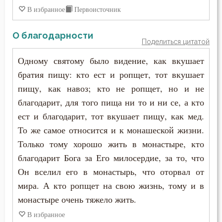
В избранное
Первоисточник
Иоанн Карпафский
Крестное знамение
Иоанн Кассиан Римлянин
О благодарности
Поделиться цитатой
Кротость
Иоанн Кронштадтский
Одному святому было видение, как вкушает
Лицемерие
братия пищу: кто ест и ропщет, тот вкушает
Иоанн Лествичник
пищу, как навоз; кто не ропщет, но и не
Ложь
благодарит, для того пища ни то и ни се, а кто
Иоанн Мосх
Любовь
ест и благодарит, тот вкушает пищу, как мед.
Иосиф Оптинский (Литовкин)
То же самое относится и к монашеской жизни.
Мир
Только тому хорошо жить в монастыре, кто
Ириней Лионский
Молитва
благодарит Бога за Его милосердие, за то, что
Исаак Сирин Ниневийский
Он вселил его в монастырь, что оторвал от
Молчание
мира. А кто ропщет на свою жизнь, тому и в
Исидор Пелусиот
монастыре очень тяжело жить.
Монастырь
Исихий Иерусалимский
В избранное