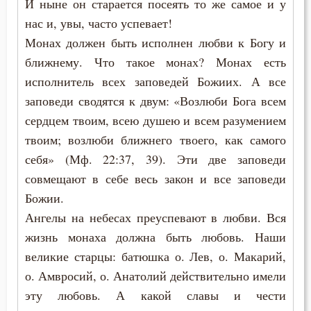
И ныне он старается посеять то же самое и у
Решимость
нас и, увы, часто успевает!
Пимен Великий
Самоубийство
Монах должен быть исполнен любви к Богу и
Поликарп Смирнский
ближнему. Что такое монах? Монах есть
Святость
исполнитель всех заповедей Божиих. А все
Серафим Саровский
Священное Писание
заповеди сводятся к двум: «Возлюби Бога всем
Силуан Афонский
сердцем твоим, всею душею и всем разумением
Сердце
твоим; возлюби ближнего твоего, как самого
Симеон Благоговейный
себя» (Мф. 22:37, 39). Эти две заповеди
Скорбь
совмещают в себе весь закон и все заповеди
Симеон Новый Богослов
Слава
Божии.
Симеон Солунский
Ангелы на небесах преуспевают в любви. Вся
Смерть
жизнь монаха должна быть любовь. Наши
Тихон Задонский
великие старцы: батюшка о. Лев, о. Макарий,
Смерть душевная
Фалассий Ливийский
о. Амвросий, о. Анатолий действительно имели
Смех
эту любовь. А какой славы и чести
Феогност