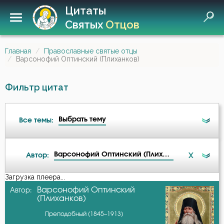
Цитаты
Святых
Отцов
Главная
Православные святые отцы
Варсонофий Оптинский (Плиханков)
Фильтр цитат
Выбрать тему
Все темы:
Варсонофий Оптинский (Плиханков)
X
Автор:
Ад
Загрузка плеера...
А-я
Варсонофий Оптинский
Автор:
Ангел
(Плиханков)
Авва Дорофей
Преподобный (1845–1913)
Антихрист