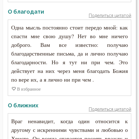
Монах
Иустин (Попович)
О благодати
Мученичество
Поделиться цитатой
Иустин Философ
Одна мысль постоянно стоит передо мной: как
Мысли
спасти мне свою душу? Нет во мне ничего
Каллист Ангеликуд
Надежда
доброго. Вам все известно: получаю
Киприан Карфагенский
благодарственные письма, да и лично получаю
Наказание
благодарности. Но я тут ни при чем. Это
Кирилл Александрийский
действует на них через меня благодать Божия
Наслаждение
Кирилл Иерусалимский
по вере их, а я лично ни при чем .
Нравственность
В избранное
Климент Римский
Оправдание себя
О ближних
Лев Великий
Поделиться цитатой
Оскорбление
Лев Оптинский (Наголкин)
Враг ненавидит, когда один относится к
Очищение
другому с искренними чувствами и любовью о
Лука (Войно-Ясенецкий)
Христе. Он всегда старается посеять вражду и