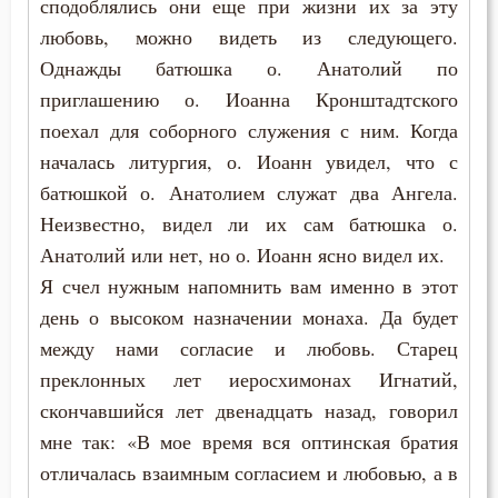
сподоблялись они еще при жизни их за эту
Смирение
любовь, можно видеть из следующего.
Феодор Студит
Смысл жизни
Однажды батюшка о. Анатолий по
Феодор Эдесский
приглашению о. Иоанна Кронштадтского
Соблазн
поехал для соборного служения с ним. Когда
Феодорит Кирский
началась литургия, о. Иоанн увидел, что с
Совет
Феолипт Филадельфийский
батюшкой о. Анатолием служат два Ангела.
Сомнение
Неизвестно, видел ли их сам батюшка о.
Феофан Затворник
Анатолий или нет, но о. Иоанн ясно видел их.
Сон
Я счел нужным напомнить вам именно в этот
Феофил Антиохийский
Спасение
день о высоком назначении монаха. Да будет
Феофилакт Болгарский
между нами согласие и любовь. Старец
Ссора
преклонных лет иеросхимонах Игнатий,
Филарет Московский (Дроздов)
скончавшийся лет двенадцать назад, говорил
Страсть
Филофей Синайский
мне так: «В мое время вся оптинская братия
Страх
отличалась взаимным согласием и любовью, а в