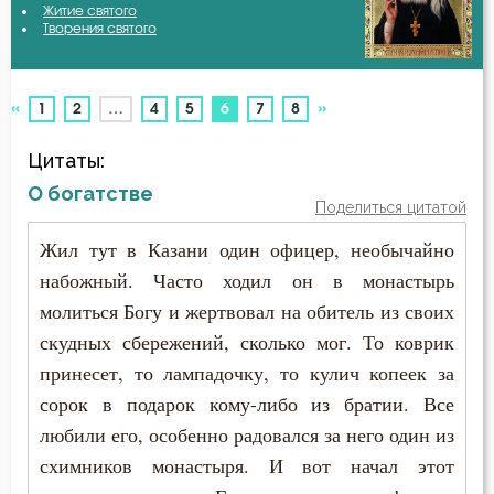
Житие святого
Авва Исайя (Скитский)
Творения святого
Атеизм
Авва Феона
Беспечность
«
»
(current)
1
2
…
4
5
6
7
8
Авва Филимон
Бесы
Цитаты:
Аврелий Августин
Благодарность
О богатстве
Поделиться цитатой
Амвросий Медиоланский
Благодать
Жил тут в Казани один офицер, необычайно
Амвросий Оптинский (Гренков)
набожный. Часто ходил он в монастырь
Благословение
молиться Богу и жертвовал на обитель из своих
Амфилохий Иконийский
Ближний
скудных сбережений, сколько мог. То коврик
Анастасий Антиохийский
принесет, то лампадочку, то кулич копеек за
Блуд
сорок в подарок кому-либо из братии. Все
Анастасий Синаит
любили его, особенно радовался за него один из
Богатство
схимников монастыря. И вот начал этот
Анатолий Оптинский (Зерцалов)
Богопознание