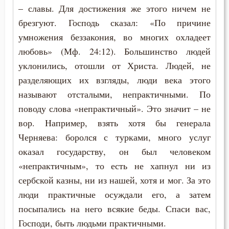
– славы. Для достижения же этого ничем не
Зосима Палестинский
брезгуют. Господь сказал: «По причине
Жизнь
Иаков Низибийский
умножения беззакония, во многих охладеет
Жизнь вечная
любовь» (Мф. 24:12). Большинство людей
Игнатий Антиохийский
уклонились, отошли от Христа. Людей, не
Заповеди
разделяющих их взгляды, люди века этого
Игнатий Брянчанинов
Знание
называют отсталыми, непрактичными. По
Иероним Стридонский
поводу слова «непрактичный». Это значит – не
Икона
вор. Например, взять хотя бы генерала
Иларион Оптинский (Пономарёв)
Черняева: боролся с турками, много услуг
Искушение
Илия Екдик
оказал государству, он был человеком
Исповедь
«непрактичным», то есть не хапнул ни из
Иоанн (Максимович)
сербской казны, ни из нашей, хотя и мог. За это
Исправление
люди практичные осуждали его, а затем
Иоанн Дамаскин
Колдовство
посыпались на него всякие беды. Спаси вас,
Иоанн Златоуст
Господи, быть людьми практичными.
Красота