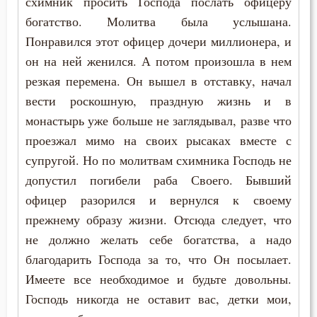
схимник просить Господа послать офицеру
Антоний Великий
богатство. Молитва была услышана.
Богослужение
Понравился этот офицер дочери миллионера, и
Антоний Оптинский (Путилов)
Болезнь
он на ней женился. А потом произошла в нем
Арсений Великий
резкая перемена. Он вышел в отставку, начал
Брак
вести роскошную, праздную жизнь и в
Афанасий (Сахаров)
монастырь уже больше не заглядывал, разве что
Вера
проезжал мимо на своих рысаках вместе с
Афанасий Великий
Ветхий Завет
супругой. Но по молитвам схимника Господь не
Варнава
допустил погибели раба Своего. Бывший
Вечные муки
офицер разорился и вернулся к своему
Варсонофий Оптинский (Плиханков)
прежнему образу жизни. Отсюда следует, что
Власть
Василий Великий
не должно желать себе богатства, а надо
Воздержание
благодарить Господа за то, что Он посылает.
Григорий Богослов
Имеете все необходимое и будьте довольны.
Воля
Господь никогда не оставит вас, детки мои,
Григорий Великий (Двоеслов)
Воля Божия