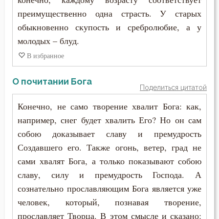
Целомудрие
преимущественно одна страсть. У старых
обыкновенно скупость и сребролюбие, а у
Церковь
молодых – блуд.
Человек
В избранное
Чревоугодие
О почитании Бога
Поделиться цитатой
Чтение
Конечно, не само творение хвалит Бога: как,
Чудо
например, снег будет хвалить Его? Но он сам
собою доказывает славу и премудрость
Язычество
Создавшего его. Также огонь, ветер, град не
сами хвалят Бога, а только показывают собою
славу, силу и премудрость Господа. А
сознательно прославляющим Бога является уже
человек, который, познавая творение,
прославляет Творца. В этом смысле и сказано: