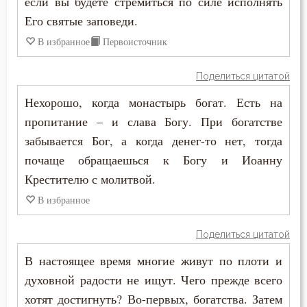
если вы будете стремиться по силе исполнять
Григорий Нисский
Его святые заповеди.
Воспитание
В избранное
Первоисточник
Григорий Палама
Гонение
Григорий Синаит
Поделиться цитатой
Гордость
Нехорошо, когда монастырь богат. Есть на
Григорий Чудотворец
пропитание – и слава Богу. При богатстве
Грех
Диадох
забывается Бог, а когда денег-то нет, тогда
Дети
почаще обращаешься к Богу и Иоанну
Димитрий Ростовский
Крестителю с молитвой.
Дух Святой
Дионисий Ареопагит
В избранное
Духовная жизнь
Епифаний Кипрский
Поделиться цитатой
Душа
В настоящее время многие живут по плоти и
Ерм
Женщина
духовной радости не ищут. Чего прежде всего
Ефрем Сирин
хотят достигнуть? Во-первых, богатства. Затем
Животные