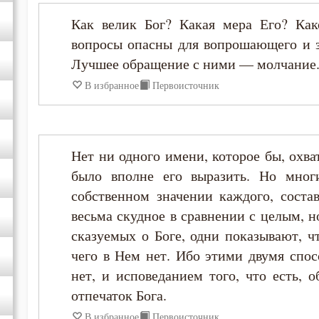
Как велик Бог? Какая мера Его? Ка
Диадох
вопросы опасны для вопрошающего и з
Лучшее обращение с ними — молчание
Димитрий Ростовский
В избранное
Первоисточник
Дионисий Ареопагит
Епифаний Кипрский
Нет ни одного имени, которое бы, охва
было вполне его выразить. Но мног
Ерм
собственном значении каждого, соста
весьма скудное в сравнении с целым, н
Ефрем Сирин
сказуемых о Боге, одни показывают, чт
чего в Нем нет. Ибо этими двумя спосо
Зосима Палестинский
нет, и исповеданием того, что есть, 
отпечаток Бога.
Иаков Низибийский
В избранное
Первоисточник