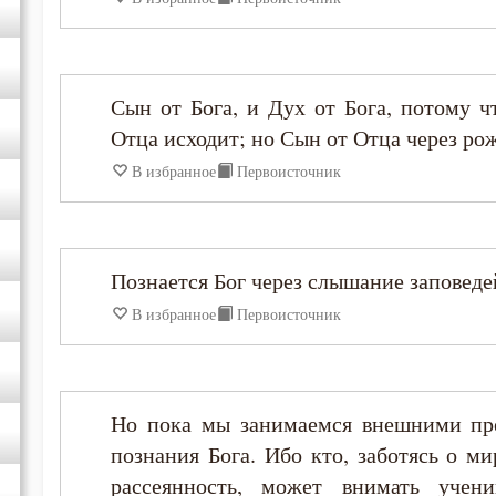
Исидор Пелусиот
Исихий Иерусалимский
Сын от Бога, и Дух от Бога, потому 
Иустин (Попович)
Отца исходит; но Сын от Отца через рож
В избранное
Первоисточник
Иустин Философ
Каллист Ангеликуд
Познается Бог через слышание заповеде
Киприан Карфагенский
В избранное
Первоисточник
Кирилл Александрийский
Но пока мы занимаемся внешними пр
Кирилл Иерусалимский
познания Бога. Ибо кто, заботясь о м
рассеянность, может внимать уче
Климент Римский