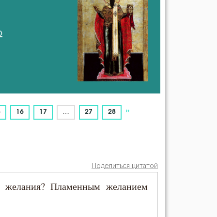
о
»
5
16
17
…
27
28
Поделиться цитатой
го желания? Пламенным желанием