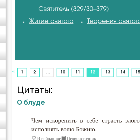
Святитель (329/30–379)
Авва Исайя (Скитский)
Житие святого
Творения святог
Авва Феона
Авва Филимон
Аврелий Августин
«
(current)
1
2
…
10
11
12
13
14
1
Амвросий Медиоланский
Цитаты:
О блуде
Амвросий Оптинский (Гренков)
Чем искоренить в себе страсть зло
Амфилохий Иконийский
исполнять волю Божию.
Анастасий Антиохийский
В избранное
Первоисточник