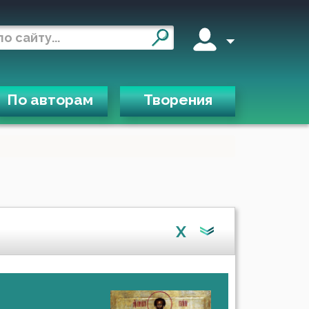
По авторам
Творения
X