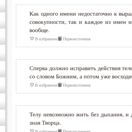
Иоанн Карпафский
Как одного имени недостаточно к выр
совокупности, так и каждое из имен н
Иоанн Кассиан Римлянин
вообще.
Иоанн Кронштадтский
В избранное
Первоисточник
Иоанн Лествичник
Сперва должно исправить действия тел
Иоанн Мосх
со словом Божиим, а потом уже восход
В избранное
Первоисточник
Иосиф Оптинский (Литовкин)
Ириней Лионский
Телу невозможно жить без дыхания, и 
Исаак Сирин Ниневийский
зная Творца.
В избранное
Первоисточник