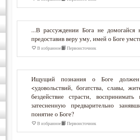
Игнатий Антиохийский
Игнатий Брянчанинов
...В рассуждении Бога не домогайся
предоставив веру уму, имей о Боге умст
Иероним Стридонский
В избранное
Первоисточник
Иларион Оптинский (Пономарёв)
Илия Екдик
Ищущий познания о Боге должен 
<удовольствий, богатства, славы, жи
Иоанн (Максимович)
бездействие страсти, воспринимать
затесненную предварительно заняв
Иоанн Дамаскин
понятие о Боге?
В избранное
Первоисточник
Иоанн Златоуст