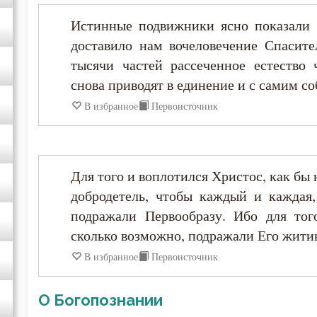
Истинные подвижники ясно показали ж
Варсонофий Оптинский (Плиханков)
доставило нам вочеловечение Спасите
тысячи частей рассеченное естество 
Василий Великий
снова приводят в единение и с самим со
Григорий Богослов
В избранное
Первоисточник
Григорий Великий (Двоеслов)
Для того и воплотился Христос, как бы 
Григорий Нисский
добродетель, чтобы каждый и каждая,
подражали Первообразу. Ибо для тог
Григорий Палама
сколько возможно, подражали Его жити
В избранное
Первоисточник
Григорий Синаит
О Богопознании
Григорий Чудотворец