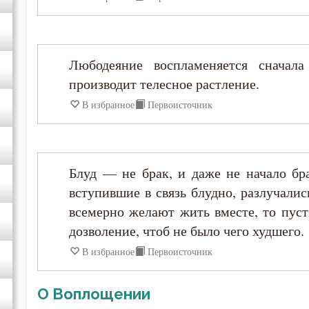
Анастасий Синаит
Любодеяние воспламеняется сначал
Анатолий Оптинский (Зерцалов)
производит телесное растление.
В избранное
Первоисточник
Антоний Великий
Антоний Оптинский (Путилов)
Блуд — не брак, и даже не начало бр
Арсений Великий
вступившие в связь блудно, разлучалис
всемерно желают жить вместе, то пуст
Афанасий (Сахаров)
дозволение, чтоб не было чего худшего.
В избранное
Первоисточник
Афанасий Великий
О Воплощении
Варнава