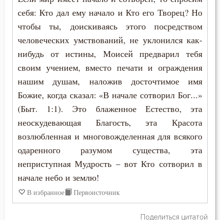
Пимен Великий
себя: Кто дал ему начало и Кто его Творец? Но
Лукавство
чтобы ты, доискиваясь этого посредством
Поликарп Смирнский
человеческих умствований, не уклонился как-
Любовь
Серафим Саровский
нибудь от истины, Моисей предварил тебя
Любовь Божия
своим учением, вместо печати и ограждения
Силуан Афонский
нашим душам, наложив досточтимое имя
Любовь к Богу
Божие, когда сказал: «В начале сотворил Бог...»
Симеон Благоговейный
Любомудрие
(Быт. 1:1). Это блаженное Естество, эта
Симеон Новый Богослов
неоскудевающая Благость, эта Красота
Милостыня
возлюбленная и многовожделенная для всякого
Симеон Солунский
одаренного разумом существа, эта
Мир
неприступная Мудрость – вот Кто сотворил в
Тихон Задонский
Молитва
начале небо и землю!
Фалассий Ливийский
В избранное
Первоисточник
Монах
Феогност
Мудрость
Поделиться цитатой