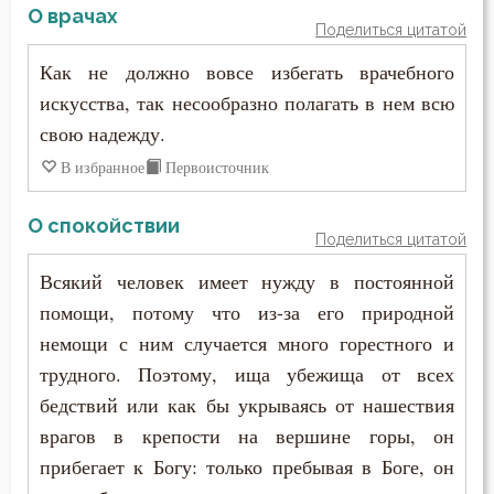
Григорий Нисский
О врачах
Вечные муки
Поделиться цитатой
Григорий Палама
Как не должно вовсе избегать врачебного
Воздаяние
искусства, так несообразно полагать в нем всю
Григорий Синаит
Воздержание
свою надежду.
Григорий Чудотворец
В избранное
Первоисточник
Война
Диадох
О спокойствии
Воля
Поделиться цитатой
Димитрий Ростовский
Воля Божия
Всякий человек имеет нужду в постоянной
Дионисий Ареопагит
помощи, потому что из-за его природной
Воплощение
немощи с ним случается много горестного и
Епифаний Кипрский
трудного. Поэтому, ища убежища от всех
Воскресение
Ерм
бедствий или как бы укрываясь от нашествия
Воспитание
врагов в крепости на вершине горы, он
Ефрем Сирин
прибегает к Богу: только пребывая в Боге, он
Врач