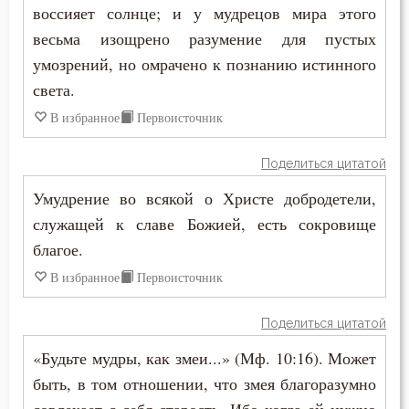
Страх
воссияет солнце; и у мудрецов мира этого
весьма изощрено разумение для пустых
Страх Божий
умозрений, но омрачено к познанию истинного
света.
Страшный суд
В избранное
Первоисточник
Суета
Поделиться цитатой
Счастье
Умудрение во всякой о Христе добродетели,
Тело
служащей к славе Божией, есть сокровище
благое.
Терпение
В избранное
Первоисточник
Трезвение
Поделиться цитатой
Троица
«Будьте мудры, как змеи...» (Мф. 10:16). Может
Тщеславие
быть, в том отношении, что змея благоразумно