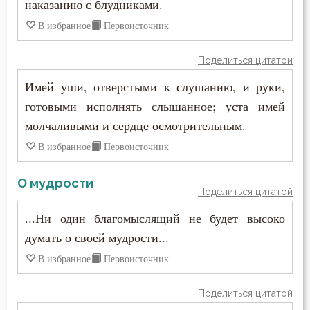
наказанию с блудниками.
Сердце
В избранное
Первоисточник
Сквернословие
Поделиться цитатой
Скорбь
Имей уши, отверстыми к слушанию, и руки,
Скромность
готовыми исполнять слышанное; уста имей
молчаливыми и сердце осмотрительным.
Слава
В избранное
Первоисточник
Славолюбие
О мудрости
Сластолюбие
Поделиться цитатой
...Ни один благомыслящий не будет высоко
Слезы
думать о своей мудрости...
Служение Богу
В избранное
Первоисточник
Слух
Поделиться цитатой