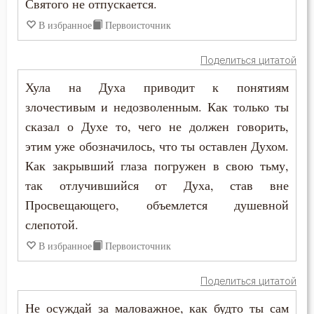
Святого не отпускается.
В избранное
Первоисточник
Одежда
Оправдание себя
Поделиться цитатой
Хула на Духа приводит к понятиям
Осуждение
злочестивым и недозволенным. Как только ты
Отчаяние
сказал о Духе то, чего не должен говорить,
этим уже обозначилось, что ты оставлен Духом.
Память
Как закрывший глаза погружен в свою тьму,
так отлучившийся от Духа, став вне
Печаль
Просвещающего, объемлется душевной
Печаль по Богу
слепотой.
В избранное
Первоисточник
Плач
Плоть
Поделиться цитатой
Не осуждай за маловажное, как будто ты сам
Подвиг