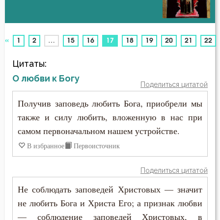
Беда
Авва Феона
Бедность
«
(current)
1
2
…
15
16
17
18
19
20
21
22
Авва Филимон
Безмолвие
Цитаты:
Аврелий Августин
Бесстрастие
О любви к Богу
Поделиться цитатой
Амвросий Медиоланский
Бесы
Получив заповедь любить Бога, приобрели мы
Амвросий Оптинский (Гренков)
также и силу любить, вложенную в нас при
Благодарность
самом первоначальном нашем устройстве.
Амфилохий Иконийский
Благодать
В избранное
Первоисточник
Анастасий Антиохийский
Благоразумие
Поделиться цитатой
Анастасий Синаит
Благочестие
Не соблюдать заповедей Христовых — значит
Анатолий Оптинский (Зерцалов)
не любить Бога и Христа Его; а признак любви
Ближний
— соблюдение заповедей Христовых, в