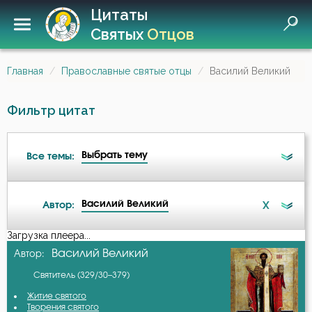
Цитаты
Святых
Отцов
Главная
Православные святые отцы
Василий Великий
Фильтр цитат
Выбрать тему
Все темы:
Василий Великий
X
Автор:
Ангел
Загрузка плеера...
А-я
Василий Великий
Автор:
Ангел Хранитель
Святитель (329/30–379)
Авва Дорофей
Атеизм
Житие святого
Творения святого
Авва Исайя (Скитский)