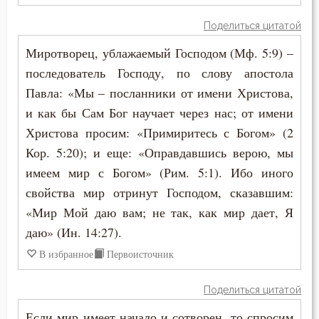
Никита Стифат
Колдовство
Поделиться цитатой
Никифор Уединенник
Миротворец, ублажаемый Господом (Мф. 5:9) –
Кощунство
последователь Господу, по слову апостола
Никодим Святогорец
Красота
Павла: «Мы – посланники от имени Христова,
Николай Сербский
и как бы Сам Бог научает через нас; от имени
Крест
Христова просим: «Примиритесь с Богом» (2
Никон Оптинский (Беляев)
Кор. 5:20); и еще: «Оправдавшись верою, мы
Крещение
Нил Синайский
имеем мир с Богом» (Рим. 5:1). Ибо иного
Кротость
свойства мир отринут Господом, сказавшим:
Нил Сорский
«Мир Мой даю вам; не так, как мир дает, Я
Лень
даю» (Ин. 14:27).
Паисий (Величковский)
Лесть
В избранное
Первоисточник
Петр Дамаскин
Лицемерие
Поделиться цитатой
Петр Московский
Ложь
Если мир имеет начало и сотворен, то спросим