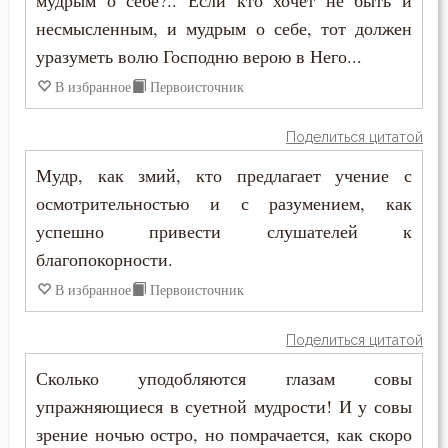
мудрым о себе?.. Если кто хочет не быть и
Сотворение мира
несмысленным, и мудрым о себе, тот должен
уразуметь волю Господню верою в Него...
Спасение
В избранное
Первоисточник
Сплетни
Поделиться цитатой
Спокойствие
Мудр, как змий, кто предлагает учение с
Спор
осмотрительностью и с разумением, как
успешно привести слушателей к
Справедливость
благопокорности.
Сребролюбие
В избранное
Первоисточник
Ссора
Поделиться цитатой
Страдание
Сколько уподобляются глазам совы
упражняющиеся в суетной мудрости! И у совы
Страсть
зрение ночью остро, но помрачается, как скоро