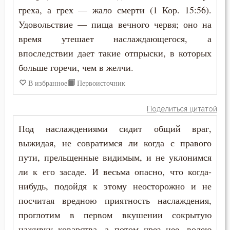
греха, а грех — жало смерти (1 Кор. 15:56).
Удовольствие — пища вечного червя; оно на
время утешает наслаждающегося, а
впоследствии дает такие отпрыски, в которых
больше горечи, чем в желчи.
В избранное
Первоисточник
Поделиться цитатой
Под наслаждениями сидит общий враг,
выжидая, не совратимся ли когда с правого
пути, прельщенные видимым, и не уклонимся
ли к его засаде. И весьма опасно, что когда-
нибудь, подойдя к этому неосторожно и не
посчитая вредною приятность наслаждения,
проглотим в первом вкушении сокрытую
наживку коварства, а потом чрез нее, волею