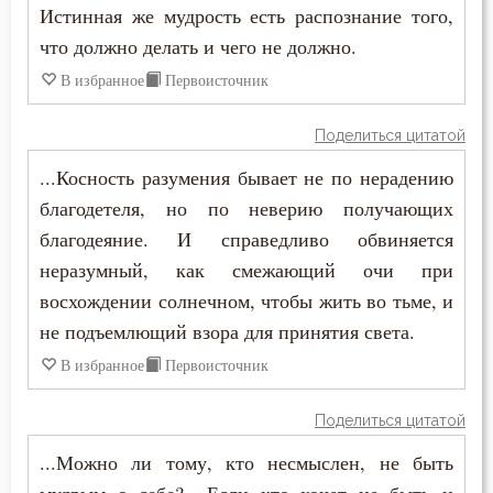
Смертная память
Истинная же мудрость есть распознание того,
что должно делать и чего не должно.
Смерть
В избранное
Первоисточник
Смех
Поделиться цитатой
Смирение
...Косность разумения бывает не по нерадению
благодетеля, но по неверию получающих
Смысл жизни
благодеяние. И справедливо обвиняется
Снисхождение
неразумный, как смежающий очи при
восхождении солнечном, чтобы жить во тьме, и
Соблазн
не подъемлющий взора для принятия света.
Совершенство
В избранное
Первоисточник
Совет
Поделиться цитатой
Сокрушение
...Можно ли тому, кто несмыслен, не быть