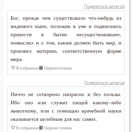
Макарий Великий
Поделиться цитатой
Злопамятство
Макарий Оптинский (Иванов)
Бог, прежде чем существовало что-нибудь из
Знание
видимого ныне, положив в уме и подвигшись
Максим Грек
привести в бытие несуществовавшее,
Идолопоклонство
помыслил и о том, каким должен быть мир, и
Максим Исповедник
Икона
произвел материю, соответственную форме
Марк Подвижник
мира.
Искушение
В избранное
Первоисточник
Марк Эфесский
Исповедник
Мефодий Олимпийский
Поделиться цитатой
Исповедь
Ничто не сотворено напрасно и без пользы.
Митрофан Воронежский
Ибо оно или служит пищей какому-либо
Исправление
Моисей Оптинский (Путилов)
животному, или с помощью врачебной науки
Истина
оказывается целебным для нас самих.
Нектарий Оптинский (Тихонов)
В избранное
Первоисточник
Клятва