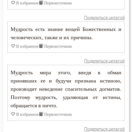
В избранное
Первоисточник
Церковь
Человек
Поделиться цитатой
Мудрость есть знание вещей Божественных и
Человекоугодие
человеческих, также и их причины.
Честь
В избранное
Первоисточник
Чистота
Поделиться цитатой
Чревоугодие
Мудрость мира этого, введя в обман
принявших ее и будучи признана истиною,
Щедрость
производит неведение спасительных догматов.
Поэтому мудрость, удаляющая от истины,
Юность
обращается в ничто.
Язык
В избранное
Первоисточник
Язычество
Поделиться цитатой