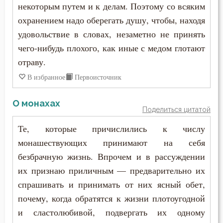
Ревность по Богу
некоторым путем и к делам. Поэтому со всяким
охранением надо оберегать душу, чтобы, находя
Рождество
удовольствие в словах, незаметно не принять
Роскошь
чего-нибудь плохого, как иные с медом глотают
отраву.
Самолюбие
В избранное
Первоисточник
Самомнение
О монахах
Поделиться цитатой
Свобода
Те, которые причислились к числу
Святость
монашествующих принимают на себя
безбрачную жизнь. Впрочем и в рассуждении
Священники
их признаю приличным — предварительно их
Священное Писание
спрашивать и принимать от них ясный обет,
почему, когда обратятся к жизни плотоугодной
Семья
и сластолюбивой, подвергать их одному