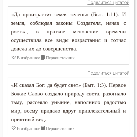
Поделиться цитатой
Иустин (Попович)
Ересь
«Да произрастит земля зелень» (Быт. 1:11). И
Иустин Философ
земля, соблюдая законы Создателя, начав с
Женщина
ростка, в краткое мгновение времени
Каллист Ангеликуд
Жизнь
осуществила все виды возрастания и тотчас
Киприан Карфагенский
довела их до совершенства.
Жизнь вечная
В избранное
Первоисточник
Кирилл Александрийский
Забота
Кирилл Иерусалимский
Поделиться цитатой
Зависть
«И сказал Бог: да будет свет» (Быт. 1:3). Первое
Климент Римский
Закон Божий
Божие Слово создало природу света, разогнало
Лев Великий
тьму, рассеяло уныние, наполнило радостью
Заповеди
мир, всему придало вдруг привлекательный и
Лев Оптинский (Наголкин)
приятный вид.
Здоровье
Лука (Войно-Ясенецкий)
В избранное
Первоисточник
Зло