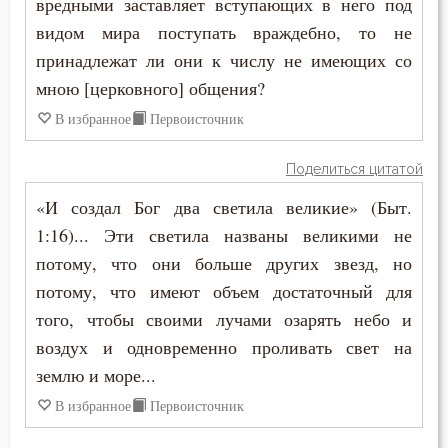
вредными заставляет вступающих в него под
Иоанн Карпафский
Дело
видом мира поступать враждебно, то не
Иоанн Кассиан Римлянин
принадлежат ли они к числу не имеющих со
Деньги
мною [церковного] общения?
Иоанн Кронштадтский
Дети
В избранное
Первоисточник
Иоанн Лествичник
Добро
Поделиться цитатой
Иоанн Мосх
«И создал Бог два светила великие» (Быт.
Добродетель
1:16)... Эти светила названы великими не
Иосиф Оптинский (Литовкин)
Друг
потому, что они больше других звезд, но
Ириней Лионский
потому, что имеют объем достаточный для
Дух Святой
того, чтобы своими лучами озарять небо и
Исаак Сирин Ниневийский
Душа
воздух и одновременно проливать свет на
Исидор Пелусиот
землю и море...
Еда
В избранное
Первоисточник
Исихий Иерусалимский
Елеосвящение