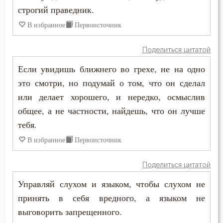
строгий праведник.
Подвижничество
В избранное
Первоисточник
Познание себя
Поделиться цитатой
Покаяние
Если увидишь ближнего во грехе, не на одно
это смотри, но подумай о том, что он сделал
Поклон
или делает хорошего, и нередко, осмыслив
общее, а не частности, найдешь, что он лучше
Помощь Божия
тебя.
Порок
В избранное
Первоисточник
Последние времена
Поделиться цитатой
Послушание
Управляй слухом и языком, чтобы слухом не
принять в себя вредного, а языком не
Пост
выговорить запрещенного.
Похвала