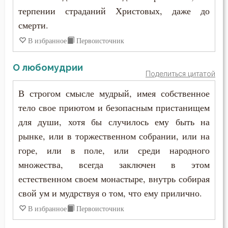
Антоний Великий
терпении страданий Христовых, даже до
Блуд
смерти.
Антоний Оптинский (Путилов)
Бог
В избранное
Первоисточник
Арсений Великий
Богатство
О любомудрии
Афанасий (Сахаров)
Поделиться цитатой
Богопознание
В строгом смысле мудрый, имея собственное
Афанасий Великий
Богоугождение
тело свое приютом и безопасным пристанищем
Варнава
для души, хотя бы случилось ему быть на
Болезнь
рынке, или в торжественном собрании, или на
Варсонофий Оптинский (Плиханков)
Борьба
горе, или в поле, или среди народного
Василий Великий
множества, всегда заключен в этом
Будущее
естественном своем монастыре, внутрь собирая
Григорий Богослов
свой ум и мудрствуя о том, что ему прилично.
Ведение
Григорий Великий (Двоеслов)
В избранное
Первоисточник
Вера