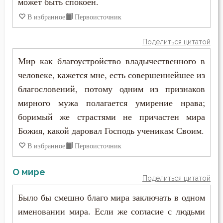
может быть спокоен.
Зосима Палестинский
Высокомерие
В избранное
Первоисточник
Иаков Низибийский
Гадание
Поделиться цитатой
Игнатий Антиохийский
Глаза
Мир как благоустройство владычественного в
Игнатий Брянчанинов
человеке, кажется мне, есть совершеннейшее из
Гнев
благословений, потому одним из признаков
Иероним Стридонский
мирного мужа полагается умирение нрава;
Гнев Божий
Иларион Оптинский (Пономарёв)
боримый же страстями не причастен мира
Гордость
Божия, какой даровал Господь ученикам Своим.
Илия Екдик
В избранное
Первоисточник
Господь
Иоанн (Максимович)
Гость
О мире
Поделиться цитатой
Иоанн Дамаскин
Грех
Было бы смешно благо мира заключать в одном
Иоанн Златоуст
именовании мира. Если же согласие с людьми
Девство