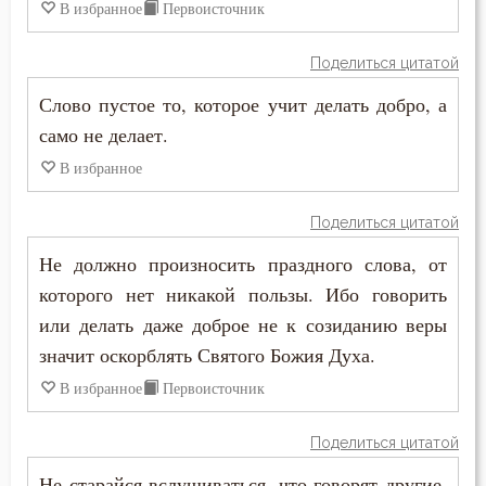
В избранное
Первоисточник
Похоть
Поделиться цитатой
Праведность
Слово пустое то, которое учит делать добро, а
само не делает.
Празднословие
В избранное
Прелюбодеяние
Поделиться цитатой
Привычки
Не должно произносить праздного слова, от
которого нет никакой пользы. Ибо говорить
Приметы
или делать даже доброе не к созиданию веры
Причастие
значит оскорблять Святого Божия Духа.
В избранное
Первоисточник
Промысел Божий
Проповеди
Поделиться цитатой
Не старайся вслушиваться, что говорят другие,