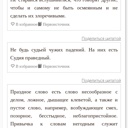
Прошение
чтобы и самому не быть осмеянным и не
Прощение
сделать их злоречивыми.
В избранное
Первоисточник
Пьянство
Работа
Поделиться цитатой
Не будь судьей чужих падений. На них есть
Радость
Судия праведный.
Раздражительность
В избранное
Первоисточник
Рай
Поделиться цитатой
Раскаяние
Праздное слово есть слово несообразное с
делом, ложное, дышащее клеветой, а также и
Раскол
пустое слово, например, возбуждающее смех,
позорное, бесстыдное, неблагопристойное.
Рассеянность
Привычка к словам негодным служит