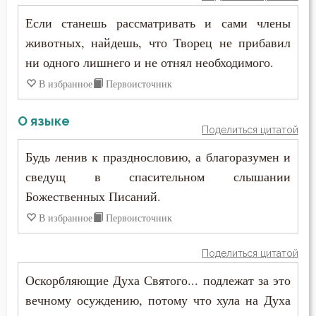
Феодор Студит
Если станешь рассматривать и сами члены
Мученичество
животных, найдешь, что Творец не прибавил
Феодор Эдесский
Мысли
ни одного лишнего и не отнял необходимого.
Феодорит Кирский
В избранное
Первоисточник
Надежда
Феолипт Филадельфийский
О языке
Наказание
Поделиться цитатой
Феофан Затворник
Наслаждение
Будь ленив к празднословию, а благоразумен и
Феофил Антиохийский
сведущ в спасительном слышании
Начальство
Божественных Писаний.
Феофилакт Болгарский
Ненависть
В избранное
Первоисточник
Филарет Московский (Дроздов)
Нерадение
Поделиться цитатой
Филофей Синайский
Оскорбляющие Духа Святого... подлежат за это
Обличение
вечному осуждению, потому что хула на Духа
Общение