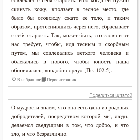
совлекает с себя старость. Ибо когда ей нужно
Убийство
скинуть кожу, вползает в тесное место, где
было бы отовсюду сжато ее тело, и таким
Ум
образом, протеснившись через него, сбрасывает
Умерший
с себя старость. Так, может быть, это слово и от
нас требует, чтобы, идя тесным и скорбным
Уныние
путем, мы совлекались ветхого человека и
Утешение
облекались в нового, чтобы юность наша
обновлялась, «подобно орлу» (Пс. 102:5).
Храм
В избранное
Первоисточник
Христос
Поделиться цитатой
Хула
О мудрости знаем, что она есть одна из родовых
добродетелей, посредством которой мы, люди,
Царство небесное
делаемся сведущими в том, что добро, и что
Целомудрие
зло, и что безразлично.