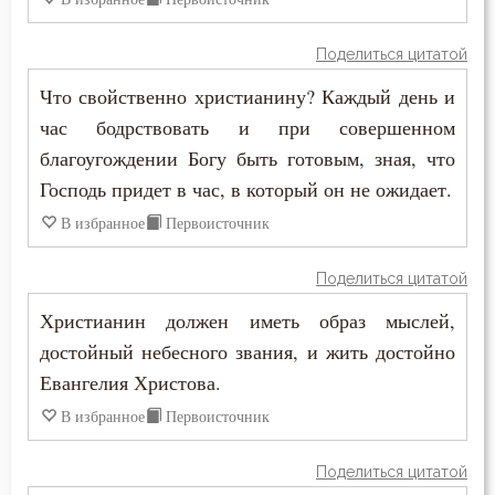
Пимен Великий
Лукавство
Поделиться цитатой
Поликарп Смирнский
Любовь
Что свойственно христианину? Каждый день и
Серафим Саровский
час бодрствовать и при совершенном
Любовь Божия
благоугождении Богу быть готовым, зная, что
Силуан Афонский
Господь придет в час, в который он не ожидает.
Любовь к Богу
Симеон Благоговейный
В избранное
Первоисточник
Любомудрие
Симеон Новый Богослов
Поделиться цитатой
Милостыня
Симеон Солунский
Христианин должен иметь образ мыслей,
Мир
достойный небесного звания, и жить достойно
Тихон Задонский
Евангелия Христова.
Молитва
Фалассий Ливийский
В избранное
Первоисточник
Монах
Феогност
Поделиться цитатой
Мудрость