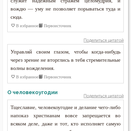
служит надежным стражем целомудрия, и
Убийство
вождю — уму не позволяет порываться туда и
сюда.
Ум
В избранное
Первоисточник
Умерший
Поделиться цитатой
Уныние
Управляй своим глазом, чтобы когда-нибудь
Утешение
через зрение не вторглись в тебя стремительные
волны вожделения.
Храм
В избранное
Первоисточник
Христос
О человекоугодии
Хула
Поделиться цитатой
Тщеславие, человекоугодие и делание чего-либо
Царство небесное
напоказ христианам вовсе запрещается во
Целомудрие
всяком деле, даже и тот, кто исполняет самую