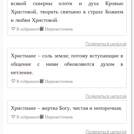
всякой скверны плоти и духа Кровью
Христовой, творить святыню в страхе Божием
Подвижничество
и любви Христовой.
Познание себя
В избранное
Первоисточник
Покаяние
Поделиться цитатой
Поклон
Христиане – соль земли; потому вступающие в
общение с ними обновляются духом в
Помощь Божия
нетление.
Порок
В избранное
Первоисточник
Последние времена
Поделиться цитатой
Послушание
Христиане – жертва Богу, чистая и непорочная.
В избранное
Первоисточник
Пост
Поделиться цитатой
Похвала