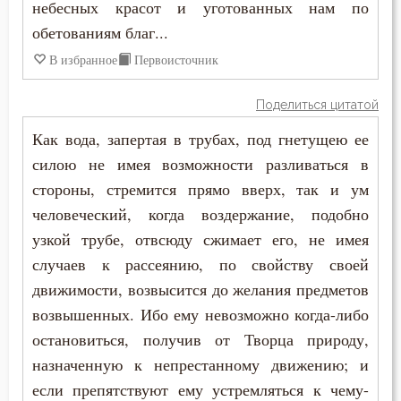
небесных красот и уготованных нам по
Зосима Палестинский
Высокомерие
обетованиям благ...
Иаков Низибийский
В избранное
Первоисточник
Гадание
Игнатий Антиохийский
Глаза
Поделиться цитатой
Игнатий Брянчанинов
Как вода, запертая в трубах, под гнетущею ее
Гнев
силою не имея возможности разливаться в
Иероним Стридонский
Гнев Божий
стороны, стремится прямо вверх, так и ум
Иларион Оптинский (Пономарёв)
человеческий, когда воздержание, подобно
Гордость
узкой трубе, отвсюду сжимает его, не имея
Илия Екдик
случаев к рассеянию, по свойству своей
Господь
движимости, возвысится до желания предметов
Иоанн (Максимович)
Гость
возвышенных. Ибо ему невозможно когда-либо
Иоанн Дамаскин
остановиться, получив от Творца природу,
Грех
назначенную к непрестанному движению; и
Иоанн Златоуст
Девство
если препятствуют ему устремляться к чему-