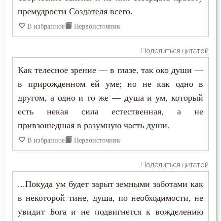
Григорий Нисский
премудрости Создателя всего.
Вечные муки
Григорий Палама
В избранное
Первоисточник
Воздаяние
Григорий Синаит
Поделиться цитатой
Воздержание
Как телесное зрение — в глазе, так око души —
Григорий Чудотворец
Война
в прирожденном ей уме; но не как одно в
Диадох
другом, а одно и то же — душа и ум, который
Воля
есть некая сила естественная, а не
Димитрий Ростовский
Воля Божия
привзошедшая в разумную часть души.
Дионисий Ареопагит
В избранное
Первоисточник
Воплощение
Епифаний Кипрский
Поделиться цитатой
Воскресение
Ерм
...Покуда ум будет зарыт земными заботами как
Воспитание
в некоторой тине, душа, по необходимости, не
Ефрем Сирин
увидит Бога и не подвигнется к вожделению
Врач