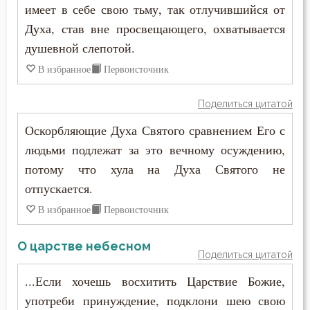
Смертная память
имеет в себе свою тьму, так отлучившийся от
Духа, став вне просвещающего, охватывается
Смерть
душевной слепотой.
Смех
В избранное
Первоисточник
Смирение
Поделиться цитатой
Оскорбляющие Духа Святого сравнением Его с
Смысл жизни
людьми подлежат за это вечному осуждению,
Снисхождение
потому что хула на Духа Святого не
отпускается.
Соблазн
В избранное
Первоисточник
Совершенство
О царстве небесном
Совет
Поделиться цитатой
...Если хочешь восхитить Царствие Божие,
Сокрушение
употреби принуждение, подклони шею свою