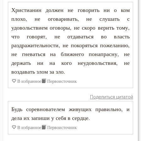
Христианин должен не говорить ни о ком
Похоть
плохо, не оговаривать, не слушать с
удовольствием оговоры, не скоро верить тому,
Праведность
что говорят, не отдаваться во власть
Празднословие
раздражительности, не покоряться пожеланию,
не гневаться на ближнего понапрасну, не
Прелюбодеяние
держать ни на кого неудовольствия, не
Привычки
воздавать злом за зло.
В избранное
Первоисточник
Приметы
Поделиться цитатой
Причастие
Будь соревнователем живущих правильно, и
Промысел Божий
дела их запиши у себя в сердце.
Проповеди
В избранное
Первоисточник