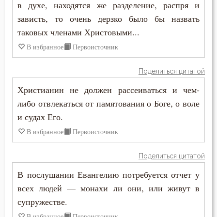
в духе, находятся же разделение, распря и
Никита Стифат
Колдовство
зависть, то очень дерзко было бы назвать
Никифор Уединенник
таковых членами Христовыми...
Кощунство
В избранное
Первоисточник
Никодим Святогорец
Красота
Поделиться цитатой
Николай Сербский
Крест
Христианин не должен рассеиваться и чем-
Никон Оптинский (Беляев)
либо отвлекаться от памятования о Боге, о воле
Крещение
и судах Его.
Нил Синайский
Кротость
В избранное
Первоисточник
Нил Сорский
Лень
Поделиться цитатой
Паисий (Величковский)
Лесть
В послушании Евангелию потребуется отчет у
Петр Дамаскин
всех людей — монахи ли они, или живут в
Лицемерие
супружестве.
Петр Московский
Ложь
В избранное
Первоисточник