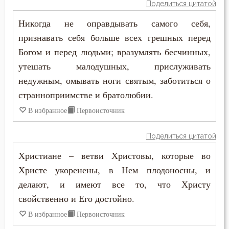
Прошение
Поделиться цитатой
Никогда не оправдывать самого себя,
Прощение
признавать себя больше всех грешных перед
Пьянство
Богом и перед людьми; вразумлять бесчинных,
утешать малодушных, прислуживать
Работа
недужным, омывать ноги святым, заботиться о
Радость
странноприимстве и братолюбии.
В избранное
Первоисточник
Раздражительность
Поделиться цитатой
Рай
Христиане – ветви Христовы, которые во
Раскаяние
Христе укоренены, в Нем плодоносны, и
делают, и имеют все то, что Христу
Раскол
свойственно и Его достойно.
Рассеянность
В избранное
Первоисточник