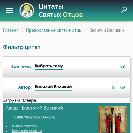
Цитаты
Святых
Отцов
Главная
Православные святые отцы
Василий Великий
Фильтр цитат
Выбрать тему
Все темы:
Василий Великий
X
Автор:
Ангел
Загрузка плеера...
А-я
Василий Великий
Автор:
Ангел Хранитель
Святитель (329/30–379)
Авва Дорофей
Атеизм
Житие святого
Творения святого
Авва Исайя (Скитский)