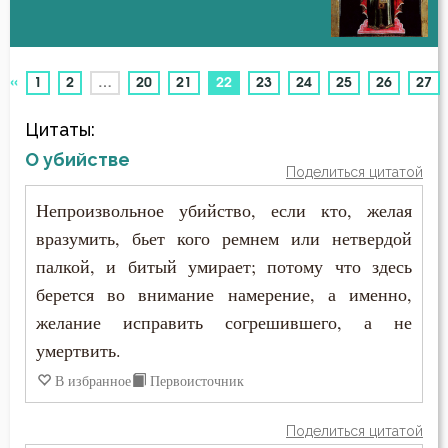
Беда
Авва Феона
Бедность
«
(current)
1
2
…
20
21
22
23
24
25
26
27
Авва Филимон
Безмолвие
Цитаты:
Аврелий Августин
Бесстрастие
О убийстве
Поделиться цитатой
Амвросий Медиоланский
Бесы
Непроизвольное убийство, если кто, желая
Амвросий Оптинский (Гренков)
вразумить, бьет кого ремнем или нетвердой
Благодарность
палкой, и битый умирает; потому что здесь
Амфилохий Иконийский
Благодать
берется во внимание намерение, а именно,
Анастасий Антиохийский
желание исправить согрешившего, а не
Благоразумие
умертвить.
Анастасий Синаит
Благочестие
В избранное
Первоисточник
Анатолий Оптинский (Зерцалов)
Ближний
Поделиться цитатой