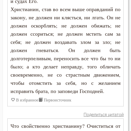
и судах Его.
Христианин, став во всем выше оправданий по
Одежда
закону, не должен ни клясться, ни лгать. Он не
должен оскорблять; не должен обижать; не
Оправдание себя
должен ссориться; не должен мстить сам за
Осуждение
себя; не должен воздавать злом за зло; не
должен гневаться. Он должен быть
Отчаяние
долготерпеливым, переносить все что бы то ни
Память
было; а кто делает неправду, того обличать
своевременно, не со страстным движением,
Печаль
чтобы отомстить за себя, но с желанием
исправить брата, по заповеди Господней.
Печаль по Богу
В избранное
Первоисточник
Плач
Поделиться цитатой
Плоть
Что свойственно христианину? Очиститься от
Подвиг