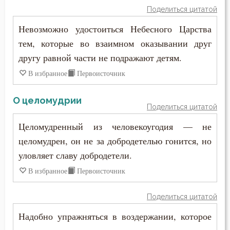
Страх
Поделиться цитатой
Невозможно удостоиться Небесного Царства
Страх Божий
тем, которые во взаимном оказывании друг
Страшный суд
другу равной части не подражают детям.
В избранное
Первоисточник
Суета
Счастье
О целомудрии
Поделиться цитатой
Тело
Целомудренный из человекоугодия — не
целомудрен, он не за добродетелью гонится, но
Терпение
уловляет славу добродетели.
Трезвение
В избранное
Первоисточник
Троица
Поделиться цитатой
Тщеславие
Надобно упражняться в воздержании, которое