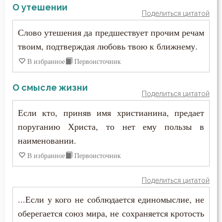
Макарий Великий
О утешении
Поделиться цитатой
Злопамятство
Макарий Оптинский (Иванов)
Слово утешения да предшествует прочим речам
Знание
твоим, подтверждая любовь твою к ближнему.
Максим Грек
Идолопоклонство
В избранное
Первоисточник
Максим Исповедник
Икона
О смысле жизни
Поделиться цитатой
Марк Подвижник
Искушение
Если кто, приняв имя христианина, предает
Марк Эфесский
поруганию Христа, то нет ему пользы в
Исповедник
наименовании.
Мефодий Олимпийский
Исповедь
В избранное
Первоисточник
Митрофан Воронежский
Исправление
Поделиться цитатой
Моисей Оптинский (Путилов)
Истина
...Если у кого не соблюдается единомыслие, не
Нектарий Оптинский (Тихонов)
оберегается союз мира, не сохраняется кротость
Клятва