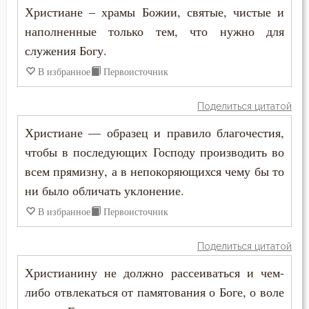
Христиане – храмы Божии, святые, чистые и
Феодор Студит
Мученичество
наполненные только тем, что нужно для
Феодор Эдесский
служения Богу.
Мысли
В избранное
Первоисточник
Феодорит Кирский
Надежда
Феолипт Филадельфийский
Поделиться цитатой
Наказание
Христиане — образец и правило благочестия,
Феофан Затворник
чтобы в последующих Господу производить во
Наслаждение
Феофил Антиохийский
всем прямизну, а в непокоряющихся чему бы то
Начальство
ни было обличать уклонение.
Феофилакт Болгарский
В избранное
Первоисточник
Ненависть
Филарет Московский (Дроздов)
Нерадение
Поделиться цитатой
Филофей Синайский
Христианину не должно рассеиваться и чем-
Обличение
либо отвлекаться от памятования о Боге, о воле
Общение