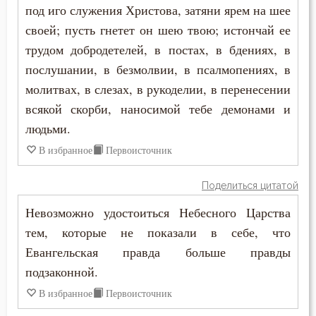
Сотворение мира
под иго служения Христова, затяни ярем на шее
своей; пусть гнетет он шею твою; истончай ее
Спасение
трудом добродетелей, в постах, в бдениях, в
послушании, в безмолвии, в псалмопениях, в
Сплетни
молитвах, в слезах, в рукоделии, в перенесении
Спокойствие
всякой скорби, наносимой тебе демонами и
людьми.
Спор
В избранное
Первоисточник
Справедливость
Поделиться цитатой
Сребролюбие
Невозможно удостоиться Небесного Царства
Ссора
тем, которые не показали в себе, что
Евангельская правда больше правды
Страдание
подзаконной.
Страсть
В избранное
Первоисточник