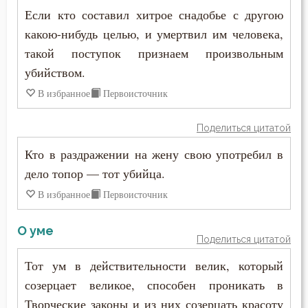
Антоний Великий
Если кто составил хитрое снадобье с другою
Блуд
какою-нибудь целью, и умертвил им человека,
Антоний Оптинский (Путилов)
Бог
такой поступок признаем произвольным
Арсений Великий
убийством.
Богатство
В избранное
Первоисточник
Афанасий (Сахаров)
Богопознание
Афанасий Великий
Поделиться цитатой
Богоугождение
Кто в раздражении на жену свою употребил в
Варнава
Болезнь
дело топор — тот убийца.
Варсонофий Оптинский (Плиханков)
В избранное
Первоисточник
Борьба
Василий Великий
О уме
Будущее
Поделиться цитатой
Григорий Богослов
Ведение
Тот ум в действительности велик, который
Григорий Великий (Двоеслов)
созерцает великое, способен проникать в
Вера
Творческие законы и из них созерцать красоту