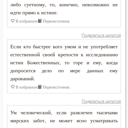
Иоанн Карпафский
либо суетному, то, конечно, невозможно не
Дело
идти прямо к истине.
Иоанн Кассиан Римлянин
Деньги
В избранное
Первоисточник
Иоанн Кронштадтский
Дети
Поделиться цитатой
Иоанн Лествичник
Если кто быстрее кого умом и не употребляет
Добро
естественной своей крепости к исследованию
Иоанн Мосх
Добродетель
истин Божественных, то горе и ему, когда
Иосиф Оптинский (Литовкин)
допросится дело по мере данных ему
Друг
дарований.
Ириней Лионский
Дух Святой
В избранное
Первоисточник
Исаак Сирин Ниневийский
Душа
Поделиться цитатой
Исидор Пелусиот
Еда
Ум человеческий, если развлечен тысячами
Исихий Иерусалимский
мирских забот, не может ясно усматривать
Елеосвящение