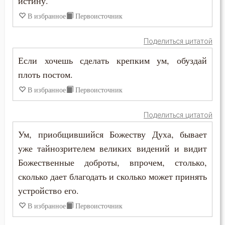
истину.
Иустин (Попович)
Ересь
В избранное
Первоисточник
Иустин Философ
Женщина
Поделиться цитатой
Каллист Ангеликуд
Если хочешь сделать крепким ум, обуздай
Жизнь
Киприан Карфагенский
плоть постом.
Жизнь вечная
В избранное
Первоисточник
Кирилл Александрийский
Забота
Поделиться цитатой
Кирилл Иерусалимский
Зависть
Ум, приобщившийся Божеству Духа, бывает
Климент Римский
уже тайнозрителем великих видений и видит
Закон Божий
Божественные доброты, впрочем, столько,
Лев Великий
Заповеди
сколько дает благодать и сколько может принять
Лев Оптинский (Наголкин)
устройство его.
Здоровье
В избранное
Первоисточник
Лука (Войно-Ясенецкий)
Зло