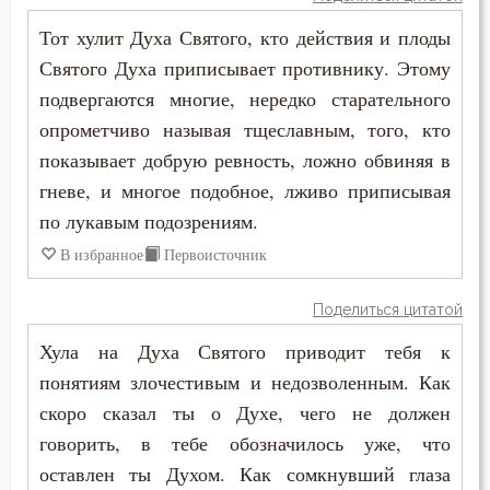
Сердце
Тот хулит Духа Святого, кто действия и плоды
Сквернословие
Святого Духа приписывает противнику. Этому
подвергаются многие, нередко старательного
Скорбь
опрометчиво называя тщеславным, того, кто
Скромность
показывает добрую ревность, ложно обвиняя в
гневе, и многое подобное, лживо приписывая
Слава
по лукавым подозрениям.
Славолюбие
В избранное
Первоисточник
Сластолюбие
Поделиться цитатой
Хула на Духа Святого приводит тебя к
Слезы
понятиям злочестивым и недозволенным. Как
Служение Богу
скоро сказал ты о Духе, чего не должен
говорить, в тебе обозначилось уже, что
Слух
оставлен ты Духом. Как сомкнувший глаза