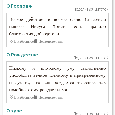
Ревность по Богу
О Господе
Поделиться цитатой
Рождество
Всякое действие и всякое слово Спасителя
Роскошь
нашего Иисуса Христа есть правило
благочестия добродетели.
Самолюбие
В избранное
Первоисточник
Самомнение
О Рождестве
Поделиться цитатой
Свобода
Низкому и плотскому уму свойственно
Святость
уподоблять вечное тленному и привременному
и думать, что как рождается телесное, так
Священники
подобно этому рождает и Бог.
Священное Писание
В избранное
Первоисточник
Семья
О хуле
Поделиться цитатой