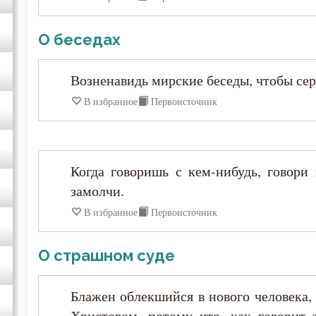
Анастасий Синаит
О беседах
Анатолий Оптинский (Зерцалов)
Возненавидь мирские беседы, чтобы серд
В избранное
Первоисточник
Антоний Великий
Антоний Оптинский (Путилов)
Когда говоришь с кем-нибудь, говори
замолчи.
Арсений Великий
В избранное
Первоисточник
Афанасий (Сахаров)
О страшном суде
Афанасий Великий
Блажен облекшийся в нового человека,
Варнава
Христовом, потому что, как говорит 