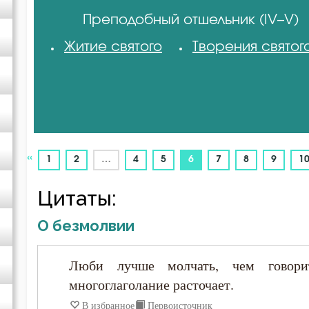
Преподобный отшельник (IV–V)
Авва Исайя (Скитский)
Житие святого
Творения святог
Авва Феона
Авва Филимон
Аврелий Августин
«
(current)
1
2
…
4
5
6
7
8
9
1
Амвросий Медиоланский
Цитаты:
О безмолвии
Амвросий Оптинский (Гренков)
Люби лучше молчать, чем говори
Амфилохий Иконийский
многоглаголание расточает.
Анастасий Антиохийский
В избранное
Первоисточник