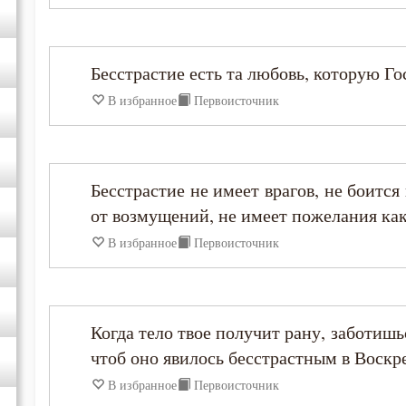
Иоанн Карпафский
Иоанн Кассиан Римлянин
Бесстрастие есть та любовь, которую Го
В избранное
Первоисточник
Иоанн Кронштадтский
Иоанн Лествичник
Бесстрастие не имеет врагов, не боится
от возмущений, не имеет пожелания ка
Иоанн Мосх
В избранное
Первоисточник
Иосиф Оптинский (Литовкин)
Ириней Лионский
Когда тело твое получит рану, заботишьс
чтоб оно явилось бесстрастным в Воскр
Исаак Сирин Ниневийский
В избранное
Первоисточник