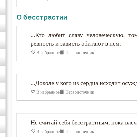
Игнатий Антиохийский
О бесстрастии
Игнатий Брянчанинов
...Кто любит славу человеческую, то
Иероним Стридонский
ревность и зависть обитают в нем.
В избранное
Первоисточник
Иларион Оптинский (Пономарёв)
Илия Екдик
...Доколе у кого из сердца исходит осуж
Иоанн (Максимович)
В избранное
Первоисточник
Иоанн Дамаскин
Не считай себя бесстрастным, пока влече
Иоанн Златоуст
В избранное
Первоисточник