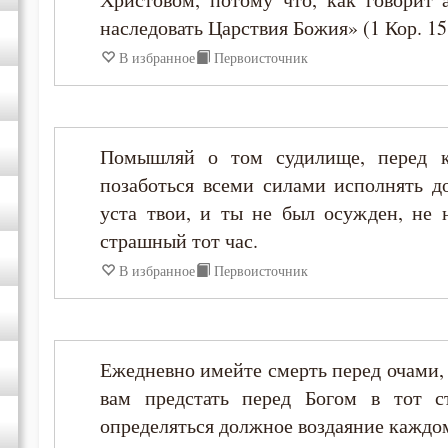
наследовать Царствия Божия» (1 Кор. 15
Варсонофий Оптинский (Плиханков)
В избранное
Первоисточник
Василий Великий
Григорий Богослов
Помышляй о том судилище, перед к
позаботься всеми силами исполнять д
Григорий Великий (Двоеслов)
уста твои, и ты не был осужден, не 
страшный тот час.
Григорий Нисский
В избранное
Первоисточник
Григорий Палама
Ежедневно имейте смерть перед очами,
Григорий Синаит
вам предстать перед Богом в тот с
определяться должное воздаяние каждом
Григорий Чудотворец