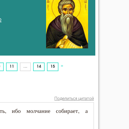
о
»
0
11
…
14
15
Поделиться цитатой
ть, ибо молчание собирает, а