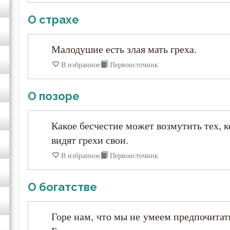
Исидор Пелусиот
О страхе
Исихий Иерусалимский
Малодушие есть злая мать греха.
Иустин (Попович)
В избранное
Первоисточник
Иустин Философ
О позоре
Каллист Ангеликуд
Какое бесчестие может возмутить тех, 
видят грехи свои.
Киприан Карфагенский
В избранное
Первоисточник
Кирилл Александрийский
О богатстве
Кирилл Иерусалимский
Горе нам, что мы не умеем предпочитат
Климент Римский