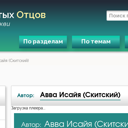
тых
Отцов
кви
По разделам
По темам
сайя (Скитский)
Авва Исайя (Скитский)
Автор:
Загрузка плеера...
А-я
Авва Исайя (Скитск
Автор:
Авва Дорофей