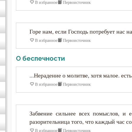
В избранное
Первоисточник
Диадох
Димитрий Ростовский
Горе нам, если Господь потребует нас н
В избранное
Первоисточник
Дионисий Ареопагит
О беспечности
Епифаний Кипрский
...Нерадение о молитве, хотя малое. ест
Ерм
В избранное
Первоисточник
Ефрем Сирин
Зосима Палестинский
Забвение сильнее всех помыслов, и е
разорительница того, что каждый час со
Иаков Низибийский
В избранное
Первоисточник