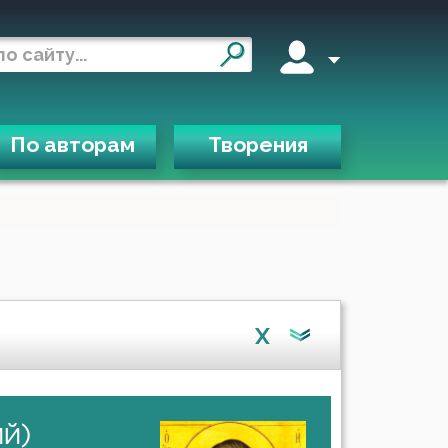
По авторам
Творения
X
ий)