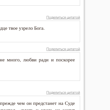
Поделиться цитатой
це твое узрело Бога.
Поделиться цитатой
 не много, любви ради и поскорее
Поделиться цитатой
 прежде чем он предстанет на Суде
апостол, «плоть и кровь не могут