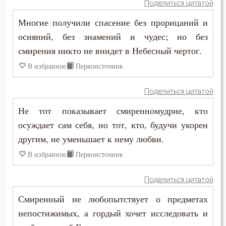
Обличение
Поделиться цитатой
Макарий Великий
Многие получили спасение без прорицаний и
Оскорбление
осияний, без знамений и чудес; но без
Макарий Оптинский (Иванов)
Осуждение
смирения никто не внидет в Небесный чертог.
Максим Грек
В избранное
Первоисточник
Отчаяние
Максим Исповедник
Поделиться цитатой
Очищение
Марк Подвижник
Не тот показывает смиренномудрие, кто
Память
осуждает сам себя, но тот, кто, будучи укорен
Марк Эфесский
другим, не уменьшает к нему любви.
Печаль
Мефодий Олимпийский
В избранное
Первоисточник
Печаль по Богу
Митрофан Воронежский
Поделиться цитатой
Плач
Моисей Оптинский (Путилов)
Смиренный не любопытствует о предметах
Плоть
непостижимых, а гордый хочет исследовать и
Нектарий Оптинский (Тихонов)