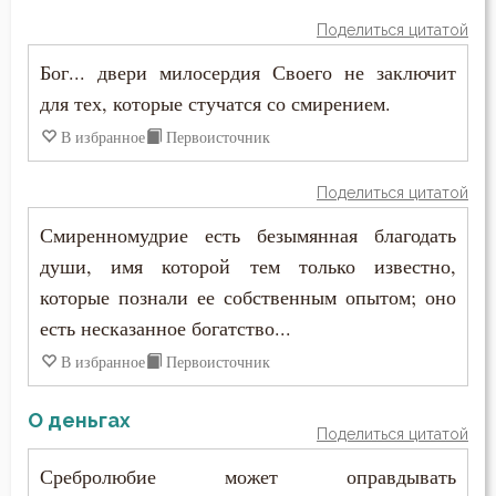
Терпение
Поделиться цитатой
Тщеславие
Бог... двери милосердия Своего не заключит
для тех, которые стучатся со смирением.
Уединение
В избранное
Первоисточник
Ум
Поделиться цитатой
Умиление
Смиренномудрие есть безымянная благодать
души, имя которой тем только известно,
Унижение
которые познали ее собственным опытом; оно
Уныние
есть несказанное богатство...
В избранное
Первоисточник
Утешение
Хула
О деньгах
Поделиться цитатой
Целомудрие
Сребролюбие может оправдывать