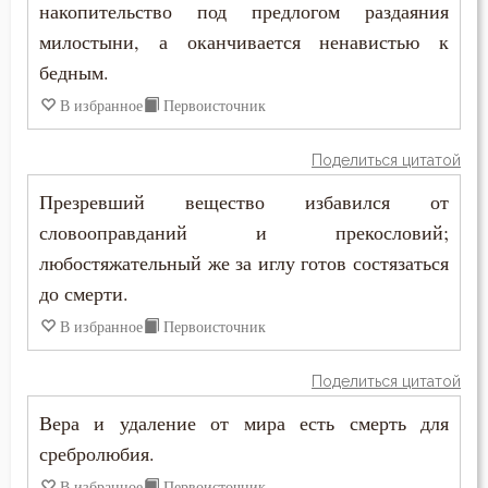
накопительство под предлогом раздаяния
Человек
милостыни, а оканчивается ненавистью к
Чистота
бедным.
В избранное
Первоисточник
Чревоугодие
Поделиться цитатой
Чтение
Презревший вещество избавился от
Чудо
словооправданий и прекословий;
любостяжательный же за иглу готов состязаться
Юность
до смерти.
Язык
В избранное
Первоисточник
Ярость
Поделиться цитатой
Вера и удаление от мира есть смерть для
сребролюбия.
В избранное
Первоисточник