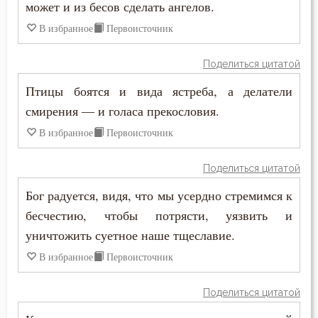
может и из бесов сделать ангелов.
Родители
Феодор Студит
В избранное
Первоисточник
Самомнение
Феодор Эдесский
Поделиться цитатой
Свобода воли
Феодорит Кирский
Птицы боятся и вида ястреба, а делатели
Священники
смирения — и голаса прекословия.
Феолипт Филадельфийский
В избранное
Первоисточник
Сердце
Феофан Затворник
Сквернословие
Поделиться цитатой
Феофил Антиохийский
Бог радуется, видя, что мы усердно стремимся к
Скорбь
бесчестию, чтобы потрясти, уязвить и
Феофилакт Болгарский
Славолюбие
уничтожить суетное наше тщеславие.
Филарет Московский (Дроздов)
В избранное
Первоисточник
Сладострастие
Филофей Синайский
Поделиться цитатой
Сластолюбие