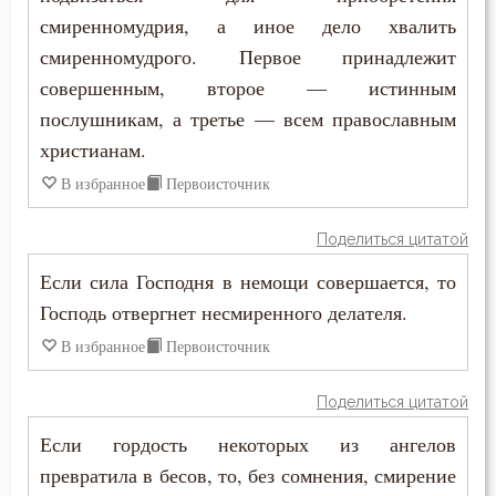
Прелесть
смиренномудрия, а иное дело хвалить
Пимен Великий
смиренномудрого. Первое принадлежит
Привычки
совершенным, второе — истинным
Поликарп Смирнский
Приметы
послушникам, а третье — всем православным
Серафим Саровский
христианам.
Промысел Божий
В избранное
Первоисточник
Силуан Афонский
Проповеди
Симеон Благоговейный
Поделиться цитатой
Простота
Если сила Господня в немощи совершается, то
Симеон Новый Богослов
Радость
Господь отвергнет несмиренного делателя.
Симеон Солунский
В избранное
Первоисточник
Раздражительность
Тихон Задонский
Поделиться цитатой
Раскаяние
Фалассий Ливийский
Если гордость некоторых из ангелов
Ревность по Богу
превратила в бесов, то, без сомнения, смирение
Феогност