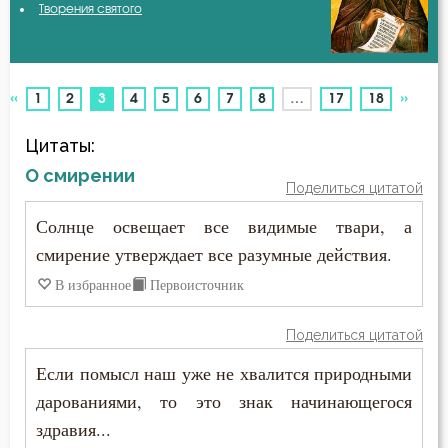
Творения святого
Авва Исайя (Скитский)
Безмолвие
Авва Феона
Бесстрастие
«
»
(current)
1
2
3
4
5
6
7
8
…
17
18
Авва Филимон
Бесы
Цитаты:
Аврелий Августин
Благодать
О смирении
Поделиться цитатой
Амвросий Медиоланский
Ближний
Солнце освещает все видимые твари, а
Амвросий Оптинский (Гренков)
смирение утверждает все разумные действия.
Блуд
В избранное
Первоисточник
Амфилохий Иконийский
Бог
Анастасий Антиохийский
Поделиться цитатой
Богатство
Если помысл наш уже не хвалится природными
Анастасий Синаит
Богопознание
дарованиями, то это знак начинающегося
Анатолий Оптинский (Зерцалов)
здравия...
Богоугождение