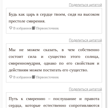
Григорий Нисский
Поделиться цитатой
Глаза
Будь как царь в сердце твоем, сидя на высоком
Григорий Палама
престоле смирения.
Гнев
Григорий Синаит
В избранное
Первоисточник
Гордость
Григорий Чудотворец
Поделиться цитатой
Грех
Диадох
Мы не можем сказать, в чем собственно
Деньги
состоит сила и существо этого солнца,
Димитрий Ростовский
смиренномудрия, однако по его свойствам и
Добро
действиям можем постигать его существо.
Дионисий Ареопагит
Добродетель
В избранное
Первоисточник
Епифаний Кипрский
Духовная жизнь
Поделиться цитатой
Ерм
Душа
Путь к смирению – послушание и правота
Ефрем Сирин
сердца, которые естественно сопротивляются
Еда