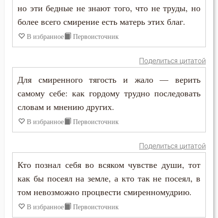
Сомнение
но эти бедные не знают того, что не труды, но
более всего смирение есть матерь этих благ.
Спасение
В избранное
Первоисточник
Сребролюбие
Поделиться цитатой
Ссора
Для смиренного тягость и жало — верить
самому себе: как гордому трудно последовать
Страсть
словам и мнению других.
Страх
В избранное
Первоисточник
Страх Божий
Поделиться цитатой
Страх смерти
Кто познал себя во всяком чувстве души, тот
как бы посеял на земле, а кто так не посеял, в
Стыд
том невозможно процвести смиренномудрию.
Тело
В избранное
Первоисточник