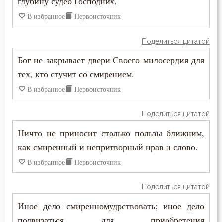
глубину судеб Господних.
Подвиг
Никита Стифат
В избранное
Первоисточник
Подвижничество
Никифор Уединенник
Поделиться цитатой
Подготовка к смерти
Бог не закрывает двери Своего милосердия для
Никодим Святогорец
Познание себя
тех, кто стучит со смирением.
Николай Сербский
В избранное
Первоисточник
Позор
Никон Оптинский (Беляев)
Покаяние
Поделиться цитатой
Нил Синайский
Ничто не приносит столько пользы ближним,
Порок
как смиренный и непритворный нрав и слово.
Нил Сорский
Послушание
В избранное
Первоисточник
Паисий (Величковский)
Пост
Поделиться цитатой
Петр Дамаскин
Похвала
Иное дело смиренномудрствовать; иное дело
Петр Московский
подвизаться для приобретения