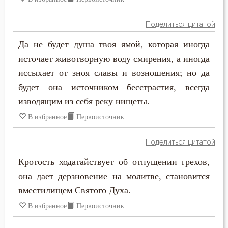
Мечта
Иустин (Попович)
Милостыня
Поделиться цитатой
Иустин Философ
Да не будет душа твоя ямой, которая иногда
Молитва
источает животворную воду смирения, а иногда
Каллист Ангеликуд
Молчание
иссыхает от зноя славы и возношения; но да
Киприан Карфагенский
будет она источником бесстрастия, всегда
Монах
изводящим из себя реку нищеты.
Кирилл Александрийский
Мудрость
В избранное
Первоисточник
Кирилл Иерусалимский
Мысли
Поделиться цитатой
Климент Римский
Кротость ходатайствует об отпущении грехов,
Надежда
Лев Великий
она дает дерзновение на молитве, становится
Намерение
вместилищем Святого Духа.
Лев Оптинский (Наголкин)
В избранное
Первоисточник
Нерадение
Лука (Войно-Ясенецкий)