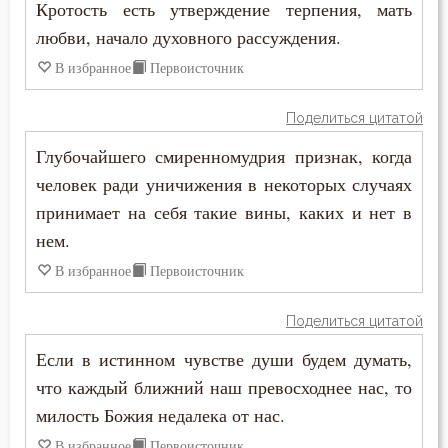
Кротость есть утверждение терпения, мать
Иоанн Карпафский
любви, начало духовного рассуждения.
Кротость
В избранное
Первоисточник
Иоанн Кассиан Римлянин
Лень
Иоанн Кронштадтский
Поделиться цитатой
Лесть
Глубочайшего смиренномудрия признак, когда
Иоанн Лествичник
Лицемерие
человек ради уничижения в некоторых случаях
Иоанн Мосх
принимает на себя такие вины, каких и нет в
Ложь
нем.
Иосиф Оптинский (Литовкин)
Лукавство
В избранное
Первоисточник
Ириней Лионский
Любовь
Поделиться цитатой
Исаак Сирин Ниневийский
Если в истинном чувстве души будем думать,
Любовь Божия
Исидор Пелусиот
что каждый ближний наш превосходнее нас, то
Любовь к Богу
милость Божия недалека от нас.
Исихий Иерусалимский
В избранное
Первоисточник