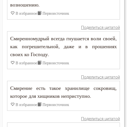
возношению.
Зосима Палестинский
Женщина
В избранное
Первоисточник
Иаков Низибийский
Жестокость
Поделиться цитатой
Игнатий Антиохийский
Жизнь
Смиренномудрый всегда гнушается воли своей,
Игнатий Брянчанинов
как погрешительной, даже и в прошениях
Забота
своих ко Господу.
Иероним Стридонский
В избранное
Первоисточник
Заповеди
Иларион Оптинский (Пономарёв)
Зло
Поделиться цитатой
Илия Екдик
Смирение есть такое хранилище сокровищ,
Злопамятство
которое для хищников неприступно.
Иоанн (Максимович)
Искушение
В избранное
Первоисточник
Иоанн Дамаскин
Исповедь
Поделиться цитатой
Иоанн Златоуст
Исправление