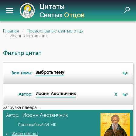
Цитаты
Святых
Отцов
Главная
Православные святые отцы
Иоанн Лествичник
Фильтр цитат
Выбрать тему
Все темы:
Иоанн Лествичник
X
Автор:
Ангел
Загрузка плеера...
А-я
Иоанн Лествичник
Автор:
Бдение
Преподобный (VI–VII)
Авва Дорофей
Беда
Житие святого