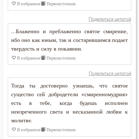
В избранное
Первоисточник
Антоний Великий
Болезнь
Антоний Оптинский (Путилов)
Поделиться цитатой
Борьба
...Блаженно и преблаженно святое смирение,
Арсений Великий
ибо оно как юным, так и состарившимся подает
Будущее
Афанасий (Сахаров)
твердость и силу в покаянии.
Вера
В избранное
Первоисточник
Афанасий Великий
Вечные муки
Поделиться цитатой
Варнава
Воздаяние
Тогда ты достоверно узнаешь, что святое
Варсонофий Оптинский (Плиханков)
существо сей добродетели <смиренномудрия>
Воздержание
есть в тебе, когда будешь исполнен
Василий Великий
Воля
неизреченного света и несказанной любви к
Григорий Богослов
молитве.
Воля Божия
В избранное
Первоисточник
Григорий Великий (Двоеслов)
Высокомерие