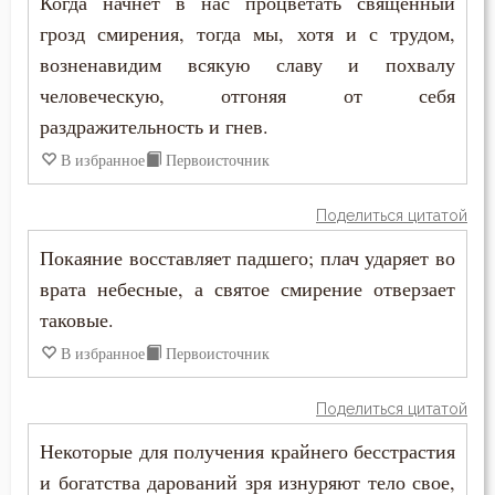
Когда начнет в нас процветать священный
Слезы
грозд смирения, тогда мы, хотя и с трудом,
возненавидим всякую славу и похвалу
Смертная память
человеческую, отгоняя от себя
Смех
раздражительность и гнев.
В избранное
Первоисточник
Смирение
Смысл жизни
Поделиться цитатой
Покаяние восставляет падшего; плач ударяет во
Снисхождение
врата небесные, а святое смирение отверзает
Соблазн
таковые.
В избранное
Первоисточник
Совершенство
Совесть
Поделиться цитатой
Некоторые для получения крайнего бесстрастия
Сокрушение
и богатства дарований зря изнуряют тело свое,