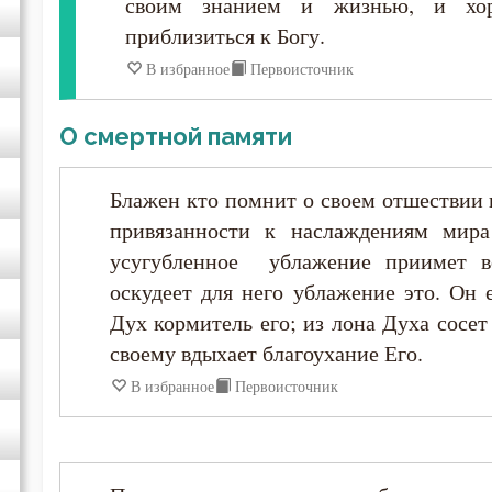
своим знанием и жизнью, и хор
Исидор Пелусиот
приблизиться к Богу.
Исихий Иерусалимский
В избранное
Первоисточник
Иустин (Попович)
О смертной памяти
Иустин Философ
Блажен кто помнит о своем отшествии 
привязанности к наслаждениям мира
Каллист Ангеликуд
усугубленное ублажение приимет во
оскудеет для него ублажение это. Он 
Киприан Карфагенский
Дух кормитель его; из лона Духа сосе
своему вдыхает благоухание Его.
Кирилл Александрийский
В избранное
Первоисточник
Кирилл Иерусалимский
Климент Римский