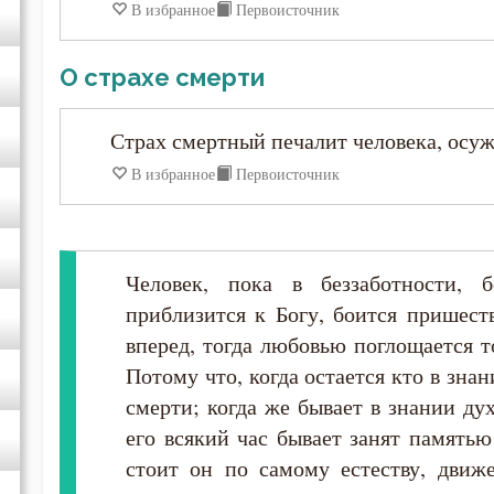
В избранное
Первоисточник
Иоанн Карпафский
О страхе смерти
Иоанн Кассиан Римлянин
Страх смертный печалит человека, осуж
Иоанн Кронштадтский
В избранное
Первоисточник
Иоанн Лествичник
Иоанн Мосх
Человек, пока в беззаботности, 
приблизится к Богу, боится пришеств
Иосиф Оптинский (Литовкин)
вперед, тогда любовью поглощается т
Потому что, когда остается кто в зна
Ириней Лионский
смерти; когда же бывает в знании ду
его всякий час бывает занят памятью
Исаак Сирин Ниневийский
стоит он по самому естеству, движе