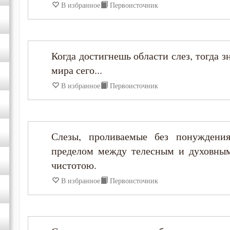
В избранное
Первоисточник
Варсонофий Оптинский (Плиханков)
Василий Великий
Когда достигнешь области слез, тогда 
мира сего...
Григорий Богослов
В избранное
Первоисточник
Григорий Великий (Двоеслов)
Григорий Нисский
Слезы, проливаемые без понужден
пределом между телесным и духовным
Григорий Палама
чистотою.
В избранное
Первоисточник
Григорий Синаит
Григорий Чудотворец