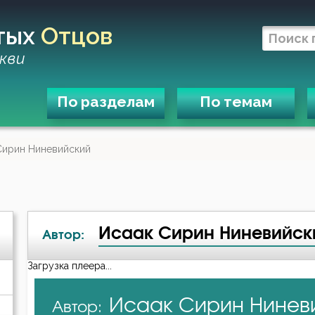
тых
Отцов
кви
По разделам
По темам
Сирин Ниневийский
Исаак Сирин Ниневийск
Автор:
Загрузка плеера...
А-я
Исаак Сирин Нинев
Автор:
Авва Дорофей