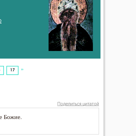
о
»
6
17
Поделиться цитатой
е Божие.