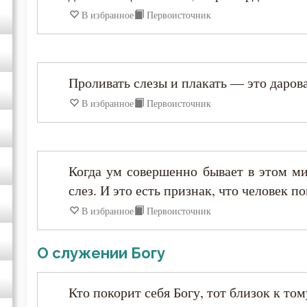
В избранное
Первоисточник
Игнатий Антиохийский
Игнатий Брянчанинов
Проливать слезы и плакать — это даров
Иероним Стридонский
В избранное
Первоисточник
Иларион Оптинский (Пономарёв)
Илия Екдик
Когда ум совершенно бывает в этом ми
слез. И это есть признак, что человек по
Иоанн (Максимович)
В избранное
Первоисточник
Иоанн Дамаскин
О служении Богу
Иоанн Златоуст
Кто покорит себя Богу, тот близок к том