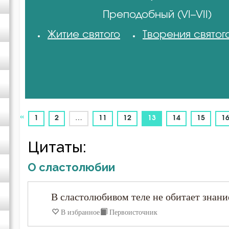
Преподобный (VI–VII)
Авва Исайя (Скитский)
Житие святого
Творения святог
Авва Феона
Авва Филимон
Аврелий Августин
«
(current)
1
2
…
11
12
13
14
15
1
Амвросий Медиоланский
Цитаты:
О сластолюбии
Амвросий Оптинский (Гренков)
В сластолюбивом теле не обитает знани
Амфилохий Иконийский
В избранное
Первоисточник
Анастасий Антиохийский