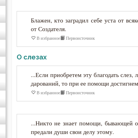
Анастасий Синаит
Блажен, кто заградил себе уста от вся
от Создателя.
Анатолий Оптинский (Зерцалов)
В избранное
Первоисточник
Антоний Великий
О слезах
Антоний Оптинский (Путилов)
...Если приобретем эту благодать слез
дарований, то при ее помощи достигнем
Арсений Великий
В избранное
Первоисточник
Афанасий (Сахаров)
Афанасий Великий
...Никто не знает помощи, бывающей о
предали души свои делу этому.
Варнава