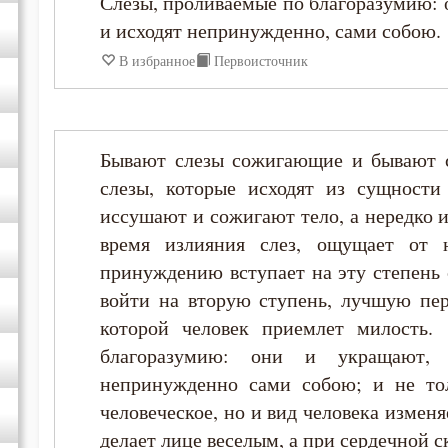
Слезы, проливаемые по благоразумию: 
и исходят непринужденно, сами собою.
Диадох
В избранное
Первоисточник
Димитрий Ростовский
Дионисий Ареопагит
Бывают слезы сожигающие и бывают с
слезы, которые исходят из сущности
Епифаний Кипрский
иссушают и сожигают тело, а нередко и
время излияния слез, ощущает от 
Ерм
принуждению вступает на эту степень 
войти на вторую ступень, лучшую перв
Ефрем Сирин
которой человек приемлет милость.
благоразумию: они и укращают,
Зосима Палестинский
непринужденно сами собою; и не тол
человеческое, но и вид человека изменя
Иаков Низибийский
делает лице веселым, а при сердечной с