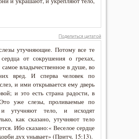
они и украшают, и укрепляют тело,
Поделиться цитатой
лезы утучняющие. Потому все те
 сердца от сокрушения о грехах,
 самое владычественное в душе, во
них вред. И сперва человек по
слез, и ими открывается ему дверь
ой; и это есть страна радости, в
 Это уже слезы, проливаемые по
 и утучняют тело, и исходят
ько, как сказано, утучняют тело
ется. Ибо сказано:« Веселое сердце
корби дух унывает» (Притч. 15:13).