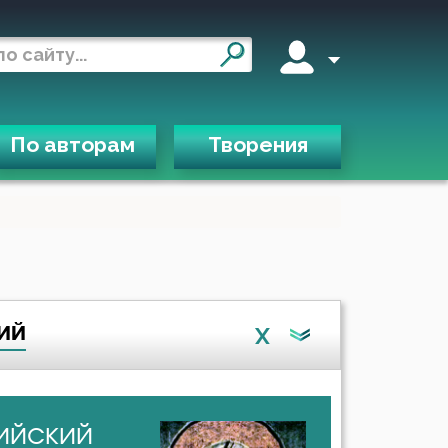
По авторам
Творения
ий
X
ийский