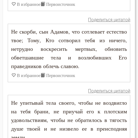
В избранное
Первоисточник
Мученичество
Поделиться цитатой
Мысли
Не скорби, сын Адамов, что сотлевает естество
твое; Тому, Кто сотворил тебя из ничего,
Мытарство
нетрудно воскресить мертвых, обновить
Надежда
обветшавшие тела и возлюбивших Его
праведников облечь славою.
Наказание
В избранное
Первоисточник
Намерение
Поделиться цитатой
Наслаждение
Не упитывай тела своего, чтобы не воздвигло
Насмешка
на тебя брани, не приучай его к плотским
удовольствиям, чтобы не обратилось в тягость
Наставление
душе твоей и не низвело ее в преисподняя
земли.
Начальство