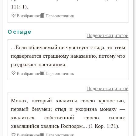
Антоний Великий
111: 1).
Благоразумие
Антоний Оптинский (Путилов)
В избранное
Первоисточник
Ближний
Арсений Великий
О стыде
Блуд
Поделиться цитатой
Афанасий (Сахаров)
...Если обличаемый не чувствует стыда, то этим
Бог
подвергается страшному наказанию, потому что
Афанасий Великий
Богатство
раздражает наставника.
Варнава
В избранное
Первоисточник
Богопознание
Варсонофий Оптинский (Плиханков)
Богородица
Поделиться цитатой
Василий Великий
Монах, который хвалится своею крепостью,
Богоугождение
первый безумец; стыд и укоризна монаху —
Григорий Богослов
Болезнь
хвалиться собственной своею силою:
Григорий Великий (Двоеслов)
хвалящийся хвались Господом... (1 Кор. 1:31).
Борьба
В избранное
Первоисточник