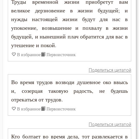
Труды временной жизни приобретут вам
Целомудрие
великое дерзновение в жизни будущей; и
нужды настоящей жизни будут для нас в
Церковь
упокоение, возвышение и похвалу в жизни
Человек
будущей, и нынешний плач обратится для вас в
утешение и покой.
Человекоугодие
В избранное
Первоисточник
Честь
Поделиться цитатой
Чистота
Во время трудов возводи душевное око ввысь
и, созерцая таковую радость, не будешь
Чревоугодие
отрекаться от трудов.
Чтение
В избранное
Первоисточник
Чудо
Поделиться цитатой
Щедрость
Кто болтает во время дела, тот развлекается в