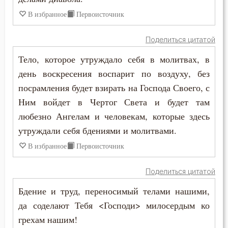
Феодор Студит
В избранное
Первоисточник
Мечта
Феодор Эдесский
Поделиться цитатой
Милостыня
Феодорит Кирский
Тело, которое утруждало себя в молитвах, в
Мир
день воскресения воспарит по воздуху, без
Феолипт Филадельфийский
посрамления будет взирать на Господа Своего, с
Молитва
Ним войдет в Чертог Света и будет там
Феофан Затворник
Молчание
любезно Ангелам и человекам, которые здесь
Феофил Антиохийский
утруждали себя бдениями и молитвами.
Монастырь
В избранное
Первоисточник
Феофилакт Болгарский
Монах
Филарет Московский (Дроздов)
Поделиться цитатой
Мощи
Бдение и труд, переносимый телами нашими,
Филофей Синайский
Мудрость
да соделают Тебя <Господи> милосердым ко
грехам нашим!
Мужество