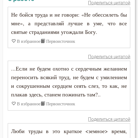
Свобода
Поделиться цитатой
Не бойся труда и не говори: «Не обессилеть бы
Свобода воли
мне», а представляй лучше в уме, что все
Святость
святые страданиями угождали Богу.
В избранное
Первоисточник
Священники
Поделиться цитатой
Священное Писание
...Если не будем охотно с сердечным желанием
Семья
переносить всякий труд, не будем с умилением
и сокрушенным сердцем сеять слез, то как, не
Сердце
плакав здесь, станем пожинать там?..
Сквернословие
В избранное
Первоисточник
Скорбь
Поделиться цитатой
Славолюбие
Люби труды в это краткое <земное> время,