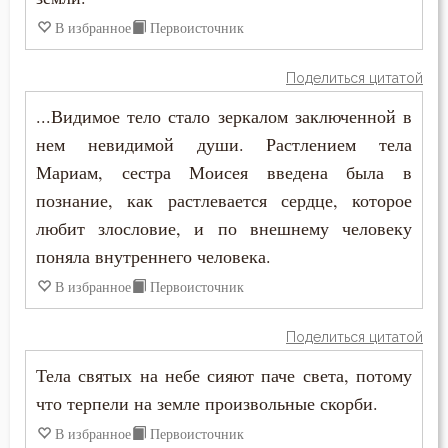
В избранное
Первоисточник
Ненависть
Поделиться цитатой
Нерадение
...Видимое тело стало зеркалом заключенной в
Нечувствие
нем невидимой души. Растлением тела
Мариам, сестра Моисея введена была в
Нищета
познание, как растлевается сердце, которое
Обида
любит злословие, и по внешнему человеку
поняла внутреннего человека.
Обличение
В избранное
Первоисточник
Общение
Поделиться цитатой
Одежда
Тела святых на небе сияют паче света, потому
что терпели на земле произвольные скорби.
Оправдание себя
В избранное
Первоисточник
Оскорбление