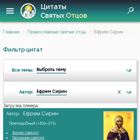
Цитаты
Святых
Отцов
Главная
Православные святые отцы
Ефрем Сирин
Фильтр цитат
Выбрать тему
Все темы:
Ефрем Сирин
X
Автор:
Ад
Загрузка плеера...
А-я
Ефрем Сирин
Автор:
Ангел
Преподобный (~306–373)
Авва Дорофей
Антихрист
Житие святого
Творения святого
Авва Исайя (Скитский)