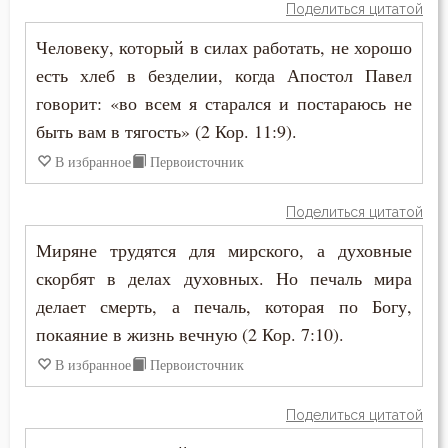
Поделиться цитатой
Ум
Человеку, который в силах работать, не хорошо
Умерший
есть хлеб в безделии, когда Апостол Павел
говорит: «во всем я старался и постараюсь не
Умиление
быть вам в тягость» (2 Кор. 11:9).
Унижение
В избранное
Первоисточник
Уныние
Поделиться цитатой
Утешение
Миряне трудятся для мирского, а духовные
скорбят в делах духовных. Но печаль мира
Храм
делает смерть, а печаль, которая по Богу,
покаяние в жизнь вечную (2 Кор. 7:10).
Христос
В избранное
Первоисточник
Хула
Поделиться цитатой
Царство небесное