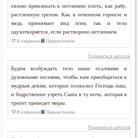
Пост
силою привлекать к нетлению плоть, как рабу,
растленную грехом. Как в огненном горниле и
Похвала
медь принимает вид огня, так и тело
Похоть
одухотворяется, если растворено нетлением.
В избранное
Первоисточник
Почитание Бога
Праведность
Поделиться цитатой
Будем возбуждать тело наше псалмами и
Праздник
духовными песнями, чтобы нам приобщиться к
Празднословие
мудрым девам, которых похвалил Господь наш,
и бодрственно узреть Сына в ту ночь, которая в
Прелюбодеяние
трепет приведет миры.
Пример
В избранное
Первоисточник
Причастие
Поделиться цитатой