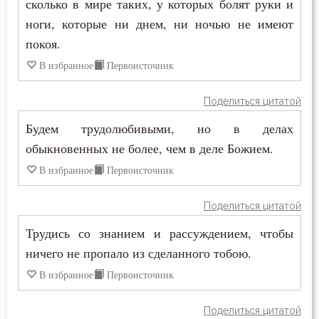
сколько в мире таких, у которых болят руки и
Спаситель
ноги, которые ни днем, ни ночью не имеют
покоя.
Сплетни
В избранное
Первоисточник
Спор
Поделиться цитатой
Сребролюбие
Будем трудолюбивыми, но в делах
Ссора
обыкновенных не более, чем в деле Божием.
В избранное
Первоисточник
Страдание
Страсть
Поделиться цитатой
Трудись со знанием и рассуждением, чтобы
Страх
ничего не пропало из сделанного тобою.
Страх Божий
В избранное
Первоисточник
Страх смерти
Поделиться цитатой