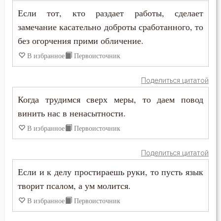
Страшный суд
Если тот, кто раздает работы, сделает
замечание касательно доброты сработанного, то
Стыд
без огорчения прими обличение.
Суета
В избранное
Первоисточник
Счастье
Поделиться цитатой
Таинство
Когда трудимся сверх меры, то даем повод
винить нас в ненасытности.
Тело
В избранное
Первоисточник
Терпение
Поделиться цитатой
Трезвение
Если и к делу простираешь руки, то пусть язык
творит псалом, а ум молится.
Тщеславие
В избранное
Первоисточник
Убийство