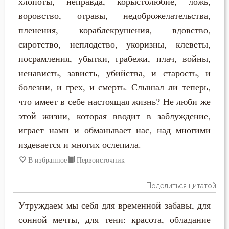
хлопоты, неправда, корыстолюбие, ложь,
Никита Стифат
воровство, отравы, недоброжелательства,
Исправление
пленения, кораблекрушения, вдовство,
Никифор Уединенник
Истина
сиротство, неплодство, укоризны, клеветы,
Никодим Святогорец
посрамления, убытки, грабежи, плач, войны,
Клятва
ненависть, зависть, убийства, и старость, и
Николай Сербский
болезни, и грех, и смерть. Слышал ли теперь,
Колдовство
Никон Оптинский (Беляев)
что имеет в себе настоящая жизнь? Не люби же
Кощунство
этой жизни, которая вводит в заблуждение,
Нил Синайский
играет нами и обманывает нас, над многими
Красота
издевается и многих ослепила.
Нил Сорский
Крест
В избранное
Первоисточник
Паисий (Величковский)
Крестное знамение
Поделиться цитатой
Петр Дамаскин
Крещение
Утруждаем мы себя для временной забавы, для
Петр Московский
сонной мечты, для тени: красота, обладание
Крещение Господне