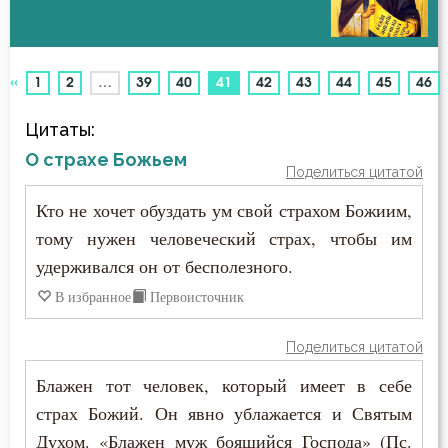
Бдение
Авва Феона
Беда
«
(current)
1
2
…
39
40
41
42
43
44
45
46
Авва Филимон
Бедность
Цитаты:
Аврелий Августин
Безмолвие
О страхе Божьем
Поделиться цитатой
Амвросий Медиоланский
Беспечность
Кто не хочет обуздать ум свой страхом Божиим,
Амвросий Оптинский (Гренков)
тому нужен человеческий страх, чтобы им
Бесстрастие
удерживался он от бесполезного.
Амфилохий Иконийский
Бесы
В избранное
Первоисточник
Анастасий Антиохийский
Благоговение
Поделиться цитатой
Анастасий Синаит
Благодарность
Блажен тот человек, который имеет в себе
Анатолий Оптинский (Зерцалов)
страх Божий. Он явно ублажается и Святым
Благодать
Духом. «Блажен муж боящийся Господа» (Пс.