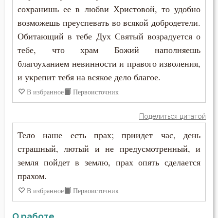
Рай
сохранишь ее в любви Христовой, то удобно
возможешь преуспевать во всякой добродетели.
Раскаяние
Обитающий в тебе Дух Святый возрадуется о
Рассеянность
тебе, что храм Божий наполняешь
благоуханием невинности и правого изволения,
Ревность по Богу
и укрепит тебя на всякое дело благое.
Родители
В избранное
Первоисточник
Рождество
Поделиться цитатой
Тело наше есть прах; приидет час, день
Ропот
страшный, лютый и не предусмотренный, и
Роскошь
земля пойдет в землю, прах опять сделается
прахом.
Самолюбие
В избранное
Первоисточник
Самомнение
О работе