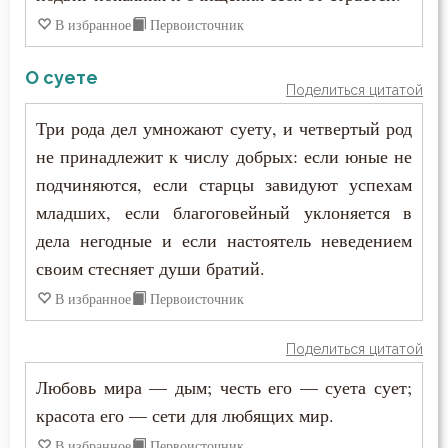
Иоанн Карпафский
В избранное
Первоисточник
Грех
Иоанн Кассиан Римлянин
Девство
О суете
Поделиться цитатой
Иоанн Кронштадтский
Дело
Три рода дел умножают суету, и четвертый род
Иоанн Лествичник
не принадлежит к числу добрых: если юные не
Деньги
подчиняются, если старцы завидуют успехам
Иоанн Мосх
Дети
младших, если благоговейный уклоняется в
Иосиф Оптинский (Литовкин)
дела негодные и если настоятель неведением
Добро
своим стесняет души братий.
Ириней Лионский
Добродетель
В избранное
Первоисточник
Исаак Сирин Ниневийский
Друг
Поделиться цитатой
Исидор Пелусиот
Любовь мира — дым; честь его — суета сует;
Дух Святой
красота его — сети для любящих мир.
Исихий Иерусалимский
Духовная жизнь
В избранное
Первоисточник