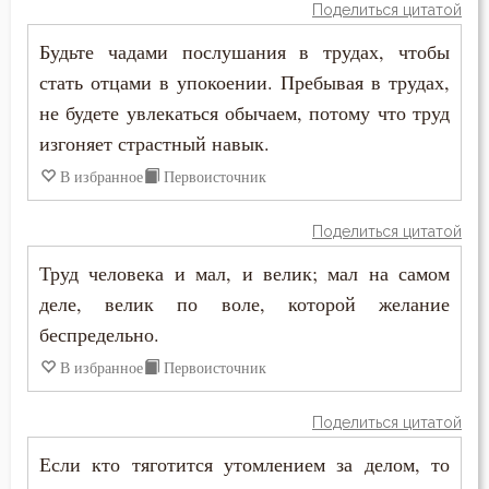
Поделиться цитатой
Соблазн
Будьте чадами послушания в трудах, чтобы
Совершенство
стать отцами в упокоении. Пребывая в трудах,
не будете увлекаться обычаем, потому что труд
Совесть
изгоняет страстный навык.
Совет
В избранное
Первоисточник
Созерцание
Поделиться цитатой
Сокрушение
Труд человека и мал, и велик; мал на самом
деле, велик по воле, которой желание
Сомнение
беспредельно.
Сострадание
В избранное
Первоисточник
Сотворение мира
Поделиться цитатой
Спасение
Если кто тяготится утомлением за делом, то