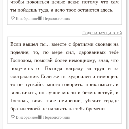
чтобы покоиться целые веки; потому что сам
Сладострастие
ты пойдешь туда, а дело твое останется здесь.
Сластолюбие
В избранное
Первоисточник
Слезы
Поделиться цитатой
Слух
Если вышел ты... вместе с братиями своими на
поделие; то, по мере сил, дарованных тебе
Смертная память
Господом, помогай более немощному, зная, что
получишь от Господа награду за труд и за
Смерть
сострадание. Если же ты худосилен и немощен,
Смерть детей
то не пускайся много говорить, приказывать и
вольничать, но лучше молчи и безмолвствуй, и
Смирение
Господь, видя твое смирение, убедит сердце
Смысл жизни
братии твоей не налагать на тебя бремени.
В избранное
Первоисточник
Снисхождение