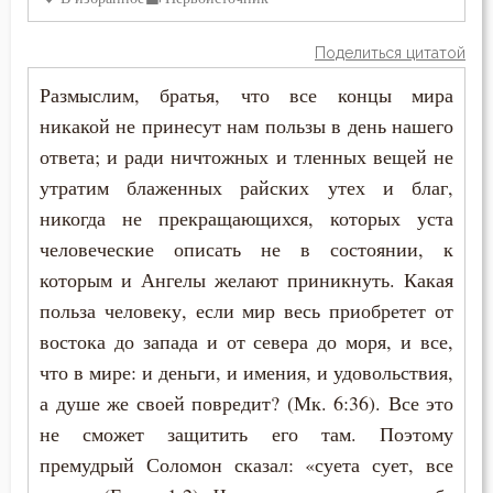
Иустин (Попович)
Душа
Поделиться цитатой
Иустин Философ
Еда
Размыслим, братья, что все концы мира
Каллист Ангеликуд
никакой не принесут нам пользы в день нашего
Ересь
ответа; и ради ничтожных и тленных вещей не
Киприан Карфагенский
Женщина
утратим блаженных райских утех и благ,
Кирилл Александрийский
никогда не прекращающихся, которых уста
Жизнь
человеческие описать не в состоянии, к
Кирилл Иерусалимский
которым и Ангелы желают приникнуть. Какая
Жизнь вечная
польза человеку, если мир весь приобретет от
Климент Римский
Забота
востока до запада и от севера до моря, и все,
Лев Великий
что в мире: и деньги, и имения, и удовольствия,
Зависть
а душе же своей повредит? (Мк. 6:36). Все это
Лев Оптинский (Наголкин)
Загробная жизнь
не сможет защитить его там. Поэтому
Лука (Войно-Ясенецкий)
премудрый Соломон сказал: «суета сует, все
Закон Божий