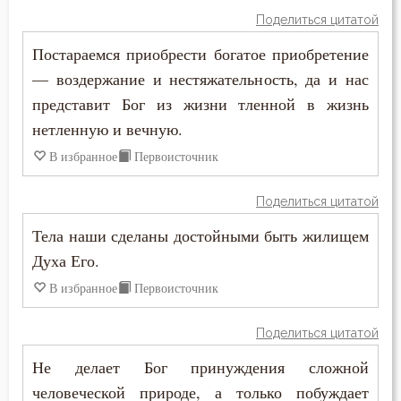
Плоть
Поделиться цитатой
Подвиг
Постараемся приобрести богатое приобретение
— воздержание и нестяжательность, да и нас
Подвижничество
представит Бог из жизни тленной в жизнь
Подготовка к смерти
нетленную и вечную.
В избранное
Первоисточник
Позор
Покаяние
Поделиться цитатой
Тела наши сделаны достойными быть жилищем
Помощь Божия
Духа Его.
Порок
В избранное
Первоисточник
Последние времена
Поделиться цитатой
Послушание
Не делает Бог принуждения сложной
человеческой природе, а только побуждает