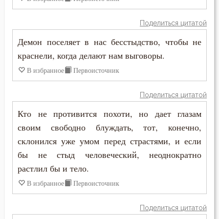
Григорий Нисский
Будущее
Поделиться цитатой
Григорий Палама
Ведение
Демон поселяет в нас бесстыдство, чтобы не
Григорий Синаит
краснели, когда делают нам выговоры.
Вера
Григорий Чудотворец
В избранное
Первоисточник
Вечные муки
Диадох
Поделиться цитатой
Власть
Димитрий Ростовский
Кто не противится похоти, но дает глазам
Воздаяние
своим свободно блуждать, тот, конечно,
Дионисий Ареопагит
склонился уже умом перед страстями, и если
Воздержание
бы не стыд человеческий, неоднократно
Епифаний Кипрский
Вознесение
растлил бы и тело.
Ерм
В избранное
Первоисточник
Воля Божия
Ефрем Сирин
Поделиться цитатой
Воплощение