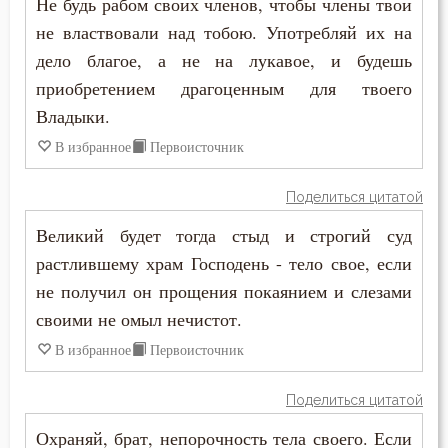
Не будь рабом своих членов, чтобы члены твои
Промысел Божий
не властвовали над тобою. Употребляй их на
Проповеди
дело благое, а не на лукавое, и будешь
приобретением драгоценным для твоего
Прошение
Владыки.
Прощение
В избранное
Первоисточник
Псалтирь
Поделиться цитатой
Пьянство
Великий будет тогда стыд и строгий суд
растлившему храм Господень - тело свое, если
Работа
не получил он прощения покаянием и слезами
своими не омыл нечистот.
Радость
В избранное
Первоисточник
Раздражительность
Поделиться цитатой
Разум
Охраняй, брат, непорочность тела своего. Если