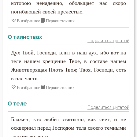
которою ненадежно, обольщает нас скоро
Пимен Великий
погибающей своей прелестью.
Кротость
Поликарп Смирнский
В избранное
Первоисточник
Лень
Серафим Саровский
О таинствах
Лесть
Поделиться цитатой
Силуан Афонский
Дух Твой, Господи, влит в наш дух, ибо вот на
Лицемерие
Симеон Благоговейный
теле нашем крещение Твое, в составе нашем
Ложь
Животворящая Плоть Твоя; Твоя, Господи, есть
Симеон Новый Богослов
в нас часть.
Лукавство
В избранное
Первоисточник
Симеон Солунский
Любовь
Тихон Задонский
О теле
Любовь Божия
Поделиться цитатой
Фалассий Ливийский
Блажен, кто любит святыню, как свет, и не
Любовь к Богу
осквернил перед Господом тела своего темными
Феогност
Месть
делами диавола.