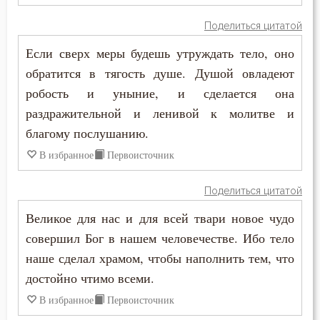
Поделиться цитатой
Оставление Богом
Если сверх меры будешь утруждать тело, оно
Осуждение
обратится в тягость душе. Душой овладеют
робость и уныние, и сделается она
Отчаяние
раздражительной и ленивой к молитве и
Очищение
благому послушанию.
В избранное
Первоисточник
Падение
Поделиться цитатой
Память
Великое для нас и для всей твари новое чудо
Печаль
совершил Бог в нашем человечестве. Ибо тело
наше сделал храмом, чтобы наполнить тем, что
Печаль по Богу
достойно чтимо всеми.
Плач
В избранное
Первоисточник