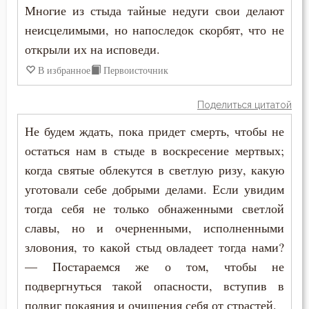
Зосима Палестинский
Многие из стыда тайные недуги свои делают
Воскресение
неисцелимыми, но напоследок скорбят, что не
Иаков Низибийский
открыли их на исповеди.
Воскресение Христово
Игнатий Антиохийский
В избранное
Первоисточник
Воспитание
Игнатий Брянчанинов
Поделиться цитатой
Высокомерие
Иероним Стридонский
Не будем ждать, пока придет смерть, чтобы не
Глаза
остаться нам в стыде в воскресение мертвых;
Иларион Оптинский (Пономарёв)
когда святые облекутся в светлую ризу, какую
Гнев
уготовали себе добрыми делами. Если увидим
Илия Екдик
Гнев Божий
тогда себя не только обнаженными светлой
Иоанн (Максимович)
славы, но и очерненными, исполненными
Гонение
зловония, то какой стыд овладеет тогда нами?
Иоанн Дамаскин
— Постараемся же о том, чтобы не
Гордость
Иоанн Златоуст
подвергнуться такой опасности, вступив в
Гость
подвиг покаяния и очищения себя от страстей.