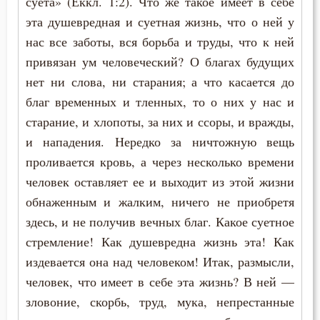
суета» (Еккл. 1:2). Что же такое имеет в себе
Макарий Великий
эта душевредная и суетная жизнь, что о ней у
Заповеди
нас все заботы, вся борьба и труды, что к ней
Макарий Оптинский (Иванов)
Здоровье
привязан ум человеческий? О благах будущих
Максим Грек
нет ни слова, ни старания; а что касается до
Зло
благ временных и тленных, то о них у нас и
Максим Исповедник
Злопамятство
старание, и хлопоты, за них и ссоры, и вражды,
Марк Подвижник
и нападения. Нередко за ничтожную вещь
Злорадство
проливается кровь, а через несколько времени
Марк Эфесский
человек оставляет ее и выходит из этой жизни
Знание
обнаженным и жалким, ничего не приобретя
Мефодий Олимпийский
Идолопоклонство
здесь, и не получив вечных благ. Какое суетное
Митрофан Воронежский
стремление! Как душевредна жизнь эта! Как
Искушение
издевается она над человеком! Итак, размысли,
Моисей Оптинский (Путилов)
человек, что имеет в себе эта жизнь? В ней —
Искушение в смертный час
Нектарий Оптинский (Тихонов)
зловоние, скорбь, труд, мука, непрестанные
Исповедь