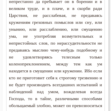
непрестанно да пребывает он в борении и в
Свобода
великом труде, и в плаче, и в скорби ради
Свобода воли
Царствия, не расслабевая, не предаваясь
кружениям греховных помыслов или сну, или
Святость
унынию, или расслаблению, или смущению
ума, не употребляя возмутительных и
Священники
непристойных слов, по нерассудительности не
Священное Писание
предаваясь мыслию чему-нибудь подобному и
не удовлетворяясь телесным только
Семья
коленопреклонением, между тем как ум
Сердце
находится в смущении или кружении. Ибо если
кто не приготовит себя к строгому трезвению и
Сквернословие
не будет производить всегдашних испытаний и
наблюдений над умом, вожделевая всегда
Скорбь
Господа, то в тайне, различными способами
Славолюбие
обольщаемый злобою, может он превозноситься