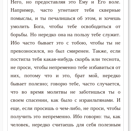
Него, но предоставляя это Ему и Его воле.
Страшный суд
Например, часто угнетают тебя скверные
помыслы, и ты печалишься об этом, и хочешь
Стыд
умолить Бога, чтобы тебе освободиться от
Суета
борьбы. Но нередко она на пользу тебе служит.
Ибо часто бывает это с тобою, чтобы ты не
Счастье
превозносился, но был смиренен. Также, если
Таинство
постигла тебя какая-нибудь скорбь или теснота,
не проси, чтобы непременно тебе избавиться от
Тело
них, потому что и это, брат мой, нередко
бывает полезно; говорю тебе, часто случается,
Терпение
что во время молитвы не заботишься ты о
Трезвение
своем спасении, как было с израильтянами. И
еще, если просишь о чем-либо, не проси, чтобы
Тщеславие
получить это непременно. Ибо говорю: ты, как
Убийство
человек, нередко считаешь для себя полезным