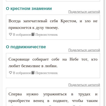
О крестном знамении
Ненависть
Поделиться цитатой
Всегда запечатлевай себя Крестом, и зло не
Нерадение
прикоснется к духу твоему.
Нечувствие
В избранное
Первоисточник
Нищета
О подвижничестве
Поделиться цитатой
Обида
Сокровище собирает себе на Небе тот, кто
Обличение
любит безмолвие в любви.
В избранное
Первоисточник
Общение
Одежда
Поделиться цитатой
Сперва нужно упражняться в трудах и
Оправдание себя
приобрести венец в подвиге, чтобы таким
Оскорбление