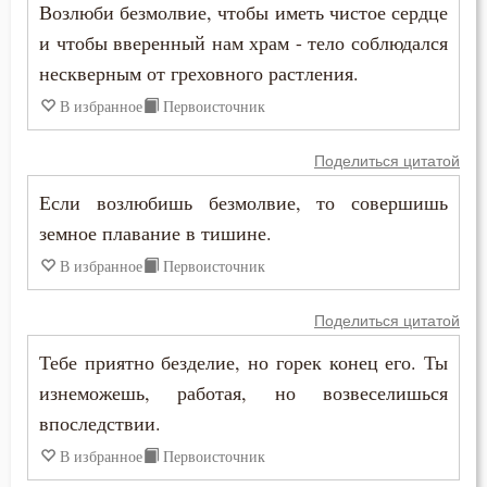
Пост
Возлюби безмолвие, чтобы иметь чистое сердце
и чтобы вверенный нам храм - тело соблюдался
Похвала
нескверным от греховного растления.
Похоть
В избранное
Первоисточник
Почитание Бога
Поделиться цитатой
Праведность
Если возлюбишь безмолвие, то совершишь
земное плавание в тишине.
Праздник
В избранное
Первоисточник
Празднословие
Поделиться цитатой
Прелюбодеяние
Тебе приятно безделие, но горек конец его. Ты
изнеможешь, работая, но возвеселишься
Пример
впоследствии.
Причастие
В избранное
Первоисточник