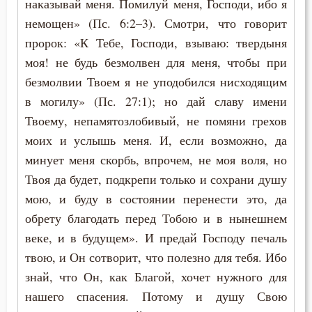
наказывай меня. Помилуй меня, Господи, ибо я
немощен» (Пс. 6:2–3). Смотри, что говорит
пророк: «К Тебе, Господи, взываю: твердыня
моя! не будь безмолвен для меня, чтобы при
безмолвии Твоем я не уподобился нисходящим
в могилу» (Пс. 27:1); но дай славу имени
Твоему, непамятозлобивый, не помяни грехов
моих и услышь меня. И, если возможно, да
минует меня скорбь, впрочем, не моя воля, но
Твоя да будет, подкрепи только и сохрани душу
мою, и буду в состоянии перенести это, да
обрету благодать перед Тобою и в нынешнем
веке, и в будущем». И предай Господу печаль
твою, и Он сотворит, что полезно для тебя. Ибо
знай, что Он, как Благой, хочет нужного для
нашего спасения. Потому и душу Свою