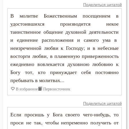
Спаситель
Поделиться цитатой
В молитве Божественным посещением в
Сплетни
удостоившихся производится некое
Спор
таинственное общение духовной деятельности
и единение расположения и самого ума в
Сребролюбие
неизреченной любви к Господу; и в небесные
восторги любви, в пламенную приверженность
Ссора
ежедневно вовлекается духовною любовию к
Страдание
Богу тот, кто принуждает себя постоянно
пребывать в молитвах...
Страсть
В избранное
Первоисточник
Страх
Поделиться цитатой
Страх Божий
Если просишь у Бога своего чего-нибудь, то
Страх смерти
проси не так, чтобы непременно получить от