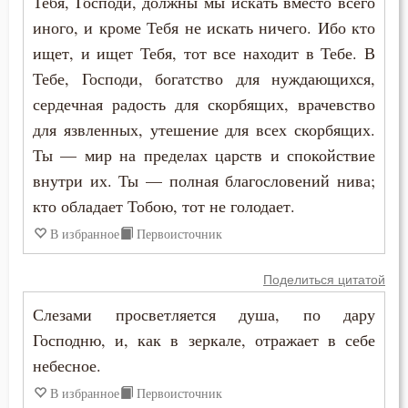
Тебя, Господи, должны мы искать вместо всего
иного, и кроме Тебя не искать ничего. Ибо кто
Мученичество
ищет, и ищет Тебя, тот все находит в Тебе. В
Тебе, Господи, богатство для нуждающихся,
Мысли
сердечная радость для скорбящих, врачевство
Мытарство
для язвленных, утешение для всех скорбящих.
Ты — мир на пределах царств и спокойствие
Надежда
внутри их. Ты — полная благословений нива;
Наказание
кто обладает Тобою, тот не голодает.
В избранное
Первоисточник
Намерение
Поделиться цитатой
Наслаждение
Слезами просветляется душа, по дару
Насмешка
Господню, и, как в зеркале, отражает в себе
небесное.
Наставление
В избранное
Первоисточник
Начальство