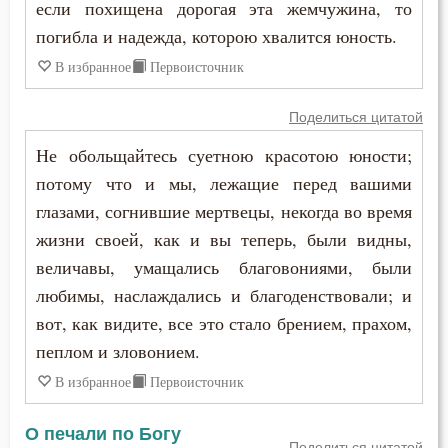
Григорий Нисский
если похищена дорогая эта жемчужина, то
Будущее
погибла и надежда, которою хвалится юность.
Григорий Палама
В избранное
Первоисточник
Ведение
Григорий Синаит
Вера
Поделиться цитатой
Григорий Чудотворец
Не обольщайтесь суетною красотою юности;
Вечные муки
потому что и мы, лежащие перед вашими
Диадох
Власть
глазами, согнившие мертвецы, некогда во время
Димитрий Ростовский
жизни своей, как и вы теперь, были видны,
Воздаяние
величавы, умащались благовониями, были
Дионисий Ареопагит
любимы, наслаждались и благоденствовали; и
Воздержание
Епифаний Кипрский
вот, как видите, все это стало брением, прахом,
Вознесение
пеплом и зловонием.
Ерм
В избранное
Первоисточник
Воля Божия
Ефрем Сирин
Воплощение
О печали по Богу
Поделиться цитатой