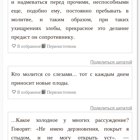
и надмеваться перед прочими, неспособными
Сладострастие
еще, подобно ему, постоянно пребывать в
Сластолюбие
молитве, и таким образом, при таких
ухищрениях злобы, прекрасное это делание
Слезы
предаст он сопротивнику.
Слух
В избранное
Первоисточник
Смертная память
Поделиться цитатой
Кто молится со слезами... тот с каждым днем
Смерть
приносит новые плоды.
Смерть детей
В избранное
Первоисточник
Смирение
Поделиться цитатой
Смысл жизни
...Какое холодное у многих рассуждение?
Говорят: «Не имею дерзновения, покрыт я
Снисхождение
стыдом, и не могу открыть уст». —