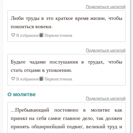
Промысел Божий
Поделиться цитатой
Проповеди
Люби труды в это краткое время жизни, чтобы
покоиться вовеки.
Прошение
В избранное
Первоисточник
Прощение
Поделиться цитатой
Псалтирь
Будьте чадами послушания в трудах, чтобы
Пьянство
стать отцами в упокоении.
В избранное
Первоисточник
Работа
О молитве
Радость
Поделиться цитатой
Раздражительность
...Пребывающий постоянно в молитве как
принял на себя самое главное дело, так должен
Разум
принять обширнейший подвиг, великий труд и