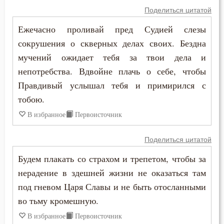
Пимен Великий
Поделиться цитатой
Кротость
Ежечасно проливай пред Судией слезы
Поликарп Смирнский
Лень
сокрушения о скверных делах своих. Бездна
Серафим Саровский
мучений ожидает тебя за твои дела и
Лесть
непотребства. Вдвойне плачь о себе, чтобы
Силуан Афонский
Правдивый услышал тебя и примирился с
Лицемерие
тобою.
Симеон Благоговейный
Ложь
В избранное
Первоисточник
Симеон Новый Богослов
Лукавство
Поделиться цитатой
Симеон Солунский
Любовь
Будем плакать со страхом и трепетом, чтобы за
Тихон Задонский
нерадение в здешней жизни не оказаться там
Любовь Божия
под гневом Царя Славы и не быть отосланными
Фалассий Ливийский
Любовь к Богу
во тьму кромешную.
Феогност
В избранное
Первоисточник
Месть