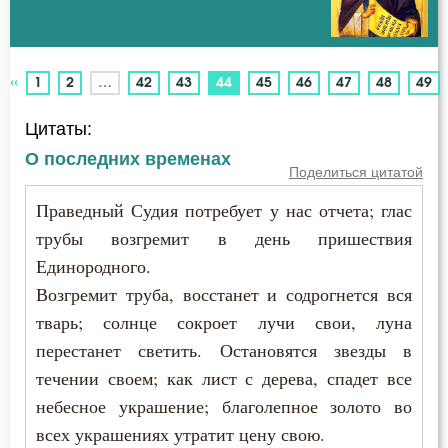
Бдение
Авва Феона
Беда
«
(current)
1
2
…
42
43
44
45
46
47
48
49
Авва Филимон
Бедность
Цитаты:
Аврелий Августин
Безмолвие
О последних временах
Поделиться цитатой
Амвросий Медиоланский
Беспечность
Праведный Судия потребует у нас отчета; глас
Амвросий Оптинский (Гренков)
трубы возгремит в день пришествия
Бесстрастие
Единородного.
Амфилохий Иконийский
Бесы
Возгремит труба, восстанет и содрогнется вся
Анастасий Антиохийский
тварь; солнце сокроет лучи свои, луна
Благоговение
перестанет светить. Остановятся звезды в
Анастасий Синаит
течении своем; как лист с дерева, спадет все
Благодарность
небесное украшение; благолепное золото во
Анатолий Оптинский (Зерцалов)
Благодать
всех украшениях утратит цену свою.