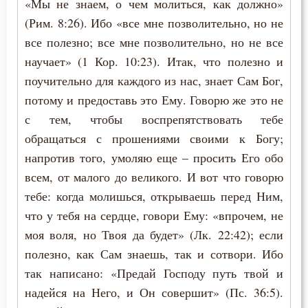
«Мы не знаем, о чем молиться, как должно»
Целомудрие
(Рим. 8:26). Ибо «все мне позволительно, но не
все полезно; все мне позволительно, но не все
Церковь
научает» (1 Кор. 10:23). Итак, что полезно и
Человек
поучительно для каждого из нас, знает Сам Бог,
потому и предоставь это Ему. Говорю же это не
Человекоугодие
с тем, чтобы воспрепятствовать тебе
обращаться с прошениями своими к Богу;
Честь
напротив того, умоляю еще – просить Его обо
Чистота
всем, от малого до великого. И вот что говорю
тебе: когда молишься, открываешь перед Ним,
Чревоугодие
что у тебя на сердце, говори Ему: «впрочем, не
Чтение
моя воля, но Твоя да будет» (Лк. 22:42); если
полезно, как Сам знаешь, так и сотвори. Ибо
Чудо
так написано: «Предай Господу путь твой и
надейся на Него, и Он совершит» (Пс. 36:5).
Щедрость