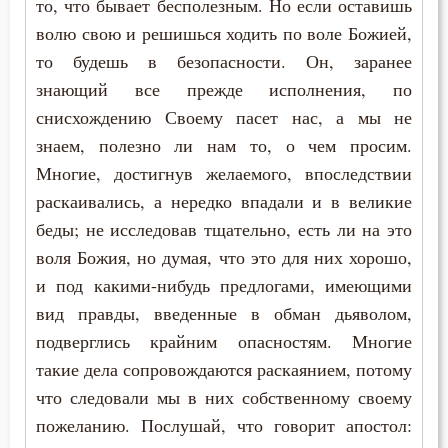
то, что бывает бесполезным. Но если оставишь
Ум
волю свою и решишься ходить по воле Божией,
то будешь в безопасности. Он, заранее
Умерший
знающий все прежде исполнения, по
Умиление
снисхождению Своему пасет нас, а мы не
знаем, полезно ли нам то, о чем просим.
Унижение
Многие, достигнув желаемого, впоследствии
раскаивались, а нередко впадали и в великие
Уныние
беды; не исследовав тщательно, есть ли на это
Утешение
воля Божия, но думая, что это для них хорошо,
и под какими-нибудь предлогами, имеющими
Храм
вид правды, введенные в обман дьяволом,
Христос
подверглись крайним опасностям. Многие
такие дела сопровождаются раскаянием, потому
Хула
что следовали мы в них собственному своему
пожеланию. Послушай, что говорит апостол:
Царство небесное