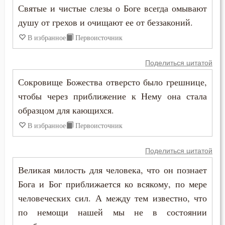
Иустин (Попович)
Святые и чистые слезы о Боге всегда омывают
Душа
душу от грехов и очищают ее от беззаконий.
Иустин Философ
В избранное
Первоисточник
Еда
Каллист Ангеликуд
Ересь
Поделиться цитатой
Киприан Карфагенский
Сокровище Божества отверсто было грешнице,
Женщина
чтобы через приближение к Нему она стала
Кирилл Александрийский
Жизнь
образцом для кающихся.
Кирилл Иерусалимский
В избранное
Первоисточник
Жизнь вечная
Климент Римский
Забота
Поделиться цитатой
Лев Великий
Великая милость для человека, что он познает
Зависть
Бога и Бог приближается ко всякому, по мере
Лев Оптинский (Наголкин)
Загробная жизнь
человеческих сил. А между тем известно, что
Лука (Войно-Ясенецкий)
по немощи нашей мы не в состоянии
Закон Божий