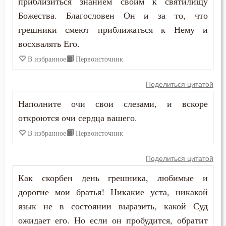
приблизиться знанием своим к святилищу
Макарий Великий
Божества. Благословен Он и за то, что
Заповеди
грешники смеют приближаться к Нему и
Макарий Оптинский (Иванов)
Здоровье
восхвалять Его.
Максим Грек
В избранное
Первоисточник
Зло
Максим Исповедник
Злопамятство
Поделиться цитатой
Марк Подвижник
Наполните очи свои слезами, и вскоре
Злорадство
откроются очи сердца вашего.
Марк Эфесский
Знание
В избранное
Первоисточник
Мефодий Олимпийский
Идолопоклонство
Поделиться цитатой
Митрофан Воронежский
Искушение
Как скорбен день грешника, любимые и
Моисей Оптинский (Путилов)
дорогие мои братья! Никакие уста, никакой
Искушение в смертный час
язык не в состоянии выразить, какой Суд
Нектарий Оптинский (Тихонов)
ожидает его. Но если он пробудится, обратит
Исповедь