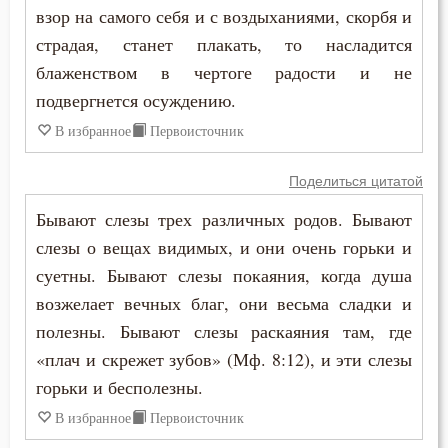
взор на самого себя и с воздыханиями, скорбя и
Никита Стифат
Исправление
страдая, станет плакать, то насладится
Никифор Уединенник
блаженством в чертоге радости и не
Истина
подвергнется осуждению.
Никодим Святогорец
Клятва
В избранное
Первоисточник
Николай Сербский
Колдовство
Поделиться цитатой
Никон Оптинский (Беляев)
Кощунство
Бывают слезы трех различных родов. Бывают
Нил Синайский
слезы о вещах видимых, и они очень горьки и
Красота
суетны. Бывают слезы покаяния, когда душа
Нил Сорский
возжелает вечных благ, они весьма сладки и
Крест
полезны. Бывают слезы раскаяния там, где
Паисий (Величковский)
Крестное знамение
«плач и скрежет зубов» (Мф. 8:12), и эти слезы
Петр Дамаскин
горьки и бесполезны.
Крещение
В избранное
Первоисточник
Петр Московский
Крещение Господне