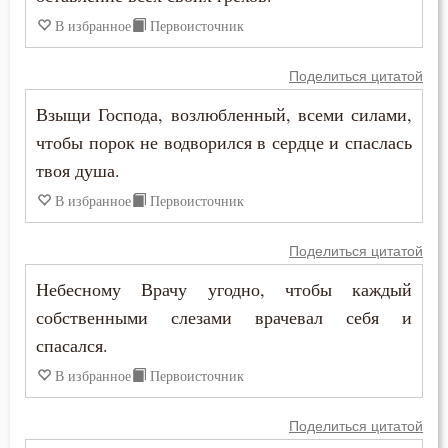
Иоанн Карпафский
В избранное
Первоисточник
Грех
Иоанн Кассиан Римлянин
Девство
Поделиться цитатой
Иоанн Кронштадтский
Взыщи Господа, возлюбленный, всеми силами,
Дело
чтобы порок не водворился в сердце и спаслась
Иоанн Лествичник
Деньги
твоя душа.
Иоанн Мосх
В избранное
Первоисточник
Дети
Иосиф Оптинский (Литовкин)
Поделиться цитатой
Добро
Ириней Лионский
Небесному Врачу угодно, чтобы каждый
Добродетель
собственными слезами врачевал себя и
Исаак Сирин Ниневийский
спасался.
Друг
Исидор Пелусиот
В избранное
Первоисточник
Дух Святой
Исихий Иерусалимский
Поделиться цитатой
Духовная жизнь