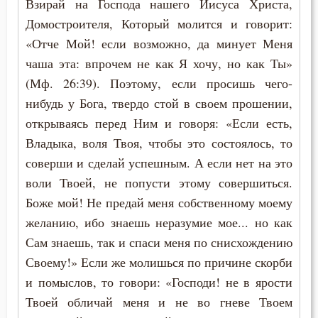
Взирай на Господа нашего Иисуса Христа,
Юность
Домостроителя, Который молится и говорит:
«Отче Мой! если возможно, да минует Меня
Язык
чаша эта: впрочем не как Я хочу, но как Ты»
Ярость
(Мф. 26:39). Поэтому, если просишь чего-
нибудь у Бога, твердо стой в своем прошении,
открываясь перед Ним и говоря: «Если есть,
Владыка, воля Твоя, чтобы это состоялось, то
соверши и сделай успешным. А если нет на это
воли Твоей, не попусти этому совершиться.
Боже мой! Не предай меня собственному моему
желанию, ибо знаешь неразумие мое... но как
Сам знаешь, так и спаси меня по снисхождению
Своему!» Если же молишься по причине скорби
и помыслов, то говори: «Господи! не в ярости
Твоей обличай меня и не во гневе Твоем