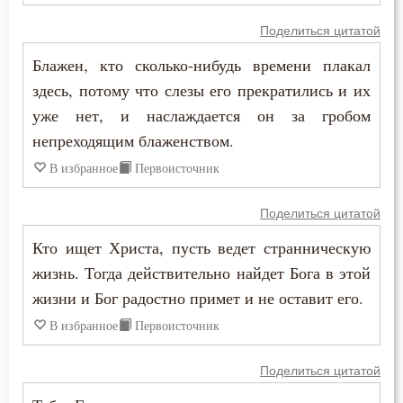
Феодор Студит
Поделиться цитатой
Мечта
Феодор Эдесский
Блажен, кто сколько-нибудь времени плакал
Милостыня
здесь, потому что слезы его прекратились и их
Феодорит Кирский
уже нет, и наслаждается он за гробом
Мир
Феолипт Филадельфийский
непреходящим блаженством.
Молитва
В избранное
Первоисточник
Феофан Затворник
Молчание
Поделиться цитатой
Феофил Антиохийский
Монастырь
Кто ищет Христа, пусть ведет странническую
Феофилакт Болгарский
жизнь. Тогда действительно найдет Бога в этой
Монах
жизни и Бог радостно примет и не оставит его.
Филарет Московский (Дроздов)
Мощи
В избранное
Первоисточник
Филофей Синайский
Мудрость
Поделиться цитатой
Мужество