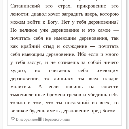
Соблазн
Сатанинский это страх, прикровение это
лености; диавол хочет заградить дверь, которою
Совершенство
можем войти к Богу. Нет у тебя дерзновения?
Но великое уже дерзновение и это самое —
Совесть
почитать себя не имеющим дерзновения, так
Совет
как крайний стыд и осуждение — почитать
себя имеющим дерзновение. Ибо если и много
Созерцание
у тебя заслуг, и не сознаешь за собой ничего
Сокрушение
худого, но считаешь себя имеющим
дерзновение, то лишился ты всех плодов
Сомнение
молитвы. А если носишь на совести
тьмочисленные бремена грехов и убедишь себя
Сострадание
только в том, что ты последний из всех, то
Сотворение мира
великое будешь иметь дерзновение пред Богом.
В избранное
Первоисточник
Спасение