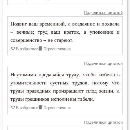
Плоть
Поделиться цитатой
Подвиг
Подвиг ваш временный, а воздаяние и похвала
Подвижничество
– вечные; труд ваш краток, а упокоение и
совершенство – не стареют.
Подготовка к смерти
В избранное
Первоисточник
Позор
Поделиться цитатой
Покаяние
Неутомимо предавайся труду, чтобы избежать
Помощь Божия
утомительности суетных трудов, потому что
труды праведных произращают плод жизни, а
Порок
труды грешников исполнены гибели.
Последние времена
В избранное
Первоисточник
Послушание
Поделиться цитатой