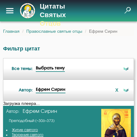
Цитаты
Святых
Отцов
Главная
Православные святые отцы
Ефрем Сирин
Фильтр цитат
Выбрать тему
Все темы:
Ефрем Сирин
X
Автор:
Ад
Загрузка плеера...
А-я
Ефрем Сирин
Автор:
Ангел
Преподобный (~306–373)
Авва Дорофей
Антихрист
Житие святого
Творения святого
Авва Исайя (Скитский)