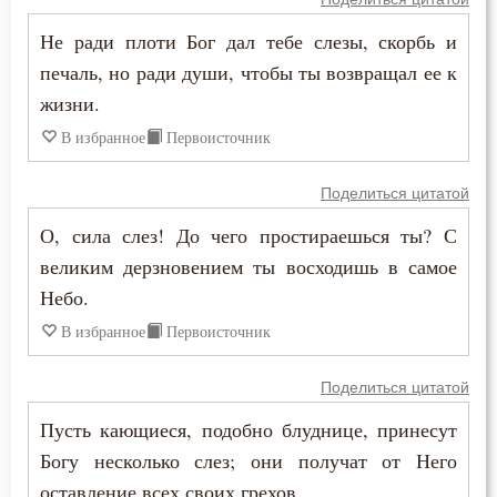
Зосима Палестинский
Воскресение
Не ради плоти Бог дал тебе слезы, скорбь и
Иаков Низибийский
печаль, но ради души, чтобы ты возвращал ее к
Воскресение Христово
жизни.
Игнатий Антиохийский
Воспитание
В избранное
Первоисточник
Игнатий Брянчанинов
Высокомерие
Поделиться цитатой
Иероним Стридонский
Глаза
О, сила слез! До чего простираешься ты? С
Иларион Оптинский (Пономарёв)
великим дерзновением ты восходишь в самое
Гнев
Небо.
Илия Екдик
Гнев Божий
В избранное
Первоисточник
Иоанн (Максимович)
Гонение
Поделиться цитатой
Иоанн Дамаскин
Пусть кающиеся, подобно блуднице, принесут
Гордость
Иоанн Златоуст
Богу несколько слез; они получат от Него
Гость
оставление всех своих грехов.