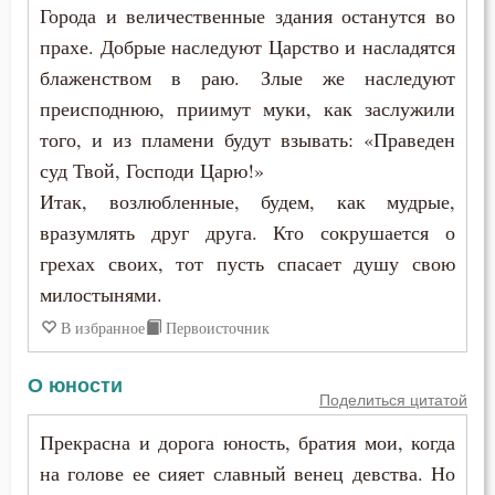
Антоний Великий
Города и величественные здания останутся во
Благоразумие
прахе. Добрые наследуют Царство и насладятся
Антоний Оптинский (Путилов)
Ближний
блаженством в раю. Злые же наследуют
Арсений Великий
преисподнюю, приимут муки, как заслужили
Блуд
того, и из пламени будут взывать: «Праведен
Афанасий (Сахаров)
суд Твой, Господи Царю!»
Бог
Итак, возлюбленные, будем, как мудрые,
Афанасий Великий
Богатство
вразумлять друг друга. Кто сокрушается о
Варнава
грехах своих, тот пусть спасает душу свою
Богопознание
милостынями.
Варсонофий Оптинский (Плиханков)
Богородица
В избранное
Первоисточник
Василий Великий
Богоугождение
О юности
Григорий Богослов
Поделиться цитатой
Болезнь
Прекрасна и дорога юность, братия мои, когда
Григорий Великий (Двоеслов)
на голове ее сияет славный венец девства. Но
Борьба