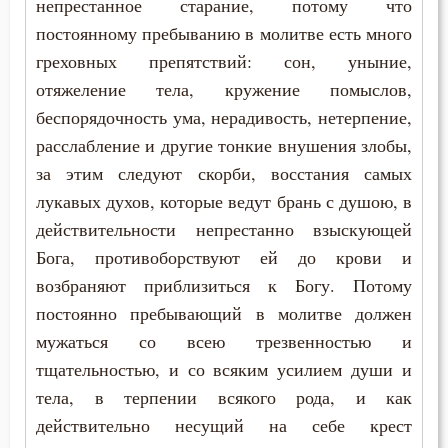
непрестанное старание, потому что
Рай
постоянному пребыванию в молитве есть много
Раскаяние
греховных препятствий: сон, уныние,
отяжеление тела, кружение помыслов,
Рассеянность
беспорядочность ума, нерадивость, нетерпение,
Ревность по Богу
расслабление и другие тонкие внушения злобы,
за этим следуют скорби, восстания самых
Родители
лукавых духов, которые ведут брань с душою, в
действительности непрестанно взыскующей
Рождество
Бога, противоборствуют ей до крови и
Ропот
возбраняют приблизиться к Богу. Потому
постоянно пребывающий в молитве должен
Роскошь
мужаться со всею трезвенностью и
тщательностью, и со всяким усилием души и
Самолюбие
тела, в терпении всякого рода, и как
Самомнение
действительно несущий на себе крест