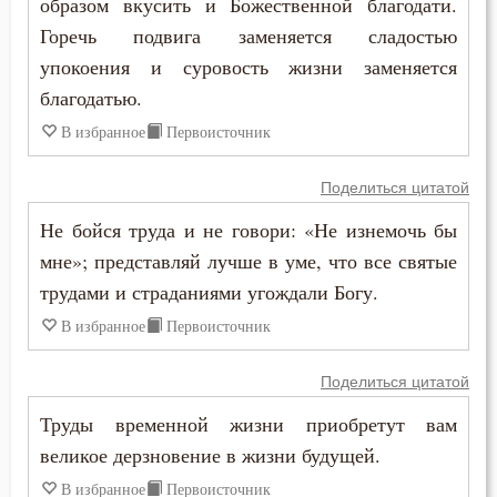
образом вкусить и Божественной благодати.
Горечь подвига заменяется сладостью
Оставление Богом
упокоения и суровость жизни заменяется
благодатью.
Осуждение
В избранное
Первоисточник
Отчаяние
Поделиться цитатой
Очищение
Не бойся труда и не говори: «Не изнемочь бы
Падение
мне»; представляй лучше в уме, что все святые
трудами и страданиями угождали Богу.
Память
В избранное
Первоисточник
Печаль
Поделиться цитатой
Печаль по Богу
Труды временной жизни приобретут вам
Плач
великое дерзновение в жизни будущей.
В избранное
Первоисточник