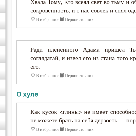
Хвала Тому, Кто всеял свет во тьму и 
Иоанн Карпафский
сокровенность, и с нас совлек и снял од
В избранное
Первоисточник
Иоанн Кассиан Римлянин
Иоанн Кронштадтский
Ради плененного Адама пришел Ты
Иоанн Лествичник
соглядатай, и извел его из стана того 
его.
Иоанн Мосх
В избранное
Первоисточник
Иосиф Оптинский (Литовкин)
О хуле
Ириней Лионский
Как кусок <глины> не имеет способнос
не можете брать на себя дерзость — пор
Исаак Сирин Ниневийский
В избранное
Первоисточник