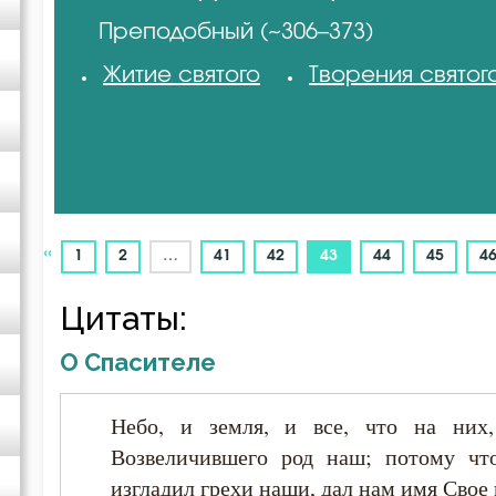
Преподобный (~306–373)
Авва Исайя (Скитский)
Житие святого
Творения святог
Авва Феона
Авва Филимон
Аврелий Августин
«
(current)
1
2
…
41
42
43
44
45
4
Амвросий Медиоланский
Цитаты:
О Спасителе
Амвросий Оптинский (Гренков)
Небо, и земля, и все, что на них,
Амфилохий Иконийский
Возвеличившего род наш; потому чт
изгладил грехи наши, дал нам имя Свое 
Анастасий Антиохийский