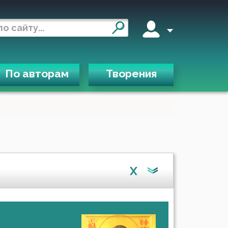
По авторам
Творения
X