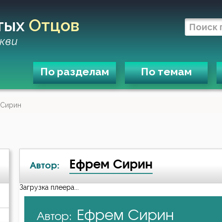
тых
Отцов
кви
По разделам
По темам
 Сирин
Ефрем Сирин
Автор:
Загрузка плеера...
А-я
Ефрем Сирин
Автор:
Авва Дорофей