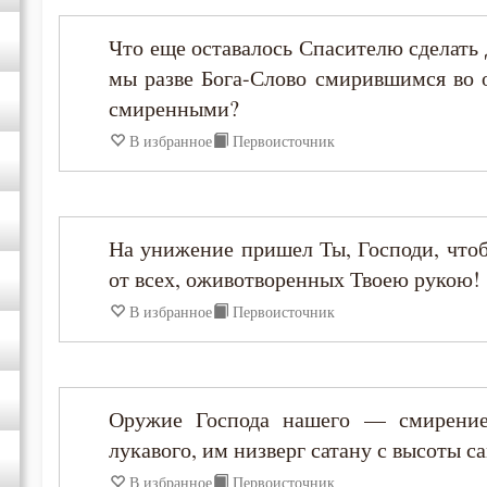
Что еще оставалось Спасителю сделать 
Варсонофий Оптинский (Плиханков)
мы разве Бога-Слово смирившимся во о
Василий Великий
смиренными?
В избранное
Первоисточник
Григорий Богослов
Григорий Великий (Двоеслов)
На унижение пришел Ты, Господи, чтоб
от всех, оживотворенных Твоею рукою!
Григорий Нисский
В избранное
Первоисточник
Григорий Палама
Григорий Синаит
Оружие Господа нашего — смирение
лукавого, им низверг сатану с высоты с
Григорий Чудотворец
В избранное
Первоисточник