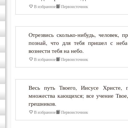
В избранное
Первоисточник
Анастасий Синаит
Анатолий Оптинский (Зерцалов)
Отрезвись сколько-нибудь, человек, п
познай, что для тебя пришел с неб
Антоний Великий
вознести тебя на небо.
В избранное
Первоисточник
Антоний Оптинский (Путилов)
Арсений Великий
Весь путь Твоего, Иисусе Христе, 
Афанасий (Сахаров)
множества кающихся; все учение Твое
грешников.
Афанасий Великий
В избранное
Первоисточник
Варнава