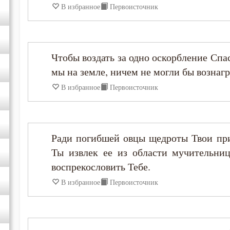
В избранное
Первоисточник
Игнатий Антиохийский
Игнатий Брянчанинов
Чтобы воздать за одно оскорбление Спа
Иероним Стридонский
мы на земле, ничем не могли бы вознаг
В избранное
Первоисточник
Иларион Оптинский (Пономарёв)
Илия Екдик
Ради погибшей овцы щедроты Твои при
Ты извлек ее из области мучительниц
Иоанн (Максимович)
воспрекословить Тебе.
Иоанн Дамаскин
В избранное
Первоисточник
Иоанн Златоуст