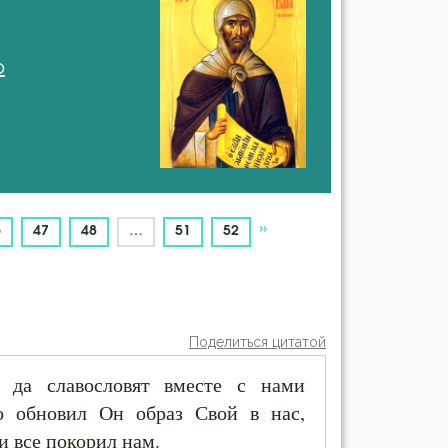
о
»
6
47
48
…
51
52
Поделиться цитатой
 да славословят вместе с нами
о обновил Он образ Свой в нас,
и все покорил нам.