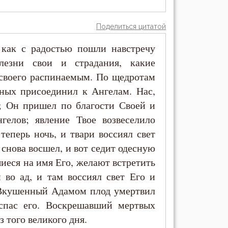
Поделиться цитатой
 как с радостью пошли навстречу
лезни свои и страдания, какие
 своего распинаемым. По щедротам
ных присоединил к Ангелам. Нас,
ь; Он пришел по благости Своей и
гелов; явление Твое возвеселило
теперь ночь, и твари воссиял свет
 снова восшел, и вот седит одесную
иеся на имя Его, желают встретить
во ад, и там воссиял свет Его и
. Вкушенный Адамом плод умертвил
спас его. Воскрешавший мертвых
з того великого дня.