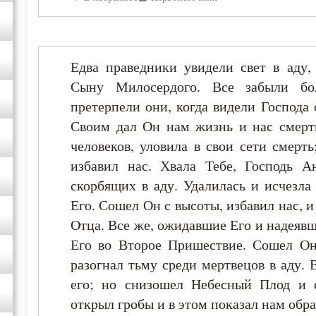
Диадох
Димитрий Ростовский
Едва праведники увидели свет в аду,
Сыну Милосердого. Все забыли бо
Дионисий Ареопагит
претерпели они, когда видели Господа
Своим дал Он нам жизнь и нас смерт
Епифаний Кипрский
человеков, уловила в свои сети смерт
избавил нас. Хвала Тебе, Господь Ан
Ерм
скорбящих в аду. Удалилась и исчезла 
Его. Сошел Он с высоты, избавил нас, и
Ефрем Сирин
Отца. Все же, ожидавшие Его и надеявш
Его во Второе Пришествие. Сошел Он 
Зосима Палестинский
разогнал тьму среди мертвецов в аду
его; но снизошел Небесный Плод и 
Иаков Низибийский
открыл гробы и в этом показал нам обра