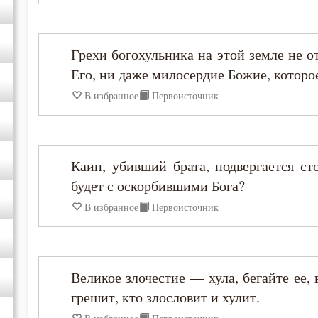
Исидор Пелусиот
Исихий Иерусалимский
Грехи богохульника на этой земле не 
Его, ни даже милосердие Божие, которо
Иустин (Попович)
В избранное
Первоисточник
Иустин Философ
Каллист Ангеликуд
Каин, убивший брата, подвергается ст
будет с оскорбившими Бога?
Киприан Карфагенский
В избранное
Первоисточник
Кирилл Александрийский
Великое злочестие — хула, бегайте ее,
Кирилл Иерусалимский
грешит, кто злословит и хулит.
Климент Римский