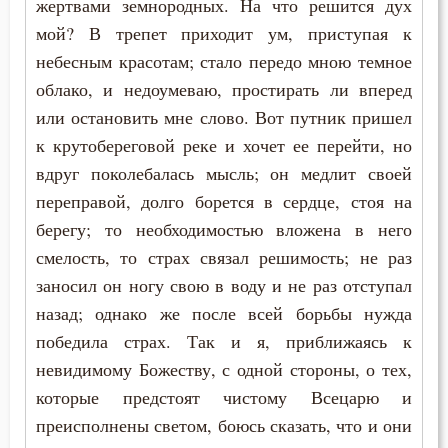
Истина
жертвами земнородных. На что решится дух
Иустин (Попович)
мой? В трепет приходит ум, приступая к
Клятва
небесным красотам; стало передо мною темное
Иустин Философ
облако, и недоумеваю, простирать ли вперед
Красота
или остановить мне слово. Вот путник пришел
Каллист Ангеликуд
Крест
к крутобереговой реке и хочет ее перейти, но
Киприан Карфагенский
вдруг поколебалась мысль; он медлит своей
Крещение
переправой, долго борется в сердце, стоя на
Кирилл Александрийский
Крещение Господне
берегу; то необходимостью вложена в него
Кирилл Иерусалимский
смелость, то страх связал решимость; не раз
Кротость
заносил он ногу свою в воду и не раз отступал
Климент Римский
назад; однако же после всей борьбы нужда
Лень
победила страх. Так и я, приближаясь к
Лев Великий
Лицемерие
невидимому Божеству, с одной стороны, о тех,
Лев Оптинский (Наголкин)
которые предстоят чистому Всецарю и
Ложь
преисполнены светом, боюсь сказать, что и они
Лука (Войно-Ясенецкий)