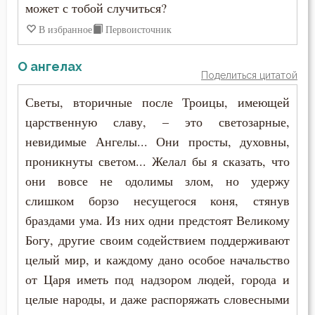
может с тобой случиться?
Иоанн Карпафский
В избранное
Первоисточник
Жизнь
Иоанн Кассиан Римлянин
Забота
О ангелах
Поделиться цитатой
Иоанн Кронштадтский
Зависть
Светы, вторичные после Троицы, имеющей
Иоанн Лествичник
царственную славу, – это светозарные,
Загробная жизнь
невидимые Ангелы... Они просты, духовны,
Иоанн Мосх
Закон Божий
проникнуты светом... Желал бы я сказать, что
Иосиф Оптинский (Литовкин)
они вовсе не одолимы злом, но удержу
Здоровье
слишком борзо несущегося коня, стянув
Ириней Лионский
браздами ума. Из них одни предстоят Великому
Зло
Богу, другие своим содействием поддерживают
Исаак Сирин Ниневийский
Искушение
целый мир, и каждому дано особое начальство
Исидор Пелусиот
от Царя иметь под надзором людей, города и
Исправление
целые народы, и даже распоряжать словесными
Исихий Иерусалимский