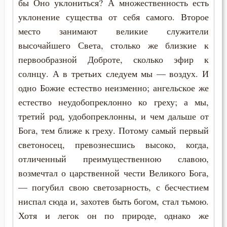
бы Оно уклониться? А множественность есть
Монастырь
Никита Стифат
уклонение существа от себя самого. Второе
Монах
место занимают великие служители
Никифор Уединенник
высочайшего Света, столько же близкие к
Мудрость
первообразной Доброте, сколько эфир к
Никодим Святогорец
Мужество
солнцу. А в третьих следуем мы — воздух. И
Николай Сербский
одно Божие естество неизменно; ангельское же
Мученичество
естество неудобопреклонно ко греху; а мы,
Никон Оптинский (Беляев)
третий род, удобопреклонны, и чем дальше от
Надежда
Бога, тем ближе к греху. Потому самый первый
Нил Синайский
Наказание
светоносец, превознесшись высоко, когда,
Нил Сорский
отличенный преимущественною славою,
Наслаждение
возмечтал о царственной чести Великого Бога,
Паисий (Величковский)
Насмешка
— погубил свою светозарность, с бесчестием
Петр Дамаскин
ниспал сюда и, захотев быть богом, стал тьмою.
Ненависть
Хотя и легок он по природе, однако же
Петр Московский