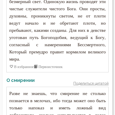
безмерный свет. Одинокую жизнь проводят эти
Язык
чистые служители чистого Бога. Они просты,
духовны, проникнуты светом, не от плоти
Язычество
ведут начало и не обретают плоти, но
пребывают, какими созданы. Для них в девстве
уготован путь Богоподобия, ведущий к Богу,
согласный с намерениями Бессмертного,
Который премудро правит кормилом великого
мира.
В избранное
Первоисточник
О смирении
Поделиться цитатой
Разве не знаешь, что смирение не столько
познается в мелочах, ибо тогда может оно быть
только напоказ и иметь ложный вид
добродетели, сколько испытывается в делах