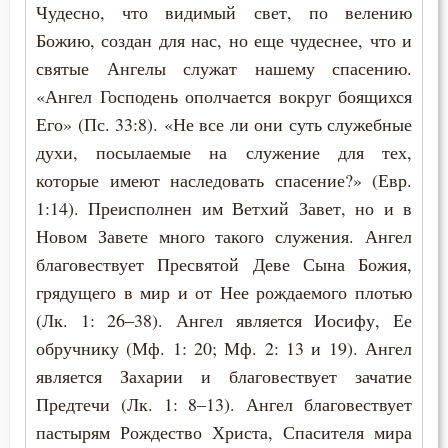
Чудесно, что видимый свет, по велению
Промысел Божий
Божию, создан для нас, но еще чудеснее, что и
Проповеди
святые Ангелы служат нашему спасению.
«Ангел Господень ополчается вокруг боящихся
Прошение
Его» (Пс. 33:8). «Не все ли они суть служебные
Прощение
духи, посылаемые на служение для тех,
которые имеют наследовать спасение?» (Евр.
Пьянство
1:14). Преисполнен им Ветхий Завет, но и в
Новом Завете много такого служения. Ангел
Работа
благовествует Пресвятой Деве Сына Божия,
Раздражительность
грядущего в мир и от Нее рождаемого плотью
(Лк. 1: 26–38). Ангел является Иосифу, Ее
Разум
обручнику (Мф. 1: 20; Мф. 2: 13 и 19). Ангел
Рассеянность
является Захарии и благовествует зачатие
Предтечи (Лк. 1: 8–13). Ангел благовествует
Родители
пастырям Рождество Христа, Спасителя мира