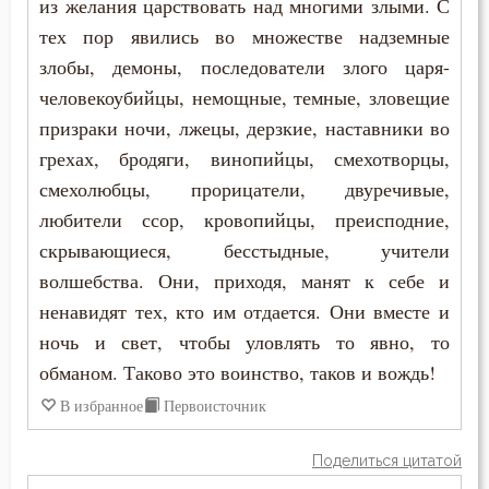
из желания царствовать над многими злыми. С
Подвижничество
тех пор явились во множестве надземные
Феодор Студит
Подготовка к смерти
злобы, демоны, последователи злого царя-
Феодор Эдесский
человекоубийцы, немощные, темные, зловещие
Познание себя
призраки ночи, лжецы, дерзкие, наставники во
Феодорит Кирский
грехах, бродяги, винопийцы, смехотворцы,
Помощь Божия
Феолипт Филадельфийский
смехолюбцы, прорицатели, двуречивые,
Порок
любители ссор, кровопийцы, преисподние,
Феофан Затворник
скрывающиеся, бесстыдные, учители
Пост
волшебства. Они, приходя, манят к себе и
Феофил Антиохийский
Похвала
ненавидят тех, кто им отдается. Они вместе и
Феофилакт Болгарский
ночь и свет, чтобы уловлять то явно, то
Празднословие
обманом. Таково это воинство, таков и вождь!
Филарет Московский (Дроздов)
Прелюбодеяние
В избранное
Первоисточник
Филофей Синайский
Пример
Поделиться цитатой