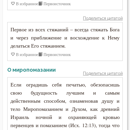
В избранное
Первоисточник
Зосима Палестинский
Деньги
Поделиться цитатой
Иаков Низибийский
Добро
Первое из всех стяжаний – всегда стяжать Бога
Игнатий Антиохийский
и через приближение и восхождение к Нему
Добродетель
делаться Его стяжанием.
Игнатий Брянчанинов
Друг
В избранное
Первоисточник
Иероним Стридонский
Дух Святой
О миропомазании
Иларион Оптинский (Пономарёв)
Поделиться цитатой
Духовная жизнь
Если оградишь себя печатью, обезопасишь
Илия Екдик
Душа
свою будущность лучшим и самым
Иоанн (Максимович)
действенным способом, ознаменовав душу и
Еда
тело Миропомазанием и Духом, как древний
Иоанн Дамаскин
Израиль ночной и охраняющей кровью
Ересь
Иоанн Златоуст
первенцев и помазанием (Исх. 12:13), тогда что
Женщина