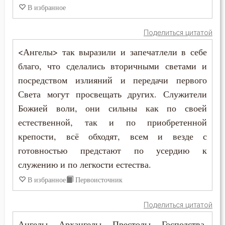
В избранное
Славолюбие
Слезы
Поделиться цитатой
<Ангелы> так выразили и запечатлели в себе
Служение Богу
благо, что сделались вторичными светами и
Слух
посредством излияний и передачи первого
Света могут просвещать других. Служители
Смертная память
Божией воли, они сильны как по своей
Смерть
естественной, так и по приобретенной
крепости, всё обходят, всем и везде с
Смех
готовностью предстают по усердию к
служению и по легкости естества.
Смирение
В избранное
Первоисточник
Смысл жизни
Поделиться цитатой
Снисхождение
Ангелы, Архангелы, Престолы, Господства,