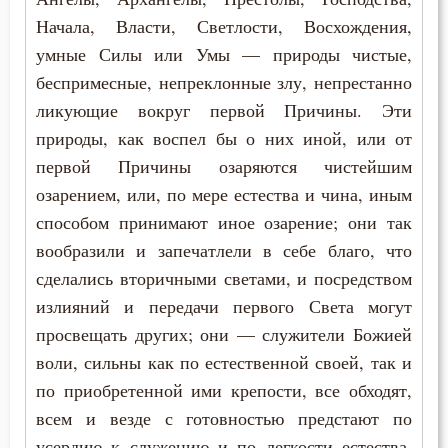
Соблазн
Начала, Власти, Светлости, Восхождения,
умные Силы или Умы — природы чистые,
Совершенство
беспримесные, непреклонные злу, непрестанно
Совесть
ликующие вокруг первой Причины. Эти
природы, как воспел бы о них иной, или от
Совет
первой Причины озаряются чистейшим
озарением, или, по мере естества и чина, иным
Сострадание
способом принимают иное озарение; они так
Сотворение мира
вообразили и запечатлели в себе благо, что
сделались вторичными светами, и посредством
Спасение
излияний и передачи первого Света могут
просвещать других; они — служители Божией
Спаситель
воли, сильны как по естественной своей, так и
Спор
по приобретенной ими крепости, все обходят,
всем и везде с готовностью предстают по
Справедливость
усердию к служению и по легкости естества.