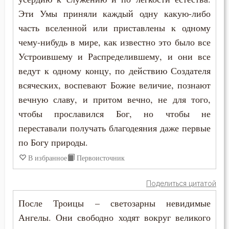
Страдание
Эти Умы приняли каждый одну какую-либо
часть вселенной или приставлены к одному
Страсть
чему-нибудь в мире, как известно это было все
Устроившему и Распределившему, и они все
Страх Божий
ведут к одному концу, по действию Создателя
Страшный суд
всяческих, воспевают Божие величие, познают
вечную славу, и притом вечно, не для того,
Стыд
чтобы прославился Бог, но чтобы не
Счастье
переставали получать благодеяния даже первые
по Богу природы.
Тело
В избранное
Первоисточник
Терпение
Поделиться цитатой
Троица
После Троицы – светозарны невидимые
Ангелы. Они свободно ходят вокруг великого
Тщеславие