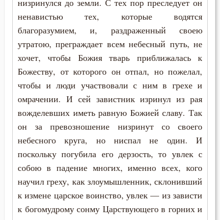
низринулся до земли. С тех пор преследует он
Обида
ненавистью тех, которые водятся
Пимен Великий
Общение
благоразумием, и, раздраженный своею
Поликарп Смирнский
утратою, преграждает всем небесный путь, не
Оскорбление
хочет, чтобы Божия тварь приближалась к
Серафим Саровский
Осуждение
Божеству, от которого он отпал, но пожелал,
Силуан Афонский
чтобы и люди участвовали с ним в грехе и
Очищение
омрачении. И сей завистник изринул из рая
Симеон Благоговейный
вожделевших иметь равную Божией славу. Так
Падение
он за превозношение низринут со своего
Симеон Новый Богослов
Память
небесного круга, но ниспал не один. И
Симеон Солунский
поскольку погубила его дерзость, то увлек с
Печаль по Богу
собою в падение многих, именно всех, кого
Тихон Задонский
научил греху, как злоумышленник, склонивший
Плоть
Фалассий Ливийский
к измене царское воинство, увлек — из зависти
Подвиг
к богомудрому сонму Царствующего в горних и
Феогност