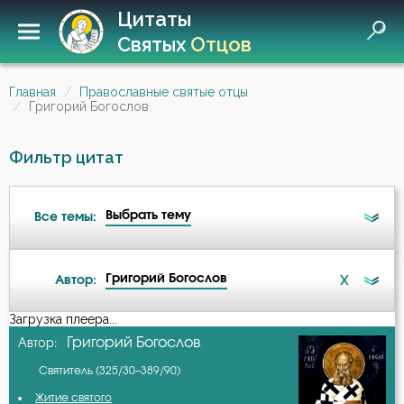
Цитаты
Святых
Отцов
Главная
Православные святые отцы
Григорий Богослов
Фильтр цитат
Выбрать тему
Все темы:
Григорий Богослов
X
Автор:
Ангел
Загрузка плеера...
А-я
Григорий Богослов
Автор:
Атеизм
Святитель (325/30–389/90)
Авва Дорофей
Беда
Житие святого