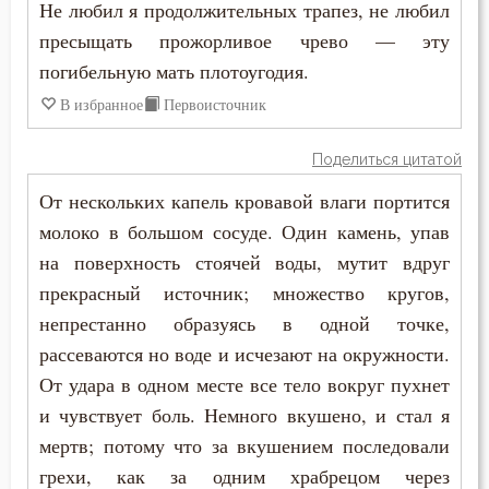
Не любил я продолжительных трапез, не любил
Антоний Великий
пресыщать прожорливое чрево — эту
Богопознание
погибельную мать плотоугодия.
Антоний Оптинский (Путилов)
Богородица
В избранное
Первоисточник
Арсений Великий
Богоугождение
Поделиться цитатой
Афанасий (Сахаров)
Болезнь
От нескольких капель кровавой влаги портится
Афанасий Великий
молоко в большом сосуде. Один камень, упав
Борьба
на поверхность стоячей воды, мутит вдруг
Варнава
Будущее
прекрасный источник; множество кругов,
Варсонофий Оптинский (Плиханков)
непрестанно образуясь в одной точке,
Ведение
рассеваются но воде и исчезают на окружности.
Василий Великий
От удара в одном месте все тело вокруг пухнет
Вера
и чувствует боль. Немного вкушено, и стал я
Григорий Богослов
Вечные муки
мертв; потому что за вкушением последовали
Григорий Великий (Двоеслов)
грехи, как за одним храбрецом через
Воздержание