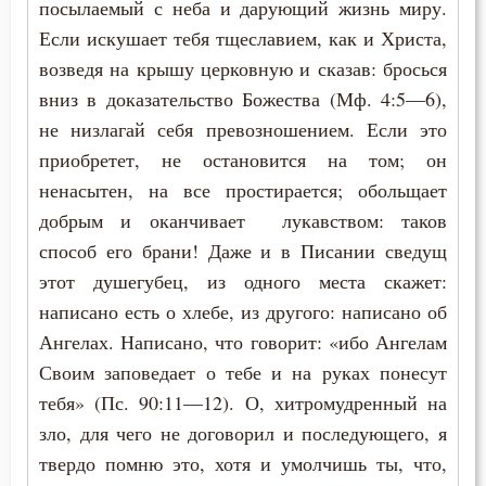
посылаемый с неба и дарующий жизнь миру.
Если искушает тебя тщеславием, как и Христа,
возведя на крышу церковную и сказав: бросься
вниз в доказательство Божества (Мф. 4:5—6),
не низлагай себя превозношением. Если это
приобретет, не остановится на том; он
ненасытен, на все простирается; обольщает
добрым и оканчивает лукавством: таков
способ его брани! Даже и в Писании сведущ
этот душегубец, из одного места скажет:
написано есть о хлебе, из другого: написано об
Ангелах. Написано, что говорит: «ибо Ангелам
Своим заповедает о тебе и на руках понесут
тебя» (Пс. 90:11—12). О, хитромудренный на
зло, для чего не договорил и последующего, я
твердо помню это, хотя и умолчишь ты, что,