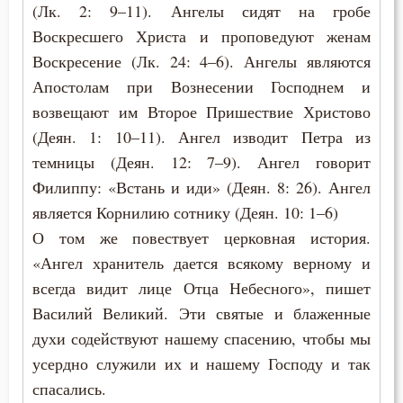
(Лк. 2: 9–11). Ангелы сидят на гробе
Рождество
Воскресшего Христа и проповедуют женам
Самомнение
Воскресение (Лк. 24: 4–6). Ангелы являются
Апостолам при Вознесении Господнем и
Самообладание
возвещают им Второе Пришествие Христово
Святость
(Деян. 1: 10–11). Ангел изводит Петра из
темницы (Деян. 12: 7–9). Ангел говорит
Священники
Филиппу: «Встань и иди» (Деян. 8: 26). Ангел
является Корнилию сотнику (Деян. 10: 1–6)
Священное Писание
О том же повествует церковная история.
Семья
«Ангел хранитель дается всякому верному и
всегда видит лице Отца Небесного», пишет
Сквернословие
Василий Великий. Эти святые и блаженные
Скорбь
духи содействуют нашему спасению, чтобы мы
усердно служили их и нашему Господу и так
Слава
спасались.