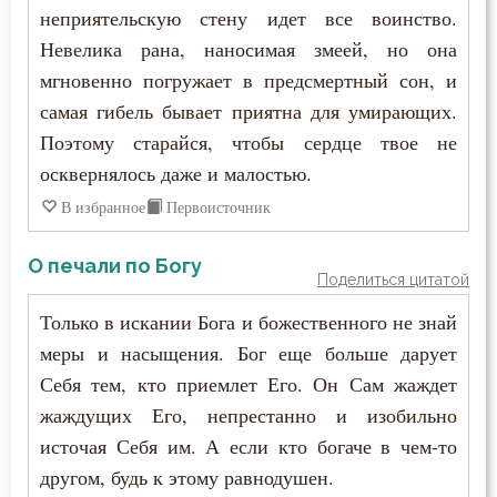
неприятельскую стену идет все воинство.
Григорий Нисский
Воплощение
Невелика рана, наносимая змеей, но она
Григорий Палама
мгновенно погружает в предсмертный сон, и
Воскресение Христово
самая гибель бывает приятна для умирающих.
Григорий Синаит
Поэтому старайся, чтобы сердце твое не
Воспитание
осквернялось даже и малостью.
Григорий Чудотворец
Высокомерие
В избранное
Первоисточник
Диадох
Гнев
О печали по Богу
Димитрий Ростовский
Поделиться цитатой
Гонение
Только в искании Бога и божественного не знай
Дионисий Ареопагит
Гордость
меры и насыщения. Бог еще больше дарует
Епифаний Кипрский
Себя тем, кто приемлет Его. Он Сам жаждет
Господь
жаждущих Его, непрестанно и изобильно
Ерм
источая Себя им. А если кто богаче в чем-то
Грех
Ефрем Сирин
другом, будь к этому равнодушен.
Девство