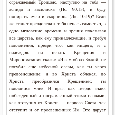
ограждаемый Троицею, наступлю на тебя —
аспида и василиска (Пс. 90:13), и буду
попирать змею и скорпиона (Лк. 10:19)? Если
же станет преодолевать тебя ненасытимостью, в
одно мгновение времени и зрения показывая
все царства, как ему принадлежащие, и требуя
поклонения, презри его, как нищего, и с
надеждою на печать Крещения и
Миропомазания скажи: «Я сам образ Божий, не
погубил еще небесной славы, как ты через
превозношение; я во Христа облекся, во
Христа преобразился Крещением; ты
поклонись мне». И враг, как твердо знаю,
побежденный и посрамленный этими словами,
как отступил от Христа — первого Света, так
отступит и от просвещенных Им. Это дарует