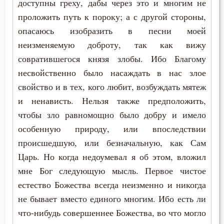
доступны греху, дабы через это и многим не
Лукавство
Макарий Великий
проложить путь к пороку; а с другой стороны,
Любовь
опасаюсь изобразить в песни моей
Макарий Оптинский (Иванов)
неизменяемую доброту, так как вижу
Любовь к Богу
совратившегося князя злобы. Ибо Благому
Максим Грек
Любомудрие
несвойственно было насаждать в нас злое
Максим Исповедник
свойство и в тех, кого любит, возбуждать мятеж
Месть
и ненависть. Нельзя также предположить,
Марк Подвижник
чтобы зло равномощно было добру и имело
Милостыня
Марк Эфесский
особенную природу, или впоследствии
Мир
происшедшую, или безначальную, как Сам
Мефодий Олимпийский
Царь. Но когда недоумевал я об этом, вложил
Миропомазание
мне Бог следующую мысль. Первое чистое
Митрофан Воронежский
Молитва
естество Божества всегда неизменно и никогда
Моисей Оптинский (Путилов)
не бывает вместо единого многим. Ибо есть ли
Молчание
что-нибудь совершеннее Божества, во что могло
Нектарий Оптинский (Тихонов)