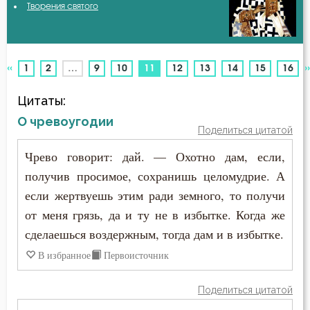
Творения святого
Авва Исайя (Скитский)
Бедность
Авва Феона
Бесы
«
»
(current)
1
2
…
9
10
11
12
13
14
15
16
Авва Филимон
Благодарность
Цитаты:
Аврелий Августин
Благодать
О чревоугодии
Поделиться цитатой
Амвросий Медиоланский
Благоразумие
Чрево говорит: дай. — Охотно дам, если,
Амвросий Оптинский (Гренков)
получив просимое, сохранишь целомудрие. А
Благочестие
если жертвуешь этим ради земного, то получи
Амфилохий Иконийский
Ближний
от меня грязь, да и ту не в избытке. Когда же
Анастасий Антиохийский
сделаешься воздержным, тогда дам и в избытке.
Блуд
В избранное
Первоисточник
Анастасий Синаит
Бог
Поделиться цитатой
Анатолий Оптинский (Зерцалов)
Богатство