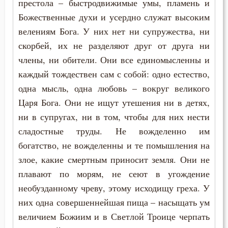
престола – быстродвижимые умы, пламень и
Убийство
Божественные духи и усердно служат высоким
велениям Бога. У них нет ни супружества, ни
Украшение
скорбей, их не разделяют друг от друга ни
Ум
члены, ни обители. Они все единомысленны и
каждый тождествен сам с собой: одно естество,
Христос
одна мысль, одна любовь – вокруг великого
Царя Бога. Они не ищут утешения ни в детях,
Царство небесное
ни в супругах, ни в том, чтобы для них нести
Целомудрие
сладостные труды. Не вожделенно им
богатство, не вожделенны и те помышления на
Церковь
злое, какие смертным приносит земля. Они не
Человек
плавают по морям, не сеют в угождение
необузданному чреву, этому исходищу греха. У
Честь
них одна совершеннейшая пища – насыщать ум
величием Божиим и в Светлой Троице черпать
Чревоугодие